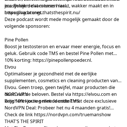
ecosysteem dat mensen raakt, wakker maakt en in
jou. Bekijk de vacatures hier
beweging brengt.
https://vacatures.thatsthespirit.nu/
Deze podcast wordt mede mogelijk gemaakt door de
volgende sponsoren:
Pine Pollen
Boost je testosteron en ervaar meer energie, focus en
geluk. Gebruik code TMS en bestel Pine Pollen met
10% korting:
https://pinepollenpoeder.nl
.
Elvou
Optimaliseer je gezondheid met de eerlijke
supplementen, cosmetics en cleaning producten van
Elvou. Geen troep, geen twijfel, maar producten die
doen wat ze beloven. Bestel via
NORD VPN
https://elvou.com
en
krijg 10% korting met de code TMS.
Bescherm jouw online identiteit met deze exclusieve
NordVPN Deal: Probeer het nu 4 maanden gratis!
Check de link
https://nordvpn.com/truemanshow
THAT'S THE SPIRIT