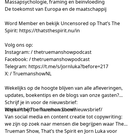
Massapsychologie, framing en beïnvloeding
De toekomst van Europa en de maatschappij
Word Member en bekijk Uncensored op That’s The
Spirit:
https://thatsthespirit.nu/in
Volg ons op:
Instagram: / thetruemanshowpodcast
Facebook: / thetruemanshowpodcast
Telegram:
https://t.me/s/jornluka?before=217
X: / TruemanshowNL
Wekelijks op de hoogte blijven van alle afleveringen,
updates, boekentips en de blogs van onze gasten?
Schrijf je in voor de nieuwsbrief:
https://thetruemanshow.com/nieuwsbrief/
Werken bij The Trueman Show?
Van social media en content creatie tot copywriting:
we zijn op zoek naar mensen die begrijpen waar The
Trueman Show, That’s the Spirit en Jorn Luka voor