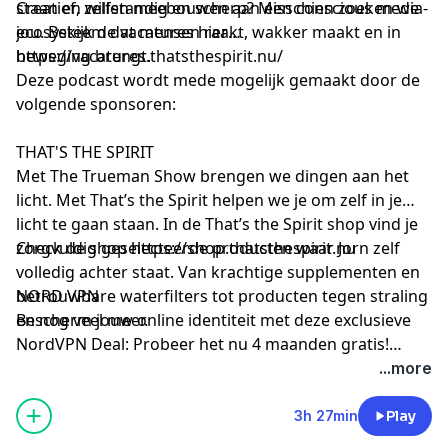
staan en willen meebouwen aan een conscious media-
Creatief, zelfstandig en scherp? Misschien zoeken we
ecosysteem dat mensen raakt, wakker maakt en in
jou. Bekijk de vacatures hier
beweging brengt.
https://vacatures.thatsthespirit.nu/
Deze podcast wordt mede mogelijk gemaakt door de
volgende sponsoren:
THAT'S THE SPIRIT
Met The Trueman Show brengen we dingen aan het
licht. Met That’s the Spirit helpen we je om zelf in je
licht te gaan staan. In de That’s the Spirit shop vind je
zorgvuldig geselecteerde producten waar Jorn zelf
Check de shop
https://shop.thatsthespirit.nu
volledig achter staat. Van krachtige supplementen en
betrouwbare waterfilters tot producten tegen straling
NORD VPN
en nog veel meer.
Bescherm jouw online identiteit met deze exclusieve
NordVPN Deal: Probeer het nu 4 maanden gratis!
Check de link
https://nordvpn.com/truemanshow
...more
3h 27min
Play