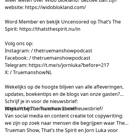
website:
https://widoblokland.com/
Word Member en bekijk Uncensored op That’s The
Spirit:
https://thatsthespirit.nu/in
Volg ons op:
Instagram: / thetruemanshowpodcast
Facebook: / thetruemanshowpodcast
Telegram:
https://t.me/s/jornluka?before=217
X: / TruemanshowNL
Wekelijks op de hoogte blijven van alle afleveringen,
updates, boekentips en de blogs van onze gasten?
Schrijf je in voor de nieuwsbrief:
https://thetruemanshow.com/nieuwsbrief/
Werken bij The Trueman Show?
Van social media en content creatie tot copywriting:
we zijn op zoek naar mensen die begrijpen waar The
Trueman Show, That’s the Spirit en Jorn Luka voor