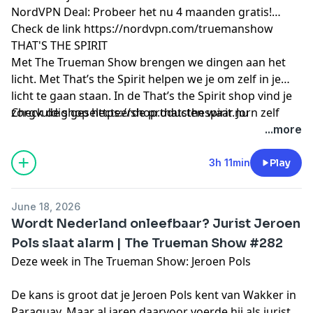
NordVPN Deal: Probeer het nu 4 maanden gratis!
Check de link
https://nordvpn.com/truemanshow
THAT'S THE SPIRIT
Met The Trueman Show brengen we dingen aan het
licht. Met That’s the Spirit helpen we je om zelf in je
licht te gaan staan. In de That’s the Spirit shop vind je
zorgvuldig geselecteerde producten waar Jorn zelf
Check de shop
https://shop.thatsthespirit.nu
volledig achter staat. Van krachtige supplementen en
...more
betrouwbare waterfilters tot producten tegen straling
en nog veel meer.
3h 11min
Play
June 18, 2026
Wordt Nederland onleefbaar? Jurist Jeroen
Pols slaat alarm | The Trueman Show #282
Deze week in The Trueman Show: Jeroen Pols
De kans is groot dat je Jeroen Pols kent van Wakker in
Paraguay. Maar al jaren daarvoor voerde hij als jurist