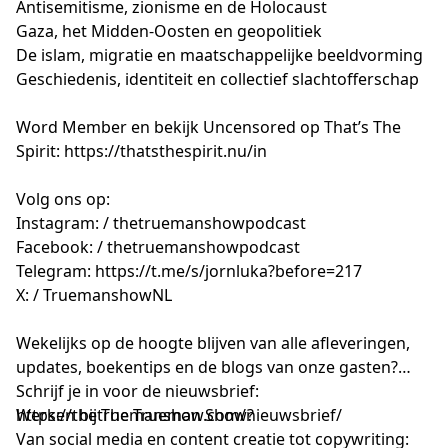
Antisemitisme, zionisme en de Holocaust
Gaza, het Midden-Oosten en geopolitiek
De islam, migratie en maatschappelijke beeldvorming
Geschiedenis, identiteit en collectief slachtofferschap
Word Member en bekijk Uncensored op That’s The
Spirit:
https://thatsthespirit.nu/in
Volg ons op:
Instagram: / thetruemanshowpodcast
Facebook: / thetruemanshowpodcast
Telegram:
https://t.me/s/jornluka?before=217
X: / TruemanshowNL
Wekelijks op de hoogte blijven van alle afleveringen,
updates, boekentips en de blogs van onze gasten?
Schrijf je in voor de nieuwsbrief:
https://thetruemanshow.com/nieuwsbrief/
Werken bij The Trueman Show?
Van social media en content creatie tot copywriting: