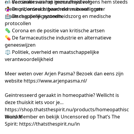
en de manier waarop gezondheid volgens hem steeds
💉 Vaccinaties en het immuunsysteem
meer onderdeel is geworden van een groter
🤰 De pil, onvruchtbaarheid en bevallingen
maatschappelijk systeem.
🏥 De reguliere gezondheidszorg en medische
protocollen
🦠 Corona en de positie van kritische artsen
💊 De farmaceutische industrie en alternatieve
geneeswijzen
⚖️ Politiek, overheid en maatschappelijke
verantwoordelijkheid
Meer weten over Arjen Pasma? Bezoek dan eens zijn
website
https://www.arjenpasma.nl/
Geïntresseerd geraakt in homeopathie? Wellicht is
deze thuiskit iets voor je
https://shop.thatsthespirit.nu/products/homeopathische
thuiskit
Word Member en bekijk Uncensored op That’s The
Spirit:
https://thatsthespirit.nu/in