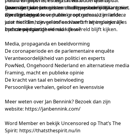
politici en experts, en legt uit waarom hij vindt dat
media volgens hem steeds meer onderdeel zijn
sommige gebeurtenissen uit die periode nog lang niet
geworden van een groter machtssysteem. Waarom
Daarnaast laat Jan ook een heel persoonlijke kant zien.
zijn afgesloten.
worden bepaalde verhalen groot gemaakt en andere
Over zijn angst voor publieke optredens, zijn liefde
juist niet? En hoeveel invloed heeft framing eigenlijk
voor honden, zijn geloof en waarom hij ondanks alles
op hoe wij naar de wereld kijken?
met nieuwsgierigheid naar de wereld blijft kijken.
In deze podcast:
Media, propaganda en beeldvorming
De coronaperiode en de parlementaire enquête
Verantwoordelijkheid van politici en experts
PowNed, Ongehoord Nederland en alternatieve media
Framing, macht en publieke opinie
De kracht van taal en beïnvloeding
Persoonlijke verhalen, geloof en levensvisie
Meer weten over Jan Bennink? Bezoek dan zijn
website:
https://janbennink.com/
Word Member en bekijk Uncensored op That’s The
Spirit:
https://thatsthespirit.nu/in