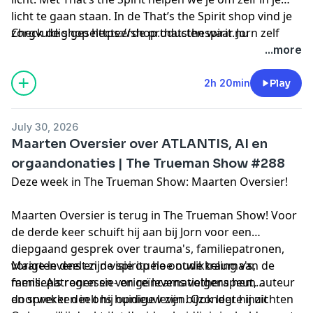
licht te gaan staan. In de That’s the Spirit shop vind je
zorgvuldig geselecteerde producten waar Jorn zelf
Check de shop
https://shop.thatsthespirit.nu
volledig achter staat. Van krachtige supplementen en
...more
betrouwbare waterfilters tot producten tegen straling
en nog veel meer.
2h 20min
Play
July 30, 2026
Maarten Oversier over ATLANTIS, AI en
orgaandonaties | The Trueman Show #288
Deze week in The Trueman Show: Maarten Oversier!
Maarten Oversier is terug in The Trueman Show! Voor
de derde keer schuift hij aan bij Jorn voor een
diepgaand gesprek over trauma's, familiepatronen,
vorige levens en de spirituele ontwikkeling van de
Maarten deelt zijn visie op hoe oude trauma's,
mens. Als regressie- en reïncarnatietherapeut, auteur
familiepatronen en vorige levens volgens hem
en spreker deelt hij opnieuw zijn bijzondere inzichten
doorwerken in ons huidige leven. Ook legt hij uit