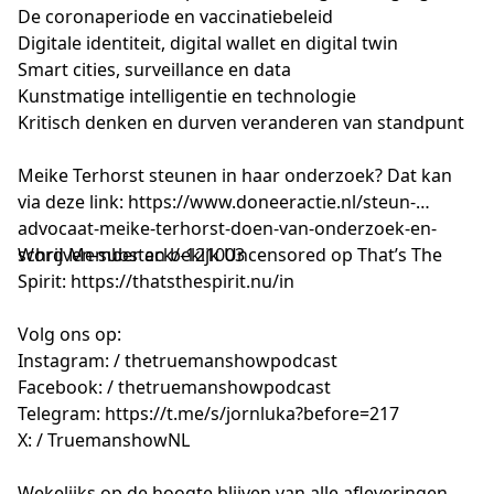
De coronaperiode en vaccinatiebeleid
Digitale identiteit, digital wallet en digital twin
Smart cities, surveillance en data
Kunstmatige intelligentie en technologie
Kritisch denken en durven veranderen van standpunt
Meike Terhorst steunen in haar onderzoek? Dat kan
via deze link:
https://www.doneeractie.nl/steun-
advocaat-meike-terhorst-doen-van-onderzoek-en-
schrijven-substack/-121003
Word Member en bekijk Uncensored op That’s The
Spirit:
https://thatsthespirit.nu/in
Volg ons op:
Instagram: / thetruemanshowpodcast
Facebook: / thetruemanshowpodcast
Telegram:
https://t.me/s/jornluka?before=217
X: / TruemanshowNL
Wekelijks op de hoogte blijven van alle afleveringen,