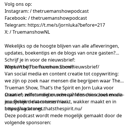
Volg ons op:
Instagram: / thetruemanshowpodcast
Facebook: / thetruemanshowpodcast
Telegram:
https://t.me/s/jornluka?before=217
X: / TruemanshowNL
Wekelijks op de hoogte blijven van alle afleveringen,
updates, boekentips en de blogs van onze gasten?
Schrijf je in voor de nieuwsbrief:
https://thetruemanshow.com/nieuwsbrief/
Werken bij The Trueman Show?
Van social media en content creatie tot copywriting:
we zijn op zoek naar mensen die begrijpen waar The
Trueman Show, That’s the Spirit en Jorn Luka voor
staan en willen meebouwen aan een conscious media-
Creatief, zelfstandig en scherp? Misschien zoeken we
ecosysteem dat mensen raakt, wakker maakt en in
jou. Bekijk de vacatures hier
beweging brengt.
https://vacatures.thatsthespirit.nu/
Deze podcast wordt mede mogelijk gemaakt door de
volgende sponsoren: