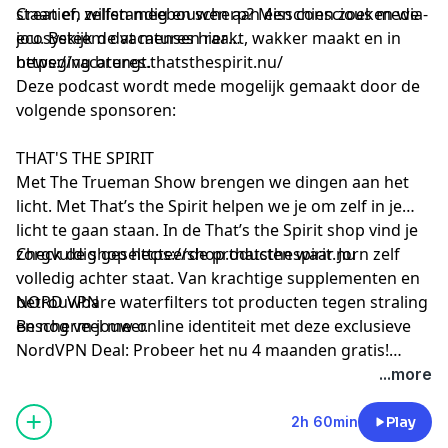
staan en willen meebouwen aan een conscious media-
Creatief, zelfstandig en scherp? Misschien zoeken we
ecosysteem dat mensen raakt, wakker maakt en in
jou. Bekijk de vacatures hier
beweging brengt.
https://vacatures.thatsthespirit.nu/
Deze podcast wordt mede mogelijk gemaakt door de
volgende sponsoren:
THAT'S THE SPIRIT
Met The Trueman Show brengen we dingen aan het
licht. Met That’s the Spirit helpen we je om zelf in je
licht te gaan staan. In de That’s the Spirit shop vind je
zorgvuldig geselecteerde producten waar Jorn zelf
Check de shop
https://shop.thatsthespirit.nu
volledig achter staat. Van krachtige supplementen en
betrouwbare waterfilters tot producten tegen straling
NORD VPN
en nog veel meer.
Bescherm jouw online identiteit met deze exclusieve
NordVPN Deal: Probeer het nu 4 maanden gratis!
Check de link
https://nordvpn.com/truemanshow
...more
2h 60min
Play