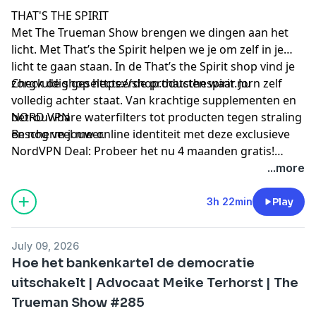
THAT'S THE SPIRIT
Met The Trueman Show brengen we dingen aan het
licht. Met That’s the Spirit helpen we je om zelf in je
licht te gaan staan. In de That’s the Spirit shop vind je
zorgvuldig geselecteerde producten waar Jorn zelf
Check de shop
https://shop.thatsthespirit.nu
volledig achter staat. Van krachtige supplementen en
betrouwbare waterfilters tot producten tegen straling
NORD VPN
en nog veel meer.
Bescherm jouw online identiteit met deze exclusieve
NordVPN Deal: Probeer het nu 4 maanden gratis!
Check de link
https://nordvpn.com/truemanshow
...more
3h 22min
Play
July 09, 2026
Hoe het bankenkartel de democratie
uitschakelt | Advocaat Meike Terhorst | The
Trueman Show #285