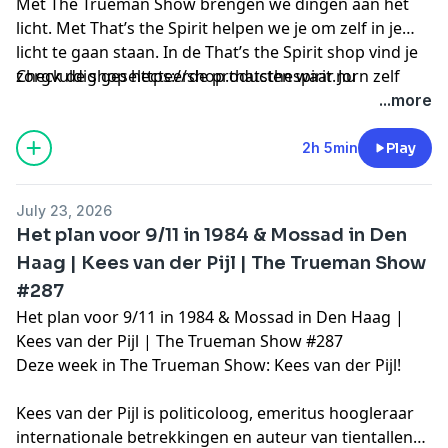
Met The Trueman Show brengen we dingen aan het
licht. Met That’s the Spirit helpen we je om zelf in je
licht te gaan staan. In de That’s the Spirit shop vind je
zorgvuldig geselecteerde producten waar Jorn zelf
Check de shop
https://shop.thatsthespirit.nu
volledig achter staat. Van krachtige supplementen en
...more
betrouwbare waterfilters tot producten tegen straling
en nog veel meer.
2h 5min
Play
July 23, 2026
Het plan voor 9/11 in 1984 & Mossad in Den
Haag | Kees van der Pijl | The Trueman Show
#287
Het plan voor 9/11 in 1984 & Mossad in Den Haag |
Kees van der Pijl | The Trueman Show #287
Deze week in The Trueman Show: Kees van der Pijl!
Kees van der Pijl is politicoloog, emeritus hoogleraar
internationale betrekkingen en auteur van tientallen