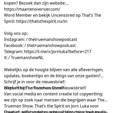
kopen? Bezoek dan zijn website:
https://maartenoversier.com/
Word Member en bekijk Uncensored op That’s The
Spirit:
https://thatsthespirit.nu/in
Volg ons op:
Instagram: / thetruemanshowpodcast
Facebook: / thetruemanshowpodcast
Telegram:
https://t.me/s/jornluka?before=217
X: / TruemanshowNL
Wekelijks op de hoogte blijven van alle afleveringen,
updates, boekentips en de blogs van onze gasten?
Schrijf je in voor de nieuwsbrief:
https://thetruemanshow.com/nieuwsbrief/
Werken bij The Trueman Show?
Van social media en content creatie tot copywriting:
we zijn op zoek naar mensen die begrijpen waar The
Trueman Show, That’s the Spirit en Jorn Luka voor
staan en willen meebouwen aan een conscious media-
Creatief, zelfstandig en scherp? Misschien zoeken we