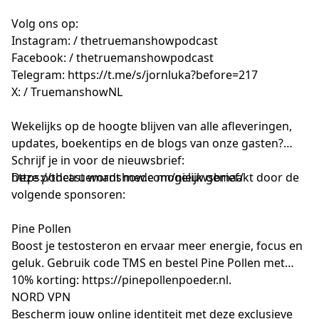
Volg ons op:
Instagram: / thetruemanshowpodcast
Facebook: / thetruemanshowpodcast
Telegram:
https://t.me/s/jornluka?before=217
X: / TruemanshowNL
Wekelijks op de hoogte blijven van alle afleveringen,
updates, boekentips en de blogs van onze gasten?
Schrijf je in voor de nieuwsbrief:
https://thetruemanshow.com/nieuwsbrief/
Deze podcast wordt mede mogelijk gemaakt door de
volgende sponsoren:
Pine Pollen
Boost je testosteron en ervaar meer energie, focus en
geluk. Gebruik code TMS en bestel Pine Pollen met
10% korting:
https://pinepollenpoeder.nl
.
NORD VPN
Bescherm jouw online identiteit met deze exclusieve