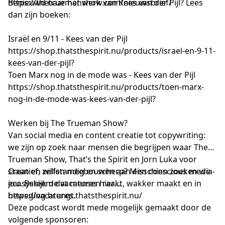
https://thetruemanshow.com/nieuwsbrief/
Benieuwd naar het werk van Kees van der Pijl? Lees
dan zijn boeken:
Israël en 9/11 - Kees van der Pijl
https://shop.thatsthespirit.nu/products/israel-en-9-11-
kees-van-der-pijl?
Toen Marx nog in de mode was - Kees van der Pijl
https://shop.thatsthespirit.nu/products/toen-marx-
nog-in-de-mode-was-kees-van-der-pijl?
Werken bij The Trueman Show?
Van social media en content creatie tot copywriting:
we zijn op zoek naar mensen die begrijpen waar The
Trueman Show, That’s the Spirit en Jorn Luka voor
staan en willen meebouwen aan een conscious media-
Creatief, zelfstandig en scherp? Misschien zoeken we
ecosysteem dat mensen raakt, wakker maakt en in
jou. Bekijk de vacatures hier
beweging brengt.
https://vacatures.thatsthespirit.nu/
Deze podcast wordt mede mogelijk gemaakt door de
volgende sponsoren: