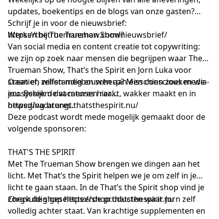
updates, boekentips en de blogs van onze gasten?
Schrijf je in voor de nieuwsbrief:
https://thetruemanshow.com/nieuwsbrief/
Werken bij The Trueman Show?
Van social media en content creatie tot copywriting:
we zijn op zoek naar mensen die begrijpen waar The
Trueman Show, That’s the Spirit en Jorn Luka voor
staan en willen meebouwen aan een conscious media-
Creatief, zelfstandig en scherp? Misschien zoeken we
ecosysteem dat mensen raakt, wakker maakt en in
jou. Bekijk de vacatures hier
beweging brengt.
https://vacatures.thatsthespirit.nu/
Deze podcast wordt mede mogelijk gemaakt door de
volgende sponsoren:
THAT'S THE SPIRIT
Met The Trueman Show brengen we dingen aan het
licht. Met That’s the Spirit helpen we je om zelf in je
licht te gaan staan. In de That’s the Spirit shop vind je
zorgvuldig geselecteerde producten waar Jorn zelf
Check de shop
https://shop.thatsthespirit.nu
volledig achter staat. Van krachtige supplementen en