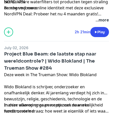
betrouwbare waterfilters tot producten tegen straling
NORD VPN
en nog veel meer.
Bescherm jouw online identiteit met deze exclusieve
NordVPN Deal: Probeer het nu 4 maanden gratis!
Check de link
https://nordvpn.com/truemanshow
...more
2h 21min
Play
July 02, 2026
Project Blue Beam: de laatste stap naar
wereldcontrole? | Wido Blokland | The
Trueman Show #284
Deze week in The Trueman Show: Wido Blokland
Wido Blokland is schrijver, onderzoeker en
onafhankelijk denker. Al jarenlang verdiept hij zich in
bewustzijn, religie, geschiedenis, technologie en de
manier waarop onze perceptie van de werkelijkheid
In deze aflevering gaan we op zoek naar een
wordt gevormd.
fundamentele vraag: hoe weet je eigenlijk of iets waar