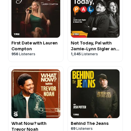
First Date with Lauren
Not Today, Pal with
Compton
Jamie-Lynn Sigler and
956
Listeners
1,045
Listeners
Robert Iler
What Now? with
Behind The Jeans
69
Listeners
Trevor Noah