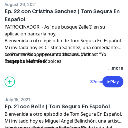
August 26, 2021
Ep. 22 con Cristina Sanchez | Tom Segura En
Español
PATROCINADOR: - Así que busque Zelle® en su
aplicación bancaria hoy.
Bienvenida a otro episodio de Tom Segura En Español.
Mi invitada hoy es Cristina Sanchez, una comediante
de Puerto Rico, y presentadora del podcast "Yo
Learn more about your ad choices. Visit
Esperaba Mas de ti".
megaphone.fm/adchoices
...more
37min
Play
July 15, 2021
Ep. 21 con Belin | Tom Segura En Español
Bienvenida a otro episodio de Tom Segura En Español.
Mi invitado hoy es Miguel Angel Belinchón, una artista
plástica española, y mi artista favorita de todo del
Learn more about your ad choices. Visit