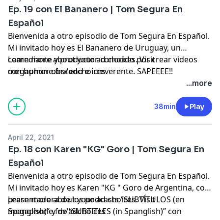
Ep. 19 con El Bananero | Tom Segura En
Español
Bienvenida a otro episodio de Tom Segura En Español.
Mi invitado hoy es El Bananero de Uruguay, un
comediante y productor conocido por crear videos
Learn more about your ad choices. Visit
con humor obsceno e irreverente. SAPEEEE!!
megaphone.fm/adchoices
...more
38min
Play
April 22, 2021
Ep. 18 con Karen "KG" Goro | Tom Segura En
Español
Bienvenida a otro episodio de Tom Segura En Español.
Mi invitado hoy es Karen "KG " Goro de Argentina, co-
presentadora de los podcasts “SUBTÍTULOS (en
Learn more about your ad choices. Visit
Spanglish)” y de “SUBTITLES (in Spanglish)” con
megaphone.fm/adchoices