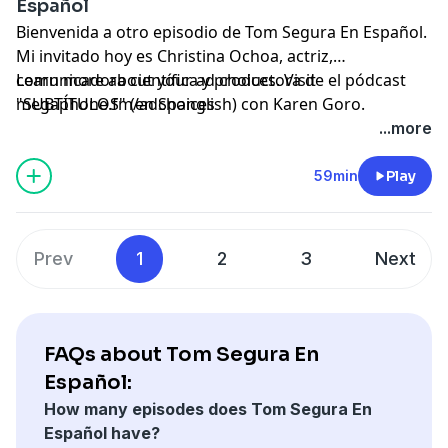
Español
Bienvenida a otro episodio de Tom Segura En Español.
Mi invitado hoy es Christina Ochoa, actriz,
comunicadora científica y productora de el pódcast
Learn more about your ad choices. Visit
"SUBTÍTULOS" (en Spanglish) con Karen Goro.
megaphone.fm/adchoices
...more
59min
Play
Prev
1
2
3
Next
FAQs about Tom Segura En
Español:
How many episodes does Tom Segura En
Español have?