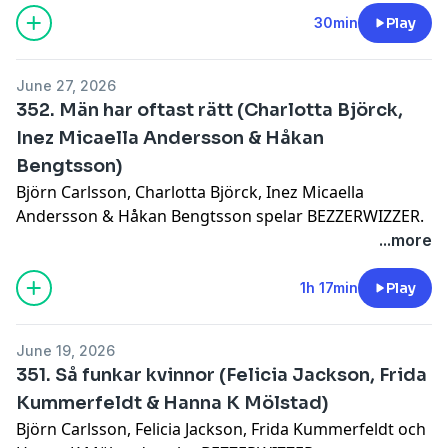
30min
Play
June 27, 2026
352. Män har oftast rätt (Charlotta Björck,
Inez Micaella Andersson & Håkan
Bengtsson)
Björn Carlsson, Charlotta Björck, Inez Micaella
Andersson & Håkan Bengtsson spelar BEZZERWIZZER.
Supporta podden och få tillgång till alla avsnitt genom
...more
att klicka
HÄR!
1h 17min
Play
June 19, 2026
351. Så funkar kvinnor (Felicia Jackson, Frida
Kummerfeldt & Hanna K Mölstad)
Björn Carlsson, Felicia Jackson, Frida Kummerfeldt och