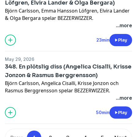
Löfgren, Elvira Lander & Olga Bergara)
Björn Carlsson, Emma Hansson Löfgren, Elvira Lander
& Olga Bergara spelar BEZZERWIZZER.
Hela avsnittet hittar ni
HÄR!
...more
23min
Play
May 29, 2026
348. En plötslig diss (Angelica Cisalli, Krisse
Jonzon & Rasmus Berggrensson)
Björn Carlsson, Angelica Cisalli, Krisse Jonzon och
Rasmus Berggrensson spelar BEZZERWIZZER.
För att stötta podden och få tillgång till allt innehåll
...more
klickar du
HÄR!
50min
Play