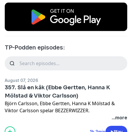
TP-Podden episodes:
August 07, 2026
357. Slå en kåk (Ebbe Gertten, Hanna K
Mölstad & Viktor Carlsson)
Björn Carlsson, Ebbe Gertten, Hanna K Mölstad &
Viktor Carlsson spelar BEZZERWIZZER.
Stötta podden via patreon genom att
KLICKA HÄR!
...more
1h 3min
Play