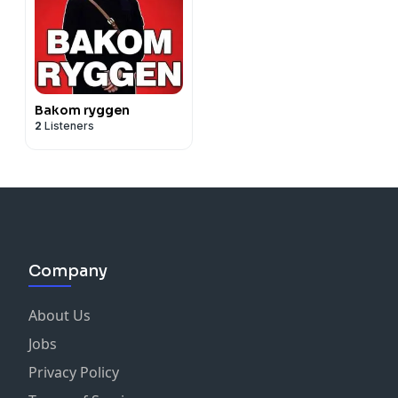
Bakom ryggen
2
Listeners
Company
About Us
Jobs
Privacy Policy