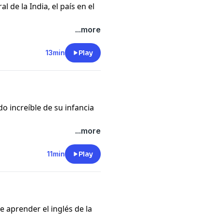
 de la India, el país en el
...more
lena de colores, que le dejó
13min
Play
ntras escuchas! En
nscripción de este episodio
xtra.
 increíble de su infancia
...more
nas fantásticas vacaciones
ano vivieron un
11min
Play
s mostró lo grande que
ntras escuchas! En
 aprender el inglés de la
anscripción de este