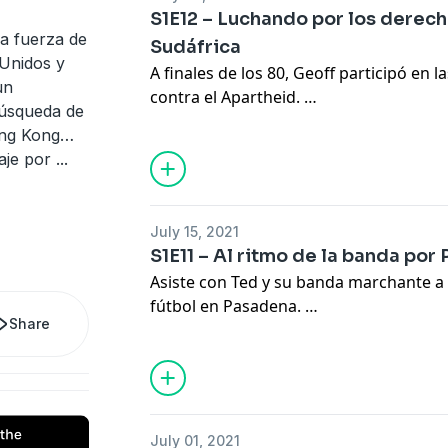
divertidos malentendidos.
S1E12 – Luchando por los derech
a fuerza de
Sudáfrica
En
https://bit.ly/3rzPC4s
encontrarás la
 Unidos y
A finales de los 80, Geoff participó en l
episodio así como interesantísimos con
un
contra el Apartheid.
búsqueda de
ong Kong…
Por aquel entonces, Sudáfrica estaba r
aje por
...
segregación racial, que excluía a las pe
política y cultural. Descubre con Geoff 
personas consiguieron elecciones libres
July 15, 2021
negros de prisión.
S1E11 – Al ritmo de la banda por
Asiste con Ted y su banda marchante a 
En
https://bit.ly/3wOy1Xz
encontrarás l
fútbol en Pasadena.
episodio así como interesantísimos con
Share
Durante sus estudios en Wisconsin, Te
música de 300 miembros, que tocaba en
universitario local. Y como los jugador
banda pudo acompañarlos a una final e
July 01, 2021