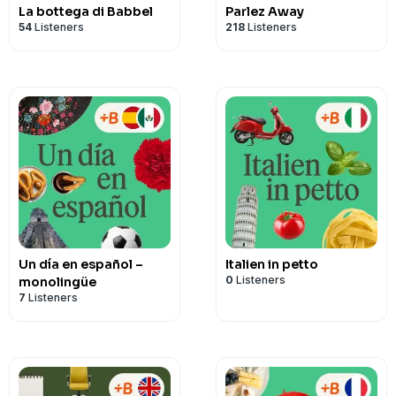
La bottega di Babbel
Parlez Away
54
Listeners
218
Listeners
Un día en español –
Italien in petto
0
Listeners
monolingüe
7
Listeners