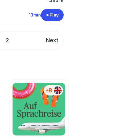
...more
presenta algo nuevo acerca
e ponerse nombres en
13min
Play
ones, puede ser un sistema
2
Next
 transcripción del episodio y
//bit.ly/3bhT3Ga