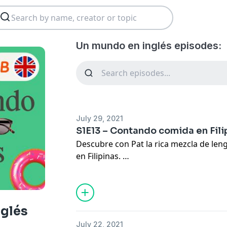
Un mundo en inglés episodes:
July 29, 2021
S1E13 – Contando comida en Fili
Descubre con Pat la rica mezcla de leng
en Filipinas.
El plurilingüismo del archipiélago tie
pasado colonial. Por eso, además del fi
inglés y se siguen usando muchas pala
glés
lo va a contar Pat, esta riqueza cultur
July 22, 2021