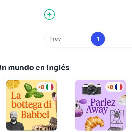
Joanne, originaria de Hong Kong, nos 
de su región, donde es una costumbr
ambos idiomas. ¡A pesar de las confusi
muy útil!
Prev
1
¡Puedes escuchar y leer a la vez! Usa la
descubre interesantes extras en
https:
Un mundo en inglés