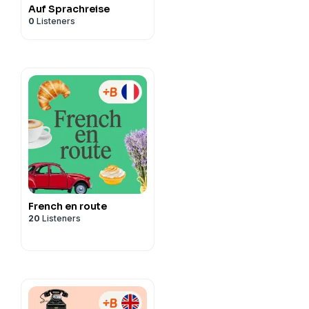
Auf Sprachreise
0
Listeners
French en route
20
Listeners