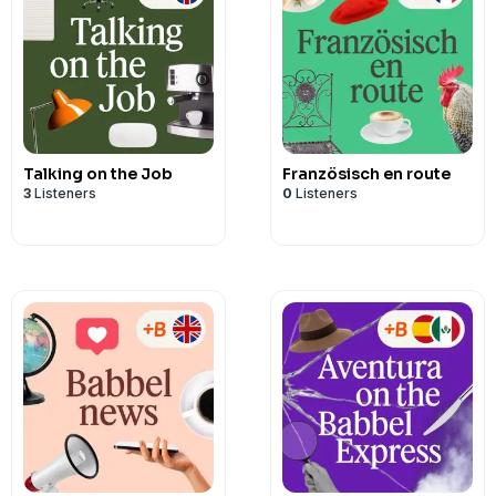
Talking on the Job
Französisch en route
3
Listeners
0
Listeners