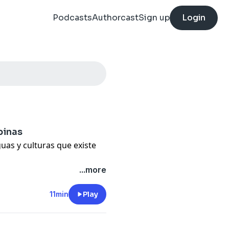
Podcasts
Authorcast
Sign up
Login
pinas
uas y culturas que existe
...more
ne mucho que ver con su
lipino, también se habla
11min
Play
bras del español. Como nos
al también puede dar lugar a