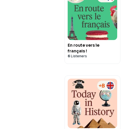
En route vers le
français !
6
Listeners