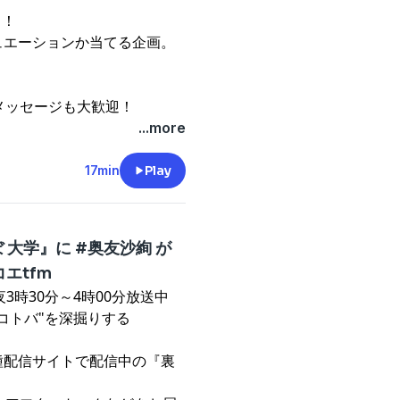
）！
ュエーションか当てる企画。
メッセージも大歓迎！
...more
17min
Play
 大学』に #奥友沙絢 が
エtfm
夜3時30分～4時00分放送中
コトバ"を深掘りする
他、各種配信サイトで配信中の『裏