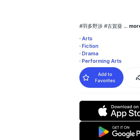
#羽多野渉 #古賀葵
...
mor
· Arts
· Fiction
· Drama
· Performing Arts
Add to
Favorites