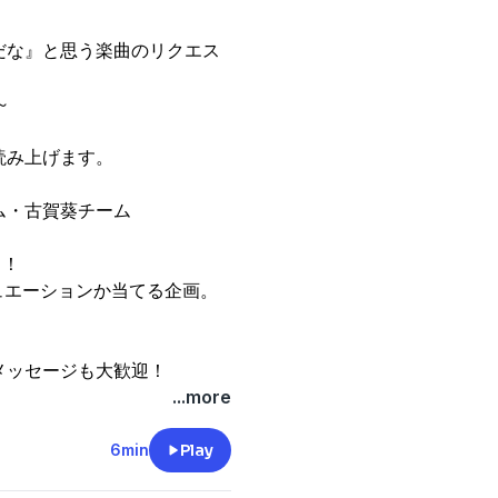
だな』と思う楽曲のリクエス
～
読み上げます。
ム・古賀葵チーム
）！
ュエーションか当てる企画。
メッセージも大歓迎！
...more
6min
Play