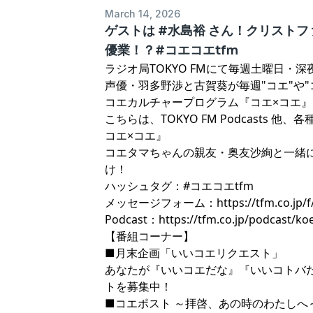
March 14, 2026
ゲストは #水島裕 さん！クリスト
優業！？#コエコエtfm
ラジオ局TOKYO FMにて毎週土曜日・深
声優・羽多野渉と古賀葵が毎週"コエ"や"
コエカルチャープログラム『コエ×コエ』
こちらは、TOKYO FM Podcasts 
コエ×コエ』
コエタマちゃんの親友・奥友沙絢と一緒
け！
ハッシュタグ：#コエコエtfm
メッセージフォーム：https://tfm.co.jp/f/
Podcast：https://tfm.co.jp/podcast/ko
【番組コーナー】
■月末企画「いいコエリクエスト」
あなたが『いいコエだな』『いいコトバ
トを募集中！
■コエポスト ～拝啓、あの時のわたしへ