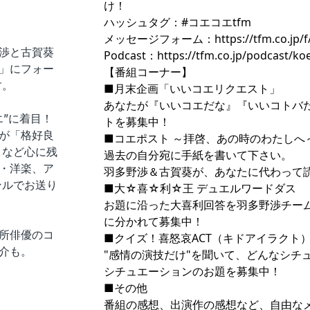
け！
ハッシュタグ：#コエコエtfm
メッセージフォーム：https://tfm.co.jp/f/
渉と古賀葵
Podcast：https://tfm.co.jp/podcast/ko
」にフォー
【番組コーナー】
す。
■月末企画「いいコエリクエスト」
あなたが『いいコエだな』『いいコトバ
エ”に着目！
トを募集中！
が「格好良
■コエポスト ～拝啓、あの時のわたしへ
」など心に残
過去の自分宛に手紙を書いて下さい。
・洋楽、ア
羽多野渉＆古賀葵が、あなたに代わって
ンルでお送り
■大☆喜☆利☆王 デュエルワードダス
お題に沿った大喜利回答を羽多野渉チー
に分かれて募集中！
所俳優のコ
■クイズ！喜怒哀ACT（キドアイラクト
介も。
"感情の演技だけ"を聞いて、どんなシチ
シチュエーションのお題を募集中！
■その他
番組の感想、出演作の感想など、自由な