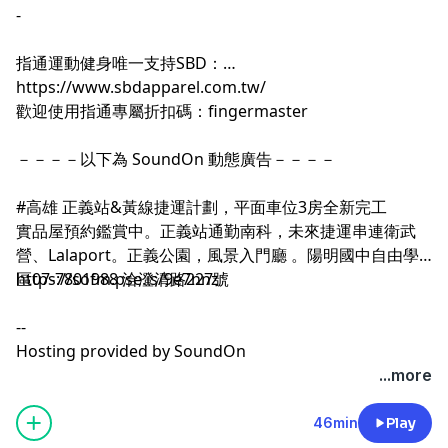
-
指通運動健身唯一支持SBD：
https://www.sbdapparel.com.tw/
歡迎使用指通專屬折扣碼：fingermaster
－－－－以下為 SoundOn 動態廣告－－－－
#高雄 正義站&黃線捷運計劃，平面車位3房全新完工
實品屋預約鑑賞中。正義站通勤南科，未來捷運串連衛武
營、Lalaport。正義公園，風景入門廳 。陽明國中自由學
https://sofm.pse.is/9e7nnz
區07-7801988 洽澄清路227號
--
Hosting provided by
SoundOn
...more
46min
Play