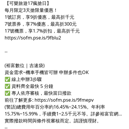
【可樂旅遊17瘋搶日】
每月限定3天搶限量優惠！
1號訂房，享9折優惠，最高折千元
7號票券，享7%優惠，最高折300元
17號機票，享1.7%折扣，最高折千元
https://sofm.pse.is/9fblu2
--
(裕富數位 | 吉速袋)
資金需求~機車手機皆可辦 申辦多件也OK
✅ 線上申辦3步驟
✅ 資料齊全最快 5 分鐘
✅ 專人依序審核，最快當日撥款
前往了解更多:
https://sofm.pse.is/9fmepv
(警語)總費用年百分率約16.45%~24.15%。年利率
15.75%~15.99%，手續費1~2.5千元不等。詳參裕富官網。
實際撥款時間與條件視審核而定。請謹慎理財。
--