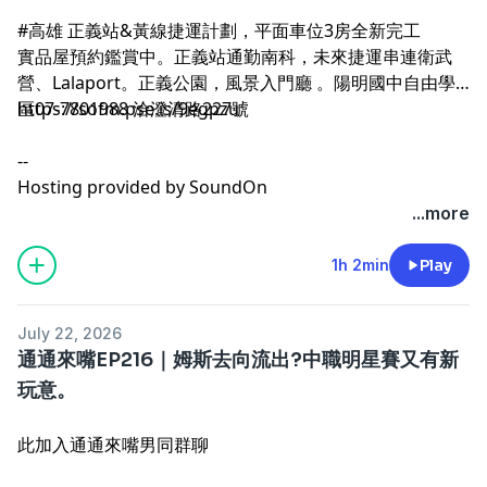
#高雄 正義站&黃線捷運計劃，平面車位3房全新完工
實品屋預約鑑賞中。正義站通勤南科，未來捷運串連衛武
營、Lalaport。正義公園，風景入門廳 。陽明國中自由學
https://sofm.pse.is/9egpzu
區07-7801988 洽澄清路227號
--
Hosting provided by
SoundOn
...more
1h 2min
Play
July 22, 2026
通通來嘴EP216｜姆斯去向流出?中職明星賽又有新
玩意。
此加入通通來嘴男同群聊