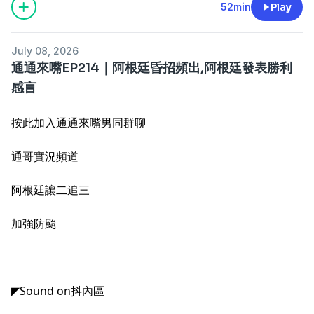
52min
Play
July 08, 2026
通通來嘴EP214｜阿根廷昏招頻出,阿根廷發表勝利
感言
按此加入通通來嘴男同群聊
通哥實況頻道
阿根廷讓二追三
加強防颱
◤Sound on抖內區