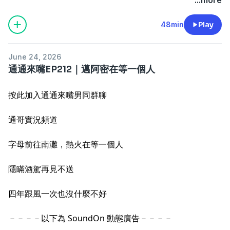
48min
Play
June 24, 2026
通通來嘴EP212｜邁阿密在等一個人
按此加入通通來嘴男同群聊
通哥實況頻道
字母前往南灘，熱火在等一個人
隱瞞酒駕再見不送
四年跟風一次也沒什麼不好
－－－－以下為 SoundOn 動態廣告－－－－