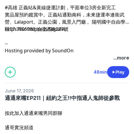
#高雄 正義站&黃線捷運計劃，平面車位3房全新完工
實品屋預約鑑賞中。正義站通勤南科，未來捷運串連衛武
營、Lalaport。正義公園，風景入門廳 。陽明國中自由學
https://sofm.pse.is/9epalw
區07-7801988 洽澄清路227號
--
Hosting provided by
SoundOn
...more
48min
Play
June 17, 2026
通通來嘴EP211｜紐約之王!!中指通人鬼師徒參戰
按此加入通通來嘴男同群聊
通哥實況頻道