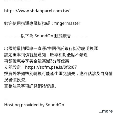
https://www.sbdapparel.com.tw/
歡迎使用指通專屬折扣碼：fingermaster
－－－－以下為 SoundOn 動態廣告－－－－
出國前最怕匯率一直漲?中國信託銀行挺你聰明換匯
設定匯率到價智慧通知，匯率相對低點不錯過
再領優惠券享美金最高減3分等優惠
立即設定：
https://sofm.pse.is/9f6x87
投資外幣如幣別轉換可能產生匯兌損失，應評估涉及自身情
況審慎投資。
完整注意事項詳見網站資訊。
--
Hosting provided by
SoundOn
...more