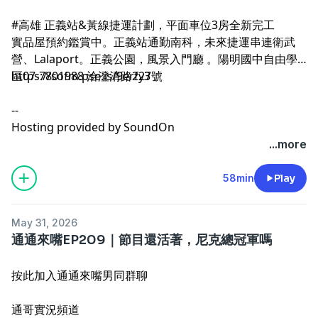
#高雄 正義站&黃線捷運計劃，平面車位3房全新完工
實品屋預約鑑賞中。正義站通勤南科，未來捷運串連衛武
營、Lalaport。正義公園，風景入門廳 。陽明國中自由學
https://sofm.pse.is/9erfy3
區07-7801988 洽澄清路227號
--
Hosting provided by
SoundOn
...more
58min
Play
May 31, 2026
通通來嘴EP209｜節目還活著，尼克總冠軍嗎
按此加入通通來嘴男同群聊
通哥實況頻道