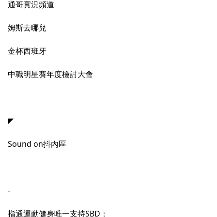
通哥實況頻道
姆斯去哪兒
金杯西班牙
中職明星賽年度檢討大會
◤
S
ound on抖內區
-
指通運動健身唯一支持SBD：