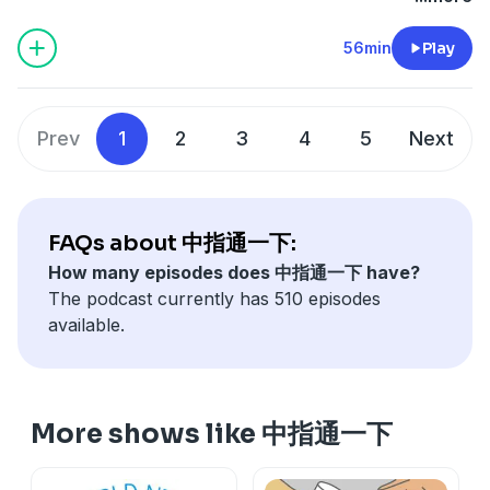
56min
Play
Prev
1
2
3
4
5
Next
FAQs about 中指通一下:
How many episodes does 中指通一下 have?
The podcast currently has 510 episodes
available.
More shows like 中指通一下