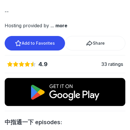
--
Hosting provided by
...
more
Add to Favorites
Share
4.9
33 ratings
中指通一下 episodes: