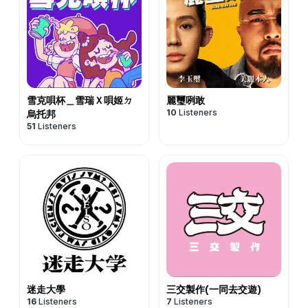
雪克唄杯＿雪瑞Ｘ唄姬ㄉ
麗璽咧敢
10
Listeners
烏托邦
51
Listeners
迷走大學
三交製作(一同去交遊)
16
Listeners
7
Listeners