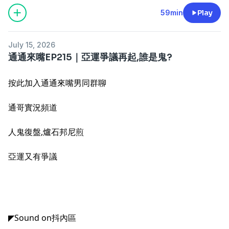
59min
Play
July 15, 2026
通通來嘴EP215｜亞運爭議再起,誰是鬼?
按此加入通通來嘴男同群聊
通哥實況頻道
人鬼復盤,爐石邦尼煎
亞運又有爭議
◤
Sound on抖內區