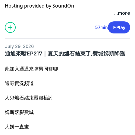
Hosting provided by
SoundOn
...more
57min
Play
July 29, 2026
通通來嘴EP217｜夏天的爐石結束了,費城姆斯降臨
此加入通通來嘴男同群聊
通哥實況頻道
人鬼爐石結束嚴肅檢討
姆斯落腳費城
大餅一直畫