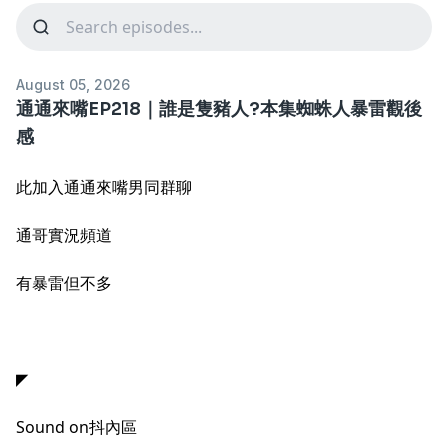
August 05, 2026
通通來嘴EP218｜誰是隻豬人?本集蜘蛛人暴雷觀後
感
此加入通通來嘴男同群聊
通哥實況頻道
有暴雷但不多
◤
Sound on抖內區