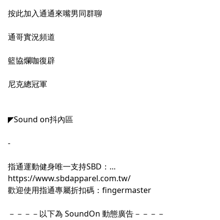
按此加入通通來嘴男同群聊
通哥實況頻道
籃協爛咖復辟
尼克總冠軍
◤Sound on抖內區
-
指通運動健身唯一支持SBD：
https://www.sbdapparel.com.tw/
歡迎使用指通專屬折扣碼：fingermaster
－－－－以下為 SoundOn 動態廣告－－－－