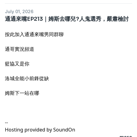
July 01, 2026
通通來嘴EP213｜姆斯去哪兒?人鬼選秀，嚴肅檢討
按此加入通通來嘴男同群聊
通哥實況頻道
籃協又是你
洛城全能小前鋒從缺
姆斯下一站在哪
--
Hosting provided by
SoundOn
...more