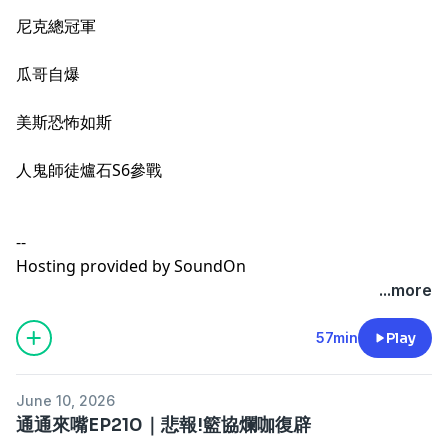
尼克總冠軍
瓜哥自爆
美斯恐怖如斯
人鬼師徒爐石S6參戰
--
Hosting provided by
SoundOn
...more
57min
Play
June 10, 2026
通通來嘴EP210｜悲報!籃協爛咖復辟