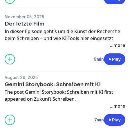
November 05, 2025
Der letzte Film
In dieser Episode geht’s um die Kunst der Recherche
beim Schreiben – und wie KI-Tools hier eingesetzt
werden können. Wir sprechen über
Sora 2
und was
...more
dies neue Modell verändern wird, über die
Frage der
Urheberrechte
von unseren Werken – und über mein
9min
Play
neues Buch
Der letzte Film
, das Ende November auf
den Markt kommt : ein Blick hinter die Kulissen, wo
August 26, 2025
Fiktion und Wirklichkeit ineinanderfließen.
Gemini Storybook: Schreiben mit KI
The post
Der letzte Film
first appeared on
Zukunft
The post
Gemini Storybook: Schreiben mit KI
first
Schreiben
.
appeared on
Zukunft Schreiben
.
...more
7min
Play