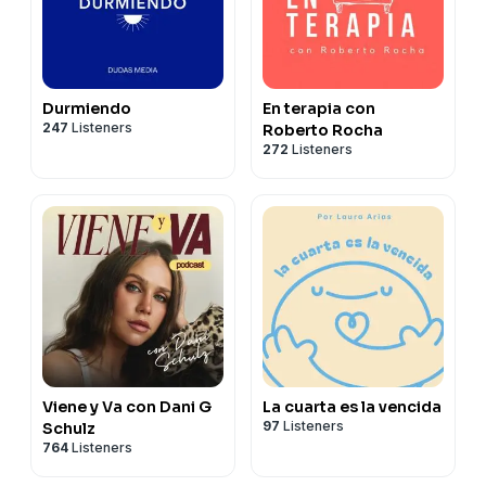
Durmiendo
En terapia con
247
Listeners
Roberto Rocha
272
Listeners
Viene y Va con Dani G
La cuarta es la vencida
97
Listeners
Schulz
764
Listeners