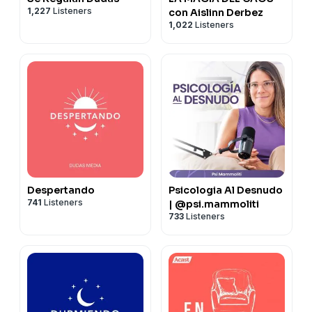
1,227
Listeners
con Aislinn Derbez
1,022
Listeners
Despertando
Psicologia Al Desnudo
741
Listeners
| @psi.mammoliti
733
Listeners