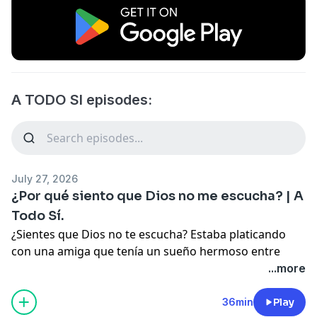
A TODO SI episodes:
July 27, 2026
⁠¿Por qué siento que Dios no me escucha? | A
Todo Sí.
¿Sientes que Dios no te escucha? Estaba platicando
con una amiga que tenía un sueño hermoso entre
manos, y cuando le dije que se lo contara a Dios, me
...more
respondió: "fíjate que no, es que siento que no me
escucha". Y no fue la primera vez que lo escucho. Hay
36min
Play