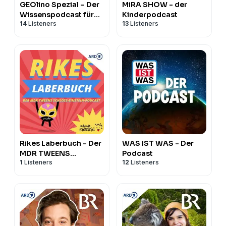
GEOlino Spezial – Der
MiRA SHOW - der
Wissenspodcast für
Kinderpodcast
14
Listeners
13
Listeners
junge Entdeckerinnen
und Entdecker
Rikes Laberbuch - Der
WAS IST WAS - Der
MDR TWEENS
Podcast
1
Listeners
12
Listeners
Schloss-Einstein-
Podcast