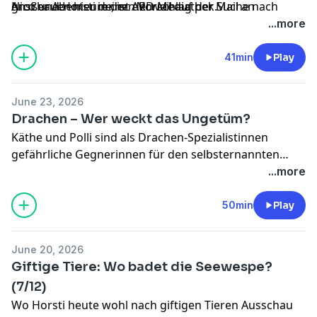
großer Abenteurer, ist derweil auf der Suche nach
Nico und Horsti deinen Vorschlag per Mail an
Anschauen
hier in der ARD Mediathek.
einem geheimen Portal nach Entenhausen und geht
allegegennico@br.de
oder
bewirb dich direkt hier
...more
dafür sogar auf Enten-Verfolgung. Wer wird am Ende
in Gold schwimmen?
41min
Play
June 23, 2026
Drachen – Wer weckt das Ungetüm?
Käthe und Polli sind als Drachen-Spezialistinnen
gefährliche Gegnerinnen für den selbsternannten
"Quizkönig" Nico. Hat er eine Chance? Und Spielleiter
...more
Horsti steckt mal wieder fest - ausgerechnet in einer
Ritterrüstung. Hört rein und ratet mit!
50min
Play
June 20, 2026
Giftige Tiere: Wo badet die Seewespe?
(7/12)
Wo Horsti heute wohl nach giftigen Tieren Ausschau