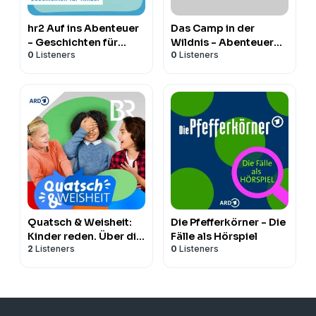
hr2 Auf ins Abenteuer
Das Camp in der
- Geschichten für
Wildnis - Abenteuer
0
Listeners
0
Listeners
Kinder
Norwegen in der 9.
Klasse
Quatsch & Weisheit:
Die Pfefferkörner - Die
Kinder reden. Über die
Fälle als Hörspiel
2
Listeners
0
Listeners
Welt. Und überhaupt