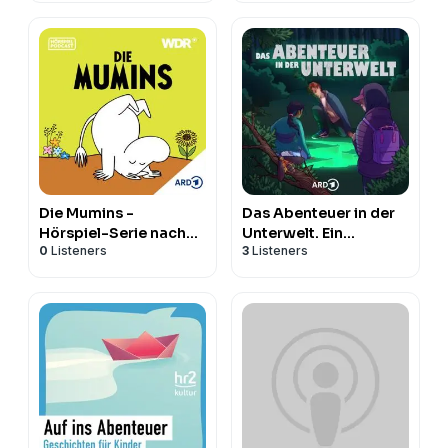
Die Mumins -
Das Abenteuer in der
Hörspiel-Serie nach
Unterwelt. Ein
0
Listeners
3
Listeners
dem Kinderbuch-
interaktives Kinder-
Klassiker | WDR
Abenteuer-Hörspiel