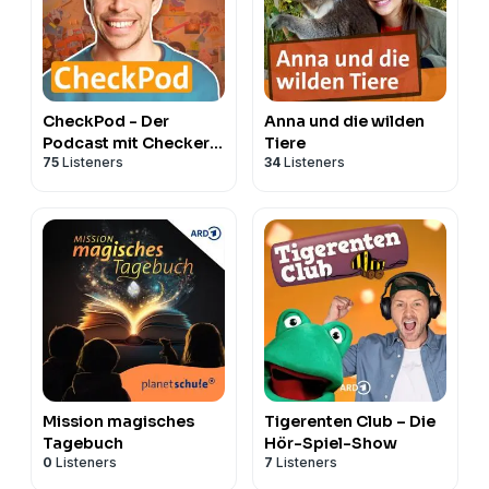
CheckPod - Der
Anna und die wilden
Podcast mit Checker
Tiere
75
Listeners
34
Listeners
Tobi
Mission magisches
Tigerenten Club – Die
Tagebuch
Hör-Spiel-Show
0
Listeners
7
Listeners