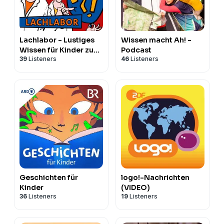
Lachlabor - Lustiges
Wissen macht Ah! -
Wissen für Kinder zum
Podcast
39
Listeners
46
Listeners
Miträtseln
Geschichten für
logo!-Nachrichten
Kinder
(VIDEO)
36
Listeners
19
Listeners