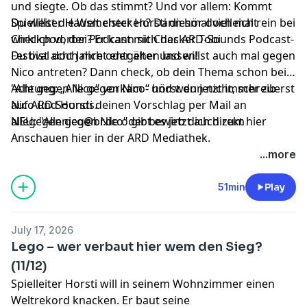
und siegte. Ob das stimmt? Und vor allem: Kommt
Spielleiter Hausmeister Horsti diesmal vielleicht
Du willst die Welt checken? Dann hör doch mal rein bei
wirklich vorbei? Er kann sich das ARD-Sounds Podcast-
Checkpod, der Podcast mit Checker Tobi
Festival doch nicht entgehen lassen!
Du bist acht Jahre oder älter und willst auch mal gegen
Nico antreten? Dann check, ob dein Thema schon bei
"Alle gegen Nico" vorkam - und wenn nicht, schreib
Achtung: „Alle gegen Nico“ hörst du
jetzt immer zuerst
Nico und Horsti deinen Vorschlag per Mail an
auf ARD Sounds.
allegegennico@br.de
NEU: "Alle gegen Nico" gibt es jetzt auch zum
oder
bewirb dich direkt hier
Anschauen
hier in der ARD Mediathek.
...more
51min
Play
July 17, 2026
Lego – wer verbaut hier wem den Sieg?
(11/12)
Spielleiter Horsti will in seinem Wohnzimmer einen
Weltrekord knacken. Er baut seine