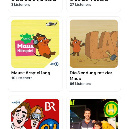
3
Listeners
27
Listeners
MausHörspiel lang
Die Sendung mit der
10
Listeners
Maus
66
Listeners