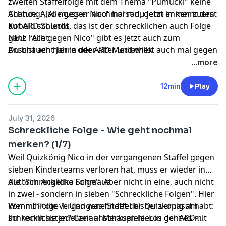
zweiten Staffelfolge mit dem Thema "Pumuckl" keine
Chance. Also muss er nochmal ran, denn er kennt den
Achtung: „Alle gegen Nico“ hörst du
jetzt immer zuerst
Kobold schlecht, das ist der schrecklichen auch Folge
auf ARD Sounds.
ganz recht ...
NEU: "Alle gegen Nico" gibt es jetzt auch zum
Du bist acht Jahre oder älter und willst auch mal gegen
Anschauen
hier in der ARD Mediathek.
Nico antreten? Dann check, ob dein Thema schon bei
...more
"Alle gegen Nico" vorkam - und wenn nicht, schreib
Nico und Horsti deinen Vorschlag per Mail an
12min
Play
allegegennico@br.de
oder
bewirb dich direkt hier
July 31, 2026
Schreckliche Folge - Wie geht nochmal
merken? (1/7)
Weil Quizkönig Nico in der vergangenen Staffel gegen
sieben Kinderteams verloren hat, muss er wieder in
die "Schreckliche Folge". Aber nicht in eine, auch nicht
Autorin: Angelika Schmaus
in zwei - sondern in sieben "Schreckliche Folgen". Hier
kommt Folge 1. Und was findet der Quizkönig am
Wenn Ihr die vergangene Staffel bisher verpasst habt:
schrecklichsten? Genau! Merkspiele. Los geht es mit
Ihr könnt sie jederzeit anschauen
hier
in der ARD-