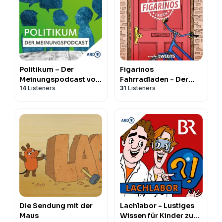
Politikum – Der
Figarinos
Meinungspodcast von
Fahrradladen - Der
14
Listeners
31
Listeners
WDR 5
MDR Tweens Hörspiel-
Podcast für Kinder
Die Sendung mit der
Lachlabor - Lustiges
Maus
Wissen für Kinder zum