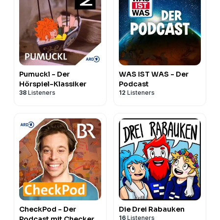
Pumuckl - Der
WAS IST WAS - Der
Hörspiel-Klassiker
Podcast
38
Listeners
12
Listeners
CheckPod - Der
Die Drei Rabauken
16
Listeners
Podcast mit Checker