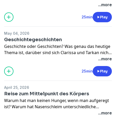
Farben? Wie kann man mit Hörimplantaten wieder
...more
hören? Warum hat man Milchzähne?
25min
Play
May 04, 2026
Geschichtegeschichten
Geschichte oder Geschichten? Was genau das heutige
Thema ist, darüber sind sich Clarissa und Tarkan nicht
ganz einig. (Es handelt sich um eine inhaltlich
...more
korrigierte Version.)
25min
Play
April 25, 2026
Reise zum Mittelpunkt des Körpers
Warum hat man keinen Hunger, wenn man aufgeregt
ist? Warum hat Nasenschleim unterschiedliche
Farben? Wie kann man mit Hörimplantaten wieder
...more