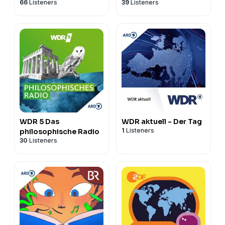
66
Listeners
39
Listeners
Miträtseln
WDR 5 Das
WDR aktuell - Der Tag
1
Listeners
philosophische Radio
30
Listeners