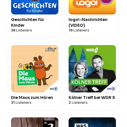
Geschichten für
logo!-Nachrichten
Kinder
(VIDEO)
36
Listeners
19
Listeners
Die Maus zum Hören
Kölner Treff bei WDR 5
31
Listeners
2
Listeners