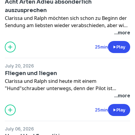
Acht Arten Adieu absonderlich
auszusprechen
Clarissa und Ralph möchten sich schon zu Beginn der
Sendung am liebsten wieder verabschieden, aber wie
spricht man nun dieses merkwürdige Wort "Adieu"
...more
aus?
25min
Play
July 20, 2026
Fliegen und liegen
Clarissa und Ralph sind heute mit einem
"Hund"schrauber unterwegs, denn der Pilot ist
niemand anderes als Lumpi.
...more
25min
Play
July 06, 2026