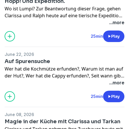
Hopp! Und Expedition.
Wo ist Lumpi? Zur Beantwortung dieser Frage, gehen
Clarissa und Ralph heute auf eine tierische Expedition,
um ihren vierbeinigen Freund zu suchen.
...more
25min
Play
June 22, 2026
Auf Spurensuche
Wer hat die Kochmütze erfunden?, Warum ist man auf
der Hut?, Wer hat die Cappy erfunden?, Seit wann gibt
es Beanies (und warum heißen sie so)?, Warum hat der
...more
Fahrradhelm so eine komische Form?
25min
Play
June 08, 2026
Magie in der Küche mit Clarissa und Tarkan
Clarissa und Tarkan nehmen ihre Zuschauer heute mit