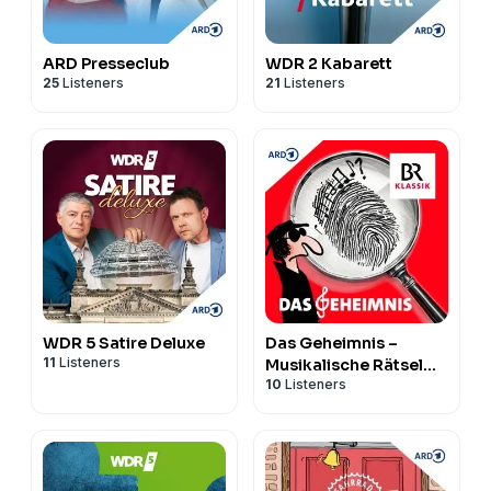
ARD Presseclub
WDR 2 Kabarett
25
Listeners
21
Listeners
WDR 5 Satire Deluxe
Das Geheimnis –
11
Listeners
Musikalische Rätsel
10
Listeners
und Krimis zum
Mitraten