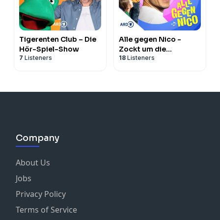
Tigerenten Club – Die
Alle gegen Nico -
Hör-Spiel-Show
Zockt um die
7
Listeners
18
Listeners
Quizkrone!
Company
About Us
Jobs
Privacy Policy
Terms of Service