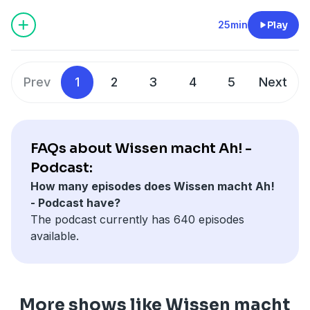
hören? Warum hat man Milchzähne?
25min
Play
Prev
1
2
3
4
5
Next
FAQs about Wissen macht Ah! -
Podcast:
How many episodes does Wissen macht Ah!
- Podcast have?
The podcast currently has 640 episodes
available.
More shows like Wissen macht