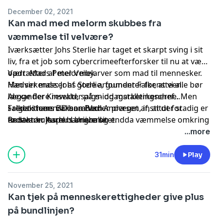
December 02, 2021
Kan mad med melorm skubbes fra
væmmelse til velvære?
Iværksætter Johs Sterlie har taget et skarpt sving i sit
liv, fra et job som cybercrimeefterforsker til nu at være
opdrætter af melormelarver som mad til mennesker.
Vært: Mads Peter Veiby.
Han ser masser af gode argumenter for, at vi alle bør
Medvirkende: Johs Sterlie, founder Falkensteen.
lægge flere insekter på middagstallerkenerne. Men
Alexander Krewald, salgs- og marketingschef
salget i hans virksomhed er præget af, at der stadig er
Falkensteen. Barbara Vad Andersen, institut for
I redaktionen: Diana Bach.
en stor kulturel barriere og endda væmmelse omkring
fødevarer Aarhus Universitet.
Redaktør: Jesper Langballe.
det at bruge den type fødevarer. Vært Mads Peter
...more
Veiby inddrager Barbara Vad Andersen, der forsker i
sammenhængen mellem smag, lyst og appetit.
31min
Play
November 25, 2021
Kan tjek på menneskerettigheder give plus
på bundlinjen?