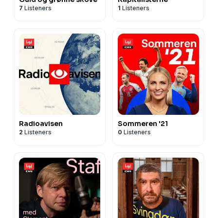
7
Listeners
1
Listeners
Radioavisen
Sommeren '21
2
Listeners
0
Listeners