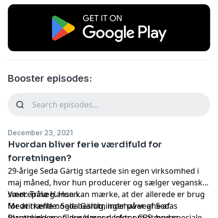
Booster episodes:
December 23, 2021
Hvordan bliver ferie værdifuld for
forretningen?
29-årige Seda Gärtig startede sin egen virksomhed i
maj måned, hvor hun producerer og sælger vegansk
smørepålæg. Hun kan mærke, at der allerede er brug
Vært: Trine Hansen.
for at træffe nogle beslutninger på vegne af
Medvirkende: Seda Gärtig, indehaver af Sedas
forretningen og drømmer derfor om at bruge
Plantekøkken. Claus Varnes, lektor CBS med speciale i