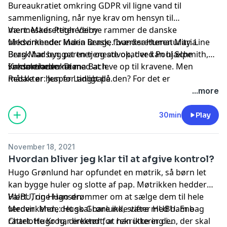
Bureaukratiet omkring GDPR vil ligne vand til
sammenligning, når nye krav om hensyn til
menneskerettighederne rammer de danske
Vært: Mads Peter Veiby
virksomheder inden længe. Iværksætteren Maria
Medvirkende: Maria Brask, founder Humaturity. Line
Brask har bygget en tjeneste op, der kan hjælpe
Berg Madsen, partner og advokat ved Poul Schmith,
virksomhederne med at leve op til kravene. Men
Kammeradvokaten.
I redaktionen: Diana Bach.
måske er hun for tidligt på den? For det er
Redaktør: Jesper Langballe.
tilsyneladende kun få, der har opdaget, hvad der er på
...more
vej. Vært Mads Peter Veiby mærker de små hår rejse
sig ved tanken om at skulle arbejde sig gennem
30min
Play
papirbunkerne. Han får hjælp fra advokat Line Berg
Madsen, der kan fortælle om, hvorfor opgaven giver
November 18, 2021
mening for virksomhederne allerede nu.
Hvordan bliver jeg klar til at afgive kontrol?
Hugo Grønlund har opfundet en møtrik, så børn let
kan bygge huler og slotte af pap. Møtrikken hedder
HUBU, og Hugo drømmer om at sælge dem til hele
Vært: Trine Hansen.
verden. Men, det skal bare ikke være med ham bag
Medvirkende: Hugo Grønlund, stifter HUBU. Ene
rattet. Hugo har erkendt, at han ikke er den, der skal
Charlotte Krog, direktør for rekruttering i