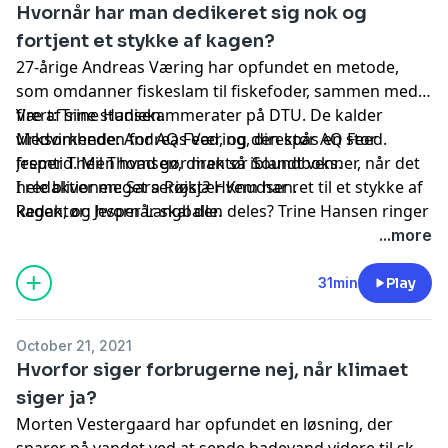
Hvornår har man dedikeret sig nok og
fortjent et stykke af kagen?
27-årige Andreas Væring har opfundet en metode,
som omdanner fiskeslam til fiskefoder, sammen med
fire af sine studiekammerater på DTU. De kalder
Vært: Trine Hansen.
virksomheden for AQ Feed, og den spås en stor
Medvirkende: Andreas Væring, direktør AQ Feed.
fremtid. Men hvad gør man så iblandt venner, når det
Jesper Theil Thomsen, direktør Soundboks.
hele bliver meget seriøst? Hvem har ret til et stykke af
I redaktionen: Sara Røjkjær Knudsen.
kagen, og hvornår skal den deles? Trine Hansen ringer
Redaktør: Jesper Langballe.
til direktør for Soundboks, Jesper Theil Thomsen, og
...more
sammen giver de sparring på de nødvendige aftaler,
man må lave i en virksomhed med flere founders.
31min
Play
October 21, 2021
Hvorfor siger forbrugerne nej, når klimaet
siger ja?
Morten Vestergaard har opfundet en løsning, der
sparer på vandet ved at sende badevand videre til skyl