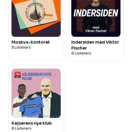
Moskva-kontoret
Indersiden med Viktor
3
Listeners
Fischer
0
Listeners
Kejserens nye klub
0
Listeners