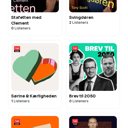
Stafetten med
Svingdøren
2
Listeners
Clement
0
Listeners
Sørine & Kærligheden
Brev til 2050
1
Listeners
0
Listeners