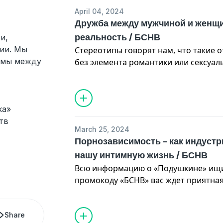
April 04, 2024
Наш Telegram: https://t.me/bsnvpodc
Дружба между мужчиной и женщи
Подкаст студии «Трёшка»
реальность / БСНВ
и,
По вопросам рекламы: https://t.me/Ia
ии. Мы
Стереотипы говорят нам, что такие
емы между
без элемента романтики или сексуал
Однако, наша история демонстрирует
преодолевает все предрассудки и ог
ка»
Ведущая: Ольга Штерн (@olga_stern_
тв
Эксперты: Олеся Иневска, Антон Мах
March 25, 2024
Порнозависимость - как индустр
Креативный директор: Ваня Алексеев
нашу интимную жизнь / БСНВ
Продюсер: Анастасия Колосова
Всю информацию о «Подушкине» ищит
Монтаж: Андрей Вурдов
промокоду «БСНВ» вас ждет приятная
https://podushkin.ru/
Наш Telegram: https://t.me/bsnvpodc
Реклама: ООО «ПОДУШКИН ПРОДЖЕКТ
Подкаст студии «Трёшка»
Share
2SDnjcWpG9E
По вопросам рекламы:
https://t.me/Ia