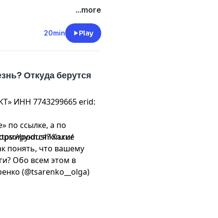
...more
20min
Play
знь? Откуда берутся
» ИНН 7743299665 erid:
 по ссылке, а по
tps://podushkin.ru/
формируются? Какие
к понять, что вашему
ги? Обо всем этом в
)
енко (@tsarenko__olga)