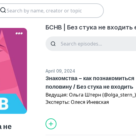
БСНВ | Без стука не входить 
April 09, 2024
Знакомства – как познакомиться
половину / Без стука не входить
Ведущая: Ольга Штерн (@olga_stern_
Эксперты: Олеся Иневская
Креативный директор: Ваня Алексеев
Продюсер: Анастасия Колосова
а не
Монтаж: Андрей Вурдов