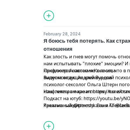
ваш брак и как реагировать на мани
Наш Telegram: https://t.me/bsnvpodca
По вопросам рекламы:
sale@tttreshka
Креативный директор: Ваня Алексеев
@IarBulat
February 28, 2024
Я боюсь тебя потерять. Как стра
отношения
Как злость и гнев могут помочь отн
нам испытывать "плохие" эмоции? И 
конфликтов совсем не значит, что в 
Продюсер: Анастасия Колосова
выпуске ведущие клинический психо
Видеомонтаж: Андрей Вурдов
психолог-сексолог Ольга Штерн пого
конфликты в паре и почему мы их так
Наш телеграм-канал: https://t.me/bsn
Подкаст на ютуб: https://youtu.be/
Креативный директор: Ваня Алексеев
Реклама:
sale@tttreshka.ru
и ТГ @IarB