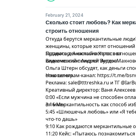
February 21, 2024
Сколько стоит любовь? Как мерк
строить отношения
Откуда берутся меркантильные люди?
женщины, которые хотят отношений 
задавать денежный вопрос в отношен
Продюсер: Анастасия Колосова
клинический психолог Антон Махновс
Видеомонтаж: Андрей Вурдов
Ольга Штерн обсудят, как деньги сп
отношения.
Наш телеграм-канал: https://t.me/bsn
Реклама:
sale@tttreshka.ru
и ТГ @IarB
Креативный директор: Ваня Алексеев
0:00 «Если мужчина не способен опла
он мне»
3:16 Меркантильность как способ из
5:45 «Шлюшечья любовь» или «Я тебе
что-то дашь»
9:10 Как рождаются меркантильные 
11:20 Кейс: «Пытаюсь познакомиться