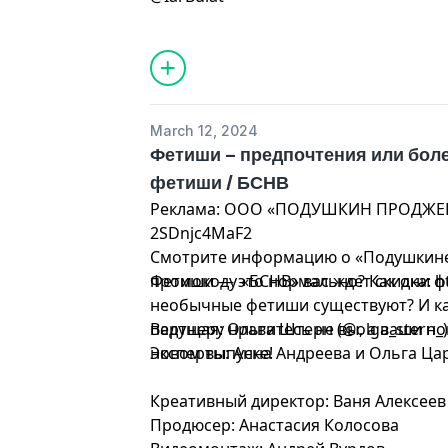
Креативный директор: Ваня Алексеев
March 12, 2024
Фетиши – предпочтения или боле
фетиши / БСНВ
Реклама: ООО «ПОДУШКИН ПРОДЖЕКТ
2SDnjc4MaF2
Смотрите информацию о «Подушкине»
промокоду «БСНВ» вас ждет скидка: ht
Фетиши — это нормально? Как они 
необычные фетиши существуют? И ка
партнеру нравитесь не вы, а ваши но
Ведущая: Ольга Штерн (@olga_stern_
новом выпуске!
Эксперты: Анна Андреева и Ольга Цар
Креативный директор: Ваня Алексеев
Продюсер: Анастасия Колосова