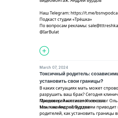
Видеомонтаж: Андрей Вурдов
Наш Telegram: https://t.me/bsnvpodca
Подкаст студии «Трёшка»
По вопросам рекламы:
sale@tttreshka
@IarBulat
March 07, 2024
Токсичный родитель: созависим
установить свои границы?
В каких ситуациях мать может спров
разрушить ваш брак? Сегодня клини
Махновский и психолог-сексолог Оль
Продюсер: Анастасия Колосова
том, к каким последствиям приводит
Монтаж: Андрей Вурдов
родителей, как установить границы 