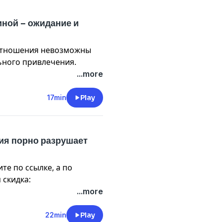
ast
ной – ожидание и
rBulat
 отношения невозможны
ьного привлечения.
, что дружба
...more
раничения.
17min
Play
)
новский
ия порно разрушает
е по ссылке, а по
 скидка:
...more
ast
» ИНН 7743299665 erid:
22min
Play
rBulat