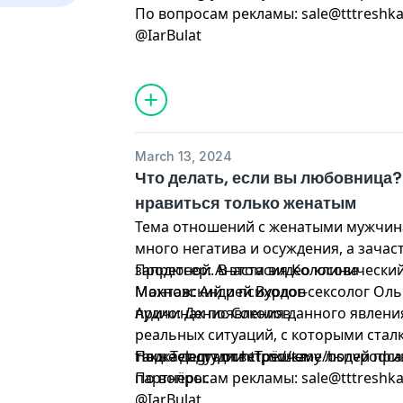
По вопросам рекламы:
sale@tttreshka
@IarBulat
March 13, 2024
Что делать, если вы любовница? 
нравиться только женатым
Тема отношений с женатыми мужчин
много негатива и осуждения, а зачас
запретной. В этом видео клинически
Продюсер: Анастасия Колосова
Махновский и психолог-сексолог Оль
Монтаж: Андрей Вурдов
причинах появления данного явления
Аудио: Денис Соколов
реальных ситуаций, с которыми стал
также дадут ответ, почему людей пр
Наш Telegram: https://t.me/bsnvpodca
Подкаст студии «Трёшка»
партнёры.
По вопросам рекламы:
sale@tttreshka
@IarBulat