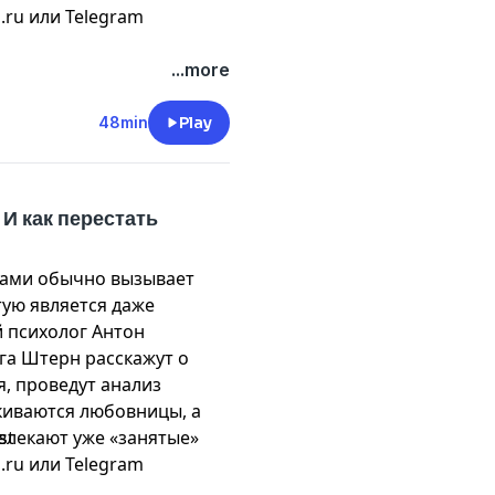
.ru
или Telegram
...more
48min
Play
И как перестать
ами обычно вызывает
тую является даже
й психолог Антон
га Штерн расскажут о
, проведут анализ
киваются любовницы, а
ивлекают уже «занятые»
st
.ru
или Telegram