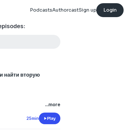
Podcasts
Authorcast
Sign up
Login
episodes:
 и найти вторую
)
...more
25min
Play