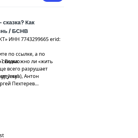
я эпидемия? Как
какую пользу она
 сказка? Как
пуске!
знь / БСНВ
» ИНН 7743299665 erid:
)
енко (@tsarenko__olga)
е по ссылке, а по
 скидка:
а»? Возможно ли «жить
аще всего разрушает
)
ыпуске!
gy_lesya), Антон
ергей Пехтерев
ast
.ru
или Telegram
st