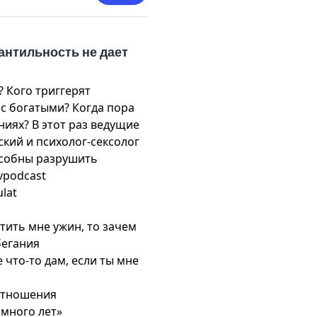
антильность не дает
 Кого триггерят
с богатыми? Когда пора
иях? В этот раз ведущие
кий и психолог-сексолог
особны разрушить
vpodcast
ulat
тить мне ужин, то зачем
бегания
 что-то дам, если ты мне
отношения
 много лет»