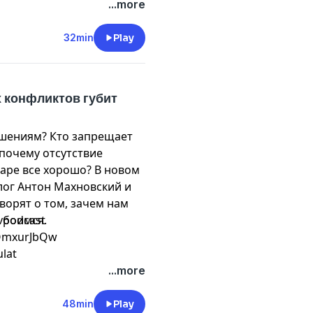
пуляции родственников.
st
...more
.ru
или Telegram
32min
Play
х конфликтов губит
ошениям? Кто запрещает
почему отсутствие
паре все хорошо? В новом
лог Антон Махновский и
ворят о том, зачем нам
 боимся.
vpodcast
yNOmxurJbQw
ulat
...more
48min
Play