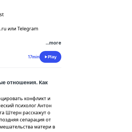
st
.ru
или Telegram
...more
17min
Play
ые отношения. Как
оцировать конфликт и
ческий психолог Антон
га Штерн расскажут о
 поздняя сепарация от
вмешательства матери в