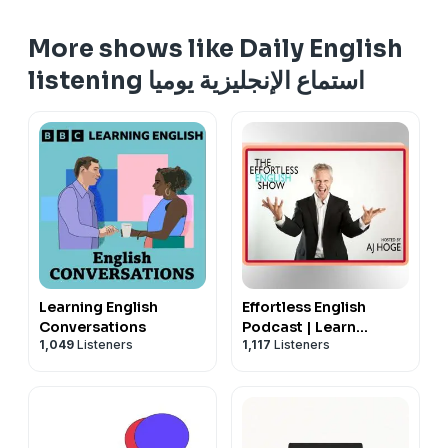
More shows like Daily English
listening ‏استماع الإنجليزية يوميا
Learning English
Effortless English
Conversations
Podcast | Learn
1,049
Listeners
1,117
Listeners
English with AJ Hoge