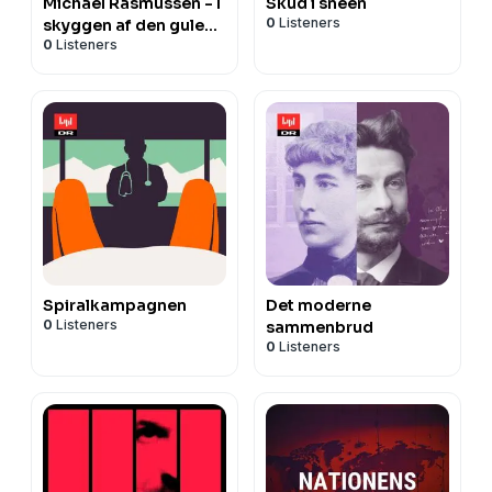
Michael Rasmussen - I
Skud i sneen
0
Listeners
skyggen af den gule
0
Listeners
trøje
Spiralkampagnen
Det moderne
0
Listeners
sammenbrud
0
Listeners