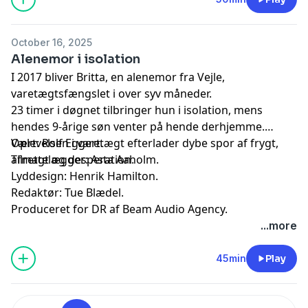
October 16, 2025
Alenemor i isolation
I 2017 bliver Britta, en alenemor fra Vejle,
varetægtsfængslet i over syv måneder.
23 timer i døgnet tilbringer hun i isolation, mens
hendes 9-årige søn venter på hende derhjemme.
Oplevelsen i varetægt efterlader dybe spor af frygt,
Vært: Rolf Eggert.
afmagt og desperation.
Tilrettelægger: Asta Aaholm.
Lyddesign: Henrik Hamilton.
Redaktør: Tue Blædel.
Produceret for DR af Beam Audio Agency.
...more
45min
Play