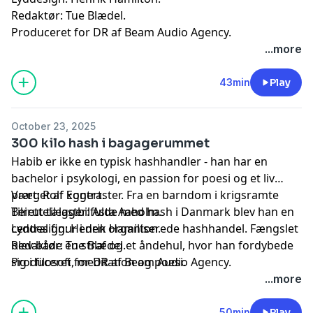
Redaktør: Tue Blædel.
Produceret for DR af Beam Audio Agency.
...more
43min
Play
October 23, 2025
300 kilo hash i bagagerummet
Habib er ikke en typisk hashhandler - han har en
bachelor i psykologi, en passion for poesi og et liv
præget af kontraster. Fra en barndom i krigsramte
Vært: Rolf Eggert.
Beirut til lastbilfulde med hash i Danmark blev han en
Tilrettelægger: Asta Aaholm.
central figur i den organiserede hashhandel. Fængslet
Lyddesign: Henrik Hamilton.
blev både en straf og et åndehul, hvor han fordybede
Redaktør: Tue Blædel.
sig i filosofi, meditation og poesi.
Produceret for DR af Beam Audio Agency.
...more
50min
Play