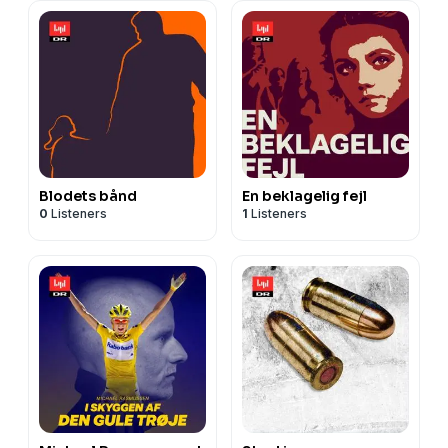
Blodets bånd
En beklagelig fejl
0
Listeners
1
Listeners