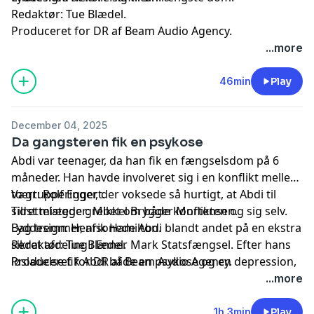
Redaktør: Tue Blædel.
Produceret for DR af Beam Audio Agency.
...more
46min
Play
December 04, 2025
Da gangsteren fik en psykose
Abdi var teenager, da han fik en fængselsdom på 6
måneder. Han havde involveret sig i en konflikt mellem
to grupperinger, der voksede så hurtigt, at Abdi til
Vært: Rolf Eggert.
sidst mistede grebet om både konflikten og sig selv.
Tilrettelægger: Mikkel Brygger Mortensen.
Bag tremmer, afsonede Abdi blandt andet på en ekstra
Lyddesign: Henrik Hamilton.
sikret afdeling i Enner Mark Statsfængsel. Efter hans
Redaktør: Tue Blædel.
løsladelse fik Abdi både en psykose og en depression,
Produceret for DR af Beam Audio Agency.
og det var først da han ramte bunden, at han ændrede
...more
sit liv.
1h 3min
Play