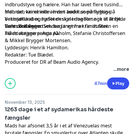
indbrudstyve og hælere. Han har lavet flere tusind
indbrud, været inde i hvert andet sommerhus på
Men den kriminelle verden bød kun på flygtige
Vestsjælland og hælet designermøbler nok til at fylde
bekendtskaber, og Steen skal i dag forsøge at finde
flere containere. Selv bag tremmer fandt Steen en
fællesskaber i en verden langt fra kriminalitet.
Vært: Rolf Eggert.
måde at tjene penge på.
Tilrettelæggere: Asta Aaholm, Stefanie Christoffersen
& Mikkel Brygger Mortensen.
Lyddesign: Henrik Hamilton.
Redaktør: Tue Blædel.
Produceret for DR af Beam Audio Agency.
...more
47min
Play
November 13, 2025
1263 dage i et af sydamerikas hårdeste
fængsler
Mads har afsonet 3,5 år i et af Venezuelas mest
brutale fængsler. En smuglertur over Atlanten skulle