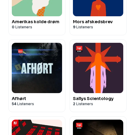
Amerikas kolde drøm
Mors afskedsbrev
0
Listeners
9
Listeners
Afhørt
Sallys Scientology
54
Listeners
2
Listeners