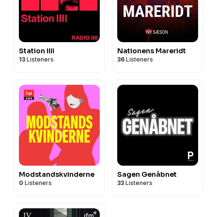
Station IIII
Nationens Mareridt
13
Listeners
36
Listeners
Modstandskvinderne
Sagen Genåbnet
0
Listeners
33
Listeners