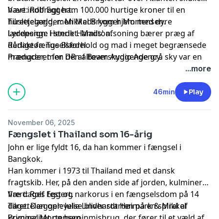
have indbragt ham 100.000 hurtige kroner til en
Vært: Rolf Eggert.
huslejegæld, men Mads kom hjem med dyre
Tilrettelægger: Mikkel Brygger Mortensen.
lærepenge i stedet. Mads' afsoning bærer præg af
Lyddesign: Henrik Hamilton.
dårlige fængselsforhold og mad i meget begrænsede
Redaktør: Tue Blædel.
mængder, men den altoverskyggende grå sky var en
Produceret for DR af Beam Audio Agency.
skarpladt krig mellem fangernes grupperinger.
...more
46min
Play
November 06, 2025
Fængslet i Thailand som 16-årig
John er lige fyldt 16, da han kommer i fængsel i
Bangkok.
Han kommer i 1973 til Thailand med et dansk
fragtskib. Her, på den anden side af jorden, kulminerer
fire dages fest og narkorus i en fængselsdom på 14
Vært: Rolf Eggert.
dage. Den oplevelse bliver starten på en spiral af
Tilrettelægger: Julie Lindhardt Høimark & Mikkel
kriminalitet og heroinmisbrug, der fører til et væld af
Brygger Mortensen.