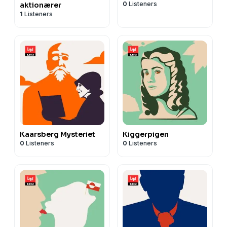
0
Listeners
aktionærer
1
Listeners
Kaarsberg Mysteriet
Kiggerpigen
0
Listeners
0
Listeners