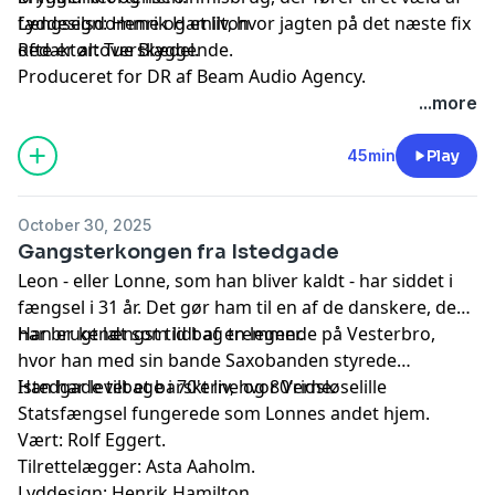
fængselsdomme og et liv, hvor jagten på det næste fix
Lyddesign: Henrik Hamilton.
ofte er altoverskyggende.
Redaktør: Tue Blædel.
Produceret for DR af Beam Audio Agency.
...more
45min
Play
October 30, 2025
Gangsterkongen fra Istedgade
Leon - eller Lonne, som han bliver kaldt - har siddet i
fængsel i 31 år. Det gør ham til en af de danskere, der
har brugt længst tid bag tremmer.
Han er kendt som lidt af en legende på Vesterbro,
hvor han med sin bande Saxobanden styrede
Istedgade tilbage i 70'erne og 80'erne.
Han har levet et barskt liv, hvor Vridsløselille
Statsfængsel fungerede som Lonnes andet hjem.
Vært: Rolf Eggert.
Tilrettelægger: Asta Aaholm.
Lyddesign: Henrik Hamilton.