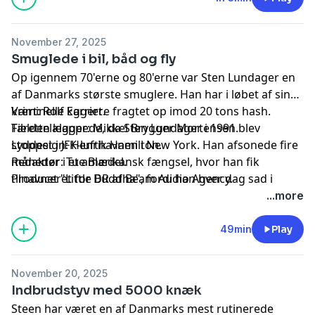
November 27, 2025
Smuglede i bil, båd og fly
Op igennem 70'erne og 80'erne var Sten Lundager en
af Danmarks største smuglere. Han har i løbet af sin
kriminelle karriere fragtet op imod 20 tons hash.
Vært: Rolf Eggert.
Fælden klappede, da Sten Lundager i 1991 blev
Tilrettelægger: Mikkel Brygger Mortensen.
stoppet i JFK-lufthavnen i New York. Han afsonede fire
Lyddesign: Henrik Hamilton.
måneder i et amerikansk fængsel, hvor han fik
Redaktør: Tue Blædel.
tilnavnet "Little Buddha", fordi han hver dag sad i
Produceret for DR af Beam Audio Agency.
skrædderstilling og mediterede sig til sin frihed.
...more
49min
Play
November 20, 2025
Indbrudstyv med 5000 knæk
Steen har været en af Danmarks mest rutinerede