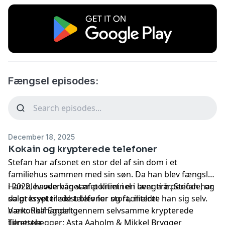
Fængsel episodes:
December 18, 2025
Kokain og krypterede telefoner
Stefan har afsonet en stor del af sin dom i et
familiehus sammen med sin søn. Da han blev fængslet
i 2022, havde han været kriminel i over ti år. Stefan har
Han blev overvåget af politiet i en længere periode, og
solgt krypterede telefoner og faciliteret
da presset til sidst blev for stort, meldte han sig selv.
narkotikahandel gennem selvsamme krypterede
Vært: Rolf Eggert.
tjenester.
Tilrettelægger: Asta Aaholm & Mikkel Brygger