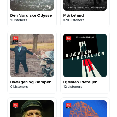
Den Nordiske Odyssé
Mørkeland
1
Listeners
373
Listeners
Dværgen og kæmpen
Djævlen i detaljen
0
Listeners
12
Listeners