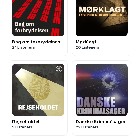
Bag om forbrydelsen
Mørklagt
21
Listeners
20
Listeners
Rejseholdet
Danske Kriminalsager
5
Listeners
23
Listeners