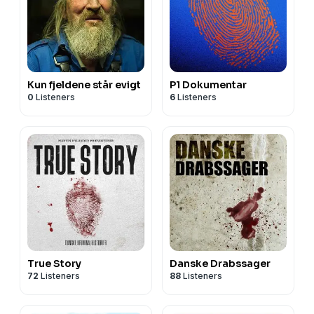
Kun fjeldene står evigt
P1 Dokumentar
0
Listeners
6
Listeners
True Story
Danske Drabssager
72
Listeners
88
Listeners