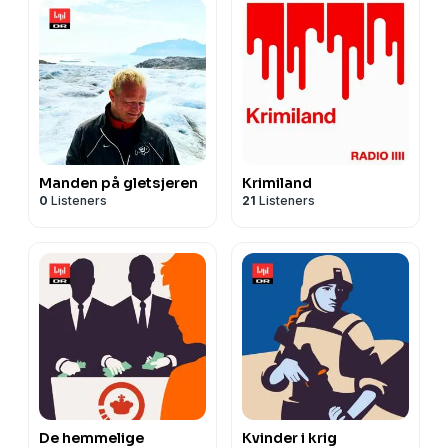
Manden på gletsjeren
Krimiland
0
Listeners
21
Listeners
De hemmelige
Kvinder i krig