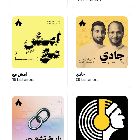
جادي
امشِ مع
15
Listeners
39
Listeners