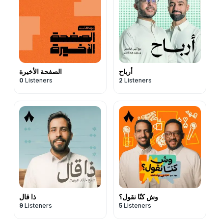
أرباح
الصفحة الأخيرة
0
Listeners
2
Listeners
وش كنّا نقول؟
ذا قال
9
Listeners
5
Listeners