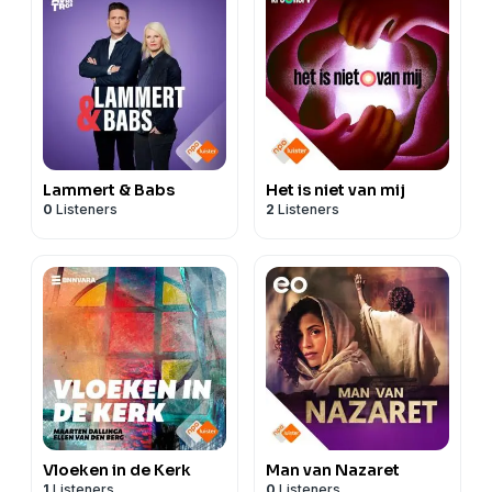
Lammert & Babs
Het is niet van mij
0
Listeners
2
Listeners
Vloeken in de Kerk
Man van Nazaret
1
Listeners
0
Listeners