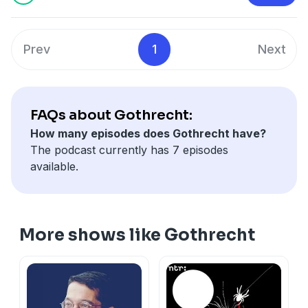
onderbrekingen. De luisteraar volgt de jonge Goth-
vrouw Brinta die zich voor de liefde een weg baant uit
het eigenaardige ‘Pierre Bokma-complex’.
Prev
1
Next
FAQs about Gothrecht:
How many episodes does Gothrecht have?
The podcast currently has 7 episodes
available.
More shows like Gothrecht