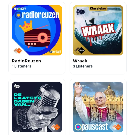
RadioReuzen
Wraak
1
Listeners
3
Listeners