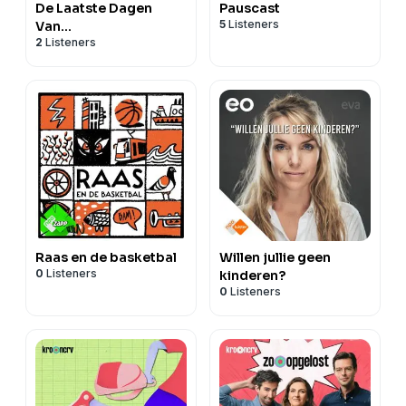
De Laatste Dagen
Pauscast
5
Listeners
Van...
2
Listeners
Raas en de basketbal
Willen jullie geen
0
Listeners
kinderen?
0
Listeners