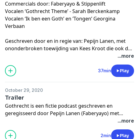
Commercials door: Faberyayo & Stippenlift
Vocalen ‘Gothrecht Theme’ - Sarah Berckenkamp
Vocalen ‘Ik ben een Goth’ en ’Tongen’ Georgina
Verbaan
Geschreven door en in regie van: Pepijn Lanen, met
ononderbroken toewijding van Kees Kroot die ook de
editor van het geheel is. Deze serie is geproduceerd
...more
door Marijke van der Molen van Palentino Media voor
de VPRO en NPO Radio 1. De totstandkoming van
37min
Play
Gothrecht was onmogelijk geweest zonder de nimmer
aflatende steun van het NPO-fonds.
October 29, 2020
Trailer
Gothrecht is een fictie podcast geschreven en
geregisseerd door Pepijn Lanen (Faberyayo) met
Georgina Verbaan en Achmed Akkabi in de
...more
hoofdrollen. Een episch en absurdistisch audiodrama,
bestaande uit zes delen vol muziek en theatrale
2min
Play