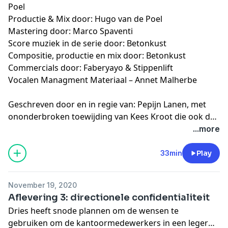
Poel
Productie & Mix door: Hugo van de Poel
Mastering door: Marco Spaventi
Score muziek in de serie door: Betonkust
Compositie, productie en mix door: Betonkust
Commercials door: Faberyayo & Stippenlift
Vocalen Managment Materiaal – Annet Malherbe
Geschreven door en in regie van: Pepijn Lanen, met
ononderbroken toewijding van Kees Kroot die ook de
Editor van het geheel is, we hebben opgenomen in
...more
Studio Sound Circus. Deze serie is geproduceerd door
Marijke van der Molen van Palentino Media voor de
33min
Play
VPRO. De totstandkoming van Gothrecht was
onmogelijk geweest zonder de nimmer aflatende
November 19, 2020
steun van het NPO-fonds.
Aflevering 3: directionele confidentialiteit
Dries heeft snode plannen om de wensen te
gebruiken om de kantoormedewerkers in een leger