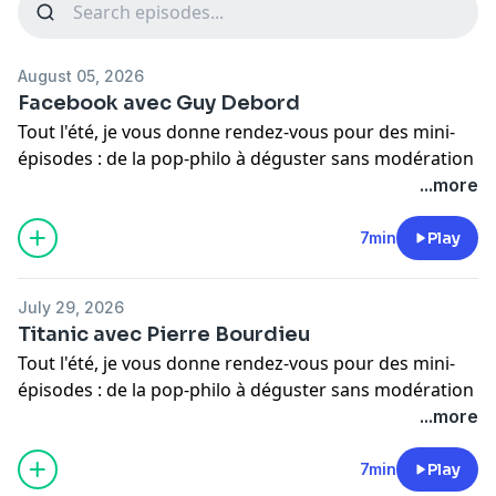
August 05, 2026
Facebook avec Guy Debord
Tout l'été, je vous donne rendez-vous pour des mini-
épisodes : de la pop-philo à déguster sans modération
!
...more
Le Phil d'Actu, c'est
le podcast engagé qui met la
7min
Play
philosophie au cœur de l'actualité
!
Ce podcast est 100% indépendant, gratuit, sans publicité. Il
July 29, 2026
ne survit que
grâce à vos dons
.
Titanic avec Pierre Bourdieu
Tout l'été, je vous donne rendez-vous pour des mini-
🙏 Pour me soutenir, vous pouvez
faire un don
,
épisodes : de la pop-philo à déguster sans modération
ponctuel ou régulier,
sur cette page
.
!
...more
💜
Merci pour votre soutien !
Le Phil d'Actu, c'est
le podcast engagé qui met la
7min
Play
⭐
Si vous aimez l'épisode, n'oubliez pas de vous abonner,
philosophie au cœur de l'actualité
!