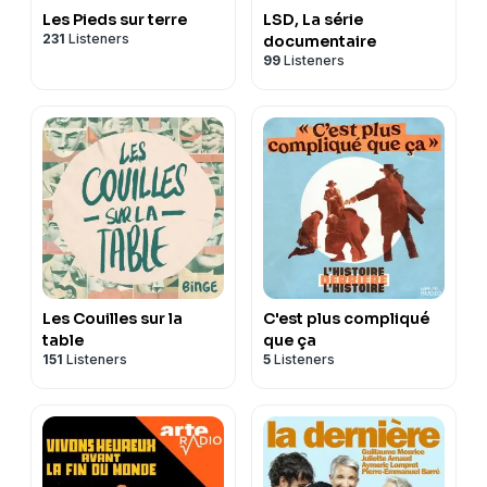
Hébergé par Ausha. Visitez
ausha.co/politique-de-
Les Pieds sur terre
LSD, La série
confidentialite
pour plus d'informations.
231
Listeners
documentaire
99
Listeners
Les Couilles sur la
C'est plus compliqué
table
que ça
151
Listeners
5
Listeners