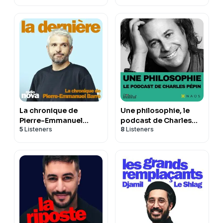
La chronique de
Une philosophie, le
Pierre-Emmanuel
podcast de Charles
5
Listeners
8
Listeners
Barré
Pépin