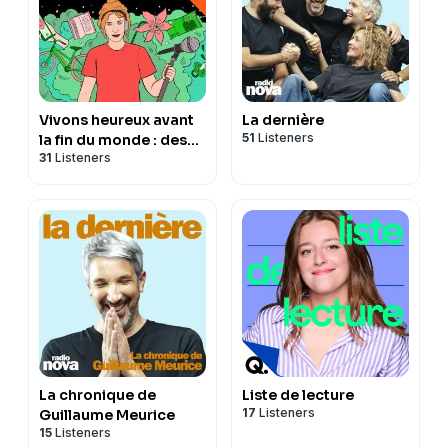
Vivons heureux avant
La dernière
51
Listeners
la fin du monde : des
31
Listeners
idées pour repenser
nos modèles de
société
La chronique de
Liste de lecture
17
Listeners
Guillaume Meurice
15
Listeners