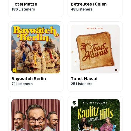
Hotel Matze
Betreutes Fühlen
186
Listeners
48
Listeners
Baywatch Berlin
Toast Hawaii
71
Listeners
25
Listeners