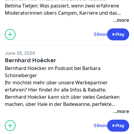
Bettina Tietjen: Was passiert, wenn zwei erfahrene
Moderatorinnen übers Campen, Karriere und das
Leben plaudern? Es wird sehr lustig. In der neuen
...more
Folge von „Mit den Waffeln einer Frau“ erzählt Bettina
Tietjen von einer Nacht im Wolfsgebiet, ihrem
59min
Play
geliebten Wohnmobil und warum sie verzweifelt auf
der Suche nach einer neuen Kaffeemaschine ist.
June 05, 2026
Gemeinsam mit Barbara Schöneberger plant sie
Bernhard Hoëcker
außerdem einen imaginären Campingurlaub nach
Bernhard Hoëcker im Podcast bei Barbara
Korsika, inklusive Weißwein, Lagerfeuer und Henning
Schöneberger
Baum als oberkörperfreiem Allround-Talent. Also neue
Ihr möchtet mehr über unsere Werbepartner
Folge hören, sonst könnt ihr bei den coolen Kids nicht
erfahren?
Hier findet ihr alle Infos & Rabatte.
mitreden!
Bernhard Hoëcker kann sich über vieles Gedanken
machen, über Haie in der Badewanne, perfekte
Staubsaugergeräusche oder darüber, wie man
...more
theoretisch eine Bank überfallen würde. In der neuen
Folge „Mit den Waffeln einer Frau“ wird’s nerdig,
59min
Play
absurd und ziemlich lustig. Außerdem geht’s um