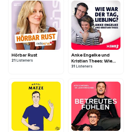
Hörbar Rust
Anke Engelke und
21
Listeners
Kristian Thees: Wie
31
Listeners
war der Tag, Liebling?