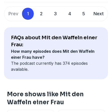
schiefgelaufene USA-Einreisen, schreinern im Keller,
Zwieback zum Wegsaugen und warum Bernhard am
Prev
1
2
3
4
5
Next
liebsten 200 Jahre alt werden würde. Dazu singt er
auch noch „Baby Shark“! Also mehr, geht ja wohl
wirklich nicht.
FAQs about Mit den Waffeln einer
Frau:
How many episodes does Mit den Waffeln
einer Frau have?
The podcast currently has 374 episodes
available.
More shows like Mit den
Waffeln einer Frau