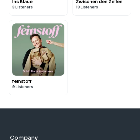
Ins Blaue
Zwischen den Zeilen
3
Listeners
13
Listeners
feinstoff
9
Listeners
Company