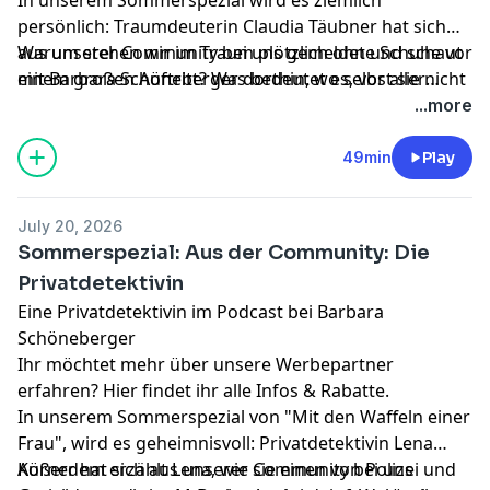
persönlich: Traumdeuterin Claudia Täubner hat sich
aus unserer Community bei uns gemeldet und schaut
Warum stehen wir im Traum plötzlich ohne Schuhe vor
mit Barbara Schöneberger dorthin, wo selbst sie nicht
einem großen Auftritt? Was bedeutet es, vor aller
alles unter Kontrolle hat: ins nächtliche Kopfkino.
Augen auf die Toilette zu müssen? Und warum
...more
verschwinden Traumpartner ausgerechnet kurz vor
dem Höhepunkt? Claudia erklärt, was unsere Träume
49min
Play
über Ängste, Wünsche und Gefühle verraten und
bringt Barbara dabei auf Gedanken, mit denen sie
July 20, 2026
selbst nicht gerechnet hat. Viel Spaß mit unserer
Sommerspezial: Aus der Community: Die
Sommerspezial-Folge von "Mit den Waffeln einer
Privatdetektivin
Frau"!
Eine Privatdetektivin im Podcast bei Barbara
Schöneberger
Ihr möchtet mehr über unsere Werbepartner
erfahren?
Hier findet ihr alle Infos & Rabatte.
In unserem Sommerspezial von "Mit den Waffeln einer
Frau", wird es geheimnisvoll: Privatdetektivin Lena
Körner hat sich aus unserer Community bei uns
Außerdem erzählt Lena, wie sie einen von Polizei und