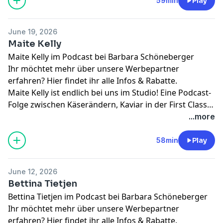
Folge.
59min
Play
June 19, 2026
Maite Kelly
Maite Kelly im Podcast bei Barbara Schöneberger
Ihr möchtet mehr über unsere Werbepartner
erfahren?
Hier findet ihr alle Infos & Rabatte.
Maite Kelly ist endlich bei uns im Studio! Eine Podcast-
Folge zwischen Käserändern, Kaviar in der First Class
und der Kochbuch-Falle. Warum Barbara sich sicher
...more
ist, dass Maite Kelly einen Baby-Boom auslösen wird
und wieso ein Vogelnest Maite zum Weinen bringt?
58min
Play
Alles Fragen, die in unserer neuen Folge von "Mit den
Waffeln einer Frau" geklärt werden. Viel Spaß!
June 12, 2026
Bettina Tietjen
Bettina Tietjen im Podcast bei Barbara Schöneberger
Ihr möchtet mehr über unsere Werbepartner
erfahren?
Hier findet ihr alle Infos & Rabatte.