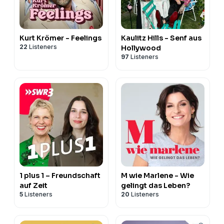
Kurt Krömer - Feelings
Kaulitz Hills - Senf aus
22
Listeners
Hollywood
97
Listeners
1 plus 1 – Freundschaft
M wie Marlene - Wie
auf Zeit
gelingt das Leben?
5
Listeners
20
Listeners