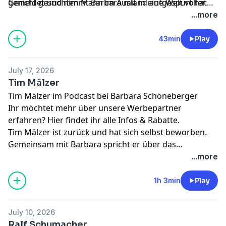
gemeldet und nimmt Barbara mit in eine Welt voller
Gericht gesuchten Mann im Ausland aufgespürt hat
heimlicher Treffen, verräterischer Kontobewegungen
und warum man seiner besten Freundin besser nicht
...more
und einer roten Rose auf einem Friedhof, die zu einem
jede Affäre anvertraut. Viel Spaß mit unserem
ziemlich unerwarteten Ergebnis geführt hat.
Sommerspezial!
43min
Play
July 17, 2026
Tim Mälzer
Tim Mälzer im Podcast bei Barbara Schöneberger
Ihr möchtet mehr über unsere Werbepartner
erfahren?
Hier findet ihr alle Infos & Rabatte.
Tim Mälzer ist zurück und hat sich selbst beworben.
Gemeinsam mit Barbara spricht er über das
Älterwerden, die Tücken der Öffentlichkeit und warum
...more
er heute lieber zweimal nachdenkt, bevor er ein
Interview gibt. Außerdem verrät er, welches politische
1h 3min
Play
Amt er sich vorstellen kann auszuüben, warum
Selbstversorgung überschätzt wird und wieso
July 10, 2026
Tomaten, Ravioli aus der Dose und gutes
Ralf Schumacher