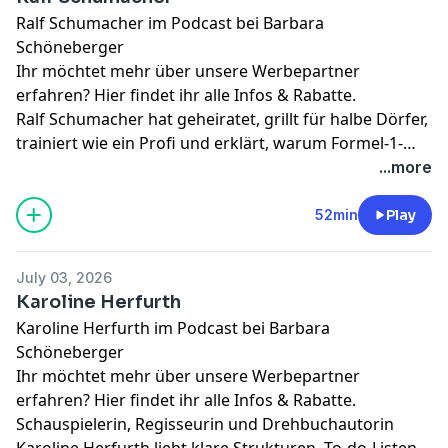
Gartenwerkzeug erstaunlich viel Gesprächsstoff
Ralf Schumacher im Podcast bei Barbara
liefern. Zwischen Kartoffelpüree und Rosenscheren
Schöneberger
wird gelacht, philosophiert und festgestellt: Die
Ihr möchtet mehr über unsere Werbepartner
Midlife-Crisis kann warten! Hauptsache, die Gießkanne
erfahren?
Hier findet ihr alle Infos & Rabatte.
ist aus Metall. Viel Spaß bei unserer neuen Folge von
Ralf Schumacher hat geheiratet, grillt für halbe Dörfer,
"Mit den Waffeln einer Frau"!
trainiert wie ein Profi und erklärt, warum Formel-1-
Fahrer heute fast mehr Influencer als Rennfahrer sind.
...more
Außerdem verrät er, warum Barbara Schöneberger
zwar ein Gästezimmer in Saint-Tropez bekommt, sein
52min
Play
Schlafzimmer aber definitiv tabu bleibt. Eine Folge
zwischen Hochzeitsglück, Pferdestärken und jeder
July 03, 2026
Menge guter Geschichten. Viel Spaß mit unserer
Karoline Herfurth
neuen Folge von "Mit den Waffeln einer Frau".
Karoline Herfurth im Podcast bei Barbara
Schöneberger
Ihr möchtet mehr über unsere Werbepartner
erfahren?
Hier findet ihr alle Infos & Rabatte.
Schauspielerin, Regisseurin und Drehbuchautorin
Karoline Herfurth liebt klare Strukturen, To-do-Listen