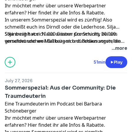
Ihr möchtet mehr über unsere Werbepartner
erfahren?
Hier findet ihr alle Infos & Rabatte.
In unserem Sommerspezial wird es zünftig! Also
schmeißt euch ins Dirndl oder die Lederhose. Silja
Steinberg hat sich aus unserer Community bei uns
Silja erzählt von 10.000 Gästen pro Schicht, 20.000
gemeldet und weil Barbara sich durchaus vorstellen
verschwundenen Maßkrügen und Bedienungen, die
könnte, auf der Wiesn zu arbeiten, hat sie sich die
mehr tragen als Barbara freiwillig heben würde. Dazu
...more
Chefin des Hofbräu-Festzelts direkt zum Gespräch
gibt es schräge Bestellungen, betrunkene Fundstücke
eingeladen.
und die große Frage: Taugt Barbara zur
51min
Play
Wiesnbedienung oder reicht es am Ende doch nur für
den Brezelstand? Die Folge wird a Gaudi! Viel Spaß!
July 27, 2026
Sommerspezial: Aus der Community: Die
Traumdeuterin
Eine Traumdeuterin im Podcast bei Barbara
Schöneberger
Ihr möchtet mehr über unsere Werbepartner
erfahren?
Hier findet ihr alle Infos & Rabatte.
In unserem Sommerspezial wird es ziemlich