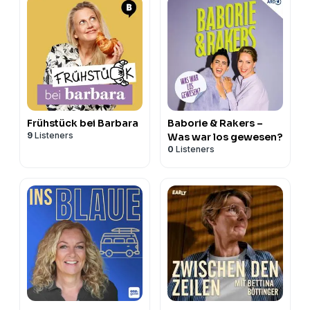
Frühstück bei Barbara
Baborie & Rakers –
9
Listeners
Was war los gewesen?
0
Listeners