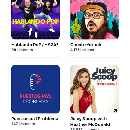
Hablando PoP / HA24F
Chente Ydrach
98
Listeners
4,175
Listeners
Puestos pa'l Problema
Juicy Scoop with
747
Listeners
Heather McDonald
25,882
Listeners