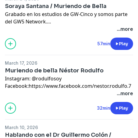
Instagram
Soraya Santana / Muriendo de Bella
https://instagram.com/dreuxilladivine
...​
Grabado en los estudios de GW-Cinco y somos parte
Tienda Virtual
del GW5 Network.
https://teespring.com/stores/dreuxilla
SIGUEME EN MIS REDES SOCIALES
...more
Tik Tok
Facebook
https://vm.tiktok.com/ZMJE93kQP/
https://www.facebook.com/MissDreuxill
...​
57min
Play
You Tube
https://youtube.com/c/DreuxillaDivine
...​
March 17, 2026
Instagram
Muriendo de bella Néstor Rodulfo
https://instagram.com/dreuxilladivine
...​
Instagram: @rodulfosoy
Tienda Virtual
Facebook:
https://www.facebook.com/nestor.rodulfo.7
https://teespring.com/stores/dreuxilla
Grabado en los estudios de GW-Cinco y somos parte
...more
Tik Tok
del GW5 Network.
https://vm.tiktok.com/ZMJE93kQP/
SIGUEME EN MIS REDES SOCIALES
32min
Play
Facebook
https://www.facebook.com/MissDreuxill
...​
March 10, 2026
You Tube
Hablando con el Dr Guillermo Colón /
https://youtube.com/c/DreuxillaDivine
...​