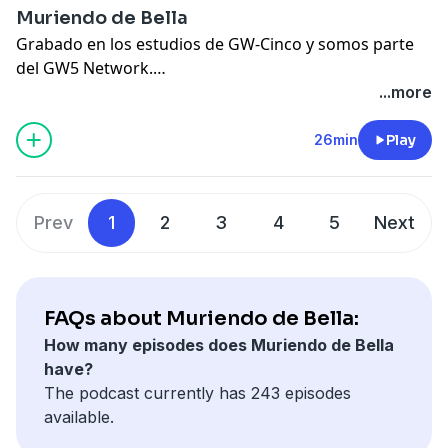
Muriendo de Bella
Instagram
Grabado en los estudios de GW-Cinco y somos parte
https://instagram.com/dreuxilladivine
...​
del GW5 Network.
Tienda Virtual
SIGUEME EN MIS REDES SOCIALES
...more
https://teespring.com/stores/dreuxilla
Facebook
Tik Tok
https://www.facebook.com/MissDreuxill
...​
26min
Play
https://vm.tiktok.com/ZMJE93kQP/
You Tube
https://youtube.com/c/DreuxillaDivine
...​
Instagram
Prev
1
2
3
4
5
Next
https://instagram.com/dreuxilladivine
...​
Tienda Virtual
https://teespring.com/stores/dreuxilla
Tik Tok
FAQs about Muriendo de Bella:
https://vm.tiktok.com/ZMJE93kQP/
How many episodes does Muriendo de Bella
have?
The podcast currently has 243 episodes
available.