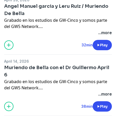
Angel Manuel garcia y Leru Ruiz / Muriendo
De Bella
Grabado en los estudios de GW-Cinco y somos parte
del GW5 Network.
SIGUEME EN MIS REDES SOCIALES
...more
Facebook
https://www.facebook.com/MissDreuxill
...​
32min
Play
You Tube
https://youtube.com/c/DreuxillaDivine
...​
April 14, 2026
Instagram
Muriendo de Bella con el Dr Guillermo April
https://instagram.com/dreuxilladivine
...​
6
Tienda Virtual
Grabado en los estudios de GW-Cinco y somos parte
https://teespring.com/stores/dreuxilla
del GW5 Network.
Tik Tok
SIGUEME EN MIS REDES SOCIALES
...more
https://vm.tiktok.com/ZMJE93kQP/
Facebook
https://www.facebook.com/MissDreuxill
...​
38min
Play
You Tube