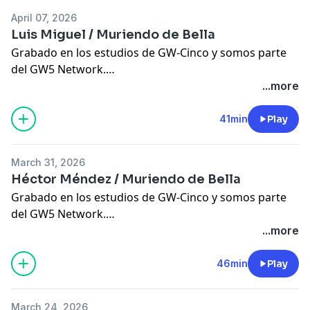
https://youtube.com/c/DreuxillaDivine
...​
April 07, 2026
Instagram
Luis Miguel / Muriendo de Bella
https://instagram.com/dreuxilladivine
...​
Grabado en los estudios de GW-Cinco y somos parte
Tienda Virtual
del GW5 Network.
https://teespring.com/stores/dreuxilla
SIGUEME EN MIS REDES SOCIALES
...more
Tik Tok
Facebook
https://vm.tiktok.com/ZMJE93kQP/
https://www.facebook.com/MissDreuxill
...​
41min
Play
You Tube
https://youtube.com/c/DreuxillaDivine
...​
March 31, 2026
Instagram
Héctor Méndez / Muriendo de Bella
https://instagram.com/dreuxilladivine
...​
Grabado en los estudios de GW-Cinco y somos parte
Tienda Virtual
del GW5 Network.
https://teespring.com/stores/dreuxilla
SIGUEME EN MIS REDES SOCIALES
...more
Tik Tok
Facebook
https://vm.tiktok.com/ZMJE93kQP/
https://www.facebook.com/MissDreuxill
...​
46min
Play
You Tube
https://youtube.com/c/DreuxillaDivine
...​
March 24, 2026