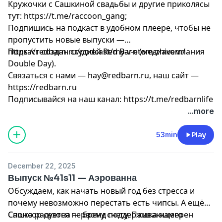
Кружочки с Сашкиной свадьбы и другие приколясы
тут: https://t.me/raccoon_gang;
Подпишись на подкаст в удобном плеере, чтобы не
пропустить новые выпуски —
https://redbarn.ru/podcast/my-v-etom-zhivem/
Подкаст создан студией Red Barn (медиакомпания
Double Day).
Связаться с нами —
hay@redbarn.ru
, наш сайт —
https://redbarn.ru
Подписывайся на наш канал: https://t.me/redbarnlife
...more
53min
Play
December 22, 2025
Выпуск №41s11 — Аэрованна
Обсуждаем, как начать новый год без стресса и
почему невозможно перестать есть чипсы. А ещё
Сашка радуется первому снегу, Пашка намерен
Спонсор сезона — бренд поддерживающего