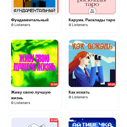
Фундаментальный
Карума. Расклады таро
0
Listeners
0
Listeners
Живу свою лучшую
Как искать
0
Listeners
жизнь
0
Listeners