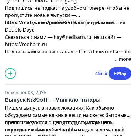
тут: https://t.me/raccoon_gang;
Подпишись на подкаст в удобном плеере, чтобы не
пропустить новые выпуски —
https://redbarn.ru/podcast/my-v-etom-zhivem/
Подкаст создан студией Red Barn (медиакомпания
Double Day).
Связаться с нами —
hay@redbarn.ru
, наш сайт —
https://redbarn.ru
Подписывайся на наш канал: https://t.me/redbarnlife
...more
48min
Play
December 08, 2025
Выпуск №39s11 — Мангало-татары
Пишем выпуск в новых локациях! Как обычно
обсуждаем самые важные вещи на свете: бытовые
привычки, ускоряющие старение, и причины
Спонсор сезона — бренд поддерживающего
переедания. А еще Сашка наслаждался домашней
спортивного питания Bombbar: