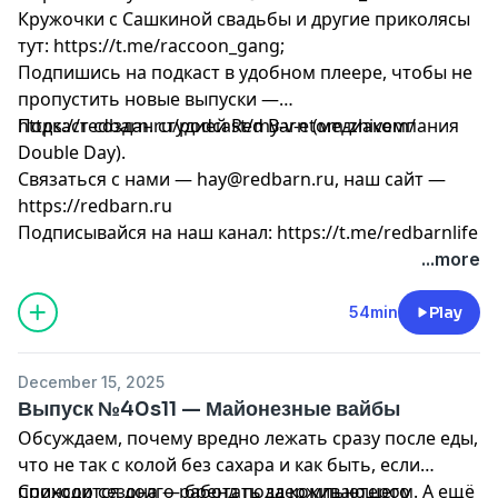
Кружочки с Сашкиной свадьбы и другие приколясы
тут: https://t.me/raccoon_gang;
Подпишись на подкаст в удобном плеере, чтобы не
пропустить новые выпуски —
https://redbarn.ru/podcast/my-v-etom-zhivem/
Подкаст создан студией Red Barn (медиакомпания
Double Day).
Связаться с нами —
hay@redbarn.ru
, наш сайт —
https://redbarn.ru
Подписывайся на наш канал: https://t.me/redbarnlife
...more
54min
Play
December 15, 2025
Выпуск №40s11 — Майонезные вайбы
Обсуждаем, почему вредно лежать сразу после еды,
что не так с колой без сахара и как быть, если
приходится долго работать за компьютером. А ещё
Спонсор сезона — бренд поддерживающего