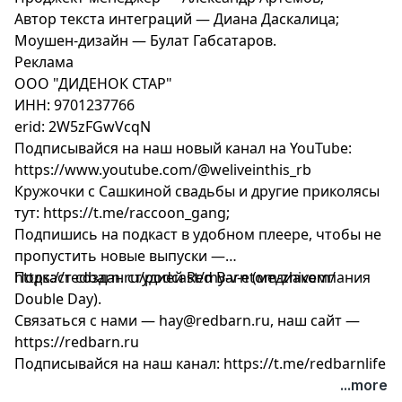
Автор текста интеграций — Диана Даскалица;
Моушен-дизайн — Булат Габсатаров.
Реклама
ООО "ДИДЕНОК СТАР"
ИНН: 9701237766
erid: 2W5zFGwVcqN
Подписывайся на наш новый канал на YouTube:
https://www.youtube.com/@weliveinthis_rb
Кружочки с Сашкиной свадьбы и другие приколясы
тут: https://t.me/raccoon_gang;
Подпишись на подкаст в удобном плеере, чтобы не
пропустить новые выпуски —
https://redbarn.ru/podcast/my-v-etom-zhivem/
Подкаст создан студией Red Barn (медиакомпания
Double Day).
Связаться с нами —
hay@redbarn.ru
, наш сайт —
https://redbarn.ru
Подписывайся на наш канал: https://t.me/redbarnlife
...more