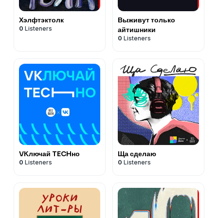
Хэлфтэктолк
Выживут только
0
Listeners
айтишники
0
Listeners
VKлючай TECHно
Ща сделаю
0
Listeners
0
Listeners