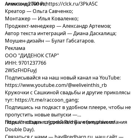
лимитом 2000 ₽: https://clck.ru/3PkA5C
Александр Титов;
Креатор — Ольга Савченко;
Монтажер — Илья Коваленко;
Проджект-менеджер — Александр Артемов;
Автор текста интеграций — Диана Даскалица;
Моушен-дизайн — Булат Габсатаров.
Реклама
ООО "ДИДЕНОК СТАР"
ИНН: 9701237766
2W5zFHDFuyJ
Подписывайся на наш новый канал на YouTube:
https://www.youtube.com/@weliveinthis_rb
Кружочки с Сашкиной свадьбы и другие приколясы
тут: https://t.me/raccoon_gang;
Подпишись на подкаст в удобном плеере, чтобы не
пропустить новые выпуски —
https://redbarn.ru/podcast/my-v-etom-zhivem/
Подкаст создан студией Red Barn (медиакомпания
Double Day).
Связаться с нами —
hay@redbarn.ru
, наш сайт —