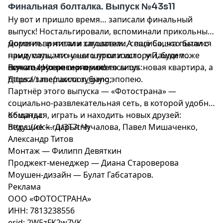
Финальная болталка. Выпуск №43s11
Ну вот и пришло время… записали финальный
выпуск! Ностальгировали, вспоминали прикольные
моменты и читали заголовки. А ещё Сашка пытался
Дорогие зрители и слушатели, спасибо, что были с
придумать, что у него произошло, у Пашки тоже
нами, слушали наши шутки и истории, будем
ничего интересного – всего лишь новая квартира, а
скучать! Но не теряемся!
Всякие кружочки и приколясы тут:
Дашка завершила зубную эпопею.
https://t.me/raccoon_gang;
Партнёр этого выпуска — «Фотострана» —
социально-развлекательная сеть, в которой удобно
общаться, играть и находить новых друзей:
Команда:
https://clck.ru/3T7tnh
Ведущие — Дарья Чучалова, Павел Мишаченко,
Александр Титов
Монтаж — Филипп Девяткин
Проджект-менеджер — Диана Староверова
Моушен-дизайн — Булат Габсатаров.
Реклама
ООО «ФОТОСТРАНА»
ИНН: 7813238556
erid: 2W5zFK2w7VK