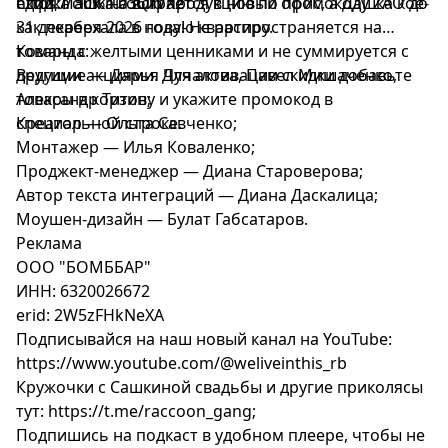
едой, Пашка собирается в новый офис, а Дашка кое-
https://clck.ru/3QfVX2
Скидка 30% на всю продукцию по промокоду ZAO до
как переехала в новую квартиру.
31 декабря 2026 года! Не распространяется на
товары с желтыми ценниками и не суммируется с
Команда:
другими акциями. Для активации скидки добавьте
Ведущие — Дарья Чучалова, Павел Мишаченко,
товары в корзину и укажите промокод в
Александр Титов;
специальной строке.
Креатор — Ольга Савченко;
Монтажер — Илья Коваленко;
Проджект-менеджер — Диана Староверова;
Автор текста интеграций — Диана Даскалица;
Моушен-дизайн — Булат Габсатаров.
Реклама
ООО "БОМББАР"
ИНН: 6320026672
erid: 2W5zFHkNeXA
Подписывайся на наш новый канал на YouTube:
https://www.youtube.com/@weliveinthis_rb
Кружочки с Сашкиной свадьбы и другие приколясы
тут: https://t.me/raccoon_gang;
Подпишись на подкаст в удобном плеере, чтобы не