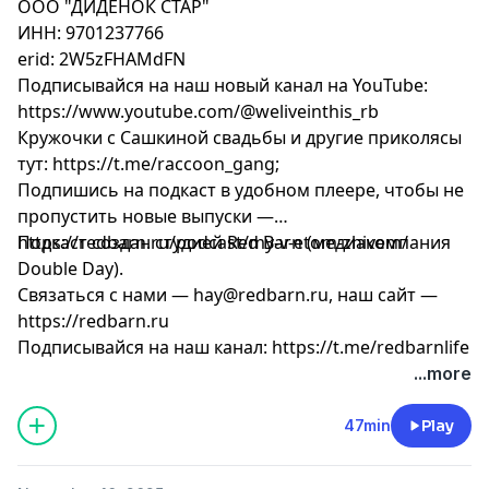
ООО "ДИДЕНОК СТАР"
ИНН: 9701237766
erid: 2W5zFHAMdFN
Подписывайся на наш новый канал на YouTube:
https://www.youtube.com/@weliveinthis_rb
Кружочки с Сашкиной свадьбы и другие приколясы
тут: https://t.me/raccoon_gang;
Подпишись на подкаст в удобном плеере, чтобы не
пропустить новые выпуски —
https://redbarn.ru/podcast/my-v-etom-zhivem/
Подкаст создан студией Red Barn (медиакомпания
Double Day).
Связаться с нами —
hay@redbarn.ru
, наш сайт —
https://redbarn.ru
Подписывайся на наш канал: https://t.me/redbarnlife
...more
47min
Play