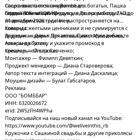
Сашка хвастается сэндвичем для богатых, Пашка
спортивного питания Bombbar:
героически чинил стиралку, а Дашка работает над
https://clck.ru/3QfVX2
Скидка 30% на всю продукцию по промокоду ZAO до
новогодним настроением.
31 декабря 2026 года! Не распространяется на
товары с желтыми ценниками и не суммируется с
Команда:
другими акциями. Для активации скидки добавьте
Ведущие — Дарья Чучалова, Павел Мишаченко,
товары в корзину и укажите промокод в
Александр Титов;
специальной строке.
Креатор — Ольга Савченко;
Монтажер — Филипп Девяткин;
Проджект-менеджер — Диана Староверова;
Автор текста интеграций — Диана Даскалица;
Моушен-дизайн — Булат Габсатаров.
Реклама
ООО "БОМББАР"
ИНН: 6320026672
erid: 2W5zFH4WPha
Подписывайся на наш новый канал на YouTube:
https://www.youtube.com/@weliveinthis_rb
Кружочки с Сашкиной свадьбы и другие приколясы