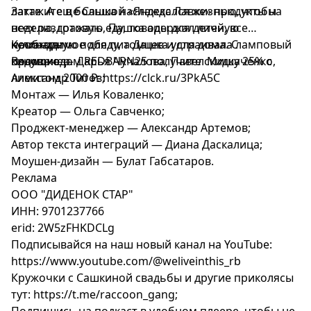
латте. А еще Сашка наслаждался жизнью, чтобы
Закажите в большой «Яндекс Лавке» продукты на
всех раздражать, Пашка одержал личную
неделю, готовую еду, товары для детей, все
кулинарную победу, а Дашка устраивала ламповый
необходимое для питомцев и для дома. С
Команда:
киновечер.
промокодом REDBARN25 получите скидку 25% с
Ведущие — Дарья Чучалова, Павел Мишаченко,
лимитом 2000 ₽: https://clck.ru/3PkA5C
Александр Титов;
Монтаж — Илья Коваленко;
Креатор — Ольга Савченко;
Проджект-менеджер — Александр Артемов;
Автор текста интеграций — Диана Даскалица;
Моушен-дизайн — Булат Габсатаров.
Реклама
ООО "ДИДЕНОК СТАР"
ИНН: 9701237766
erid: 2W5zFHKDCLg
Подписывайся на наш новый канал на YouTube:
https://www.youtube.com/@weliveinthis_rb
Кружочки с Сашкиной свадьбы и другие приколясы
тут: https://t.me/raccoon_gang;
Подпишись на подкаст в удобном плеере, чтобы не