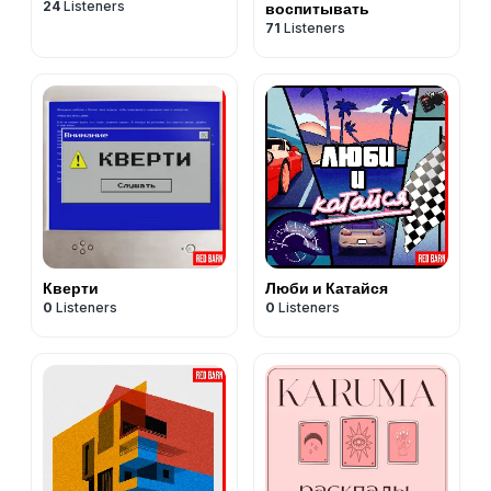
24
Listeners
воспитывать
71
Listeners
Кверти
Люби и Катайся
0
Listeners
0
Listeners