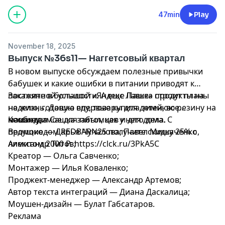
47min
Play
November 18, 2025
Выпуск №36s11— Наггетсовый квартал
В новом выпуске обсуждаем полезные привычки
бабушек и какие ошибки в питании приводят к
постоянной усталости. А еще Пашка строит планы
Закажите в большой «Яндекс Лавке» продукты на
на жизнь, Дашка впервые купила зимнюю резину на
неделю, готовую еду, товары для детей, все
машину, а Сашка забыл, как у него дела.
необходимое для питомцев и для дома. С
Команда:
промокодом REDBARN25 получите скидку 25% с
Ведущие — Дарья Чучалова, Павел Мишаченко,
лимитом 2000 ₽: https://clck.ru/3PkA5C
Александр Титов;
Креатор — Ольга Савченко;
Монтажер — Илья Коваленко;
Проджект-менеджер — Александр Артемов;
Автор текста интеграций — Диана Даскалица;
Моушен-дизайн — Булат Габсатаров.
Реклама