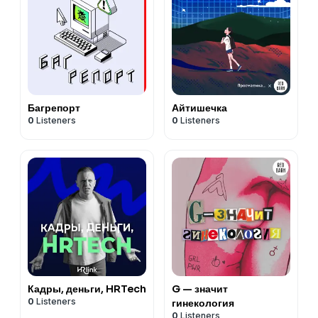
Багрепорт
Айтишечка
0
Listeners
0
Listeners
Кадры, деньги, HRTech
G — значит
0
Listeners
гинекология
0
Listeners