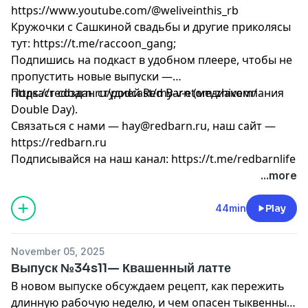
https://www.youtube.com/@weliveinthis_rb
Кружочки с Сашкиной свадьбы и другие приколясы
тут: https://t.me/raccoon_gang;
Подпишись на подкаст в удобном плеере, чтобы не
пропустить новые выпуски —
https://redbarn.ru/podcast/my-v-etom-zhivem/
Подкаст создан студией Red Barn (медиакомпания
Double Day).
Связаться с нами —
hay@redbarn.ru
, наш сайт —
https://redbarn.ru
Подписывайся на наш канал: https://t.me/redbarnlife
...more
44min
Play
November 05, 2025
Выпуск №34s11— Квашенный латте
В новом выпуске обсуждаем рецепт, как пережить
длинную рабочую неделю, и чем опасен тыквенный