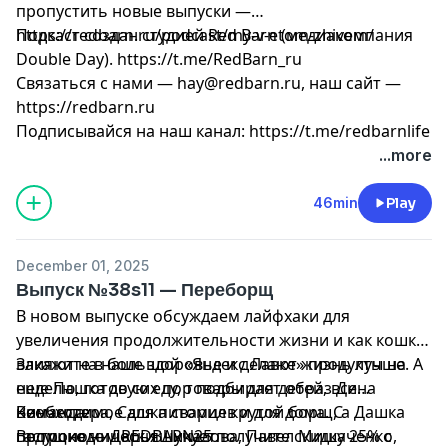
пропустить новые выпуски —
https://redbarn.ru/podcast/my-v-etom-zhivem/
Подкаст создан студией Red Barn (медиакомпания
Double Day). https://t.me/RedBarn_ru
Связаться с нами —
hay@redbarn.ru
, наш сайт —
https://redbarn.ru
Подписывайся на наш канал: https://t.me/redbarnlife
...more
46min
Play
December 01, 2025
Выпуск №38s11 — Переборщ
В новом выпуске обсуждаем лайфхаки для
увеличения продолжительности жизни и как кошки
влияют на наше здоровье и делают жизнь лучше. А
Закажите в большой «Яндекс Лавке» продукты на
еще Пашка до сих пор подбирает образ Дина
неделю, готовую еду, товары для детей, все
Винчестера, Сашка сварил крутой борщ, а Дашка
необходимое для питомцев и для дома. С
Команда:
гастрономически шикует.
промокодом REDBARN25 получите скидку 25% с
Ведущие — Дарья Чучалова, Павел Мишаченко,