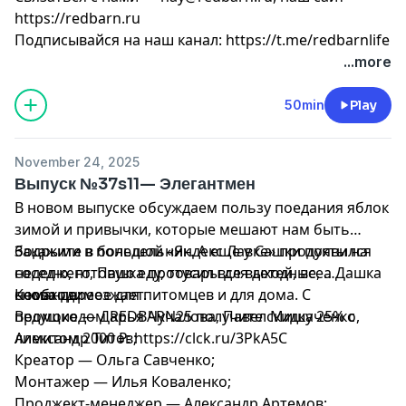
https://redbarn.ru
Подписывайся на наш канал: https://t.me/redbarnlife
...more
50min
Play
November 24, 2025
Выпуск №37s11— Элегантмен
В новом выпуске обсуждаем пользу поедания яблок
зимой и привычки, которые мешают нам быть
бодрыми в понедельник. А еще у Сашки появился
Закажите в большой «Яндекс Лавке» продукты на
сосед-кент, Пашка протусил все выходные, а Дашка
неделю, готовую еду, товары для детей, все
снова переезжает.
необходимое для питомцев и для дома. С
Команда:
промокодом REDBARN25 получите скидку 25% с
Ведущие — Дарья Чучалова, Павел Мишаченко,
лимитом 2000 ₽: https://clck.ru/3PkA5C
Александр Титов;
Креатор — Ольга Савченко;
Монтажер — Илья Коваленко;
Проджект-менеджер — Александр Артемов;