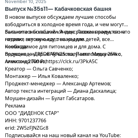
November 10, 2025
Выпуск №35s11— Кабачковская башня
В новом выпуске обсуждаем лучшие способы
взбодриться в холодное время года, и чем могут
быть опасны кабачки. А еще рассказываем, кто что
Закажите в большой «Яндекс Лавке» продукты на
готовил вкусненького на неделе.
неделю, готовую еду, товары для детей, все
необходимое для питомцев и для дома. С
Команда:
промокодом REDBARN25 получите скидку 25% с
Ведущие — Дарья Чучалова, Павел Мишаченко,
лимитом 2000 ₽: https://clck.ru/3PkA5C
Александр Титов;
Креатор — Ольга Савченко;
Монтажер — Илья Коваленко;
Проджект-менеджер — Александр Артемов;
Автор текста интеграций — Диана Даскалица;
Моушен-дизайн — Булат Габсатаров.
Реклама
ООО "ДИДЕНОК СТАР"
ИНН: 9701237766
erid: 2W5zFJNZGc8
Подписывайся на наш новый канал на YouTube: