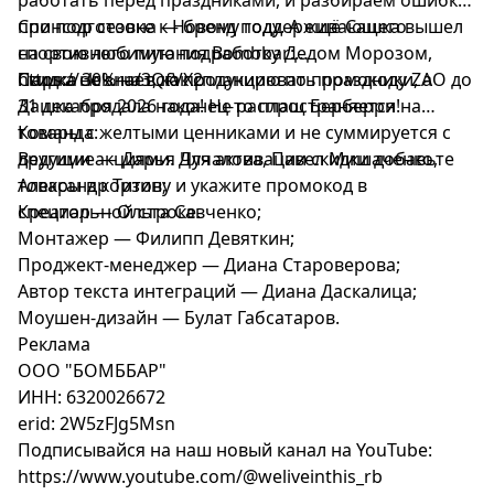
при подготовке к Новому году. А ещё Сашка вышел
Спонсор сезона — бренд поддерживающего
на свою любимую подработку Дедом Морозом,
спортивного питания Bombbar:
Пашка не знает, как спланировать праздники, а
https://clck.ru/3QfVX2
Скидка 30% на всю продукцию по промокоду ZAO до
Дашка продала наконец-то плащ Берберри!
31 декабря 2026 года! Не распространяется на
товары с желтыми ценниками и не суммируется с
Команда:
другими акциями. Для активации скидки добавьте
Ведущие — Дарья Чучалова, Павел Мишаченко,
товары в корзину и укажите промокод в
Александр Титов;
специальной строке.
Креатор — Ольга Савченко;
Монтажер — Филипп Девяткин;
Проджект-менеджер — Диана Староверова;
Автор текста интеграций — Диана Даскалица;
Моушен-дизайн — Булат Габсатаров.
Реклама
ООО "БОМББАР"
ИНН: 6320026672
erid: 2W5zFJg5Msn
Подписывайся на наш новый канал на YouTube:
https://www.youtube.com/@weliveinthis_rb