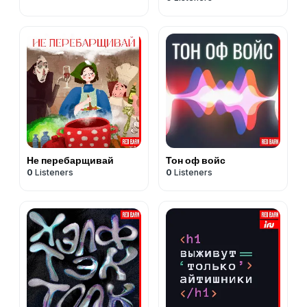
Не перебарщивай
Тон оф войс
0
Listeners
0
Listeners