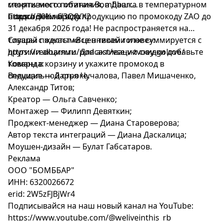
менять место обитания, а Дашка в температурном
спортивного питания Bombbar:
новогоднем бреду.
https://clck.ru/3QfVX2
Скидка 30% на всю продукцию по промокоду ZAO до
31 декабря 2026 года! Не распространяется на
товары с желтыми ценниками и не суммируется с
Слушай подкаст «Все в твоей голове»:
другими акциями. Для активации скидки добавьте
https://redbarn.ru/podcast/vse-v-tvoey-golove/
товары в корзину и укажите промокод в
Команда:
специальной строке.
Ведущие — Дарья Чучалова, Павел Мишаченко,
Александр Титов;
Креатор — Ольга Савченко;
Монтажер — Филипп Девяткин;
Проджект-менеджер — Диана Староверова;
Автор текста интеграций — Диана Даскалица;
Моушен-дизайн — Булат Габсатаров.
Реклама
ООО "БОМББАР"
ИНН: 6320026672
erid: 2W5zFJBjWr4
Подписывайся на наш новый канал на YouTube:
https://www.youtube.com/@weliveinthis_rb