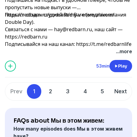
пропустить новые выпуски —
https://redbarn.ru/podcast/my-v-etom-zhivem/
Подкаст создан студией Red Barn (медиакомпания
Double Day).
Связаться с нами —
hay@redbarn.ru
, наш сайт —
https://redbarn.ru
Подписывайся на наш канал: https://t.me/redbarnlife
...more
53min
Play
Prev
1
2
3
4
5
Next
FAQs about Мы в этом живем:
How many episodes does Мы в этом живем
have?