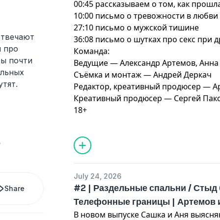
00:45 рассказываем о том, как прошл
10:00 письмо о тревожности в любви
27:10 письмо о мужской тишине
отвечают
36:08 письмо о шутках про секс при 
 про
Команда:
ты почти
Ведущие — Александр Артемов, Анна
альных
Съёмка и монтаж — Андрей Деркач
утят.
Редак
Креативный продюсер — Сергей Пак
18+
e
July 24, 2026
#2 | Раздельные спальни / Стыд 
Share
Телефонные границы | Артемов 
В новом выпуске Сашка и Аня выясня