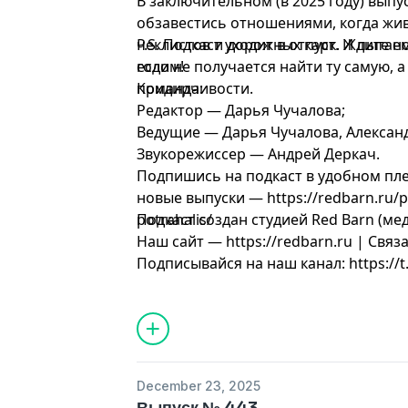
В заключительном (в 2025 году) выпу
обзавестись отношениями, когда жи
чеклистов и дорожных карт. И пытаем
P.S. Подкаст уходит в отпуск. Ждите 
если не получается найти ту самую, а
годом!
придирчивости.
Команда:
Редактор — Дарья Чучалова;
Ведущие — Дарья Чучалова, Александ
Звукорежиссер — Андрей Деркач.
Подпишись на подкаст в удобном пле
новые выпуски — https://redbarn.ru/p
potrahalis/
Подкаст создан студией Red Barn (ме
Наш сайт — https://redbarn.ru | Свя
Подписывайся на наш канал: https://t
December 23, 2025