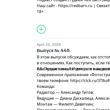
Наш сайт - https://redbarn.ru | Связат
18+
April 20, 2026
Выпуск № 445
В этом выпуске обсуждаем, как отст
в отношениях. Как поступить, если т
вам лучше взять? И для чего нам во
P.S. Подкаст вышел теперь и в видео
Современное приложение «Фотостран
твоём телефоне: https://clck.ru/3T8u4
Команда:
Редактор — Александр Титов;
Ведущие — Диана Даскалица, Алексан
Монтаж — Филипп Девяткин;