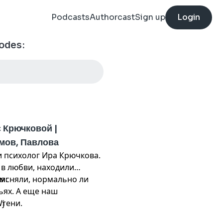
Podcasts
Authorcast
Sign up
Login
odes:
Крючковой |
мов, Павлова
ни психолог Ира Крючкова.
 в любви, находили
ыясняли, нормально ли
м:
ьях. А еще наш
 тени.
Wj