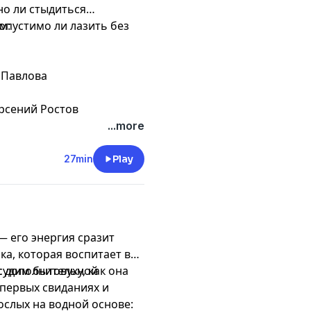
но ли стыдиться
опустимо ли лазить без
м:
 Павлова
рсений Ростов
...more
27min
Play
 его энергия сразит
ка, которая воспитает в
судим бытовуху, как она
 с дополнительной
 первых свиданиях и
ослых на водной основе: