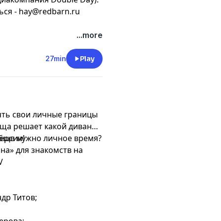
ься -
hay@redbarn.ru
...more
27min
Play
оять свои личные границы
ёща решает какой диван
обще нужно личное время?
версии!
а» для знакомств на
V
др Титов;