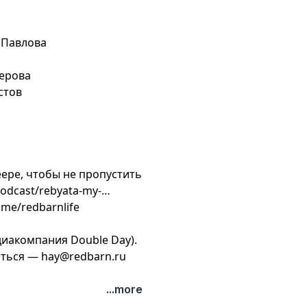
 Павлова
ерова
стов
ере, чтобы не пропустить
odcast/rebyata-my-
.me/redbarnlife
диакомпания Double Day).
заться —
hay@redbarn.ru
...more