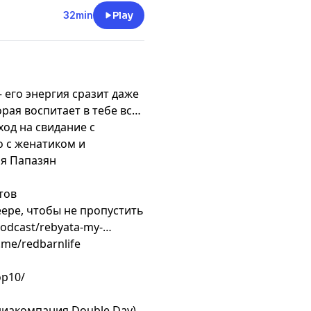
32min
Play
его энергия сразит даже
орая воспитает в тебе всё
ход на свидание с
о с женатиком и
ия Папазян
тов
ере, чтобы не пропустить
odcast/rebyata-my-
.me/redbarnlife
op10/
диакомпания Double Day).