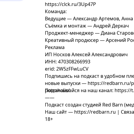
https://clck.ru/3Up47P
Команда:
Ведущие — Александр Артемов, Анна
Съёмка и монтаж — Андрей Деркач
Проджект-менеджер — Диана Старов
Креативный продюсер — Арсений Ро
Реклама
ИП Носков Алексей Александрович
ИНН: 470308266993
erid: 2W5zFFwLuCV
Подпишись на подкаст в удобном пле
новые выпуски — https://redbarn.ru/p
potrahalis/
Подписывайся на наш канал: https://t
——
Подкаст создан студией Red Barn (ме
Наш сайт — https://redbarn.ru | Свя
18+