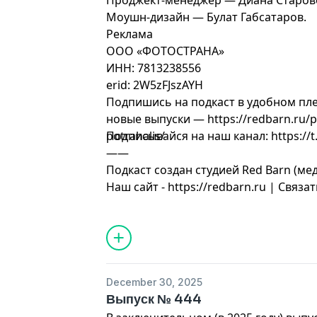
Проджект-менеджер — Диана Старов
Моушн-дизайн — Булат Габсатаров.
Реклама
ООО «ФОТОСТРАНА»
ИНН: 7813238556
erid: 2W5zFJszAYH
Подпишись на подкаст в удобном пле
новые выпуски — https://redbarn.ru/p
potrahalis/
Подписывайся на наш канал: https://t
——
Подкаст создан студией Red Barn (ме
Наш сайт - https://redbarn.ru | Связат
December 30, 2025
Выпуск № 444