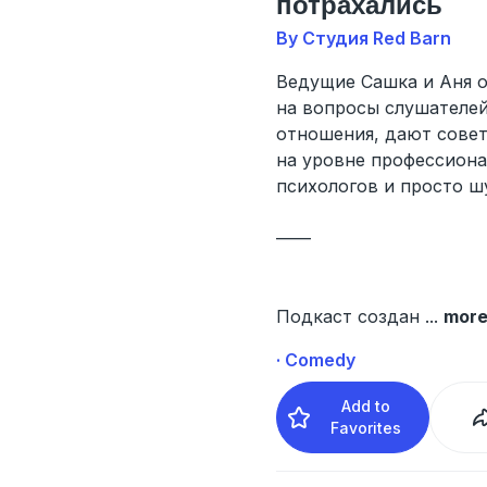
потрахались
By Студия Red Barn
Ведущие Сашка и Аня 
на вопросы слушателей
отношения, дают сове
на уровне профессион
психологов и просто ш
——
Подкаст создан
...
mor
· Comedy
Add to
Favorites