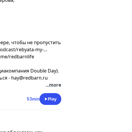
ерова;
ере, чтобы не пропустить
odcast/rebyata-my-
.me/redbarnlife
диакомпания Double Day).
ься -
hay@redbarn.ru
...more
53min
Play