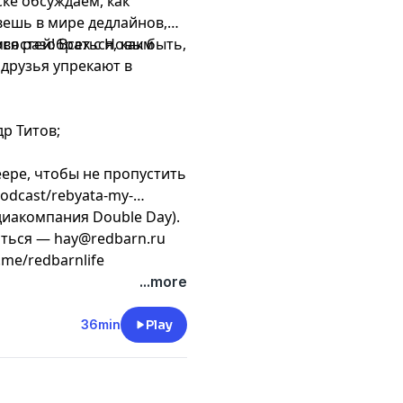
ске обсуждаем, как
вешь в мире дедлайнов,
ся разобраться, как быть,
новостей! Всех с Новым
 друзья упрекают в
р Титов;
ере, чтобы не пропустить
odcast/rebyata-my-
диакомпания Double Day).
заться —
hay@redbarn.ru
.me/redbarnlife
...more
36min
Play