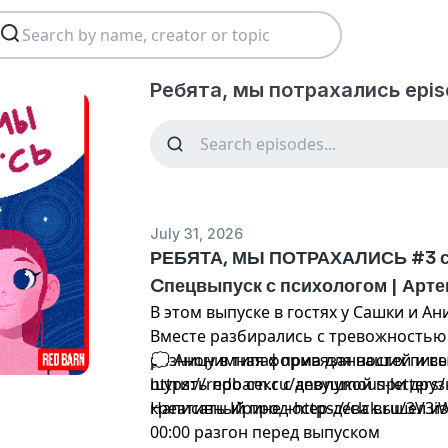
Ребята, мы потрахались epis
July 31, 2026
РЕБЯТА, МЫ ПОТРАХАЛИСЬ #3 с 
Cпецвыпуск с психологом | Арте
В этом выпуске в гостях у Сашки и А
Вместе разбирались с тревожностью
разницу в типах привязанностей и в
💭 Анонимная форма для ваших писе
шутить про секс с девушкой при друз
https://redbarn.ru/anonymous-letters/
креативный продюсер-дева вышел из
Написать Ирине - https://clck.ru/3V3i
00:00 разгон перед выпуском