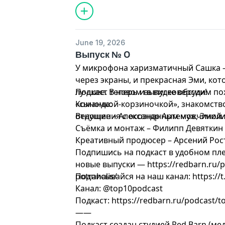
June 19, 2026
Выпуск № 0
У микрофона харизматичный Сашка – 
через экраны, и прекрасная Эми, кот
лучшее. В новом выпуске обсудим по
Подкаст теперь и в видеоверсии!
«сыночкой-корзиночкой», знакомств
Команда:
отношения с осознанным мужчиной.
Ведущие – Александр Артемов, Эмил
Съёмка и монтаж – Филипп Девяткин
Креативный продюсер – Арсений Рос
Подпишись на подкаст в удобном пле
новые выпуски — https://redbarn.ru/p
potrahalis/
Подписывайся на наш канал: https://t
Канал: @top10podcast
Подкаст: https://redbarn.ru/podcast/t
——
Подкаст создан студией Red Barn (ме