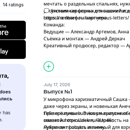
мечтать о раздельных спальнях, нуж
14 ratings
отсутствия серьезных отношений и д
💭 Анонимная форма для ваших писе
спроса в телефон партнера.
https://redbarn.ru/anonymous-letters/
Команда:
Ведущие — Александр Артемов, Анна
Съёмка и монтаж — Андрей Деркач
Креативный продюсер, редактор — А
та,
:
July 17, 2026
Выпуск №1
does
ались
У микрофона харизматичный Сашка —
даже через экраны, и новенькая Анеч
y has
тебе всё лучшее. В новом выпуске об
Презервативы Lubvius ультратонкие
e.
влияет на отношения, неловкость на
смазкой: https://clck.ru/3Up46n
нужно ли прощать измену.
Лубрикант Lubvius интимный для взр