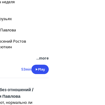
а неделя
друзьях
 Павлова
тор, креативный продюсер — Арсений Ростов
сюткин
...more
53min
Play
без отношений /
и Павлова
ют, нормально ли