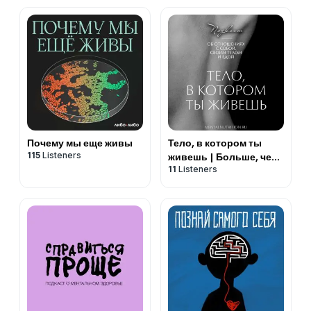
Почему мы еще живы
Тело, в котором ты
115
Listeners
живешь | Больше, чем
11
Listeners
психология