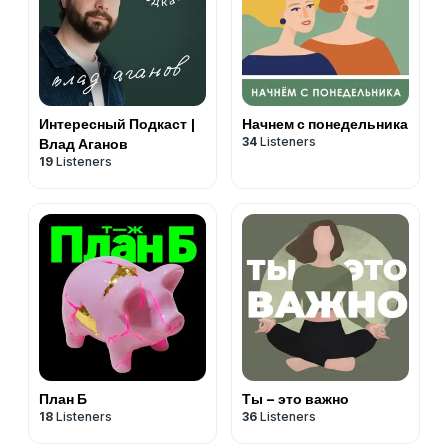
Интересный Подкаст |
Начнем с понедельника
34
Listeners
Влад Аганов
19
Listeners
План Б
Ты – это важно
18
Listeners
36
Listeners