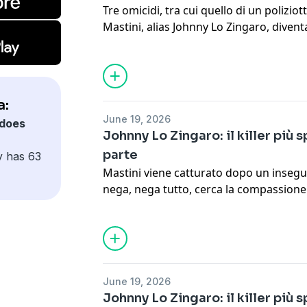
Tre omicidi, tra cui quello di un polizio
Mastini, alias Johnny Lo Zingaro, divent
Italia. E fugge. Evade e fugge continua
clamorosa è del 1987 quando, dopo aver 
in Belgio, Paolo Buratti, e l’agente di po
inseguito da centinaia di poliziotti e car
a:
See
omnystudio.com/listener
for priva
June 19, 2026
does
Johnny Lo Zingaro: il killer più
parte
y has 63
Mastini viene catturato dopo un insegu
nega, nega tutto, cerca la compassione 
giustificazioni per qualsiasi suo gesto.
Lo Zingaro? Un criminale spietato o un
all’ergastolo, però, le fughe non finisco
See
omnystudio.com/listener
for priva
June 19, 2026
Johnny Lo Zingaro: il killer più 