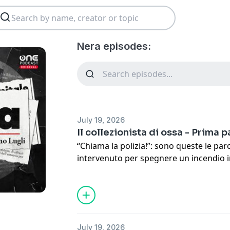
Nera episodes:
July 19, 2026
Il collezionista di ossa - Prima p
“Chiama la polizia!”: sono queste le paro
intervenuto per spegnere un incendio 
Magliana, a Roma, rivolge a un collega vic
2007 e in terra il pompiere ha appena v
perfettamente composto, c’è uno schel
lì intorno riconducono a un pensionato
quattro anni prima. Ma le analisi del D
July 19, 2026