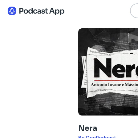
Nera
By OnePodcast