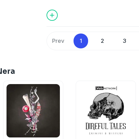
Roma, nel quartiere San Lorenzo, insie
Daniela Stuto e Mirela Nistor. Il 18 feb
accusare dei forti dolori che col passar
lancinanti. Il 22 febbraio Daniela prepa
formaggino, poi esce per fare la spesa.
gravissima e viene portata all’ospedal
Prev
1
2
3
Passano diversi mesi e il referto medico
morta per avvelenamento da cianuro.
See
omnystudio.com/listener
for priva
Nera