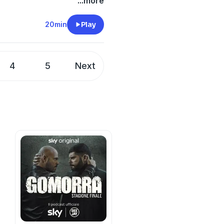
me a due coinquiline,
...more
braio 2000 comincia ad
 dei giorni diventano
20min
Play
ra all’amica una pastina col
 Al suo rientro Francesca è
e San Giovanni, dove muore.
4
5
Next
 indica che la ragazza è
cy information.