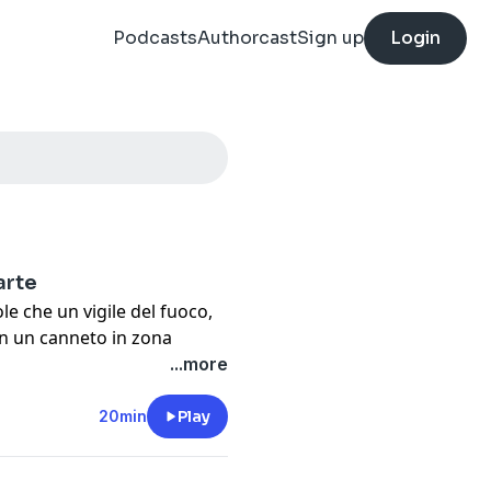
Podcasts
Authorcast
Sign up
Login
arte
le che un vigile del fuoco,
in un canneto in zona
ino a lui. È il 26 luglio
...more
isto qualcosa:
etro umano. Alcuni oggetti
20min
Play
, Libero Ricci, scomparso
na rivelano qualcosa di