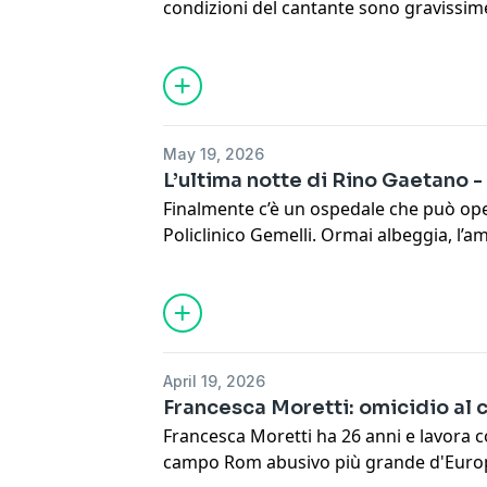
condizioni del cantante sono gravissime
ambulanza al Policlinico Umberto I ma l
ospedale non c’è il “reparto craniolesi”
essere operato. Inizia un tragico valzer 
ospedale.
See
omnystudio.com/listener
for priva
May 19, 2026
L’ultima notte di Rino Gaetano -
Finalmente c’è un ospedale che può oper
Policlinico Gemelli. Ormai albeggia, l’
Quando arriva, però, è già troppo tardi
la madre del cantante. Sul rifiuto dei var
paziente verranno aperte inchieste e a
parlamentari. Oggi Rino Gaetano è uno 
della storia della musica italiana.
April 19, 2026
See
omnystudio.com/listener
for priva
Francesca Moretti: omicidio al 
Francesca Moretti ha 26 anni e lavora 
campo Rom abusivo più grande d'Europa,