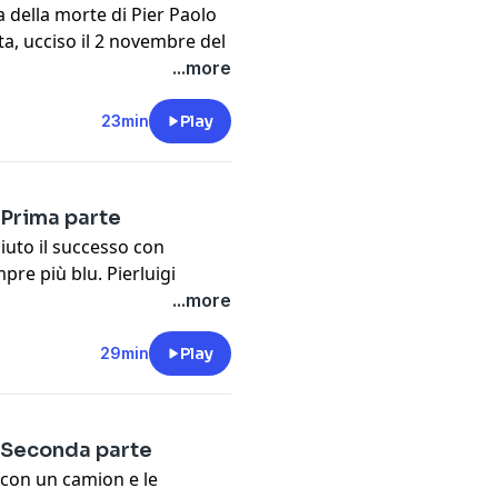
a della morte di Pier Paolo
eta, ucciso il 2 novembre del
ti alcuni oggetti
...more
ospetti più concreti su
, che infiltrandosi nella
23min
Play
mportantissime. Siamo
nei dintorni di Roma, e ci
 Prima parte
cy information.
uto il successo con
pre più blu. Pierluigi
 racconta i suoi esordi, la
...more
 1° giugno, quando Rino esce
qualche ora dopo, il
29min
Play
entana. Dalla parte
ta non è una storia di
a notte piena di ombre,
- Seconda parte
i dalla morte dell'artista.
 con un camion e le
cy information.