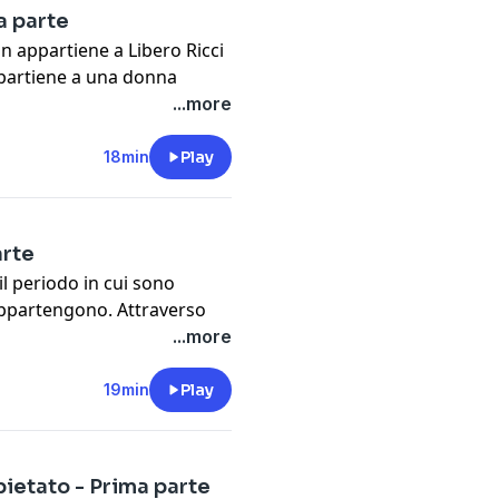
a parte
cy information.
n appartiene a Libero Ricci
ppartiene a una donna
ltre persone. Un solo
...more
ono quelle ossa e come sono
18min
Play
cy information.
arte
il periodo in cui sono
appartengono. Attraverso
sce addirittura a dare un
...more
 ricondurla a un nome sono
trarsi su di lui, il
19min
Play
serial killer esperto di
cy information.
spietato - Prima parte