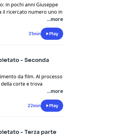
tto: in pochi anni Giuseppe
a il ricercato numero uno in
mente. La sua fuga più
...more
ucciso il console italiano
lizia, Michele Giraldi, viene
31min
Play
abinieri.
cy information.
 spietato - Seconda
imento da film. Al processo
della corte e trova
 Ma chi è, veramente, Johnny
...more
 reietto? Dopo la condanna
no.
22min
Play
cy information.
spietato - Terza parte