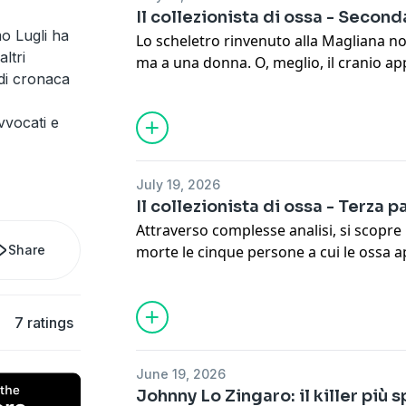
totalmente inatteso.
Il collezionista di ossa - Second
See
omnystudio.com/listener
for priva
o Lugli ha
Lo scheletro rinvenuto alla Magliana no
ltri
ma a una donna. O, meglio, il cranio a
i di cronaca
mentre le altre ossa appartengono ad a
scheletro, cinque proprietari. Di chi s
avvocati e
finite lì?
See
omnystudio.com/listener
for priva
July 19, 2026
Il collezionista di ossa - Terza p
Attraverso complesse analisi, si scopre 
Share
morte le cinque persone a cui le ossa 
una ricostruzione computerizzata si rie
volto a una di loro. Ma le ricerche per
infruttuose. Forse, allora, occorre concen
7 ratings
collezionista di ossa. Chi è davvero? Un 
anatomia? E perché ha fatto questo?
June 19, 2026
See
omnystudio.com/listener
for priva
Johnny Lo Zingaro: il killer più 