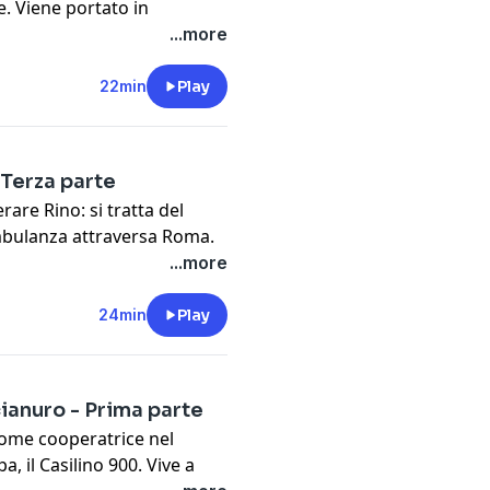
. Viene portato in
ì qualcosa si inceppa: in
...more
, quello in cui dovrebbe
alla ricerca di un posto in
22min
Play
cy information.
 Terza parte
are Rino: si tratta del
ambulanza attraversa Roma.
. Sarà Germini a informare
...more
i ospedali di accettare il
rriveranno interrogazioni
24min
Play
dei cantanti più amati
cy information.
cianuro - Prima parte
come cooperatrice nel
 il Casilino 900. Vive a