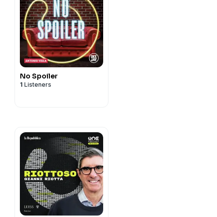
No Spoiler
1
Listeners