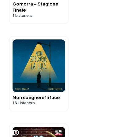
Gomorra – Stagione
Finale
1
Listeners
Non spegnere la luce
16
Listeners