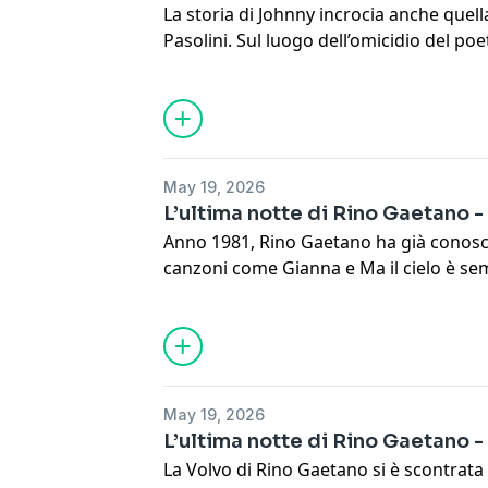
La storia di Johnny incrocia anche quell
Pasolini. Sul luogo dell’omicidio del po
1975 all'Idroscalo di Ostia, furono trova
riconducibili a Mastini. Ma a gettare i s
Johnny fu un carabiniere, Renzo Sansone
malavita romana ottenne rivelazioni i
andati a trovare Sansone nella sua casa 
May 19, 2026
siamo fatti raccontare tutto.
L’ultima notte di Rino Gaetano -
See
omnystudio.com/listener
for priva
Anno 1981, Rino Gaetano ha già conosci
canzoni come Gianna e Ma il cielo è sem
Germini, promoter e amico del cantante,
nascita delle canzoni e quella sera del
di casa girando vari locali romani. Poi, 
cantautore percorre in auto la via Nom
opposta sopraggiunge un camion. Ques
May 19, 2026
cronaca nera ma la ricostruzione di un
L’ultima notte di Rino Gaetano 
misteri e domande, a quarantacinque ann
La Volvo di Rino Gaetano si è scontrata
See
omnystudio.com/listener
for priva