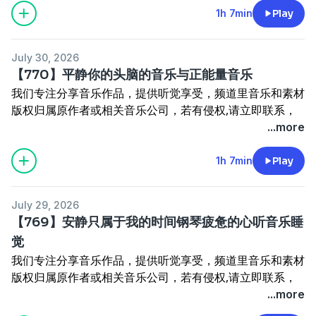
动力；收集整理剪辑是一项繁琐的工作，希望理解和尊重；
1h 7min
Play
鼓励留言分享心得和感受，打造积极健康的交流环境，不断
更新，带来更多新鲜优质的作品；如需获取本频道全部音乐
July 30, 2026
资源可私信我，我会集中回复
【770】平静你的头脑的音乐与正能量音乐
本频道所有音乐下载地址：
我们专注分享音乐作品，提供听觉享受，频道里音乐和素材
https://pan.quark.cn/s/370230e022c6
版权归属原作者或相关音乐公司，若有侵权,请立即联系，
将迅速采取删除措施；我们呼吁鼓励大家支持正版音乐，共
...more
同维护创作的合法权益，非常感谢支持,您的支持是前进的
动力；收集整理剪辑是一项繁琐的工作，希望理解和尊重；
1h 7min
Play
鼓励留言分享心得和感受，打造积极健康的交流环境，不断
更新，带来更多新鲜优质的作品；如需获取本频道全部音乐
July 29, 2026
资源可私信我，我会集中回复
【769】安静只属于我的时间钢琴疲惫的心听音乐睡
本频道所有音乐下载地址：
觉
https://pan.quark.cn/s/370230e022c6
我们专注分享音乐作品，提供听觉享受，频道里音乐和素材
版权归属原作者或相关音乐公司，若有侵权,请立即联系，
将迅速采取删除措施；我们呼吁鼓励大家支持正版音乐，共
...more
同维护创作的合法权益，非常感谢支持,您的支持是前进的