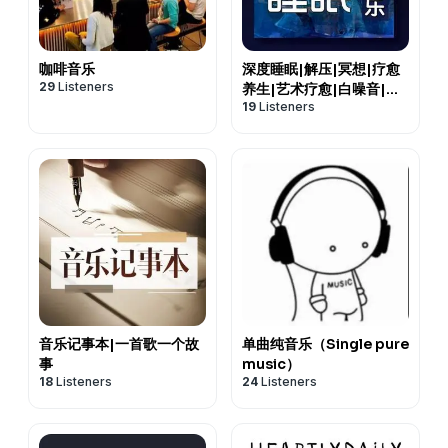
咖啡音乐
深度睡眠|解压|冥想|疗愈
29
Listeners
养生|艺术疗愈|白噪音|助
19
Listeners
眠音乐|轻音乐|苏阳阳频道
音乐记事本|一首歌一个故
单曲纯音乐（Single pure
事
music）
18
Listeners
24
Listeners