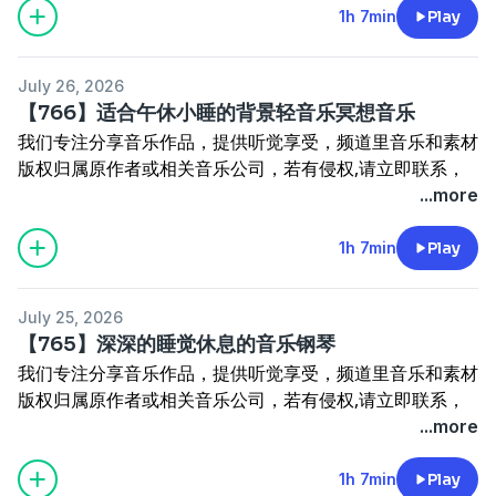
动力；收集整理剪辑是一项繁琐的工作，希望理解和尊重；
1h 7min
Play
鼓励留言分享心得和感受，打造积极健康的交流环境，不断
更新，带来更多新鲜优质的作品；如需获取本频道全部音乐
July 26, 2026
资源可私信我，我会集中回复
【766】适合午休小睡的背景轻音乐冥想音乐
本频道所有音乐下载地址：
我们专注分享音乐作品，提供听觉享受，频道里音乐和素材
https://pan.quark.cn/s/370230e022c6
版权归属原作者或相关音乐公司，若有侵权,请立即联系，
将迅速采取删除措施；我们呼吁鼓励大家支持正版音乐，共
...more
同维护创作的合法权益，非常感谢支持,您的支持是前进的
动力；收集整理剪辑是一项繁琐的工作，希望理解和尊重；
1h 7min
Play
鼓励留言分享心得和感受，打造积极健康的交流环境，不断
更新，带来更多新鲜优质的作品；如需获取本频道全部音乐
July 25, 2026
资源可私信我，我会集中回复
【765】深深的睡觉休息的音乐钢琴
本频道所有音乐下载地址：
我们专注分享音乐作品，提供听觉享受，频道里音乐和素材
https://pan.quark.cn/s/370230e022c6
版权归属原作者或相关音乐公司，若有侵权,请立即联系，
将迅速采取删除措施；我们呼吁鼓励大家支持正版音乐，共
...more
同维护创作的合法权益，非常感谢支持,您的支持是前进的
动力；收集整理剪辑是一项繁琐的工作，希望理解和尊重；
1h 7min
Play