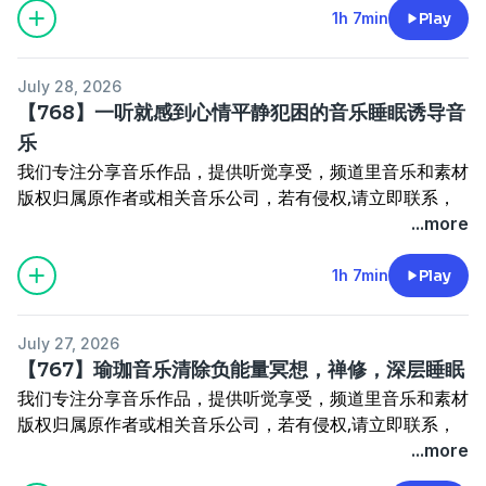
动力；收集整理剪辑是一项繁琐的工作，希望理解和尊重；
1h 7min
Play
鼓励留言分享心得和感受，打造积极健康的交流环境，不断
更新，带来更多新鲜优质的作品；如需获取本频道全部音乐
July 28, 2026
资源可私信我，我会集中回复
【768】一听就感到心情平静犯困的音乐睡眠诱导音
本频道所有音乐下载地址：
乐
https://pan.quark.cn/s/370230e022c6
我们专注分享音乐作品，提供听觉享受，频道里音乐和素材
版权归属原作者或相关音乐公司，若有侵权,请立即联系，
将迅速采取删除措施；我们呼吁鼓励大家支持正版音乐，共
...more
同维护创作的合法权益，非常感谢支持,您的支持是前进的
动力；收集整理剪辑是一项繁琐的工作，希望理解和尊重；
1h 7min
Play
鼓励留言分享心得和感受，打造积极健康的交流环境，不断
更新，带来更多新鲜优质的作品；如需获取本频道全部音乐
July 27, 2026
资源可私信我，我会集中回复
【767】瑜珈音乐清除负能量冥想，禅修，深层睡眠
本频道所有音乐下载地址：
我们专注分享音乐作品，提供听觉享受，频道里音乐和素材
https://pan.quark.cn/s/370230e022c6
版权归属原作者或相关音乐公司，若有侵权,请立即联系，
将迅速采取删除措施；我们呼吁鼓励大家支持正版音乐，共
...more
同维护创作的合法权益，非常感谢支持,您的支持是前进的