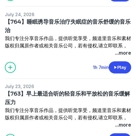
鼓励留言分享心得和感受，打造积极健康的交流环境，不断
更新，带来更多新鲜优质的作品；如需获取本频道全部音乐
July 24, 2026
资源可私信我，我会集中回复
【764】睡眠诱导音乐治疗失眠症的音乐舒缓的音乐
本频道所有音乐下载地址：
治
https://pan.quark.cn/s/370230e022c6
我们专注分享音乐作品，提供听觉享受，频道里音乐和素材
版权归属原作者或相关音乐公司，若有侵权,请立即联系，
将迅速采取删除措施；我们呼吁鼓励大家支持正版音乐，共
...more
同维护创作的合法权益，非常感谢支持,您的支持是前进的
动力；收集整理剪辑是一项繁琐的工作，希望理解和尊重；
1h 7min
Play
鼓励留言分享心得和感受，打造积极健康的交流环境，不断
更新，带来更多新鲜优质的作品；如需获取本频道全部音乐
July 23, 2026
资源可私信我，我会集中回复
【763】早上最适合听的轻音乐和平放松的音乐缓解
本频道所有音乐下载地址：
压力
https://pan.quark.cn/s/370230e022c6
我们专注分享音乐作品，提供听觉享受，频道里音乐和素材
版权归属原作者或相关音乐公司，若有侵权,请立即联系，
将迅速采取删除措施；我们呼吁鼓励大家支持正版音乐，共
...more
同维护创作的合法权益，非常感谢支持,您的支持是前进的