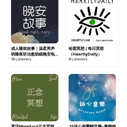
成人睡前故事｜温柔男声
哈梨冥想 | 每日冥想
哄睡夜听治愈助眠晚安电
（HeartlyDaily）
15
Listeners
9
Listeners
台
莫守MineSoul正念冥想
JS詠心舒壓輕音樂-寧靜時