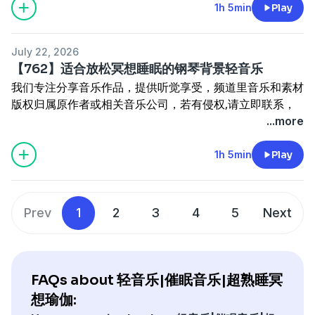
动力；收集整理剪辑是一项繁琐的工作，希望理解和尊重；
1h 5min
Play
鼓励留言分享心得和感受，打造积极健康的交流环境，不断
更新，带来更多新鲜优质的作品；如需获取本频道全部音乐
July 22, 2026
资源可私信我，我会集中回复
【762】适合放松冥想睡眠的钢琴背景轻音乐
本频道所有音乐下载地址：
我们专注分享音乐作品，提供听觉享受，频道里音乐和素材
https://pan.quark.cn/s/370230e022c6
版权归属原作者或相关音乐公司，若有侵权,请立即联系，
将迅速采取删除措施；我们呼吁鼓励大家支持正版音乐，共
...more
同维护创作的合法权益，非常感谢支持,您的支持是前进的
动力；收集整理剪辑是一项繁琐的工作，希望理解和尊重；
1h 5min
Play
鼓励留言分享心得和感受，打造积极健康的交流环境，不断
更新，带来更多新鲜优质的作品；如需获取本频道全部音乐
资源可私信我，我会集中回复
Prev
1
2
3
4
5
Next
本频道所有音乐下载地址：
https://pan.quark.cn/s/370230e022c6
FAQs about 轻音乐|催眠音乐|超熟睡冥
想瑜伽: