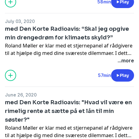
dilemmaer, der denne gang handler om opdragelse.
58min
Play
En bekymret lytter har blandt andet brug for hjælp til
at håndtere sin lidt for vilde søster.
July 03, 2020
med Den Korte Radioavis: “Skal jeg opgive
min drengedrøm for klimaets skyld?”
Roland Møller er klar med et stjernepanel af rådgivere
til at hjælpe dig med dine sværeste dilemmaer. I dette
afsnit tager panelet sig af moralske dilemmaer.
...more
57min
Play
June 26, 2020
med Den Korte Radioavis: "Hvad vil være en
rimelig rente at sætte på et lån til min
søster?"
Roland Møller er klar med et stjernepanel af rådgivere
til at hjælpe dig med dine sværeste dilemmaer. I dette