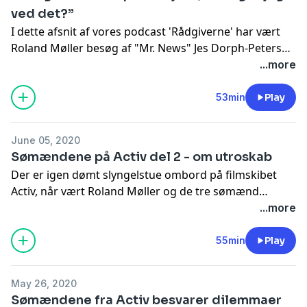
ved det?”
I dette afsnit af vores podcast 'Rådgiverne' har vært
Roland Møller besøg af "Mr. News" Jes Dorph-Petersen
og Kian Sadeghi og MJ fra Ghetto Fitness. Temaet for
...more
dagens dilemmaer er krop og hygiejne. Der er både en
stakkel der skal have hjælp til noget med håndvask, og
53min
Play
en anden der har brug for hjælp til at bremse en
løssluppen onanist på arbejdspladsen. Intet problem
June 05, 2020
er for småt eller stort til vores panel. Og så foregår det
Sømændene på Activ del 2 - om utroskab
hele i en limousine, fordi why not?
Der er igen dømt slyngelstue ombord på filmskibet
Activ, når vært Roland Møller og de tre sømænd
Simon, Jonas og Martin svarer på lytternes dilemmaer
...more
om utroskab. En lytter går og gemmer på gammel
hemmelighed fra en nytårsaften med vennerne, en
55min
Play
anden lytter har en ven med en destruktiv ægtefælle.
De har alle brug for rådgivernes hjælp, og heldigvis er
May 26, 2020
Roland og sømændene klar til at hjælpe en stakkel i
Sømændene fra Activ besvarer dilemmaer
nød.