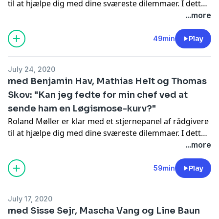
til at hjælpe dig med dine sværeste dilemmaer. I dette
afsnit handler det om klimaet.
...more
49min
Play
July 24, 2020
med Benjamin Hav, Mathias Helt og Thomas
Skov: "Kan jeg fedte for min chef ved at
sende ham en Løgismose-kurv?"
Roland Møller er klar med et stjernepanel af rådgivere
til at hjælpe dig med dine sværeste dilemmaer. I dette
afsnit handler det om arbejdspladsen.
...more
59min
Play
July 17, 2020
med Sisse Sejr, Mascha Vang og Line Baun