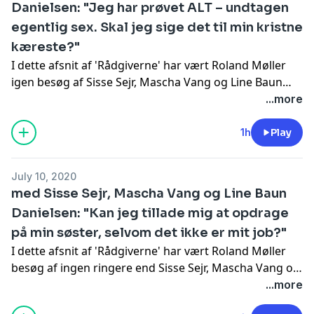
Danielsen: "Jeg har prøvet ALT – undtagen
egentlig sex. Skal jeg sige det til min kristne
kæreste?"
I dette afsnit af 'Rådgiverne' har vært Roland Møller
igen besøg af Sisse Sejr, Mascha Vang og Line Baun
Danielsen. I sidste afsnit handlede det om opdragelse,
...more
men i denne episode prøver rådgiverne at hjælpe
lytterne med dilemmaer om den første gang.
1h
Play
July 10, 2020
med Sisse Sejr, Mascha Vang og Line Baun
Danielsen: "Kan jeg tillade mig at opdrage
på min søster, selvom det ikke er mit job?"
I dette afsnit af 'Rådgiverne' har vært Roland Møller
besøg af ingen ringere end Sisse Sejr, Mascha Vang og
Line Baun Danielsen. Rådgiverne er taget til Zoologisk
...more
Haves Bistro Panpan, hvor de tager sig af lytternes