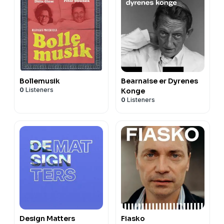
Bollemusik
Bearnaise er Dyrenes
0
Listeners
Konge
0
Listeners
Design Matters
Fiasko