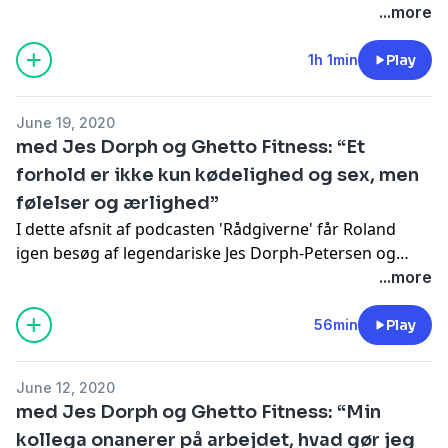
afsnit handler det om smålighed.
...more
1h 1min
Play
June 19, 2020
med Jes Dorph og Ghetto Fitness: “Et
forhold er ikke kun kødelighed og sex, men
følelser og ærlighed”
I dette afsnit af podcasten 'Rådgiverne' får Roland
igen besøg af legendariske Jes Dorph-Petersen og
Kian og MJ fra Ghetto Fitness. I sidste episode rådgav
...more
om hygiejne, men i dette afsnit kører vi den helt op på
den store klinge, når Rolands rådgivere skal hjælpe
56min
Play
lytterne med kærligheden. Om det er sex, utroskab
eller knas i forholdet så er panelet klar til at hjælpe de
June 12, 2020
stakler, der har skrevet ind for at få hjælp af Rolands
med Jes Dorph og Ghetto Fitness: “Min
kompetente panel.
kollega onanerer på arbejdet, hvad gør jeg