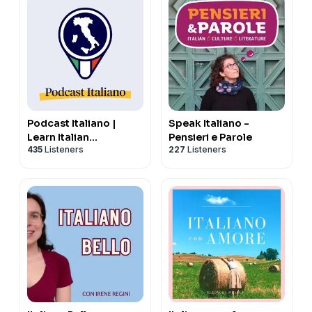
Podcast Italiano |
Speak Italiano -
Learn Italian
Pensieri e Parole
435
Listeners
227
Listeners
(Intermediate &
Advanced)