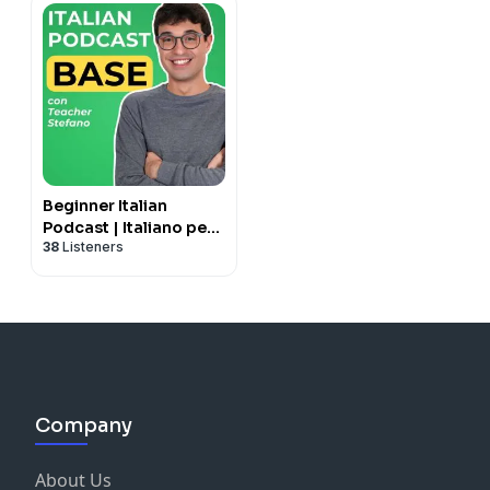
Beginner Italian
Podcast | Italiano per
38
Listeners
principianti con
Teacher Stefano
Company
About Us