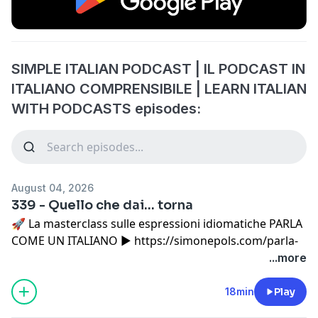
SIMPLE ITALIAN PODCAST | IL PODCAST IN
ITALIANO COMPRENSIBILE | LEARN ITALIAN
WITH PODCASTS episodes:
August 04, 2026
339 - Quello che dai… torna
🚀 La masterclass sulle espressioni idiomatiche PARLA
COME UN ITALIANO ▶
⁠https://simonepols.com/parla-
come-un-italiano-masterclass/
...more
In questo episodio del Simple Italian Podcast parliamo
18min
Play
dell'idea di Peter Kaufman della "mirrored