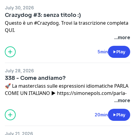
reciprocation" (specchio reciproco).
July 30, 2026
Buon ascolto!
Crazydog #3: senza titolo :)
Questo è un #Crazydog. Trovi la trascrizione completa
QUI⁠⁠
.
...more
5min
Play
July 28, 2026
338 - Come andiamo?
🚀 La masterclass sulle espressioni idiomatiche PARLA
COME UN ITALIANO ▶
⁠https://simonepols.com/parla-
come-un-italiano-masterclass/
...more
In questo episodio del Simple Italian Podcast vi
20min
Play
racconto a ruota libera cosa significa per me tornare a
una vita meno nomade, tra il bisogno di muovermi e
July 21, 2026