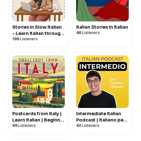
Stories in Slow Italian
Italian Stories In Italian
46
Listeners
- Learn Italian through
199
Listeners
stories
Postcards from Italy |
Intermediate Italian
Learn Italian | Beginner
Podcast | Italiano per
99
Listeners
43
Listeners
and Intermediate
intermedi con Teacher
Stefano