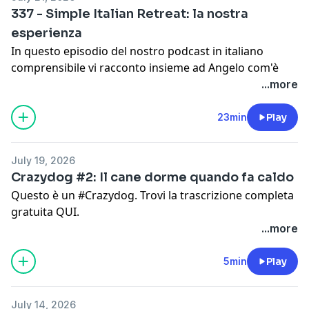
quello di restare. Riflessioni vere, più domande che
337 - Simple Italian Retreat: la nostra
risposte.
esperienza
Buon ascolto!
In questo episodio del nostro podcast in italiano
comprensibile vi racconto insieme ad Angelo com'è
andato il nostro primo Simple Italian Retreat a
...more
Palermo: cibo, cultura, tour ed emozioni condivise con
i partecipanti.
23min
Play
Buon ascolto!
▬▬▬▬▬▬▬▬▬▬▬▬▬▬▬▬▬▬▬▬▬▬▬▬▬▬▬
July 19, 2026
👉 Il nostro programma membership ▶
qui
Crazydog #2: Il cane dorme quando fa caldo
🎈 Se ti piace il podcast, puoi supportare il nostro
Questo è un #Crazydog. Trovi la trascrizione completa
progetto con una donazione ▶
qui
.
gratuita ⁠
QUI
⁠.
GRAZIE MILLE!
❤️
...more
▬▬▬▬▬▬▬▬▬▬▬▬▬▬▬▬▬▬▬▬▬▬▬▬▬▬▬
💌 Iscriviti alla newsletter ▶
5min
Play
https://simonepols.com/newsletter/
🧠 Prenota la tua sessione di coaching con Simone ▶
https://bit.ly/simonepolsbookme15
July 14, 2026