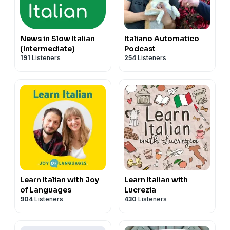
🎤 Il mio canale YouTube ▶
https://bit.ly/3noUXK0
News in Slow Italian
Italiano Automatico
(Intermediate)
Podcast
191
Listeners
254
Listeners
Learn Italian with Joy
Learn Italian with
of Languages
Lucrezia
904
Listeners
430
Listeners