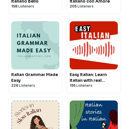
Italiano Bello
Italiano con Amore
158
Listeners
205
Listeners
Italian Grammar Made
Easy Italian: Learn
Easy
Italian with real
226
Listeners
155
Listeners
conversations |
Imparare l'italiano con
conversazioni reali