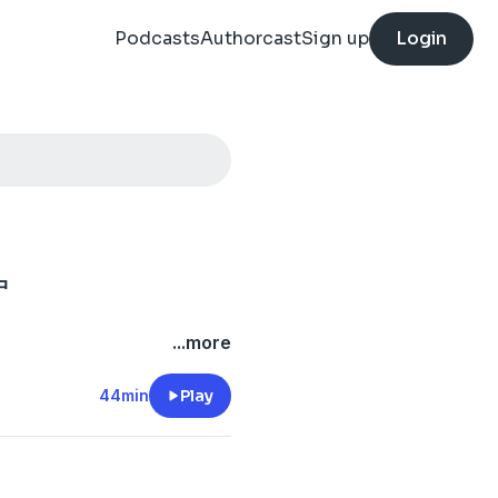
Podcasts
Authorcast
Sign up
Login
中
...more
44min
Play