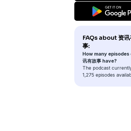
FAQs about 资
事:
How many episodes
讯有故事 have?
The podcast currentl
1,275 episodes availab