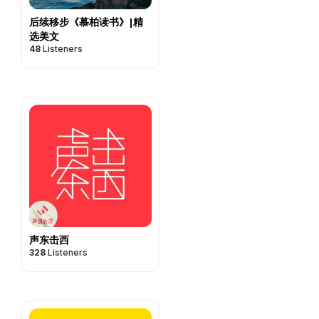
后续移步《慕柏读书》|精
选美文
48
Listeners
声东击西
328
Listeners