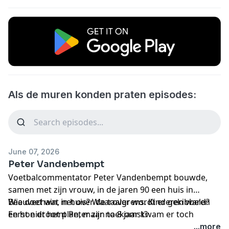
Als de muren konden praten episodes:
June 07, 2026
Peter Vandenbempt
Voetbalcommentator Peter Vandenbempt bouwde,
samen met zijn vrouw, in de jaren 90 een huis in
Beauvechain, net over de taalgrens. Kinderen waren
Wie doet wat in huis? Waarover wordt er gekibbeld?
eerst niet het plan, maar na 8 jaar kwam er toch
En hoe droomt Peter zijn toekomst?
dochter Hannah en later zoon Simon bij. De kinderen
...more