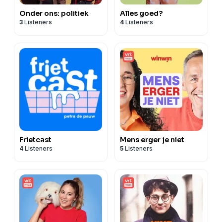
Onder ons: politiek
Alles goed?
3
Listeners
4
Listeners
Frietcast
Mens erger je niet
4
Listeners
5
Listeners