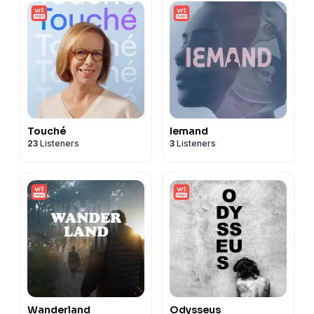
Touché
Iemand
23
Listeners
3
Listeners
Wanderland
Odysseus