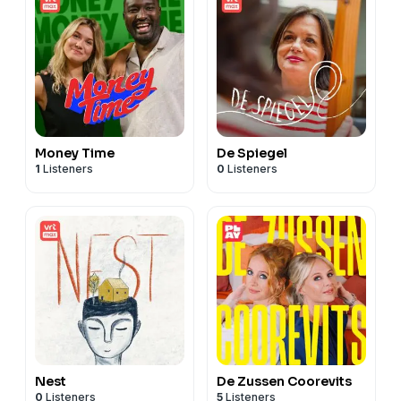
Money Time
De Spiegel
1
Listeners
0
Listeners
Nest
De Zussen Coorevits
0
Listeners
5
Listeners