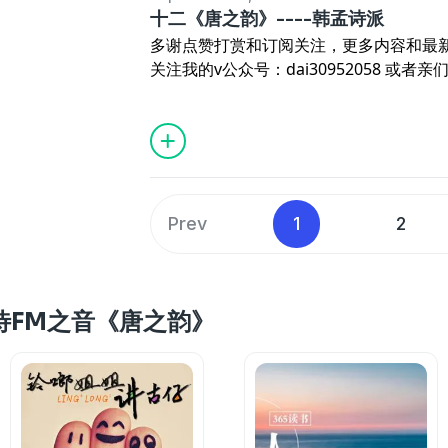
十二《唐之韵》----韩孟诗派
多谢点赞打赏和订阅关注，更多内容和最
关注我的v公众号：dai30952058 或者亲们 
vxin（请注明来自喜马拉雅）进群交流
之韵》演播：待~
Prev
1
2
ke 待FM之音《唐之韵》