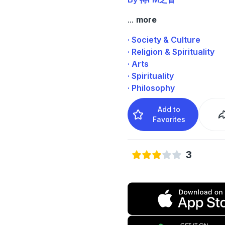
...
more
· Society & Culture
· Religion & Spirituality
· Arts
· Spirituality
· Philosophy
Add to
Favorites
3