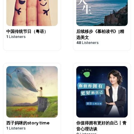
中国传统节日（粤语）
后续移步《慕柏读书》|精
1
Listeners
选美文
48
Listeners
西子妈咪的story time
你值得拥有更好的自己丨青
1
Listeners
音心理访谈