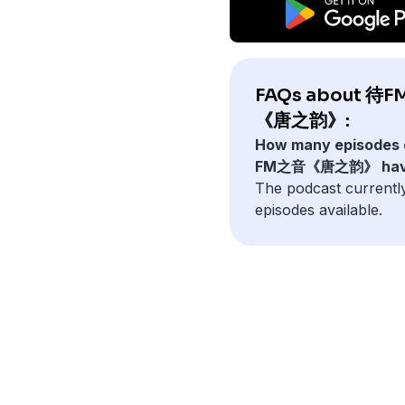
FAQs about 待
《唐之韵》:
How many episodes
FM之音《唐之韵》 hav
The podcast currentl
episodes available.