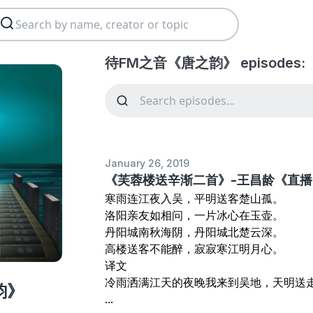
待FM之音《唐之韵》 episodes:
January 26, 2019
《芙蓉楼送辛渐二首》-王昌龄《直
寒雨连江夜入吴，平明送客楚山孤。
洛阳亲友如相问，一片冰心在玉壶。
丹阳城南秋海阴，丹阳城北楚云深。
高楼送客不能醉，寂寂寒江明月心。
译文
冷雨洒满江天的夜晚我来到吴地，天明送
韵》
...