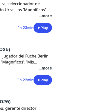
eira, seleccionador de
do Urra. Los 'Magníficos'.
arra' y mucho más
...more
1h 23min
Play
2026)
o, jugador del Füche Berlín.
s 'Magníficos'. 'Mis
 y mucho más
...more
1h 22min
Play
2026)
eu, gerente director