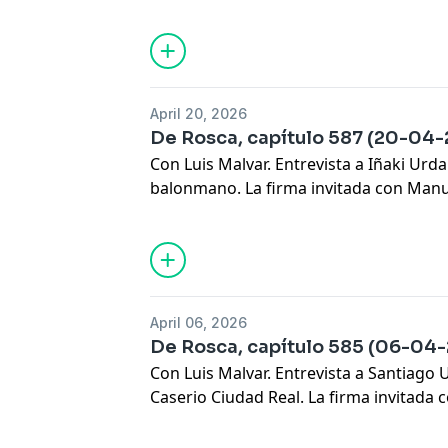
partido contra Israel, el Europeo 2028,
ASOBAL y más. La firma invitada con An
'Siete Metros', Los 'Magníficos' con P
Guardiola. 'Mis Pajaritos' y la 'Pizarra
April 20, 2026
De Rosca, capítulo 587 (20-04
Con Luis Malvar. Entrevista a Iñaki Urd
balonmano. La firma invitada con Manue
Los 'Magníficos'. 'Mis Pajaritos', la 'Pi
mucho más.
April 06, 2026
De Rosca, capítulo 585 (06-04
Con Luis Malvar. Entrevista a Santiago 
Caserio Ciudad Real. La firma invitada co
'Siete Metros', Los 'Magníficos'. 'Mis Paj
Cañellas y mucho más.