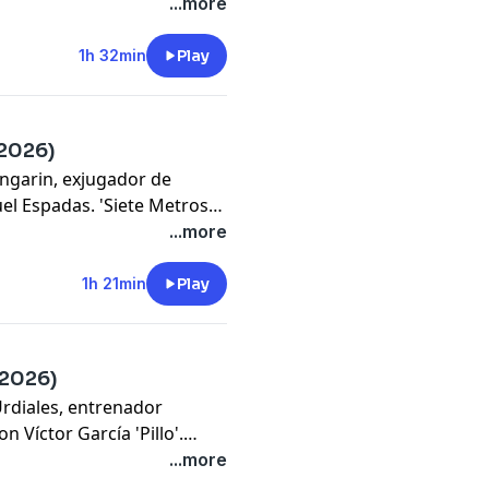
 el cambio en la competición
...more
selmo Ruiz de Alarcón.
ablo Cacheda y Gedeón
1h 32min
Play
' de Demetrio Lozano.
-2026)
angarin, exjugador de
l Espadas. 'Siete Metros',
zarra' de Viran Morros y
...more
1h 21min
Play
-2026)
Urdiales, entrenador
n Víctor García 'Pillo'.
aritos', la 'Pizarra' de Joan
...more