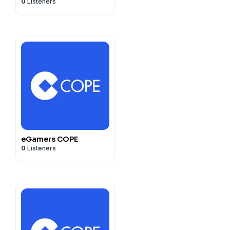
0
Listeners
eGamers COPE
0
Listeners