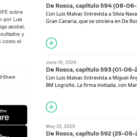
De Rosca, capítulo 594 (08-06
COPE sobre
Con Luis Malvar. Entrevista a Silvia Na
o por Luis
Gran Canaria, que se sinciera en De Ros
liga asobal,
Anselmo Ruiz de Alarcón. Los 'Magníficos
esultados y
Metros', 'La Pizarra' y mucho más
s como el
June 01, 2026
De Rosca, capítulo 593 (01-06-
Share
Con Luis Malvar. Entrevista a Miguel Án
BM Logroño. La firma invitada, con Ma
'Magníficos'. 'Mis Pajaritos', 'Siete Metr
Morros y mucho más
May 25, 2026
De Rosca, capítulo 592 (25-05-