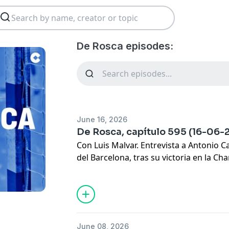
De Rosca episodes:
June 16, 2026
De Rosca, capítulo 595 (16-06-
Con Luis Malvar. Entrevista a Antonio 
del Barcelona, tras su victoria en la Ch
con Víctor García 'Pillo'. Los 'Magníficos'
Metros', 'La Pizarra' y mucho más.
June 08, 2026