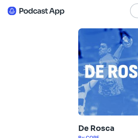
De Rosca
By COPE