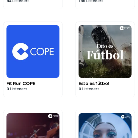
84
Listeners
189
Listeners
Fit Run COPE
Esto es fútbol
0
Listeners
0
Listeners