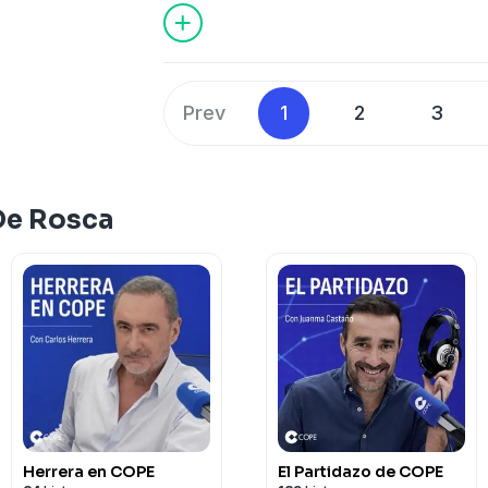
Prev
1
2
3
De Rosca
Herrera en COPE
El Partidazo de COPE