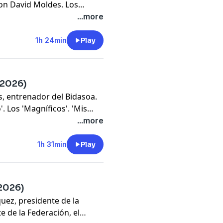
con David Moldes. Los
os', y 'La Pizarra' de Zupo
...more
1h 24min
Play
-2026)
s, entrenador del Bidasoa.
'. Los 'Magníficos'. 'Mis
a' con el Dr. Juanjo Muñoz
...more
1h 31min
Play
2026)
quez, presidente de la
 de la Federación, el