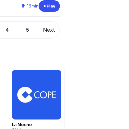
1h 16min
Play
4
5
Next
La Noche