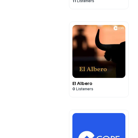
11
Listeners
El Albero
0
Listeners