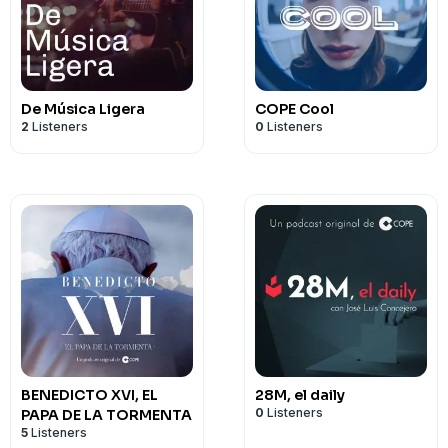
De Música Ligera
COPE Cool
2
Listeners
0
Listeners
BENEDICTO XVI, EL
28M, el daily
0
Listeners
PAPA DE LA TORMENTA
5
Listeners