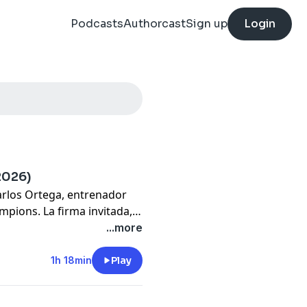
Podcasts
Authorcast
Sign up
Login
2026)
Carlos Ortega, entrenador
ampions. La firma invitada,
. 'Mis Pajaritos', 'Siete
...more
1h 18min
Play