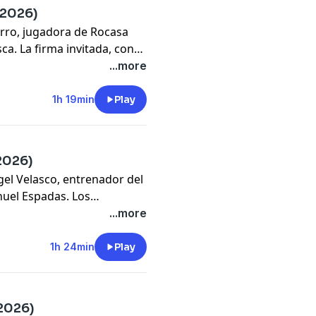
-2026)
varro, jugadora de Rocasa
ca. La firma invitada, con
'. 'Mis Pajaritos', 'Siete
...more
1h 19min
Play
2026)
gel Velasco, entrenador del
nuel Espadas. Los
os', 'La Pizarra' de Viran
...more
1h 24min
Play
2026)