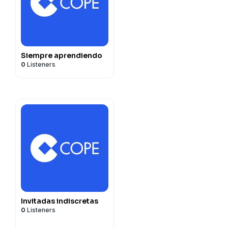
Siempre aprendiendo
0
Listeners
Invitadas indiscretas
0
Listeners