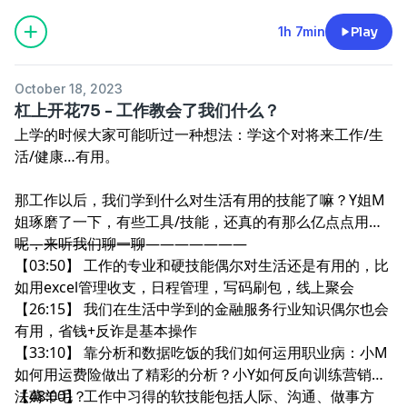
1h 7min
Play
October 18, 2023
杠上开花75 - 工作教会了我们什么？
上学的时候大家可能听过一种想法：学这个对将来工作/生
活/健康…有用。
那工作以后，我们学到什么对生活有用的技能了嘛？Y姐M
姐琢磨了一下，有些工具/技能，还真的有那么亿点点用
呢，来听我们聊一聊
————————————————
【03:50】 工作的专业和硬技能偶尔对生活还是有用的，比
如用excel管理收支，日程管理，写码刷包，线上聚会
【26:15】 我们在生活中学到的金融服务行业知识偶尔也会
有用，省钱+反诈是基本操作
【33:10】 靠分析和数据吃饭的我们如何运用职业病：小M
如何用运费险做出了精彩的分析？小Y如何反向训练营销算
法薅羊毛？
【48:00】 工作中习得的软技能包括人际、沟通、做事方