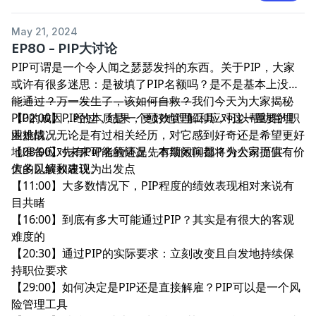
May 21, 2024
EP80 - PIP大讨论
PIP可谓是一个令人闻之瑟瑟发抖的东西。关于PIP，大家
或许有很多迷思：是被填了PIP名额吗？是不是基本上没可
能通过？万一发生了，该如何自救？我们今天为大家揭秘
————————————————
PIP的成因，经过，结果，更好地理解和应对这一重要的职
【02:00】PIP的本质是一个绩效管理工具，可以帮助管理
业挑战。无论是有过相关经历，对它感到好奇还是希望更好
困难情况
地准备应对未来可能的情况，本期闲聊都将为大家提供有价
【08:00】先有PIP名额还是先有绩效问题？分公司而宜，
值的见解和建议。
大多以绩效表现为出发点
【11:00】大多数情况下，PIP程度的绩效表现相对来说有
目共睹
【16:00】到底有多大可能通过PIP？其实是有很大的客观
难度的
【20:30】通过PIP的实际要求：立刻改变且自发地持续保
持职位要求
【29:00】如何决定是PIP还是直接解雇？PIP可以是一个风
险管理工具