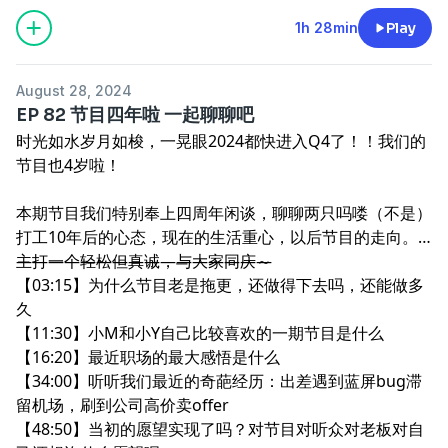
1h 28min
Play
August 28, 2024
EP 82 节目四年啦 一起聊聊吧
时光如水岁月如梭，一晃眼2024都快进入Q4了！！我们的
节目也4岁啦！
本期节目我们特别奉上四周年闲谈，聊聊两只吗喽（不是）
打工10年后的心态，现在的生活重心，以后节目的走向。
主打一个轻松但真诚，与大家同庆～
————————————————
【03:15】为什么节目老是拖更，还做得下去吗，还能做多
久
【11:30】小M和小Y自己比较喜欢的一期节目是什么
【16:20】最近职场的最大感悟是什么
【34:00】听听我们最近的奇葩经历：出差遇到蓝屏bug滞
留机场，刷到公司高价卖offer
【48:50】当初的愿望实现了吗？对节目对听众对老板对自