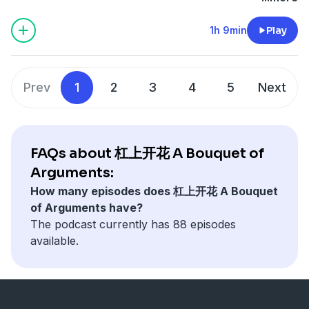
1h 9min
Play
Prev
1
2
3
4
5
Next
FAQs about 杠上开花 A Bouquet of
Arguments:
How many episodes does 杠上开花 A Bouquet
of Arguments have?
The podcast currently has 88 episodes
available.