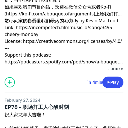
如果喜欢我们节目的话，欢迎在微信公众号或者Ko-Fi
(https://ko-fi.com/abouquetofarguments)上给我们打
赏，大家的喜爱是我们最大的动力！
Music attribution: Cheery Monday by Kevin MacLeod
Link: https://incompetech.filmmusic.io/song/3495-
cheery-monday
License: https://creativecommons.org/licenses/by/4.0/
---
Support this podcast:
https://podcasters.spotify.com/pod/show/a-bouquet-
of-arguments/support
...more
1h 4min
Play
February 27, 2024
EP78 - 职场打工人心酸时刻
祝大家龙年大吉啦！！