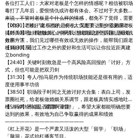
各位打工人们：大家对老板是个怎样的情感呢？相信被职场
毒打了几年后，爱恨情仇或许都有体会。不过对于大多数人
来说，不管对老板是个什么样的情感，都免不了觉得，需要
————————————————
「讨好」老板。说「讨好」或许太负面了，至少需要跟老板
【00:30】”讨好“老板指的是什么，又想要达到什么效果？
搞好关系吧。既然如此，今天我们就直面这个话题，来浅浅
【05:50】做好老板关心的事情，想老板之所想可能是最有
分享一下，我们见过哪些有效或无效的操作，能帮我们跟老
效的方法
板搞好关系。
【16:30】通过工作之外的爱好和生活可以让你拉近距离建
立bonding
【24:40】关键时刻救急是一个高风险高回报的「讨好」方
式，但也可能是把双刃剑
【31:30】夸人/拍马屁作为传统职场技能还是很有用的，适
度使用事半功倍
【38:50】职场段子时间之无效讨好大合集：表白上司，发
票圈社死，给老板做婚姻关系调节，跟老板真情实感地吐
槽，闷声给惊喜… 避雷啊避雷
【58:50】不论是否需要「讨好」，希望大家都能明确想要
达到的效果，有效地为自己争取赢得的成果和绩效
————————————————
《杠上开花》是一个严肃又活泼的大型「留学」「职场」
「脑洞」花式抬杠播客节目。