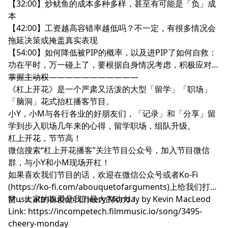
【32:00】炒鱿鱼的成本多种多样，甚至有可能是「负」成
本
【42:00】工资越高容错率越低吗？不一定，有很多情况会
拖延决策或掩盖真实表现
【54:00】如何降低被PIP的概率，以及进PIP了如何自救：
功在平时，万一碰上了，要根据自身情况考虑，积极应对，
掌握主动权
————————————————
《杠上开花》是一个严肃又活泼的大型「留学」「职场」
「脑洞」花式抬杠播客节目。
小Y，小M与各行各业的好朋友们，「记录」和「分享」留
学到步入职场几年来的心得，留学职场，组队升级。
杠上开花，节节高！
微信搜索“杠上开花播客”关注节目公众号，加入节目微信
群，与小Y和小M现场开杠！
如果喜欢我们节目的话，欢迎在微信公众号或者Ko-Fi
(https://ko-fi.com/abouquetofarguments)上给我们打
赏，大家的喜爱是我们最大的动力！
Music attribution: Cheery Monday by Kevin MacLeod
Link: https://incompetech.filmmusic.io/song/3495-
cheery-monday