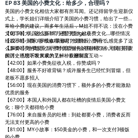
EP 83 美国的小费文化：给多少，合理吗？
美国的小费文化相信大家都有所耳闻。还记得留学生迎新仪
式上，学长姐们详细介绍了美国的小费习惯，给出了一些日
常给小费的建议。而多年生活后，M姐不得不说：没在小费
————————————————
文化下长大，这么多年了还是无法get小费文化…哪些情况
【03:00】美国生活日常小费习惯大起底
给或不给小费，界线在哪里呢？疫情后，为什么感觉多了这
【22:30】装家电/维修/装修/打扫要给小费吗？
么多要小费的场景？小费到底为什么存在呢？今天我们开麦
【38:00】小费文化源于对优质服务的额外奖励，但在美国
探讨，也想听听大家的见解，欢迎留言互动～
的历史环境下发展成为了一种薪酬制度
【42:00】如果小费免征收入税，你赞成吗？
【48:00】服务不好谁背锅？或许服务生已经忙到冒烟，但
老板不愿多招人
【56:00】现在美国的消费习惯下，额外多的小费才能激励
优质的服务
【67:00】本国人和外国人都在吐槽的疫情后美国小费文
化：聊个天都得给小费
【76:00】来自服务员的吐槽：到处都要小费，消费者反而
无法支付更高的小费
【81:00】MY小故事：$50美金的小费，和一次支付3顿饭
的小费