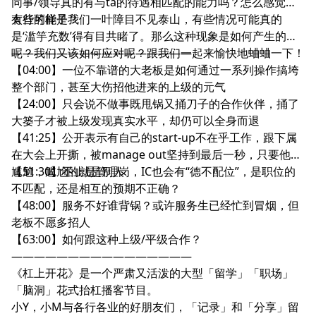
同事/领导真的有与ta的待遇相匹配的能力吗？怎么感觉不
太行的样子？
有些可能是我们一叶障目不见泰山，有些情况可能真的
是‘滥竽充数’得有目共睹了。那么这种现象是如何产生的
呢？我们又该如何应对呢？跟我们一起来愉快地蛐蛐一下！
————————————————
【04:00】一位不靠谱的大老板是如何通过一系列操作搞垮
整个部门，甚至大伤招他进来的上级的元气
【24:00】只会说不做事既甩锅又捅刀子的合作伙伴，捅了
大篓子才被上级发现真实水平，却仍可以全身而退
【41:25】公开表示有自己的start-up不在乎工作，跟下属
在大会上开撕，被manage out坚持到最后一秒，只要他不
尴尬，尴尬的就是别人
【51:30】不止是管理岗，IC也会有“德不配位”，是职位的
不匹配，还是相互的预期不正确？
【48:00】服务不好谁背锅？或许服务生已经忙到冒烟，但
老板不愿多招人
【63:00】如何跟这种上级/平级合作？
————————————————
《杠上开花》是一个严肃又活泼的大型「留学」「职场」
「脑洞」花式抬杠播客节目。
小Y，小M与各行各业的好朋友们，「记录」和「分享」留