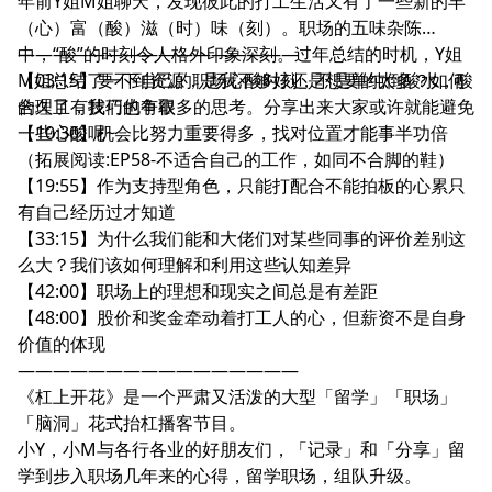
年前Y姐M姐聊天，发现彼此的打工生活又有了一些新的丰
（心）富（酸）滋（时）味（刻）。职场的五味杂陈
中，“酸”的时刻令人格外印象深刻。过年总结的时机，Y姐
————————————————
M姐总结了一下自己的职场心酸时刻，不是单纯倒酸水，酸
【03:15】要不到资源，是我不够好还是想要的太多？如何
的久了，我们也有很多的思考。分享出来大家或许就能避免
合理且有技巧的争取
一些心酸呢~
【10:30】机会比努力重要得多，找对位置才能事半功倍
（拓展阅读:EP58-不适合自己的工作，如同不合脚的鞋）
【19:55】作为支持型角色，只能打配合不能拍板的心累只
有自己经历过才知道
【33:15】为什么我们能和大佬们对某些同事的评价差别这
么大？我们该如何理解和利用这些认知差异
【42:00】职场上的理想和现实之间总是有差距
【48:00】股价和奖金牵动着打工人的心，但薪资不是自身
价值的体现
————————————————
《杠上开花》是一个严肃又活泼的大型「留学」「职场」
「脑洞」花式抬杠播客节目。
小Y，小M与各行各业的好朋友们，「记录」和「分享」留
学到步入职场几年来的心得，留学职场，组队升级。