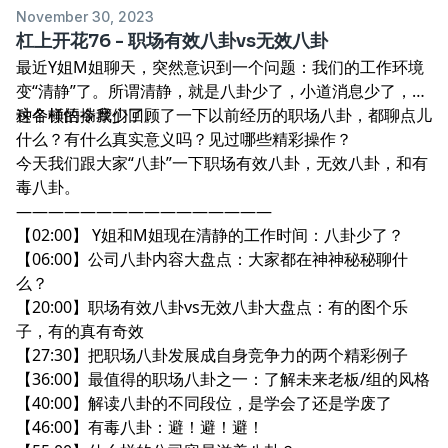
November 30, 2023
杠上开花76 - 职场有效八卦vs无效八卦
最近Y姐M姐聊天，突然意识到一个问题：我们的工作环境
变“清静”了。所谓清静，就是八卦少了，小道消息少了，各
种各样的揣摩少了。
这个顿悟令我们回顾了一下以前经历的职场八卦，都聊点儿
什么？有什么真实意义吗？见过哪些精彩操作？
今天我们跟大家“八卦”一下职场有效八卦，无效八卦，和有
毒八卦。
————————————————
【02:00】 Y姐和M姐现在清静的工作时间：八卦少了？
【06:00】公司八卦内容大盘点：大家都在神神秘秘聊什
么？
【20:00】职场有效八卦vs无效八卦大盘点：有的图个乐
子，有的真有奇效
【27:30】把职场八卦发展成自身竞争力的两个精彩例子
【36:00】最值得的职场八卦之一：了解未来老板/组的风格
【40:00】解读八卦的不同段位，是学会了还是学废了
【46:00】有毒八卦：避！避！避！