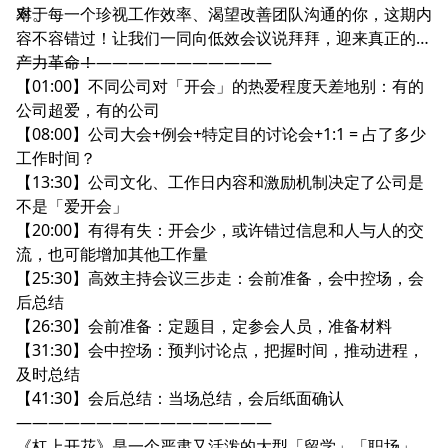
率。
对于每一个珍视工作效率、渴望改善团队沟通的你，这期内
容不容错过！让我们一同向低效会议说拜拜，迎来真正的生
产力革命！
————————————————
【01:00】不同公司对「开会」的热爱程度天差地别：有的
公司超爱，有的公司
【08:00】公司大会+例会+特定目的讨论会+1:1 = 占了多少
工作时间？
【13:30】公司文化、工作日内容和激励机制决定了公司是
不是「爱开会」
【20:00】有得有失：开会少，或许错过信息和人与人的交
流，也可能增加其他工作量
【25:30】高效主持会议三步走：会前准备，会中控场，会
后总结
【26:30】会前准备：定题目，定参会人员，准备材料
【31:30】会中控场：预判讨论点，把握时间，推动进程，
及时总结
【41:30】会后总结：当场总结，会后纸面确认
————————————————
《杠上开花》是一个严肃又活泼的大型「留学」「职场」