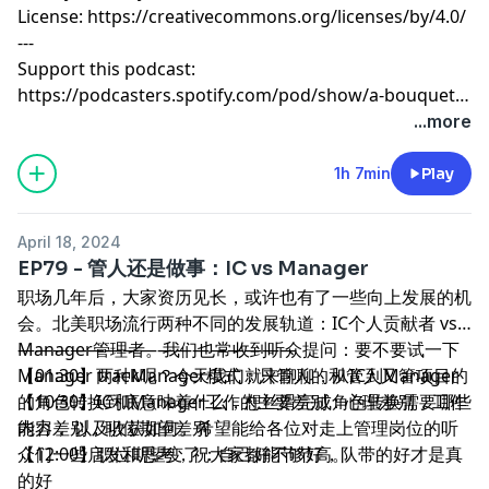
License: https://creativecommons.org/licenses/by/4.0/
---
Support this podcast:
https://podcasters.spotify.com/pod/show/a-bouquet-
of-arguments/support
...more
1h 7min
Play
April 18, 2024
EP79 - 管人还是做事：IC vs Manager
职场几年后，大家资历见长，或许也有了一些向上发展的机
会。北美职场流行两种不同的发展轨道：IC个人贡献者 vs
Manager管理者。我们也常收到听众提问：要不要试一下
————————————————
Manager track呢？今天我们就来聊聊，从IC到Manager
【01:30】两种Manager模式：只管人的和管人又管项目的
的角色转换到底意味着什么，想丝滑完成角色转换需要哪些
【10:30】IC和Manager工作的主要差别：心理差别，工作
能力， 以及收获如何。希望能给各位对走上管理岗位的听
内容差别，职位期望差别
众们一些启发和思考，祝大家都能节节高。
【12:00】职位期望变了：自己好不够好，队带的好才是真
的好