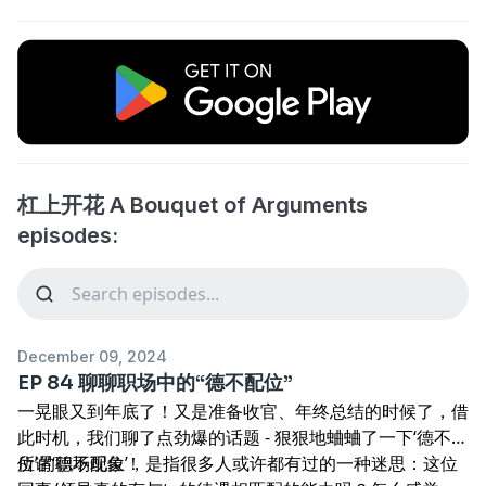
杠上开花 A Bouquet of Arguments
episodes:
December 09, 2024
EP 84 聊聊职场中的“德不配位”
一晃眼又到年底了！又是准备收官、年终总结的时候了，借
此时机，我们聊了点劲爆的话题 - 狠狠地蛐蛐了一下‘德不配
位’的职场现象！
所谓‘德不配位’，是指很多人或许都有过的一种迷思：这位