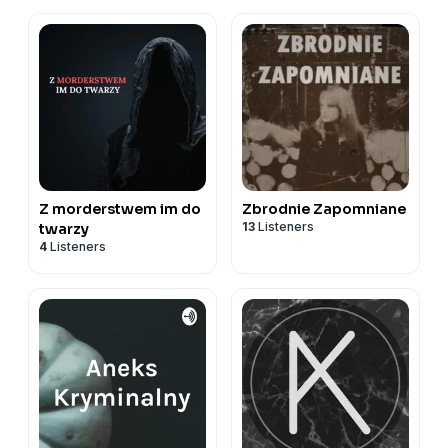
Z morderstwem im do
Zbrodnie Zapomniane
13
Listeners
twarzy
4
Listeners