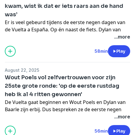
kwam, wist ik dat er iets raars aan de hand
worden. En dan had hij zijn tijdrithelm nog op ook…
See
omnystudio.com/listener
for privacy information.
was’
Er is veel gebeurd tijdens de eerste negen dagen van
de Vuelta a España. Op én naast de fiets. Dylan van
Baarle en Wout Poels bespreken het in een nieuwe
...more
dosis borrelpraat vanuit het peloton. Daarin gaat het
uiteraard over de eerste etappes. De gemiste kansen
58min
Play
van Poels en de dominantie van Jonas Vingegaard
komen aan bod. Maar ook de vreemde prestaties van
August 22, 2025
concurrent Juan Ayuso en de rode trui van Poels’
Wout Poels vol zelfvertrouwen voor zijn
vriend Torstein Traeen.
25ste grote ronde: 'op de eerste rustdag
En dan was er natuurlijk nog de grootschalige
heb ik al 4 ritten gewonnen'
fietsendiefstal bij Visma-Lease a Bike, probeert Victor
Campenaerts Van Baarle met een tijdrithelm te laten
De Vuelta gaat beginnen en Wout Poels en Dylan van
rijden, laat Wout weten wat hij van 'de snor' vindt en
Baarle zijn erbij. Dus bespreken ze de eerste negen
stond er weer een idiote verplaatsing op het
etappes van de grote ronde. In de eerste week krijgt
...more
programma.
een tot in de puntjes voorbereide Poels meteen volop
See
omnystudio.com/listener
for privacy information.
kansen. En ook Van Baarle gaat normaal gesproken
56min
Play