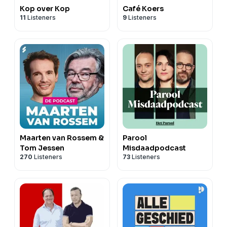
Kop over Kop
Café Koers
11
Listeners
9
Listeners
Maarten van Rossem &
Parool
Tom Jessen
Misdaadpodcast
270
Listeners
73
Listeners