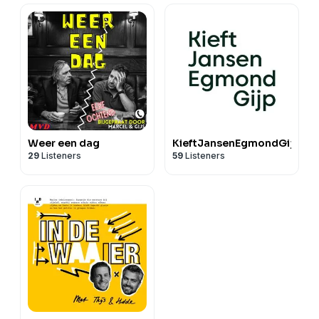
Weer een dag
KieftJansenEgmondGijp
29
Listeners
59
Listeners