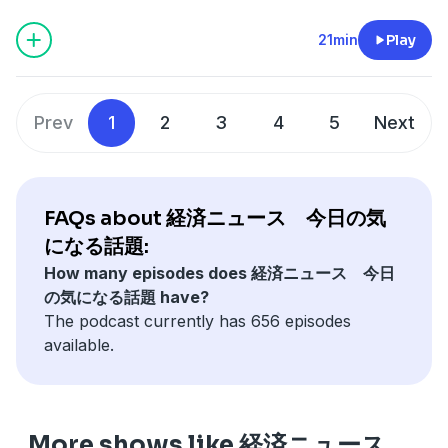
academy.com/steachers/559284?
方・東証一部上場通販会社 女性のためのマネーセミナー
器を手に縛り付けてテレアポ。シゴキには何とか耐えられ
https://www.udemy.com/course/nisa1-vt/?
ステムトレードで詐欺まがいの被害にあったり、加えてリ
ン・ファイナンシャルプランナーで投資アドバイザーのし
conversion_name=direct_message&tracking_code=866a
など多数。【経歴】高校時代は応援団で団旗持ち。大学は
たものの、無知な顧客にノルマ達成のため「はめ込む」営
referralCode=CC1EF5638F1088DCF116Udemyが初めて
ーマン・ショックで投資資金を「溶かす」。子供の誕生時
21min
Play
んさんです。短時間でサクッと学べる今日の経済ニュー
ストアカの初回クーポンです。↓ https://www.street-
首都圏の2流大学で学校にも行かず、毎晩飲み歩く。そん
業に嫌気が差して退社。金融機関の都合で無知な顧客に金
の方はこちらが受講生用アカウント開設動画です。所用1
に、路頭に迷う寸前に…経験を通じて儲けも損失も大きい
ス。おススメ再生速度1.5～2倍投資・資産運用のために影
academy.com/friend_invites/ZWVlvieQしんさん プロ
な堕落した生活が災いして就職活動ではバブル絶頂期にか
融商品を押し付けている実態に愕然とする。しかし金融へ
～2分・無料で開設できます。（スマホアプリもありま
一発狙いの短期トレードよりも長期的に利益を積み重ねて
響がありそうなニュースを選んでいます。励みになりま
フィール 投資アドバイザー、元証券マン、元デイトレー
かわらず志望の銀行に全部落ちて、やむなく同じ金融とい
の思いは捨てきれず、後に保険代理店として独立。「経営
す）↓※音が出ます。
いくことの重要さを痛感した。オフショア香港でヘッジフ
す！番組へのメッセージはこちらから↓
ダー、現役FP。主な取得資格歴 ・証券外務員1種・協会
Prev
1
2
3
4
5
Next
う理由で証券会社に就職。証券会社に就職したとたん、あ
者」「税対策」で初年度から生保業界トップ水準である
https://vimeo.com/1059374855/ac574dff0fーーーーー
ァンドを立ち上げる寸前に挫折も味わう。日々積立投資の
https://marshmallow-qa.com/u2iiqvfppa7zqmj?
認定FP・2級FP技能士・長期積立投資研究会 主宰講師実
えなくバブルは崩壊。大学時代の自由気ままな生活から一
MDRT基準に到達。本来大好きな相場の道にも手を出す。
ーーーーーーーーーー
研究と実践を続けている。
utm_medium=url_text&utm_source=promotionストア
績など現在まで約6000人以上に投資相談を経験。・上場
転、メチャクチャ体育会系の会社でしごかれる。ある日は
相場好きが行き過ぎて元外資系証券トレーダーに師事して
【今日のトピック】
カで初心者・入門者向けの株式投資・資産運用関連講座を
葬儀会社タイアップセミナー エンディングノートの作り
１日150軒の飛び込み訪問、またある日は1日400軒の受話
プロのトレーダーを目指す。投資信託、株式現物、信用取
・コメ価格が下落予想？
中心にやっています。↓ https://www.street-
方・東証一部上場通販会社 女性のためのマネーセミナー
FAQs about 経済ニュース 今日の気
器を手に縛り付けてテレアポ。シゴキには何とか耐えられ
引、先物、オプション、FX、CFDほぼすべて経験済み。シ
・100年前にも指摘？AIが苦手な領域？
academy.com/steachers/559284?
など多数。【経歴】高校時代は応援団で団旗持ち。大学は
になる話題:
たものの、無知な顧客にノルマ達成のため「はめ込む」営
ステムトレードで詐欺まがいの被害にあったり、加えてリ
・アクティビストに対抗策！？3社が発動議案を可決！闘
conversion_name=direct_message&tracking_code=866a
首都圏の2流大学で学校にも行かず、毎晩飲み歩く。そん
業に嫌気が差して退社。金融機関の都合で無知な顧客に金
How many episodes does 経済ニュース 今日
ーマン・ショックで投資資金を「溶かす」。子供の誕生時
病記を書いてみました。タイトル：大腸切除闘病日記↓
ストアカの初回クーポンです。↓ https://www.street-
な堕落した生活が災いして就職活動ではバブル絶頂期にか
融商品を押し付けている実態に愕然とする。しかし金融へ
の気になる話題 have?
に、路頭に迷う寸前に…経験を通じて儲けも損失も大きい
https://amzn.to/40PF0SQ【読み上げ推奨】最近のkindle
academy.com/friend_invites/ZWVlvieQしんさん プロ
かわらず志望の銀行に全部落ちて、やむなく同じ金融とい
の思いは捨てきれず、後に保険代理店として独立。「経営
The podcast currently has 656 episodes
一発狙いの短期トレードよりも長期的に利益を積み重ねて
アプリには読み上げ機能が付いています。本を開いて上部
フィール 投資アドバイザー、元証券マン、元デイトレー
う理由で証券会社に就職。証券会社に就職したとたん、あ
者」「税対策」で初年度から生保業界トップ水準である
available.
いくことの重要さを痛感した。オフショア香港でヘッジフ
タップ→Aa→その他→アシストリーダーをオン 3.5倍速
ダー、現役FP。主な取得資格歴 ・証券外務員1種・協会
えなくバブルは崩壊。大学時代の自由気ままな生活から一
MDRT基準に到達。本来大好きな相場の道にも手を出す。
ァンドを立ち上げる寸前に挫折も味わう。日々積立投資の
まで上げられます。kindle出版デビュー作です。Amazon
認定FP・2級FP技能士・長期積立投資研究会 主宰講師実
転、メチャクチャ体育会系の会社でしごかれる。ある日は
相場好きが行き過ぎて元外資系証券トレーダーに師事して
研究と実践を続けている。
で「オンラインFP」で検索か下記まで。投資関連じゃな
績など現在まで約6000人以上に投資相談を経験。・上場
１日150軒の飛び込み訪問、またある日は1日400軒の受話
プロのトレーダーを目指す。投資信託、株式現物、信用取
くて「副業」関連なので興味がない方はご注意ください。
葬儀会社タイアップセミナー エンディングノートの作り
器を手に縛り付けてテレアポ。シゴキには何とか耐えられ
引、先物、オプション、FX、CFDほぼすべて経験済み。シ
More shows like 経済ニュース
タイトル：オンラインで始めるFP副業術！↓