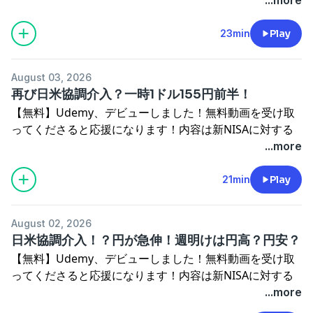
・BYDラッコ、日本で売れるのか？
https://www.udemy.com/course/nisa1-vt/?
・米株式市場、中小型株の運用成績が好調？
referralCode=CC1EF5638F1088DCF116Udemyが初めて
23min
Play
・円ドル相場、急変！NISAは一括か積立、どっちにす
の方はこちらが受講生用アカウント開設動画です。所用1
る？闘病記を書いてみました。タイトル：大腸切除闘病日
～2分・無料で開設できます。（スマホアプリもありま
記↓ https://amzn.to/40PF0SQ【読み上げ推奨】最近の
August 03, 2026
す）↓※音が出ます。
kindleアプリには読み上げ機能が付いています。本を開い
再び日米協調介入？一時1ドル155円前半！
https://vimeo.com/1059374855/ac574dff0fーーーーー
て上部タップ→Aa→その他→アシストリーダーをオン
【無料】Udemy、デビューしました！無料動画を受け取
ーーーーーーーーーー
3.5倍速まで上げられます。kindle出版デビュー作です。
ってくださると応援になります！内容は新NISAに対する
【今日のトピック】
Amazonで「オンラインFP」で検索か下記まで。投資関連
解説です。初心者向けです。↓
...more
・食料消費税減税へ！総理決断！？
じゃなくて「副業」関連なので興味がない方はご注意くだ
https://www.udemy.com/course/nisa1-vt/?
・ビッグマック指数が40周年
さい。タイトル：オンラインで始めるFP副業術！↓
referralCode=CC1EF5638F1088DCF116Udemyが初めて
21min
Play
・年収600万円以上は何人にひとり？闘病記を書いてみま
https://amzn.to/3Uyl6Yt【引越ししました】元証券マ
の方はこちらが受講生用アカウント開設動画です。所用1
した。タイトル：大腸切除闘病日記↓
ン・ファイナンシャルプランナーで投資アドバイザーのし
～2分・無料で開設できます。（スマホアプリもありま
https://amzn.to/40PF0SQ【読み上げ推奨】最近のkindle
んさんです。短時間でサクッと学べる今日の経済ニュー
August 02, 2026
す）↓※音が出ます。
アプリには読み上げ機能が付いています。本を開いて上部
ス。おススメ再生速度1.5～2倍投資・資産運用のために影
日米協調介入！？円が急伸！週明けは円高？円安？
https://vimeo.com/1059374855/ac574dff0fーーーーー
タップ→Aa→その他→アシストリーダーをオン 3.5倍速
響がありそうなニュースを選んでいます。励みになりま
【無料】Udemy、デビューしました！無料動画を受け取
ーーーーーーーーーー
まで上げられます。kindle出版デビュー作です。Amazon
す！番組へのメッセージはこちらから↓
ってくださると応援になります！内容は新NISAに対する
【今日のトピック】
で「オンラインFP」で検索か下記まで。投資関連じゃな
https://marshmallow-qa.com/u2iiqvfppa7zqmj?
解説です。初心者向けです。↓
...more
・英国が累進消費税検討？
くて「副業」関連なので興味がない方はご注意ください。
utm_medium=url_text&utm_source=promotionストア
https://www.udemy.com/course/nisa1-vt/?