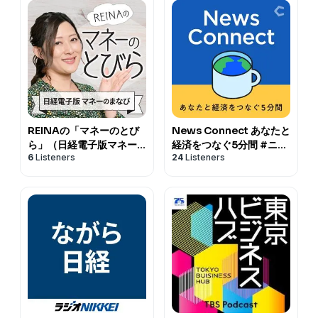
引、先物、オプション、FX、CFDほぼすべて経験済み。シ
ステムトレードで詐欺まがいの被害にあったり、加えてリ
ーマン・ショックで投資資金を「溶かす」。子供の誕生時
に、路頭に迷う寸前に…経験を通じて儲けも損失も大きい
一発狙いの短期トレードよりも長期的に利益を積み重ねて
いくことの重要さを痛感した。オフショア香港でヘッジフ
ァンドを立ち上げる寸前に挫折も味わう。日々積立投資の
研究と実践を続けている。
REINAの「マネーのとび
News Connect あなたと
ら」（日経電子版マネー
経済をつなぐ5分間 #ニュ
6
Listeners
24
Listeners
のまなび）
ースコネクト