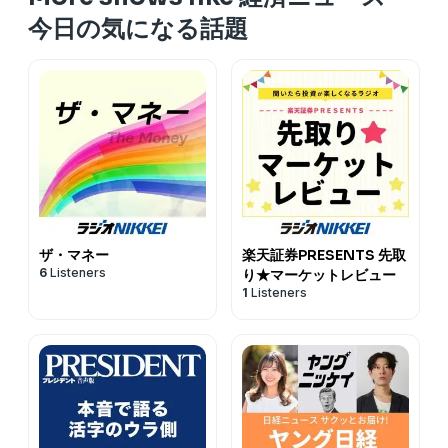
方・東証一部上場通販会社 女性のためのマネーセミナー
たものの、無知な顧客にノルマ達成のため「はめ込む」営
ステムトレードで詐欺まがいの被害にあったり、加えてリ
https://amzn.to/3Uyl6Yt【引越ししました】元証券マ
今日の気になる話題
など多数。【経歴】高校時代は応援団で団旗持ち。大学は
業に嫌気が差して退社。金融機関の都合で無知な顧客に金
ーマン・ショックで投資資金を「溶かす」。子供の誕生時
ン・ファイナンシャルプランナーで投資アドバイザーのし
首都圏の2流大学で学校にも行かず、毎晩飲み歩く。そん
融商品を押し付けている実態に愕然とする。しかし金融へ
に、路頭に迷う寸前に…経験を通じて儲けも損失も大きい
んさんです。短時間でサクッと学べる今日の経済ニュー
な堕落した生活が災いして就職活動ではバブル絶頂期にか
の思いは捨てきれず、後に保険代理店として独立。「経営
一発狙いの短期トレードよりも長期的に利益を積み重ねて
ス。おススメ再生速度1.5～2倍投資・資産運用のために影
かわらず志望の銀行に全部落ちて、やむなく同じ金融とい
者」「税対策」で初年度から生保業界トップ水準である
いくことの重要さを痛感した。オフショア香港でヘッジフ
響がありそうなニュースを選んでいます。励みになりま
う理由で証券会社に就職。証券会社に就職したとたん、あ
MDRT基準に到達。本来大好きな相場の道にも手を出す。
ァンドを立ち上げる寸前に挫折も味わう。日々積立投資の
す！番組へのメッセージはこちらから↓
えなくバブルは崩壊。大学時代の自由気ままな生活から一
相場好きが行き過ぎて元外資系証券トレーダーに師事して
研究と実践を続けている。
https://marshmallow-qa.com/u2iiqvfppa7zqmj?
転、メチャクチャ体育会系の会社でしごかれる。ある日は
プロのトレーダーを目指す。投資信託、株式現物、信用取
utm_medium=url_text&utm_source=promotionストア
１日150軒の飛び込み訪問、またある日は1日400軒の受話
引、先物、オプション、FX、CFDほぼすべて経験済み。シ
カで初心者・入門者向けの株式投資・資産運用関連講座を
器を手に縛り付けてテレアポ。シゴキには何とか耐えられ
ステムトレードで詐欺まがいの被害にあったり、加えてリ
中心にやっています。↓ https://www.street-
たものの、無知な顧客にノルマ達成のため「はめ込む」営
ーマン・ショックで投資資金を「溶かす」。子供の誕生時
ザ・マネー
楽天証券PRESENTS 先取
academy.com/steachers/559284?
業に嫌気が差して退社。金融機関の都合で無知な顧客に金
に、路頭に迷う寸前に…経験を通じて儲けも損失も大きい
6
Listeners
り★マーケットレビュー
conversion_name=direct_message&tracking_code=866a
融商品を押し付けている実態に愕然とする。しかし金融へ
1
Listeners
一発狙いの短期トレードよりも長期的に利益を積み重ねて
ストアカの初回クーポンです。↓ https://www.street-
の思いは捨てきれず、後に保険代理店として独立。「経営
いくことの重要さを痛感した。オフショア香港でヘッジフ
academy.com/friend_invites/ZWVlvieQしんさん プロ
者」「税対策」で初年度から生保業界トップ水準である
ァンドを立ち上げる寸前に挫折も味わう。日々積立投資の
フィール 投資アドバイザー、元証券マン、元デイトレー
MDRT基準に到達。本来大好きな相場の道にも手を出す。
研究と実践を続けている。
ダー、現役FP。主な取得資格歴 ・証券外務員1種・協会
相場好きが行き過ぎて元外資系証券トレーダーに師事して
認定FP・2級FP技能士・長期積立投資研究会 主宰講師実
プロのトレーダーを目指す。投資信託、株式現物、信用取
績など現在まで約6000人以上に投資相談を経験。・上場
引、先物、オプション、FX、CFDほぼすべて経験済み。シ