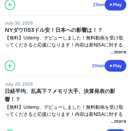
https://amzn.to/3Uyl6Yt【引越ししました】元証券マ
中心にやっています。↓ https://www.street-
葬儀会社タイアップセミナー エンディングノートの作り
referralCode=CC1EF5638F1088DCF116Udemyが初めて
21min
Play
１日150軒の飛び込み訪問、またある日は1日400軒の受話
・インデックス・ファンド50周年！インデックス投信が
ン・ファイナンシャルプランナーで投資アドバイザーのし
academy.com/steachers/559284?
方・東証一部上場通販会社 女性のためのマネーセミナー
の方はこちらが受講生用アカウント開設動画です。所用1
器を手に縛り付けてテレアポ。シゴキには何とか耐えられ
いいとは限らない！？闘病記を書いてみました。タイト
んさんです。短時間でサクッと学べる今日の経済ニュー
conversion_name=direct_message&tracking_code=866a
など多数。【経歴】高校時代は応援団で団旗持ち。大学は
～2分・無料で開設できます。（スマホアプリもありま
たものの、無知な顧客にノルマ達成のため「はめ込む」営
ル：大腸切除闘病日記↓ https://amzn.to/40PF0SQ【読
ス。おススメ再生速度1.5～2倍投資・資産運用のために影
ストアカの初回クーポンです。↓ https://www.street-
July 30, 2026
首都圏の2流大学で学校にも行かず、毎晩飲み歩く。そん
す）↓※音が出ます。
業に嫌気が差して退社。金融機関の都合で無知な顧客に金
み上げ推奨】最近のkindleアプリには読み上げ機能が付い
響がありそうなニュースを選んでいます。励みになりま
NYダウ1153ドル安！日本への影響は！？
academy.com/friend_invites/ZWVlvieQしんさん プロ
な堕落した生活が災いして就職活動ではバブル絶頂期にか
https://vimeo.com/1059374855/ac574dff0fーーーーー
融商品を押し付けている実態に愕然とする。しかし金融へ
ています。本を開いて上部タップ→Aa→その他→アシスト
す！番組へのメッセージはこちらから↓
フィール 投資アドバイザー、元証券マン、元デイトレー
【無料】Udemy、デビューしました！無料動画を受け取
かわらず志望の銀行に全部落ちて、やむなく同じ金融とい
ーーーーーーーーーー
の思いは捨てきれず、後に保険代理店として独立。「経営
リーダーをオン 3.5倍速まで上げられます。kindle出版
https://marshmallow-qa.com/u2iiqvfppa7zqmj?
ダー、現役FP。主な取得資格歴 ・証券外務員1種・協会
ってくださると応援になります！内容は新NISAに対する
う理由で証券会社に就職。証券会社に就職したとたん、あ
【今日のトピック】
者」「税対策」で初年度から生保業界トップ水準である
デビュー作です。Amazonで「オンラインFP」で検索か下
utm_medium=url_text&utm_source=promotionストア
認定FP・2級FP技能士・長期積立投資研究会 主宰講師実
解説です。初心者向けです。↓
...more
えなくバブルは崩壊。大学時代の自由気ままな生活から一
・食料品消費税1％へ？高市総理が表明
MDRT基準に到達。本来大好きな相場の道にも手を出す。
記まで。投資関連じゃなくて「副業」関連なので興味がな
カで初心者・入門者向けの株式投資・資産運用関連講座を
績など現在まで約6000人以上に投資相談を経験。・上場
https://www.udemy.com/course/nisa1-vt/?
転、メチャクチャ体育会系の会社でしごかれる。ある日は
・ワールドカップを売却？FIFA方針に各国猛反発
相場好きが行き過ぎて元外資系証券トレーダーに師事して
い方はご注意ください。タイトル：オンラインで始める
中心にやっています。↓ https://www.street-
葬儀会社タイアップセミナー エンディングノートの作り
referralCode=CC1EF5638F1088DCF116Udemyが初めて
20min
Play
１日150軒の飛び込み訪問、またある日は1日400軒の受話
・キオクシア、ストップ高！半導体関連が急反発！闘病記
プロのトレーダーを目指す。投資信託、株式現物、信用取
FP副業術！↓ https://amzn.to/3Uyl6Yt【引越ししまし
academy.com/steachers/559284?
方・東証一部上場通販会社 女性のためのマネーセミナー
の方はこちらが受講生用アカウント開設動画です。所用1
器を手に縛り付けてテレアポ。シゴキには何とか耐えられ
を書いてみました。タイトル：大腸切除闘病日記↓
引、先物、オプション、FX、CFDほぼすべて経験済み。シ
た】元証券マン・ファイナンシャルプランナーで投資アド
conversion_name=direct_message&tracking_code=866a
など多数。【経歴】高校時代は応援団で団旗持ち。大学は
～2分・無料で開設できます。（スマホアプリもありま
たものの、無知な顧客にノルマ達成のため「はめ込む」営
https://amzn.to/40PF0SQ【読み上げ推奨】最近のkindle
ステムトレードで詐欺まがいの被害にあったり、加えてリ
バイザーのしんさんです。短時間でサクッと学べる今日の
ストアカの初回クーポンです。↓ https://www.street-
July 29, 2026
首都圏の2流大学で学校にも行かず、毎晩飲み歩く。そん
す）↓※音が出ます。
業に嫌気が差して退社。金融機関の都合で無知な顧客に金
アプリには読み上げ機能が付いています。本を開いて上部
ーマン・ショックで投資資金を「溶かす」。子供の誕生時
経済ニュース。おススメ再生速度1.5～2倍投資・資産運用
日経平均、乱高下？メモリ大手、決算発表の影
academy.com/friend_invites/ZWVlvieQしんさん プロ
な堕落した生活が災いして就職活動ではバブル絶頂期にか
https://vimeo.com/1059374855/ac574dff0fーーーーー
融商品を押し付けている実態に愕然とする。しかし金融へ
タップ→Aa→その他→アシストリーダーをオン 3.5倍速
に、路頭に迷う寸前に…経験を通じて儲けも損失も大きい
のために影響がありそうなニュースを選んでいます。励み
フィール 投資アドバイザー、元証券マン、元デイトレー
響！？
かわらず志望の銀行に全部落ちて、やむなく同じ金融とい
ーーーーーーーーーー
の思いは捨てきれず、後に保険代理店として独立。「経営
まで上げられます。kindle出版デビュー作です。Amazon
一発狙いの短期トレードよりも長期的に利益を積み重ねて
になります！番組へのメッセージはこちらから↓
ダー、現役FP。主な取得資格歴 ・証券外務員1種・協会
【無料】Udemy、デビューしました！無料動画を受け取
う理由で証券会社に就職。証券会社に就職したとたん、あ
【今日のトピック】
者」「税対策」で初年度から生保業界トップ水準である
で「オンラインFP」で検索か下記まで。投資関連じゃな
いくことの重要さを痛感した。オフショア香港でヘッジフ
https://marshmallow-qa.com/u2iiqvfppa7zqmj?
認定FP・2級FP技能士・長期積立投資研究会 主宰講師実
ってくださると応援になります！内容は新NISAに対する
えなくバブルは崩壊。大学時代の自由気ままな生活から一
・日本人、1億2000万人割れ！
MDRT基準に到達。本来大好きな相場の道にも手を出す。
くて「副業」関連なので興味がない方はご注意ください。
ァンドを立ち上げる寸前に挫折も味わう。日々積立投資の
utm_medium=url_text&utm_source=promotionストア
績など現在まで約6000人以上に投資相談を経験。・上場
解説です。初心者向けです。↓
...more
転、メチャクチャ体育会系の会社でしごかれる。ある日は
・ネトフリが英国でBBCを抜く
相場好きが行き過ぎて元外資系証券トレーダーに師事して
タイトル：オンラインで始めるFP副業術！↓
研究と実践を続けている。
カで初心者・入門者向けの株式投資・資産運用関連講座を
葬儀会社タイアップセミナー エンディングノートの作り
https://www.udemy.com/course/nisa1-vt/?
１日150軒の飛び込み訪問、またある日は1日400軒の受話
・NYダウ1153ドル安！日本への影響は！？闘病記を書い
プロのトレーダーを目指す。投資信託、株式現物、信用取
https://amzn.to/3Uyl6Yt【引越ししました】元証券マ