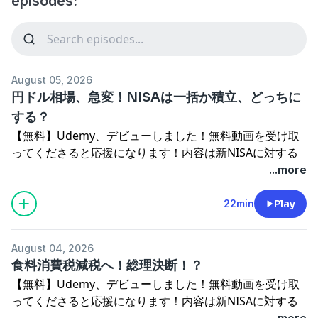
episodes:
August 05, 2026
円ドル相場、急変！NISAは一括か積立、どっちに
する？
【無料】Udemy、デビューしました！無料動画を受け取
ってくださると応援になります！内容は新NISAに対する
解説です。初心者向けです。↓
...more
https://www.udemy.com/course/nisa1-vt/?
referralCode=CC1EF5638F1088DCF116Udemyが初めて
22min
Play
の方はこちらが受講生用アカウント開設動画です。所用1
～2分・無料で開設できます。（スマホアプリもありま
August 04, 2026
す）↓※音が出ます。
食料消費税減税へ！総理決断！？
https://vimeo.com/1059374855/ac574dff0fーーーーー
【無料】Udemy、デビューしました！無料動画を受け取
ーーーーーーーーーー
ってくださると応援になります！内容は新NISAに対する
【今日のトピック】
解説です。初心者向けです。↓
...more