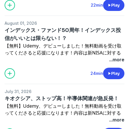
・国債が相続減免、NISA枠？
タイトル：オンラインで始めるFP副業術！↓
カで初心者・入門者向けの株式投資・資産運用関連講座を
referralCode=CC1EF5638F1088DCF116Udemyが初めて
22min
Play
・再び日米協調介入？一時1ドル155円前半！闘病記を書
https://amzn.to/3Uyl6Yt【引越ししました】元証券マ
中心にやっています。↓ https://www.street-
の方はこちらが受講生用アカウント開設動画です。所用1
いてみました。タイトル：大腸切除闘病日記↓
ン・ファイナンシャルプランナーで投資アドバイザーのし
academy.com/steachers/559284?
～2分・無料で開設できます。（スマホアプリもありま
https://amzn.to/40PF0SQ【読み上げ推奨】最近のkindle
んさんです。短時間でサクッと学べる今日の経済ニュー
August 01, 2026
conversion_name=direct_message&tracking_code=866a
す）↓※音が出ます。
アプリには読み上げ機能が付いています。本を開いて上部
ス。おススメ再生速度1.5～2倍投資・資産運用のために影
インデックス・ファンド50周年！インデックス投
ストアカの初回クーポンです。↓ https://www.street-
https://vimeo.com/1059374855/ac574dff0fーーーーー
タップ→Aa→その他→アシストリーダーをオン 3.5倍速
響がありそうなニュースを選んでいます。励みになりま
信がいいとは限らない！？
academy.com/friend_invites/ZWVlvieQしんさん プロ
ーーーーーーーーーー
まで上げられます。kindle出版デビュー作です。Amazon
す！番組へのメッセージはこちらから↓
フィール 投資アドバイザー、元証券マン、元デイトレー
【無料】Udemy、デビューしました！無料動画を受け取
【今日のトピック】
で「オンラインFP」で検索か下記まで。投資関連じゃな
https://marshmallow-qa.com/u2iiqvfppa7zqmj?
ダー、現役FP。主な取得資格歴 ・証券外務員1種・協会
ってくださると応援になります！内容は新NISAに対する
・世界の都市集中度合い
くて「副業」関連なので興味がない方はご注意ください。
utm_medium=url_text&utm_source=promotionストア
認定FP・2級FP技能士・長期積立投資研究会 主宰講師実
解説です。初心者向けです。↓
...more
・高額療養費が38％引き上げ
タイトル：オンラインで始めるFP副業術！↓
カで初心者・入門者向けの株式投資・資産運用関連講座を
績など現在まで約6000人以上に投資相談を経験。・上場
https://www.udemy.com/course/nisa1-vt/?
・日米協調介入！？円が急伸！週明けは円高？円安？闘病
https://amzn.to/3Uyl6Yt【引越ししました】元証券マ
中心にやっています。↓ https://www.street-
葬儀会社タイアップセミナー エンディングノートの作り
referralCode=CC1EF5638F1088DCF116Udemyが初めて
24min
Play
記を書いてみました。タイトル：大腸切除闘病日記↓
ン・ファイナンシャルプランナーで投資アドバイザーのし
academy.com/steachers/559284?
方・東証一部上場通販会社 女性のためのマネーセミナー
の方はこちらが受講生用アカウント開設動画です。所用1
https://amzn.to/40PF0SQ【読み上げ推奨】最近のkindle
んさんです。短時間でサクッと学べる今日の経済ニュー
conversion_name=direct_message&tracking_code=866a
など多数。【経歴】高校時代は応援団で団旗持ち。大学は
～2分・無料で開設できます。（スマホアプリもありま
アプリには読み上げ機能が付いています。本を開いて上部
ス。おススメ再生速度1.5～2倍投資・資産運用のために影
ストアカの初回クーポンです。↓ https://www.street-
July 31, 2026
首都圏の2流大学で学校にも行かず、毎晩飲み歩く。そん
す）↓※音が出ます。
タップ→Aa→その他→アシストリーダーをオン 3.5倍速
響がありそうなニュースを選んでいます。励みになりま
キオクシア、ストップ高！半導体関連が急反発！
academy.com/friend_invites/ZWVlvieQしんさん プロ
な堕落した生活が災いして就職活動ではバブル絶頂期にか
https://vimeo.com/1059374855/ac574dff0fーーーーー
まで上げられます。kindle出版デビュー作です。Amazon
す！番組へのメッセージはこちらから↓
フィール 投資アドバイザー、元証券マン、元デイトレー
【無料】Udemy、デビューしました！無料動画を受け取
かわらず志望の銀行に全部落ちて、やむなく同じ金融とい
ーーーーーーーーーー
で「オンラインFP」で検索か下記まで。投資関連じゃな
https://marshmallow-qa.com/u2iiqvfppa7zqmj?
ダー、現役FP。主な取得資格歴 ・証券外務員1種・協会
ってくださると応援になります！内容は新NISAに対する
う理由で証券会社に就職。証券会社に就職したとたん、あ
【今日のトピック】
くて「副業」関連なので興味がない方はご注意ください。
utm_medium=url_text&utm_source=promotionストア
認定FP・2級FP技能士・長期積立投資研究会 主宰講師実
解説です。初心者向けです。↓
...more
えなくバブルは崩壊。大学時代の自由気ままな生活から一
・ビッグテックからメモリ大手へ？キャッシュの流れ？
タイトル：オンラインで始めるFP副業術！↓
カで初心者・入門者向けの株式投資・資産運用関連講座を
績など現在まで約6000人以上に投資相談を経験。・上場
https://www.udemy.com/course/nisa1-vt/?
転、メチャクチャ体育会系の会社でしごかれる。ある日は
・JAL保険サービスが業法違反？