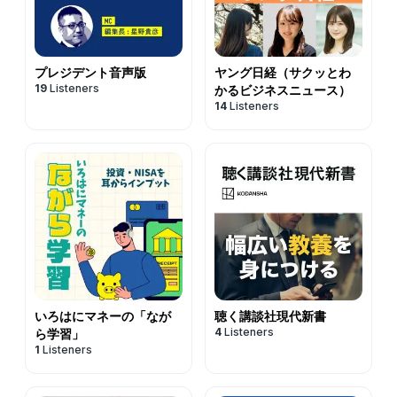
葬儀会社タイアップセミナー エンディングノートの作り
ステムトレードで詐欺まがいの被害にあったり、加えてリ
方・東証一部上場通販会社 女性のためのマネーセミナー
ーマン・ショックで投資資金を「溶かす」。子供の誕生時
など多数。【経歴】高校時代は応援団で団旗持ち。大学は
に、路頭に迷う寸前に…経験を通じて儲けも損失も大きい
首都圏の2流大学で学校にも行かず、毎晩飲み歩く。そん
プレジデント音声版
ヤング日経（サクッとわ
一発狙いの短期トレードよりも長期的に利益を積み重ねて
19
Listeners
な堕落した生活が災いして就職活動ではバブル絶頂期にか
かるビジネスニュース）
いくことの重要さを痛感した。オフショア香港でヘッジフ
14
Listeners
かわらず志望の銀行に全部落ちて、やむなく同じ金融とい
ァンドを立ち上げる寸前に挫折も味わう。日々積立投資の
う理由で証券会社に就職。証券会社に就職したとたん、あ
研究と実践を続けている。
えなくバブルは崩壊。大学時代の自由気ままな生活から一
転、メチャクチャ体育会系の会社でしごかれる。ある日は
１日150軒の飛び込み訪問、またある日は1日400軒の受話
器を手に縛り付けてテレアポ。シゴキには何とか耐えられ
たものの、無知な顧客にノルマ達成のため「はめ込む」営
業に嫌気が差して退社。金融機関の都合で無知な顧客に金
融商品を押し付けている実態に愕然とする。しかし金融へ
の思いは捨てきれず、後に保険代理店として独立。「経営
いろはにマネーの「なが
聴く講談社現代新書
者」「税対策」で初年度から生保業界トップ水準である
4
Listeners
ら学習」
MDRT基準に到達。本来大好きな相場の道にも手を出す。
1
Listeners
相場好きが行き過ぎて元外資系証券トレーダーに師事して
プロのトレーダーを目指す。投資信託、株式現物、信用取