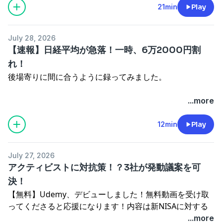
中心にやっています。↓ https://www.street-
方・東証一部上場通販会社 女性のためのマネーセミナー
referralCode=CC1EF5638F1088DCF116Udemyが初めて
21min
Play
器を手に縛り付けてテレアポ。シゴキには何とか耐えられ
てみました。タイトル：大腸切除闘病日記↓
引、先物、オプション、FX、CFDほぼすべて経験済み。シ
ン・ファイナンシャルプランナーで投資アドバイザーのし
academy.com/steachers/559284?
など多数。【経歴】高校時代は応援団で団旗持ち。大学は
の方はこちらが受講生用アカウント開設動画です。所用1
たものの、無知な顧客にノルマ達成のため「はめ込む」営
https://amzn.to/40PF0SQ【読み上げ推奨】最近のkindle
ステムトレードで詐欺まがいの被害にあったり、加えてリ
んさんです。短時間でサクッと学べる今日の経済ニュー
conversion_name=direct_message&tracking_code=866a
首都圏の2流大学で学校にも行かず、毎晩飲み歩く。そん
～2分・無料で開設できます。（スマホアプリもありま
業に嫌気が差して退社。金融機関の都合で無知な顧客に金
アプリには読み上げ機能が付いています。本を開いて上部
ーマン・ショックで投資資金を「溶かす」。子供の誕生時
ス。おススメ再生速度1.5～2倍投資・資産運用のために影
ストアカの初回クーポンです。↓ https://www.street-
July 28, 2026
な堕落した生活が災いして就職活動ではバブル絶頂期にか
す）↓※音が出ます。
融商品を押し付けている実態に愕然とする。しかし金融へ
タップ→Aa→その他→アシストリーダーをオン 3.5倍速
に、路頭に迷う寸前に…経験を通じて儲けも損失も大きい
響がありそうなニュースを選んでいます。励みになりま
【速報】日経平均が急落！一時、6万2000円割
academy.com/friend_invites/ZWVlvieQしんさん プロ
かわらず志望の銀行に全部落ちて、やむなく同じ金融とい
https://vimeo.com/1059374855/ac574dff0fーーーーー
の思いは捨てきれず、後に保険代理店として独立。「経営
まで上げられます。kindle出版デビュー作です。Amazon
一発狙いの短期トレードよりも長期的に利益を積み重ねて
す！番組へのメッセージはこちらから↓
フィール 投資アドバイザー、元証券マン、元デイトレー
れ！
う理由で証券会社に就職。証券会社に就職したとたん、あ
ーーーーーーーーーー
者」「税対策」で初年度から生保業界トップ水準である
で「オンラインFP」で検索か下記まで。投資関連じゃな
いくことの重要さを痛感した。オフショア香港でヘッジフ
https://marshmallow-qa.com/u2iiqvfppa7zqmj?
ダー、現役FP。主な取得資格歴 ・証券外務員1種・協会
えなくバブルは崩壊。大学時代の自由気ままな生活から一
後場寄りに間に合うように録ってみました。
【今日のトピック】
MDRT基準に到達。本来大好きな相場の道にも手を出す。
くて「副業」関連なので興味がない方はご注意ください。
ァンドを立ち上げる寸前に挫折も味わう。日々積立投資の
utm_medium=url_text&utm_source=promotionストア
認定FP・2級FP技能士・長期積立投資研究会 主宰講師実
転、メチャクチャ体育会系の会社でしごかれる。ある日は
・セブン銀行、小売と組んでBaas展開？
相場好きが行き過ぎて元外資系証券トレーダーに師事して
タイトル：オンラインで始めるFP副業術！↓
研究と実践を続けている。
カで初心者・入門者向けの株式投資・資産運用関連講座を
績など現在まで約6000人以上に投資相談を経験。・上場
１日150軒の飛び込み訪問、またある日は1日400軒の受話
後場に安値付けてくるかどうか。。。
...more
・外食カツ丼大手が苦戦の理由
プロのトレーダーを目指す。投資信託、株式現物、信用取
https://amzn.to/3Uyl6Yt【引越ししました】元証券マ
中心にやっています。↓ https://www.street-
葬儀会社タイアップセミナー エンディングノートの作り
器を手に縛り付けてテレアポ。シゴキには何とか耐えられ
・日経平均、乱高下？メモリ大手、決算発表の影響！？闘
引、先物、オプション、FX、CFDほぼすべて経験済み。シ
ン・ファイナンシャルプランナーで投資アドバイザーのし
academy.com/steachers/559284?
方・東証一部上場通販会社 女性のためのマネーセミナー
たものの、無知な顧客にノルマ達成のため「はめ込む」営
12min
Play
病記を書いてみました。タイトル：大腸切除闘病日記↓
ステムトレードで詐欺まがいの被害にあったり、加えてリ
んさんです。短時間でサクッと学べる今日の経済ニュー
conversion_name=direct_message&tracking_code=866a
など多数。【経歴】高校時代は応援団で団旗持ち。大学は
業に嫌気が差して退社。金融機関の都合で無知な顧客に金
https://amzn.to/40PF0SQ【読み上げ推奨】最近のkindle
ーマン・ショックで投資資金を「溶かす」。子供の誕生時
ス。おススメ再生速度1.5～2倍投資・資産運用のために影
ストアカの初回クーポンです。↓ https://www.street-
首都圏の2流大学で学校にも行かず、毎晩飲み歩く。そん
融商品を押し付けている実態に愕然とする。しかし金融へ
アプリには読み上げ機能が付いています。本を開いて上部
に、路頭に迷う寸前に…経験を通じて儲けも損失も大きい
響がありそうなニュースを選んでいます。励みになりま
academy.com/friend_invites/ZWVlvieQしんさん プロ
July 27, 2026
な堕落した生活が災いして就職活動ではバブル絶頂期にか
の思いは捨てきれず、後に保険代理店として独立。「経営
タップ→Aa→その他→アシストリーダーをオン 3.5倍速
一発狙いの短期トレードよりも長期的に利益を積み重ねて
す！番組へのメッセージはこちらから↓
フィール 投資アドバイザー、元証券マン、元デイトレー
アクティビストに対抗策！？3社が発動議案を可
かわらず志望の銀行に全部落ちて、やむなく同じ金融とい
者」「税対策」で初年度から生保業界トップ水準である
まで上げられます。kindle出版デビュー作です。Amazon
いくことの重要さを痛感した。オフショア香港でヘッジフ
https://marshmallow-qa.com/u2iiqvfppa7zqmj?
ダー、現役FP。主な取得資格歴 ・証券外務員1種・協会
決！
う理由で証券会社に就職。証券会社に就職したとたん、あ
MDRT基準に到達。本来大好きな相場の道にも手を出す。
で「オンラインFP」で検索か下記まで。投資関連じゃな
ァンドを立ち上げる寸前に挫折も味わう。日々積立投資の
utm_medium=url_text&utm_source=promotionストア
認定FP・2級FP技能士・長期積立投資研究会 主宰講師実
えなくバブルは崩壊。大学時代の自由気ままな生活から一
【無料】Udemy、デビューしました！無料動画を受け取
相場好きが行き過ぎて元外資系証券トレーダーに師事して
くて「副業」関連なので興味がない方はご注意ください。
研究と実践を続けている。
カで初心者・入門者向けの株式投資・資産運用関連講座を
績など現在まで約6000人以上に投資相談を経験。・上場
転、メチャクチャ体育会系の会社でしごかれる。ある日は
ってくださると応援になります！内容は新NISAに対する
プロのトレーダーを目指す。投資信託、株式現物、信用取
タイトル：オンラインで始めるFP副業術！↓
中心にやっています。↓ https://www.street-
葬儀会社タイアップセミナー エンディングノートの作り
１日150軒の飛び込み訪問、またある日は1日400軒の受話
解説です。初心者向けです。↓
...more
引、先物、オプション、FX、CFDほぼすべて経験済み。シ
https://amzn.to/3Uyl6Yt【引越ししました】元証券マ