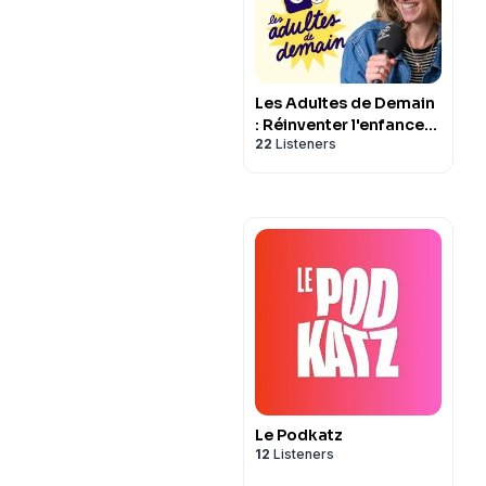
Les Adultes de Demain
: Réinventer l'enfance
22
Listeners
et l'éducation
Le Podkatz
12
Listeners