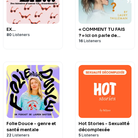
EX...
« COMMENT TU FAIS
80
Listeners
? » Ici on parle de
16
Listeners
vulnérabilité, et + si
affinités !
Folie Douce - genre et
Hot Stories - Sexualité
santé mentale
décomplexée
22
Listeners
5
Listeners