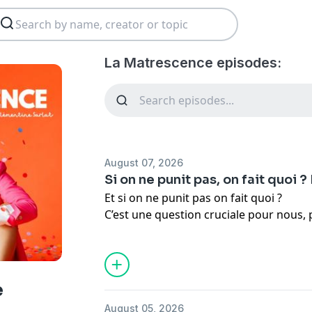
La Matrescence episodes:
August 07, 2026
Si on ne punit pas, on fait quoi 
Et si on ne punit pas on fait quoi ?
C’est une question cruciale pour nous, 
Pour transformer nos relations avec no
rapport de domination, il est essentiel
d'apprendre à les écouter. C’est la cond
libres de nous parler.
e
Cette philosophie est au cœur de la mé
August 05, 2026