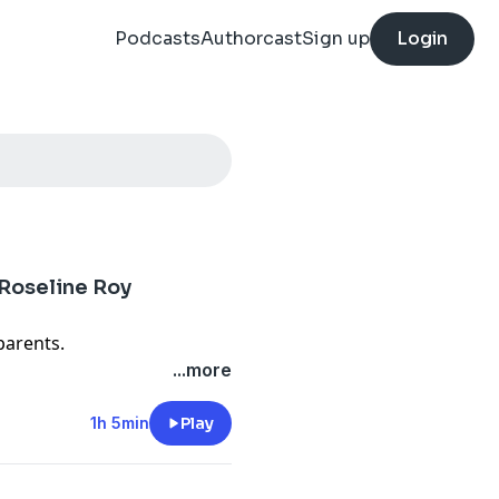
Podcasts
Authorcast
Sign up
Login
? Roseline Roy
parents.
s enfants et dépasser le
...more
 de revoir notre approche et
ition pour qu’ils se sentent
1h 5min
Play
thode de Joanna Faber et