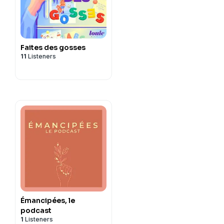
Faites des gosses
11
Listeners
Émancipées, le
podcast
1
Listeners