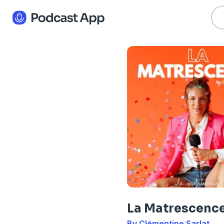
La Matrescenc
By Clémentine Sarlat