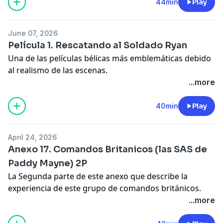
Patreon.com/lasegundagm
44min
Play
Paypal.me/Lasegundagm
June 07, 2026
Para contactarme:
segundagm@outlook.com
Película 1. Rescatando al Soldado Ryan
Una de las películas bélicas más emblemáticas debido
al realismo de las escenas.
...more
Había tanto de qué hablar que hoy presento la
Primera parte.
40min
Play
April 24, 2026
Anexo 17. Comandos Britanicos (las SAS de
Paddy Mayne) 2P
La Segunda parte de este anexo que describe la
experiencia de este grupo de comandos británicos.
Una historia poco conocida hasta hace poco y
...more
popularizada por las serie de la BBC: Rogue Heroes.