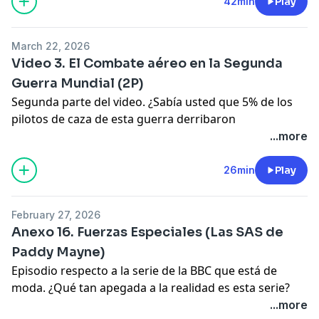
42min
Play
Fe de erratas. en el episodio afirmo que Muammar
Gaddafi fue dictador de Siria. es incorrecto, fue
March 22, 2026
dictador de Libia.
Video 3. El Combate aéreo en la Segunda
Guerra Mundial (2P)
Segunda parte del video. ¿Sabía usted que 5% de los
pilotos de caza de esta guerra derribaron
aproximadamente la mitad de los aviones?
...more
Espero que lo disfrute
26min
Play
February 27, 2026
Anexo 16. Fuerzas Especiales (Las SAS de
Paddy Mayne)
Episodio respecto a la serie de la BBC que está de
moda. ¿Qué tan apegada a la realidad es esta serie?
...more