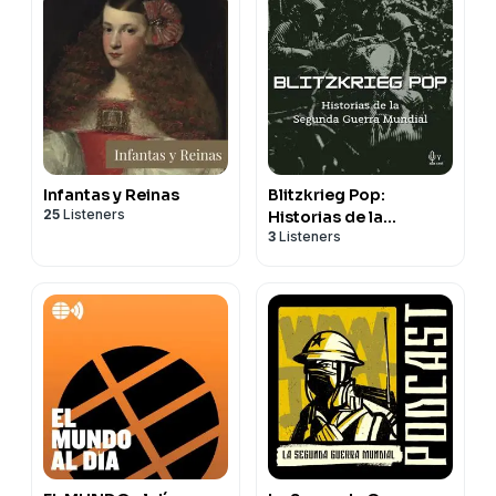
Infantas y Reinas
Blitzkrieg Pop:
25
Listeners
Historias de la
3
Listeners
Segunda Guerra
Mundial