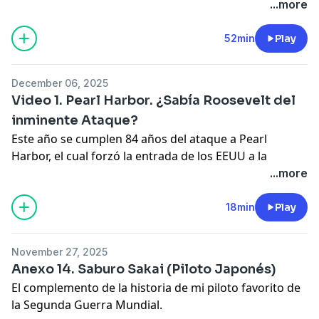
Estados Unidos de América.
...more
52min
Play
December 06, 2025
Video 1. Pearl Harbor. ¿Sabía Roosevelt del
inminente Ataque?
Este año se cumplen 84 años del ataque a Pearl
Harbor, el cual forzó la entrada de los EEUU a la
Segunda Guerra Mundial. No desaparece la teoría de
...more
que Roosevelt estaba al tanto del ataque y lo permitió
para forzar el ingreso de su nación a la guerra.
18min
Play
¿Usted qué opina?
November 27, 2025
Anexo 14. Saburo Sakai (Piloto Japonés)
El complemento de la historia de mi piloto favorito de
la Segunda Guerra Mundial.