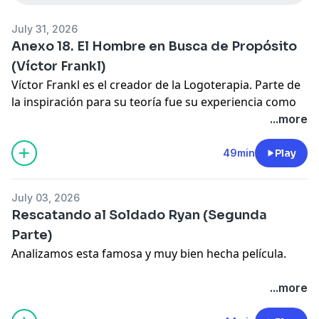
July 31, 2026
Anexo 18. El Hombre en Busca de Propósito
(Víctor Frankl)
Víctor Frankl es el creador de la Logoterapia. Parte de
la inspiración para su teoría fue su experiencia como
prisionero de campo de concentración durante la
...more
Segunda Guerra Mundial.
No es solo una historia muy interesante, tiene un
49min
Play
mensaje relevante para el día de hoy.
July 03, 2026
Rescatando al Soldado Ryan (Segunda
Parte)
Analizamos esta famosa y muy bien hecha película.
Para apoyarme financeramente:
...more