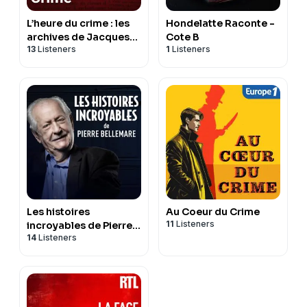
L’heure du crime : les
Hondelatte Raconte -
archives de Jacques
Cote B
13
Listeners
1
Listeners
Pradel
Les histoires
Au Coeur du Crime
11
Listeners
incroyables de Pierre
14
Listeners
Bellemare