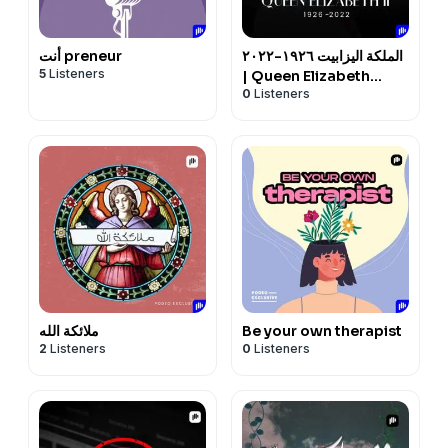
الملكة اليزابيت ١٩٢٦-٢٠٢٢
أنت preneur
5
Listeners
| Queen Elizabeth
0
Listeners
1926-2022
Be your own therapist
ملائكة الله
2
Listeners
0
Listeners