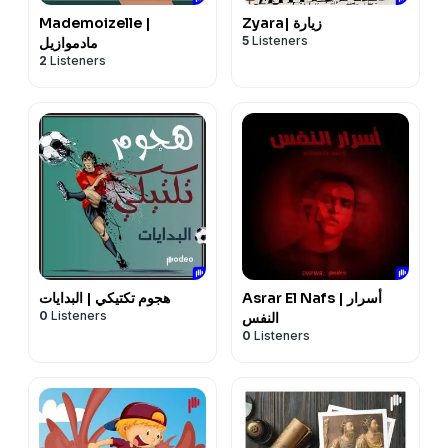
Zyara| زيارة
Mademoizelle |
5
Listeners
مادموازيل
2
Listeners
Asrar El Nafs | أسرار
هجوم تكتيكي | البدايات
0
Listeners
النفس
0
Listeners