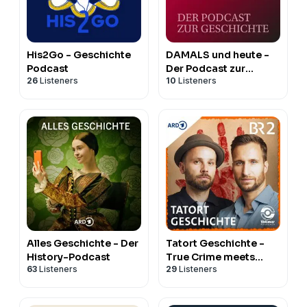
AKTION: Hörerinnen und Hörer dieses Podcasts
können unter
www.geo-epoche.de/podcast
kostenlos
ein eBook aus unserer Ausgabe "Verbrechen der
His2Go - Geschichte
DAMALS und heute -
Podcast
Der Podcast zur
Vergangenheit" herunterladen.
26
Listeners
10
Listeners
Geschichte
Dieser Podcast wird vermarktet von Julep Media:
sales@julep.de
Alles Geschichte - Der
Tatort Geschichte -
History-Podcast
True Crime meets
63
Listeners
29
Listeners
History