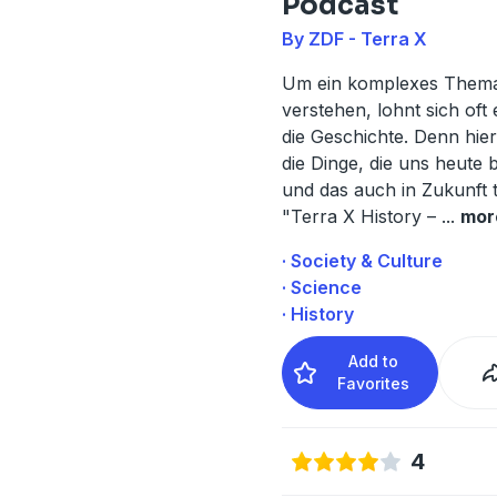
Podcast
By ZDF - Terra X
Um ein komplexes Thema
verstehen, lohnt sich oft e
die Geschichte. Denn hie
die Dinge, die uns heute 
und das auch in Zukunft 
"Terra X History –
...
mor
· Society & Culture
· Science
· History
Add to
Favorites
4