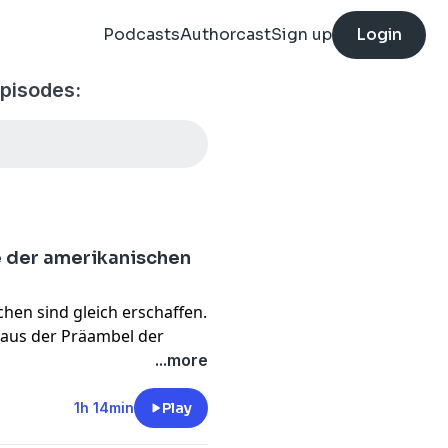
Podcasts
Authorcast
Sign up
Login
episodes:
e der amerikanischen
chen sind gleich erschaffen.
z aus der Präambel der
g von 1776. Sie gilt als
...more
Am 4. Juli 2026 feiern die
gigkeitserklärung und
1h 14min
Play
oßbritanniens über ihre