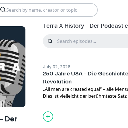
Terra X History - Der Podcast 
July 02, 2026
250 Jahre USA - Die Geschicht
Revolution
„All men are created equal“ – alle Mens
Dies ist vielleicht der berühmteste Sat
amerikanischen Unabhängigkeitserklärun
Geburtsstunde der Vereinigten Staaten. 
USA das 250. Jubiläum dieser Unabhän
 - Der
damit auch das Ende der Herrschaft Gr