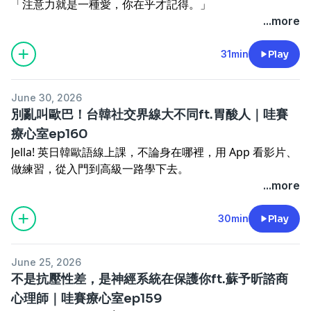
「注意力就是一種愛，你在乎才記得。」
.
若你覺得我們節目不錯，請記得要訂閱哦。也歡迎來跟我們
聊聊
「重要他人的無條件接納，是走出困境的關鍵。」
...more
本集重點
聊聊
https://portaly.cc/onyourpsy
「此時此刻你能付出的陪伴，就是給對方最好的。」
。鎮靜安眠藥物涵蓋泛圍廣，作用功效組合百百種
https://portaly.cc/onyourpsy
--
「幸福並非沒有挫折，而是從掙扎中坎坷迎來。」
31min
Play
。苯二氮平（BZD）類藥物傷腦？因果關係要釐清
--
主談人：蔡宇哲博士、劉仲彬臨床心理師
.
。醫生開藥說有需要再吃，到底是什麼時候需要吃？
主談人：心理師Nana、陳亭君臨床心理師(君編)
推薦閱讀：《父母的旅程》
。新一代安眠藥物好處多？優、缺點一次跟你說
June 30, 2026
https://bit.ly/3SXBWlr
。醫美打牛奶針助眠性命危：麻醉科專業用藥非鎮靜安眠藥
Powered by
Firstory Hosting
別亂叫歐巴！台韓社交界線大不同ft.胃酸人｜哇賽
.
物
Powered by
Firstory Hosting
療心室ep160
本集重點
。常見的助眠保健食品作用機制與成效老實說
Jella! 英日韓歐語線上課，不論身在哪裡，用 App 看影片、
。逆境中開出韌性花朵
。現代人睡眠品質下降常見問題：手機成癮
做練習，從入門到高級一路學下去。
。無條件接納的關鍵力量
.
.
...more
。從理想幻滅到理解現實
贊助支持哇賽心理學：
7/6 - 7/30 全 Jella! 單門課 79 折
。放下執著與過去和解
https://portaly.cc/onyourpsy/support
陪讀班課程可選限時 5 折方案
30min
Play
。用好奇的後設視角看傷害
留言告訴我你對這一集的想法：
課表＋每週直播＝半年有感升級！
。別陷入完美主義的焦慮
https://open.firstory.me/user/ck7t2fz77qu7g0873ln5hz
.
。家的核心是傾聽與陪伴
若你覺得我們節目不錯，請記得要訂閱哦。也歡迎來跟我們
June 25, 2026
輸入折扣碼「onyourpsyjella250」再折 $250（5 折方案不
。如金繕工藝般接納不完美
聊聊
不是抗壓性差，是神經系統在保護你ft.蘇予昕諮商
適用）
贊助支持哇賽心理學：
https://portaly.cc/onyourpsy
心理師｜哇賽療心室ep159
2026 秋季陪讀班：
https://url.wordup.com.tw/RV22l
https://portaly.cc/onyourpsy/support
--