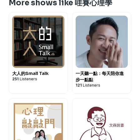
More shows like 哇賽心理學
。回顧人生微光點，啟動腹側迷走神經
.
。每天一點點的自我覺察練習：好好吃飯五分鐘
若你覺得我們節目不錯，請記得要訂閱哦。也歡迎來跟我們
。從第二人稱視角自我勉勵，建立內在關係
聊聊
.
https://portaly.cc/onyourpsy
點亮心燈，贊助支持哇賽心理學：
--
https://portaly.cc/onyourpsy/support
主談人：心理師Nana、胃酸人
留言告訴我你對這一集的想法：
https://open.firstory.me/user/ck7t2fz77qu7g0873ln5hz
.
Powered by
Firstory Hosting
若你覺得我們節目不錯，請記得要訂閱哦。也歡迎來跟我們
大人的Small Talk
一天聽一點：每天陪你進
聊聊
251
Listeners
步一點點
121
Listeners
https://portaly.cc/onyourpsy
--
主談人：心理師Nana、蘇予昕諮商心理師
Powered by
Firstory Hosting