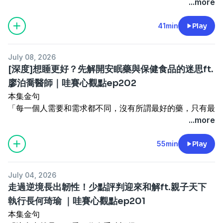
「壓垮人的不是勞累，而是大腦的認知過載。」
...more
「表達脆弱不丟臉，那會讓你與孩子更靠近。」
若你覺得我們節目不錯，請記得要訂閱哦。也歡迎來跟我們
「健康的伴侶，是能頂著風雨像孩子般玩樂。」
「只要願意做出改變，家庭關係就擁有希望。」
聊聊
「婚姻不是童話，而是一面看見陰影的鏡子。」
41min
Play
.
https://portaly.cc/onyourpsy
「愛是充滿行動的動詞，而非存在的名詞。」
本集重點
--
.
。每個人都有自己天生的氣質，男子氣概只是其一
主談人：蔡宇哲博士、范永銀(范大)
July 08, 2026
本集重點
。釐清毒性來源：氣質矯枉過正
[深度]想睡更好？先解開安眠藥與保健食品的迷思ft.
。日常小事累積成婚內失戀
。四種有毒的男子氣概：絕對掌控型、情緒壓抑型、排斥陰
廖泊喬醫師｜哇賽心觀點ep202
。大腦過載的隱形認知勞務
柔型、男性權力型
Powered by
Firstory Hosting
本集金句
。長不大的彼得潘型丈夫
。傷敵一千，自損五百：為家庭奉獻半生，卻換來孤獨下半
「每一個人需要和需求都不同，沒有所謂最好的藥，只有最
。被迫成為嚴厲母親的溫蒂
生
適合你的處方。」
...more
。已婚男人說不出口的寂寞
。這人特質有毒嗎？簡單五指標，初步判斷
「用藥最需要擔心的是大砲打小鳥，確實有效，卻未必是你
。從情緒脆弱走向情緒自主
。說出雄性的脆弱：一個故事就讓阿北們留下男兒淚
真正所需。」
55min
Play
。透過穿越時空與過去和解
。是在當長官還是當爸爸？與孩子建立情感連結
「面對睡眠困擾，如果沒有從源頭下手，長期下來仍然難以
。修復衝突讓伴侶關係完整
.
改善。」
.
贊助支持哇賽心理學：
July 04, 2026
.
❤️你的贊助可以讓哇賽更好：
https://portaly.cc/onyourpsy/support
走過逆境長出韌性！少點評判迎來和解ft.親子天下
推薦閱讀：
這21堂課，有毒！：成癮科醫師寫給臺灣人的
https://portaly.cc/onyourpsy/support
留言告訴我你對這一集的想法：
執行長何琦瑜 ｜哇賽心觀點ep201
當代成癮課
留言告訴我你對這一集的想法：
https://open.firstory.me/user/ck7t2fz77qu7g0873ln5hz
本集金句
https://bit.ly/3QLp5lU
https://open.firstory.me/user/ck7t2fz77qu7g0873ln5hz
若你覺得我們節目不錯，請記得要訂閱哦。也歡迎來跟我們