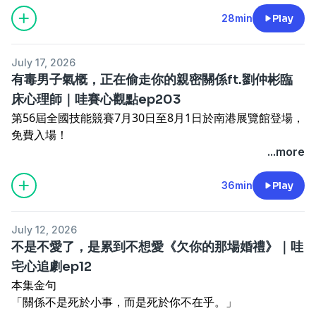
會。」
。高功能倖存者代表：得長女病的灰姑娘
.
--
「老客戶是資產，不是你的負債。表單的頂端」
28min
Play
。高功能倖存者VS高功能者差異：你是為了讓誰開心？
若你覺得我們節目不錯，請記得要訂閱哦。也歡迎來跟我們
主談人：蔡宇哲博士、許恆嘉博士
.
。給高功能倖存者：別等到倒下那一刻才看清界線
聊聊
推薦閱讀：
頂尖銷售的底層思維
。手上握的是好牌壞牌，可以由你自己決定
https://portaly.cc/onyourpsy
July 17, 2026
https://bit.ly/45gwBsm
.
--
Powered by
Firstory Hosting
有毒男子氣概，正在偷走你的親密關係ft.劉仲彬臨
.
贊助支持哇賽心理學：
主談人：蔡宇哲博士、蕭捷健醫師
床心理師｜哇賽心觀點ep203
本集重點
https://portaly.cc/onyourpsy/support
第56屆全國技能競賽7月30日至8月1日於南港展覽館登場，
。冰山理論看銷售：事情觀點有很多，但問題要從老闆痛點
留言告訴我你對這一集的想法：
免費入場！
下手
https://open.firstory.me/user/ck7t2fz77qu7g0873ln5hz
Powered by
Firstory Hosting
青年組55職類、青少年組13職類，逾千名選手競技，還有
...more
。頂級銷售面對失敗：被拒絕只是還沒成交
.
展示與互動體驗，邀你一起為選手加油！
。銷售也講緣分，有時放棄是一種勝利
若你覺得我們節目不錯，請記得要訂閱哦。也歡迎來跟我們
技能競賽活動官網
36min
Play
。成長型思維突破銷售困境：找對客戶，為客戶創造價值
聊聊
https://worldskillstw.wdasec.gov.tw/
。銷售與AI競爭？用人心靠近人性
https://portaly.cc/onyourpsy
.
。複雜概念簡單說，銷售要讓大家懂
--
July 12, 2026
#本集所提及的個案故事，皆是已獲得同意或經過改編，非
.
主談人：蔡宇哲博士、周慕姿 諮商心理師
不是不愛了，是累到不想愛《欠你的那場婚禮》｜哇
原始個案情況#
贊助支持哇賽心理學：
宅心追劇ep12
本集金句
https://portaly.cc/onyourpsy/support
本集金句
「做對是應該，做錯被挑剔，是最絕望的教養。」
留言告訴我你對這一集的想法：
Powered by
Firstory Hosting
「關係不是死於小事，而是死於你不在乎。」
「有毒的男子氣概，往往最先毒害到自己。」
https://open.firstory.me/user/ck7t2fz77qu7g0873ln5hz