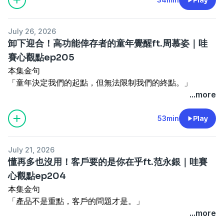
.
本集金句
本集重點
「運動後吃精緻澱粉，是修補肌肉的最佳時機。」
。跨世代溝通的核心關鍵
July 26, 2026
「少吃多動像遇到饑荒，代謝降低反而更難減。」
。帶人帶心的 VSAI 四狀態
卸下迎合！高功能倖存者的童年覺醒ft.周慕姿｜哇
「減重不要去對抗，而是順應身體原廠設定。」
。誇誇態：給予正向肯定
賽心觀點ep205
.
。聽聽態：耐心聆聽接納
本集金句
本集重點
。講理態：理性對等討論
「童年決定我們的起點，但無法限制我們的終點。」
。破解減重迷思：運動完正是享受美食好時機
。行動態：陪伴加油不打岔
「情緒切割是為了保護，情緒獨立才是真正的自由。」
...more
。0澱粉飲食副作用：落髮、不孕、膠原蛋白流失
。劃清界線讓孩子學承擔
「改變自己永遠比改變別人容易，也更有力量。」
。生酮飲食大口吃肉好開心？小心熱量超標，體重不減反增
。透過狀態循環建立關係
「你不需要證明自己的價值，才值得被愛。」
53min
Play
。糖尿病不是糖的問題，是內臟脂肪的問題
.
.
。澱粉攝取準則：多動要多吃，少動就少吃
贊助支持哇賽心理學：
推薦閱讀：
高功能倖存者
。168飲食重點搞錯反而越吃越胖？作息要跟生理時鐘走
https://portaly.cc/onyourpsy/support
July 21, 2026
https://bit.ly/4fkE27R
。愛吃麵包先冷凍再回烤？可保留部分抗性澱粉
留言告訴我你對這一集的想法：
懂再多也沒用！客戶要的是你在乎ft.范永銀｜哇賽
本集重點
.
https://open.firstory.me/user/ck7t2fz77qu7g0873ln5hz
心觀點ep204
。不是童年決定一切，但確實影響著我們最重要的部分
贊助支持哇賽心理學：
.
本集金句
。每個人選擇的生存策略不一，但大家要解決的問題都一樣
https://portaly.cc/onyourpsy/support
若你覺得我們節目不錯，請記得要訂閱哦。也歡迎來跟我們
「產品不是重點，客戶的問題才是。」
。缺席的父親：家庭動力系統看白雪公主
留言告訴我你對這一集的想法：
聊聊
「被拒絕只是還沒有成交，客戶和其他人簽約之前都有機
...more
。逃離原生家庭後，還能回家嗎？白雪公主也逃家
https://open.firstory.me/user/ck7t2fz77qu7g0873ln5hz
https://portaly.cc/onyourpsy