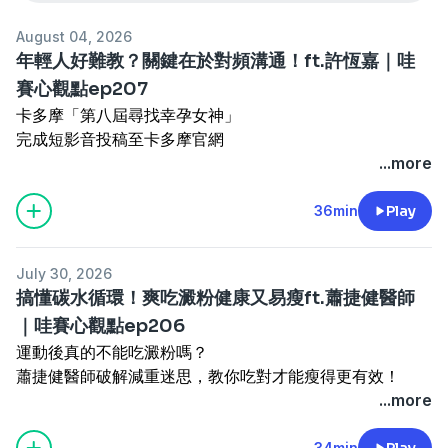
August 04, 2026
年輕人好難教？關鍵在於對頻溝通！ft.許恆嘉｜哇
賽心觀點ep207
卡多摩「第八屆尋找幸孕女神」
完成短影音投稿至卡多摩官網
通過審核即可獲得千元購物金及育兒好禮
...more
活動詳情：
https://lihi1.me/une26
.
36min
Play
本集金句
「沒有要求的溝通最簡單，關鍵在於建立關係。」
July 30, 2026
「帶人先帶心，重點是先接住對方的狀態。」
搞懂碳水循環！爽吃澱粉健康又易瘦ft.蕭捷健醫師
「接納現在的自己，才會產生向上的力量。」
｜哇賽心觀點ep206
「先把界線講清楚，放手才能長出責任感。」
運動後真的不能吃澱粉嗎？
.
蕭捷健醫師破解減重迷思，教你吃對才能瘦得更有效！
推薦閱讀：
放心，不放任：從覺察到同步，找回教養的彈性
輸入折扣碼【wa300】現折300元。
...more
與可能
https://shifuclass.com/OZpmL
https://bit.ly/3TuKBMI
.
34min
Play