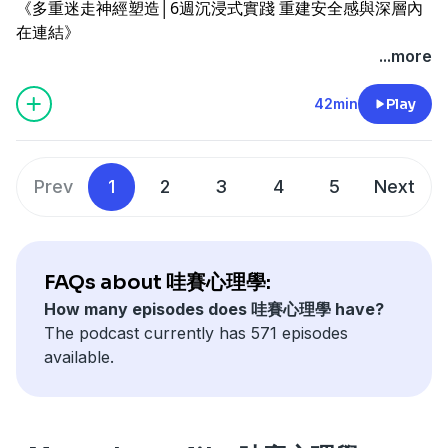
《多重迷走神經塑造│6週沉浸式實踐 重建安全感與深層內
.
留言告訴我你對這一集的想法：
主談人：蔡宇哲博士、廖泊喬醫師
在連結》
本集金句
https://open.firstory.me/user/ck7t2fz77qu7g0873ln5hz
全球多重迷走神經臨床實踐權威 • Deb Dana 親授！
...more
「語言是文化相遇的橋樑，透過語言理解彼此，讓差異成為
若你覺得我們節目不錯，請記得要訂閱哦。也歡迎來跟我們
➤課程全球最低價：
共榮的開始。」
聊聊
Powered by
Firstory Hosting
https://www.pressplay.cc/link/s/85095131
42min
Play
「我們如何使用語言，其實也反映出我們身處的社會與文
https://portaly.cc/onyourpsy
➤輸入哇賽專屬折扣碼【WOW350】折$350
化。」
--
（使用期限至2026/8/6）
「不用害怕犯錯，要是一學就會，老師還能教什麼呢？」
主談人：蔡宇哲博士、何琦瑜 親子天下執行長
.
本集重點
Prev
1
2
3
4
5
Next
本集金句
。留學生活意外開啟教學生涯
「神經系統受到了成長背景影響，逐漸被訓練成對某些狀態
。文化大衝擊：台灣吃不到青菜？
Powered by
Firstory Hosting
特別敏銳。」
。韓國文化快問快答：社交距離、年齡、咖啡
「不需要追求巨大的好事，活著也不錯的微光時刻就足
。學語言別只看教科書，生活用語從歌詞上手
FAQs about 哇賽心理學:
夠。」
。語言使用方式透露文化脈絡
How many episodes does 哇賽心理學 have?
「用第二人稱肯定自己，先跟內在神經系統交朋友。」
。AI及時翻譯vs真實溫度交流
The podcast currently has 571 episodes
.
.
available.
本集重點
點亮心燈，贊助支持哇賽心理學：
。是我太脆弱嗎？神經系統發威，生活、職場中的冷汗時刻
https://portaly.cc/onyourpsy/support
。對某些狀態總是特別有感？從成長經驗理解神經系統
留言告訴我你對這一集的想法：
。自律神經系統調節練習：呼吸+接地+手放心上
https://open.firstory.me/user/ck7t2fz77qu7g0873ln5hz