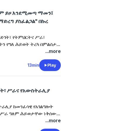
ንም ይዞ እንደሚመጣ ማመን፤
 ማድረግ ያስፈልጋል" በኩረ
ዕድገት፣ የትምህርትና ሥራ፣
ትን የግለ ሕይወት ትረካ በምልሰታዊ
ራሉ።
...more
13min
Play
ርት፣ ሥራና የአውስትራሊያ
ስትራሊያ ከመንፈሳዊ የአገልግሎት
 የሥራ ዓለም ሕይወታቸው ነቅሰው
...more