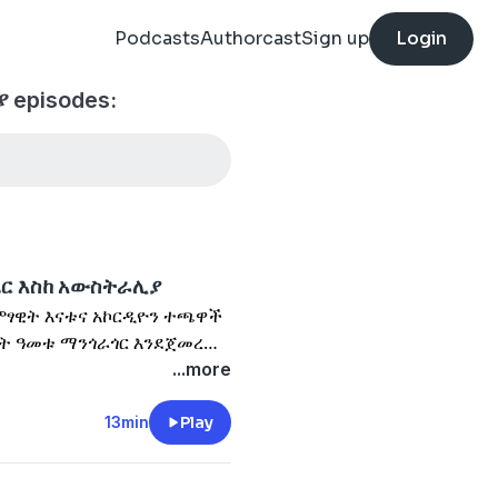
Podcasts
Authorcast
Sign up
Login
 episodes:
ንደር እስከ አውስትራሊያ
ምፃዊት እናቱና አኮርዲዮን ተጫዋች
ስት ዓመቱ ማንጎራጎር እንደጀመረ
ስለ ገጠሙት ተግዳሮቶችና መልካም
...more
13min
Play