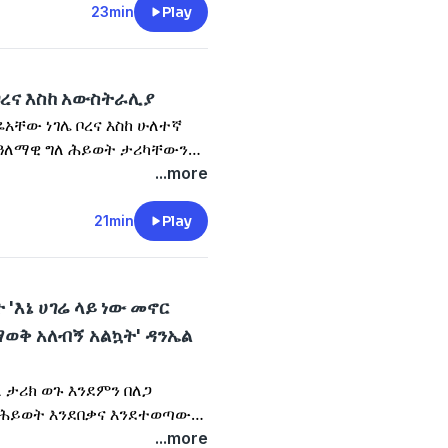
23min
Play
 ቦረና እስከ አውስትራሊያ
አቸው ነገሌ ቦረና እስከ ሁለተኛ
ዓለማዊ ግለ ሕይወት ታሪካቸውን
...more
21min
Play
 'እኔ ሀገሬ ላይ ነው መኖር
ማወቅ አለብኝ አልኳት' ዳንኤል
 ታሪክ ወጉ እንደምን በለጋ
ት ሕይወት እንደበቃና እንደተወጣው
ይወት ምዕራፍ ጅማሮውን፣
...more