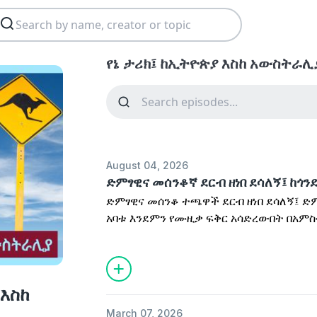
የኔ ታሪክ፤ ከኢትዮጵያ እስከ አውስትራሊያ
August 04, 2026
ድምፃዊና መሰንቆኛ ደርብ ዘነበ ደሳለኝ፤ ከጎ
ድምፃዊና መሰንቆ ተጫዋች ደርብ ዘነበ ደሳለኝ፤ ድ
አባቱ እንደምን የሙዚቃ ፍቅር አሳድረውበት በአም
ያወጋል። በሀገረ አውስትራሊያ የሙዚቃ ሕይወቱ 
ዕድሎችም ይናገራል።
 እስከ
March 07, 2026