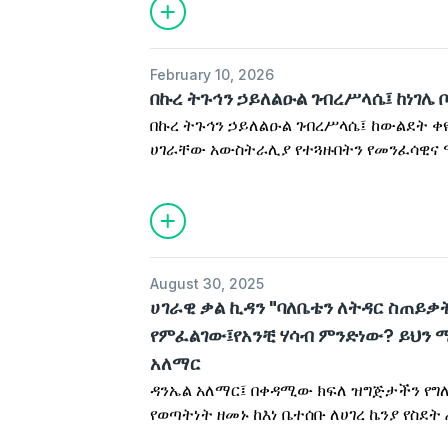
February 10, 2026
በኩረ ትጉኅን ኃይለልዑል ገብረሥላሴ፤ ከነገሌ
በኩረ ትጉኅን ኃይለልዑል ገብረሥላሴ፤ ከውልደት ቀዬ
ሀገራቸው አውስትራሊያ የተጓዙበትን የመንፈሳዊና 
ያጋራሉ።
August 30, 2025
ሀገራዊ ቃል ኪዳን "ባለቤቴን ለትዳር ስጠይቃት
የምፈልገው፤የአንቺ ሃሳብ ምንድነው? ይህን 
አለማር
ዳንኤል አለማር፤ በቀዳሚው ክፍለ ዝግጅታችን የግለ
የወጣትነት ዘመኑ ከእነ ቤተሰቡ ለሀገረ ኬንያ የስደ
አውግቷል። በመቋጫው፤ የአውስትራሊ አዲስ የሕ