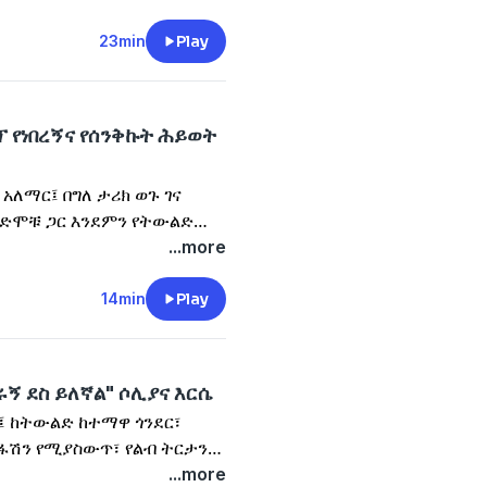
23min
Play
ፕ የነበረኝና የሰንቅኩት ሕይወት
 አለማር፤ በግለ ታሪክ ወጉ ገና
ንድሞቹ ጋር እንደምን የትውልድ
ደተዳረገና የኢትዮጵያ ስም እንደምን
...more
14min
Play
 ደስ ይለኛል" ሶሊያና እርሴ
፤ ከትውልድ ከተማዋ ጎንደር፣
ንፋሽን የሚያስውጥ፣ የልብ ትርታን
 የመድረክ ዕውነታ የማይመስለው፤
...more