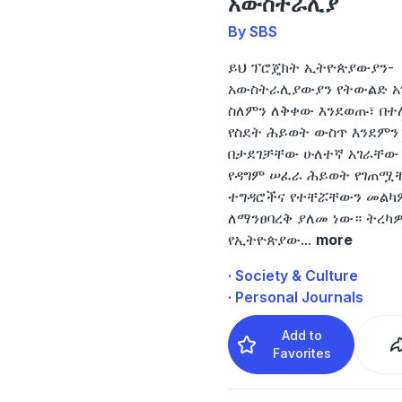
አውስትራሊያ
By SBS
ይህ ፕሮጄክት ኢትዮጵያውያን-
አውስትራሊያውያን የትውልድ አ
ስለምን ለቅቀው እንደወጡ፣ በተለ
የስደት ሕይወት ውስጥ እንደምን
በታደገቻቸው ሁለተኛ አገራቸው
የዳግም ሠፈራ ሕይወት የገጠሟ
ተግዳሮችና የተቸሯቸውን መልካ
ለማንፀባረቅ ያለመ ነው። ትረካ
የኢትዮጵያው
...
more
· Society & Culture
· Personal Journals
Add to
Favorites