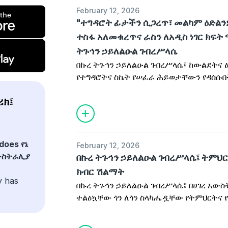
February 12, 2026
"ተግዳሮት ፊታችን ሲጋረጥ፣ መልካም ዕድል
ተስፋ አለመቁረጥና ራስን ለአዲስ ነገር ክፍት
ትጉኅን ኃይለልዑል ገብረሥላሴ
በኩረ ትጉኅን ኃይለልዑል ገብረሥላሴ፤ ከውልደትና 
የተግዳሮትና ስኬት የሠፈራ ሕይወታቸውን የዳሰሱበ
ምልከታ ይቋጫሉ። የወደፊት ትልማቸውንም ያጋ
ሪክ፤
does የኔ
February 12, 2026
አውስትራሊያ
በኩረ ትጉኅን ኃይለልዑል ገብረሥላሴ፤ ትምህ
ክብር ሽልማት
y has
በኩረ ትጉኅን ኃይለልዑል ገብረሥላሴ፤ በሀገረ አው
.
ተልዕኳቸው ጎን ለጎን ስላካሔዷቸው የትምህርትና
ያወጋሉ።