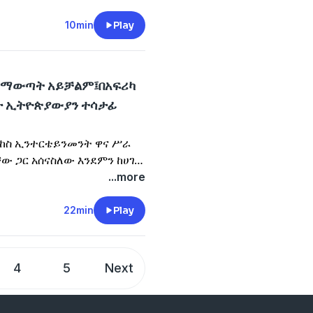
 ተጠባቢ ለመሆን እንደበቃች
ተማ Meat Market ከ Club
10min
Play
 ዝግጅቷ ታነሳለች። የኢትዮጵያውያን
ለች።
ን ማውጣት አይቻልም፤በአፍሪካ
ባታ ኢትዮጵያውያን ተሳታፊ
ሰርከስ ኢንተርቴይንመንት ዋና ሥራ
ቸው ጋር አሰናስለው እንደምን ከሀገረ
የመጀመሪያ የሚሆነውን የሰርከስ
...more
ገራሉ።
22min
Play
4
5
Next