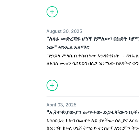
ተግዳሮቶችና መልካም ዕድሎችን አንስቶ ይናገራል።
August 30, 2025
"ለዛሬ መድረሻዬ ሆነኝ የምለው፤ በስደት ካም
ነው" ዳንኤል አለማር
"የኃይለ ሥላሴ ቤተሰብ ነው እንዳትነኩት" - ዳንኤል
ለአካለ መጠን ሳይደርስ በለጋ ዕድሜው ከእናትና ወ
ሀገሩን ኢትዮጵያን ለቅቆ ለኬንያ የስደት ካምፕ እን
ከእሥር እንዳስለቀቀው ነቅሶ ያወጋል።
April 03, 2025
"ኢትዮጵያውያን መጥተው ድጋፋቸውን ቢቸሩኝ
አንፀባራቂ ኮከብ በመሆን ላይ ያለችው ሶሊያና እርሴ
ከዕድገት ክፍለ ሀገሯ ትግራይ ተነስታ፤ እንደምን ት
ከፍና ዝቅ የሚያደርግ፣ ምትሃታዊ እንጂ ከቶውንም