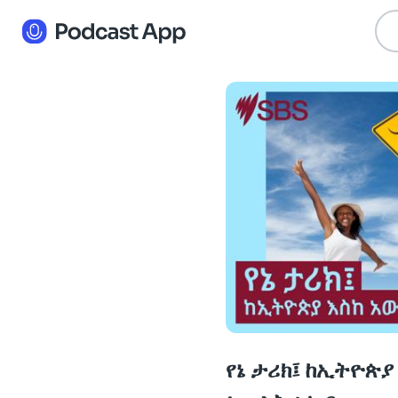
የኔ ታሪክ፤ ከኢትዮጵያ