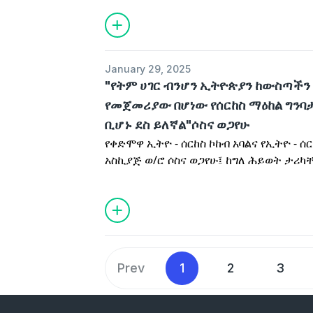
ግና ሞገስን የተላበሰ አካላዊ መተጣጠፍ ኮንቶርሽን
ታወጋለች። ከኤፕሪል 3 እስከ ሜይ 11 በሜልበርን ከ
Kabarett ጋር በመሆን ለሕዝብ ስለምታቀርበው
ማኅበረሰብ አባላትም በሥፍራው እንዲገኙ ትጋብዛ
January 29, 2025
"የትም ሀገር ብንሆን ኢትዮጵያን ከውስጣች
የመጀመሪያው በሆነው የሰርከስ ማዕከል ግን
ቢሆኑ ደስ ይለኛል"ሶስና ወጋየሁ
የቀድሞዋ ኢትዮ - ሰርከስ ኮከብ አባልና የኢትዮ - 
አስኪያጅ ወ/ሮ ሶስና ወጋየሁ፤ ከግለ ሕይወት ታሪካ
አውስትራሊያ ወደ ሀገር ቤት በመመለስ፤ በአፍሪካ 
ማዕከል በእንጦጦ ፓርክ በመገንባት ላይ እንዳሉ ይና
Prev
1
2
3