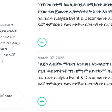
"በፐርዝ ከተማ ከወሊድ በኋላ በሚከሰት ድባቴ
የገባሁ የመጀመሪዋ ኢትዮጵያዊት እናት እኔ ነ
ሳራ ቢራቱ የLalyiza Event & Decor ባለቤት 
ደረጃ ትምህርቷን ያጠናቀቀችው በጋዜጠኝነት ቢሆን
ገራቸውን
ያገለገለችው በመምህርትነትና በኢትዮጵያ አየር መንገ
ያዩ አገራት
በአውስትራሊያ በንግዱ ዓለም ተሰማርታ ትገኛለች። 
 እንዳለፉና
ማርች 8 እንግዳ ናት።
 አውስትራሊያ
ቸውን
ም ዕድሎች
March 07, 2026
ዎቹ
"ልጄን ለብቻዬ ማሳደጌ እንደልቤ እንዳልሮጥ
የጊዜ መሰዕዋትነት ግን በምንም አይተካም" ሳ
ሳራ ቢራቱ የLalyiza Event & Decor ባለቤት 
ደረጃ ትምህርቷን ያጠናቀቀችው በጋዜጠኝነት ቢሆን
ያገለገለችው በመምህርትነትና በኢትዮጵያ አየር መንገ
በአውስትራሊያ በንግዱ ዓለም ተሰማርታ ትገኛለች። 
Share
ማርች 8 እንግዳ ናት።