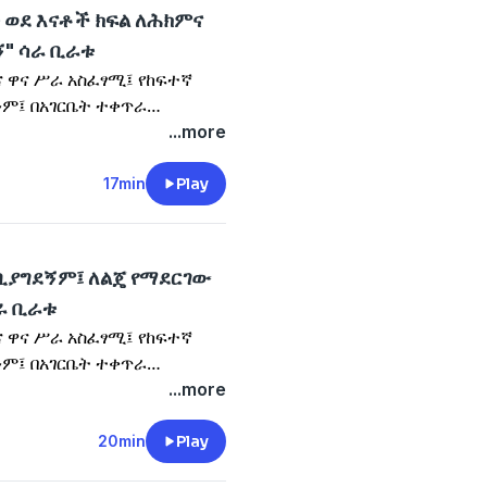
 ወደ እናቶች ክፍል ለሕክምና
ኝ" ሳራ ቢራቱ
እና ዋና ሥራ አስፈፃሚ፤ የከፍተኛ
ም፤ በአገርቤት ተቀጥራ
ድ የበረራ አስተናጋጅነት ነበር ።
...more
የ2026 ዓለም አቀፍ የሴቶች ቀን
17min
Play
 ቢያግደኝም፤ ለልጄ የማደርገው
ራ ቢራቱ
እና ዋና ሥራ አስፈፃሚ፤ የከፍተኛ
ም፤ በአገርቤት ተቀጥራ
ድ የበረራ አስተናጋጅነት ነበር ።
...more
የ2026 ዓለም አቀፍ የሴቶች ቀን
20min
Play