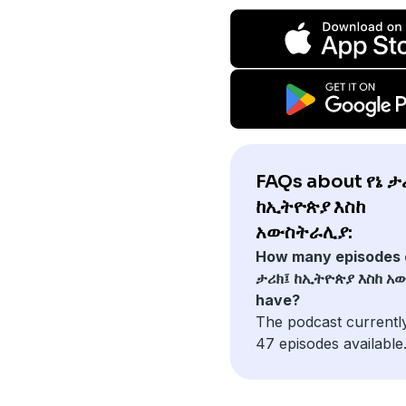
FAQs about የኔ ታ
ከኢትዮጵያ እስከ
አውስትራሊያ:
How many episodes 
ታሪክ፤ ከኢትዮጵያ እስከ 
have?
The podcast currentl
47 episodes available