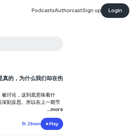
Podcasts
Authorcast
Sign up
Login
都是真的，为什么我们却在伤
、被讨论，这到底意味着什
后深刻反思。所以在上一期节
痛哭。冲突之后还没走散，好
...more
，好像更多了一些理解，比如
1h 28min
Play
。她们再综艺节目里展示出的