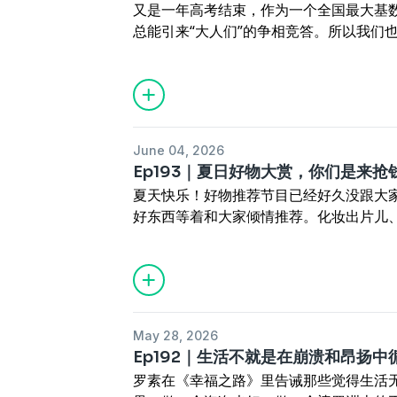
应发尽发。
微信nlby-666 联系小助理进听友群，
又是一年高考结束，作为一个全国最大基
01:49
开机之前，在北京最好的天气里体
47:42
属于追星女的记忆，都是曾经爱的
WiFi吧！
总能引来“大人们”的争相竞答。所以我们
08:15
在游乐设施上真的无法停止灾难幻
58:34
从此以后的三十年，还有哪些东西
�建联/合作联系微信：Ysy978458011
臀，并且大餐一顿以后，三位家人决定应
23:16
把信任的朋友培养为生死之交，还
【本期陪伴】
�️欢迎大家给我们留言诉说你的故事，祝
的质疑，到理解他们的用意，再到明白题
障？
获得意外之喜好东西的@Yoyo
https://www.wjx.cn/vm/Qlobmmw.asp
态。回到考场，所谓大人可能再难重获高
40:35
全家最靠谱儿的人如何沦为屁滚尿
对过去的真实全盘接受的@依侬
成为鲜活的论据。
57:20
如何面对陌生人将自己的人生和盘
拥有一箱情书的@猪侨
的危险？
【宁浪别野是什么？】
June 04, 2026
祝所有考生得偿所愿，更愿你们早日理解
【本期陪伴】
首先它是一个实体的大别墅。四个平均年龄
Ep193｜夏日好物大赏，你们是来抢
更不是结局。让我们高高举起，轻轻放下
把信任的朋友变成生死之交的@Yoyo
了个大house。我们不定期的逃离城市
夏天快乐！好物推荐节目已经好久没跟大
无法停止一切灾难幻想的@姥爷
浪、读书、聊天、玩儿音乐。
好东西等着和大家倾情推荐。化妆出片儿
04:30 北京卷第一题：做规划是必须的吗
和陌生人交付全部信任的@依侬
同时它还是一档播客，是四位主播无论身
夏装、氛围家装，只有你想不到的，没有
19:37 北京卷第二题：含英咀华，被写成
从质疑姥爷到成为姥爷的@猪侨
分享故事的地方。
那么会过夏天！本期节目全程无广，请放
31:12 全国Ⅰ卷：二十年了，足够有时间
【宁浪别野是什么？】
最后它更是每个所有女生的云宿舍，大家
07:24
黄金饰品：birthday girl的生日礼物
40:18 全国Ⅱ卷：只要还活着，一切都来得
首先它是一个实体的大别墅。四个平均年龄
论多羞耻、奇葩、不合时宜，都可以在这
49:11 不然呢？起起伏伏才是人生常态
了个大house。我们不定期的逃离城市
宁浪别野是每一个女生可以完全放松下来
10:03
红外线照灯：请看miumiu的理疗
浪、读书、聊天、玩儿音乐。
May 28, 2026
+微信nlby-666 联系小助理进听友群
17:24
松下S9相机：自带滤镜确实美丽。
【�️本期陪伴】
同时它还是一档播客，是四位主播无论身
Ep192｜生活不就是在崩溃和昂扬中
WiFi吧！
23:29
自拍显示屏：有人觉得鸡肋有人觉
归来仍是好学生，认真作答的@Yoyo
分享故事的地方。
罗素在《幸福之路》里告诫那些觉得生活
建联/合作联系微信：Ysy978458011
30:43
化妆刷洗衣机：干净彻底解放双手
四十岁第一次直面高考作文的@姥爷