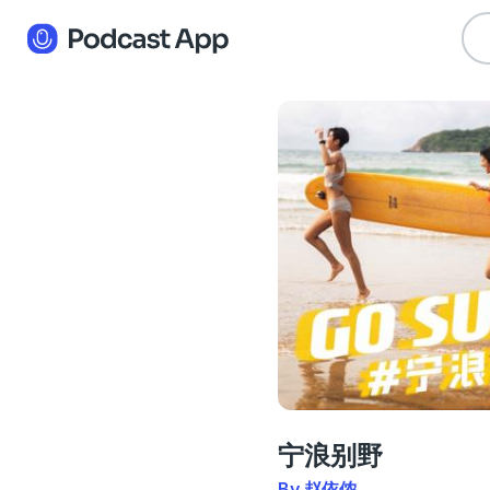
宁浪别野
By 赵依侬