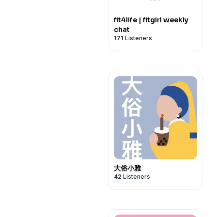
fit4life | fitgirl weekly
chat
171
Listeners
大俗小雅
42
Listeners