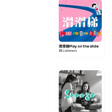
滑滑梯Play on the slide
35
Listeners