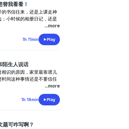
部找到）
���。
谁想替我看看！
你一切顺利，我们在这儿陪你
尴尬丢给别人吧！
龄35岁的女性好友��在万
身在何处，都希望每周能和大
开的书信往来，还是上课走神
x#
挤……
离城市来到这座海边乌托邦，在
边；小时候的相册日记，还是
关系还能维系吗？
���。
家有任何故事、观点、建议，
...more
放手去探索！
身在何处，都希望每周能和大
这里分享和诉说。
家，翻出一箱猪侨青春时态的
底气
做自己的安全堡垒。
自己仍然珍藏的，虽然无用但
1h 11min
Play
家有任何故事、观点、建议，
入住我们的女生宿舍，一起共享
的记忆导航，让记忆随着时间
这里分享和诉说。
做自己的安全堡垒。
在评论区分享，带我们看看你
入住我们的女生宿舍，一起共享
要和陌生人说话
你一切顺利，我们在这儿陪你
曾相识的原因，家里最靠谱儿
x#
看看！
龄35岁的女性好友��在万
赶时间这种事情还是不要信任
了我的时尚态度！
离城市来到这座海边乌托邦，在
你一切顺利，我们在这儿陪你
的人。
...more
去的照片无论美丑都全盘接
���。
x#
里？把朋友培养成值得信赖的
身在何处，都希望每周能和大
o选择前者；依侬偶然间和陌生
1h 18min
Play
吗？ta留不留不知道，反正
止，有始有终；姥爷应该是全
家有任何故事、观点、建议，
机上叫破喉咙，幻想了一万种
有价值的。
这里分享和诉说。
片，所以我们才要在各个平台
做自己的安全堡垒。
作文题可咋写啊？
@fit4life姥爷）了！