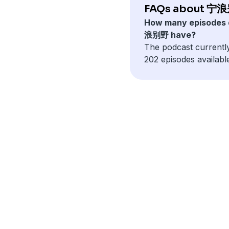
FAQs about 宁
How many episodes
浪别野 have?
The podcast currentl
202 episodes availabl