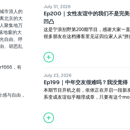
母女冲突，引申出了更广泛的网友的冲突
July 31, 2026
害者”的角度指责“加害者”，也有人似乎
城市浪人的
Ep200｜女性友谊中的我们不是完
全释放到别人身上。这场冲突像一面镜子
离北京的大
凹凸
这场愧疚式教育的大型受害现场，如果只
人聚集地万
这是宁浪别野第200期节目，感谢大家一
但我们想讨论的是，既然每个人都能看见
大落地窗的大
很多朋友在这档播客里见证四位家人从“拼
样的亲子关系有解吗？
光自由、呼
固的家庭式友谊。我们在过去更多地展现
01:45
先哭再说，今天谁也别想干着退出
由、胡思乱
惺惺相惜的快乐时光。但是任何关系都不
10:05
房主任和女儿之间真的无解吗？
所以今天我们拿出对待“特别节目”的诚意
18:30
作为第三人应该插手对抗路母女的
如何面对友谊中的不同频？在无法win-w
27:38
为什么我们说两边都能理解？真不
rf666，有
极推动集体活动，也有人需要先解决自己
35:58
把彼此的对抗摊开给外人看，我们
July 23, 2026
探索的路上。
45:39
愧疚式教育是如何形成的？孩子到
Ep199｜中年交友很难吗？我没觉得
02:26
说好一起去比赛，你却临时变卦？
58:11
愧疚式教育的亲子关系有解吗？
本期节目开机之前，依侬正在开启一段新
15:06
当时的我，做不到在你的高光里扒
01:19:22
没有完美的父母，每一代都在一
个安全感与自由，
系变成友谊似乎顺理成章，只要有这个mo
30:03
跟我一起去就可以临时变卦，跟别
【�️本期陪伴】
端，猪侨，可以和任何陌生人热络，一旦
36:43
学会拒绝就是我在这次摩擦中学到
意外赚了一波好感有点得意的@姥爷
陡然提高。
41:31
我该如何接受你的改变，长久地友
正在重新认识自我的@依侬
除了同学、发小儿这些少年时代的原生友
50:10
四个人果然十个群？
在状况外但清醒的@猪侨
然不是，至少Yoyo这样回答。但她自然有
57:16
一方不敢给压力，一方又在疯狂内
站在对抗路母女身边默默守护的@Yoyo