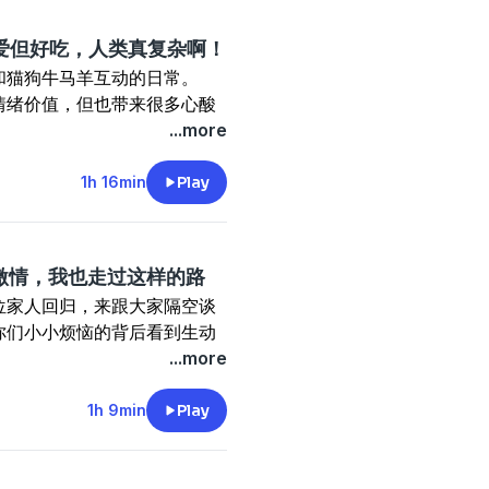
能遇上交心的朋友吗？在什么
”？
龄35岁的女性好友��在万
可爱但好吃，人类真复杂啊！
离城市来到这座海边乌托邦，在
和猫狗牛马羊互动的日常。
的人里交朋友成功率会很高。
oyo
���。
情绪价值，但也带来很多心酸
朋友”。
身在何处，都希望每周能和大
，一个亲妈被搞得心力交瘁。
...more
很久节目都没加上微信……
牛马羊作为被人类驯化完全的
家有任何故事、观点、建议，
关系。奇怪的人类一边感叹着
1h 16min
Play
没那么难？
这里分享和诉说。
大赞好吃好吃。于是我们只能
我的朋友”变成“朋友们”是皆
龄35岁的女性好友��在万
做自己的安全堡垒。
名字。
离城市来到这座海边乌托邦，在
入住我们的女生宿舍，一起共享
妈劝退养宠人！
人是我的朋友了”？
���。
乏激情，我也走过这样的路
擦屎擦尿谁懂啊！
身在何处，都希望每周能和大
位家人回归，来跟大家隔空谈
是什么？
你一切顺利，我们在这儿陪你
你们小小烦恼的背后看到生动
”，我现在终于懂了。
家有任何故事、观点、建议，
x#
的烦恼好像都有相似之处，至
...more
怜悯？羊羊可爱但好吃。
侨
这里分享和诉说。
期节目我们隔空邀请四位朋友
做自己的安全堡垒。
的思考和办法。也欢迎大家继
1h 9min
Play
入住我们的女生宿舍，一起共享
说说你的经验。
龄35岁的女性好友��在万
obmmw.aspx#
离城市来到这座海边乌托邦，在