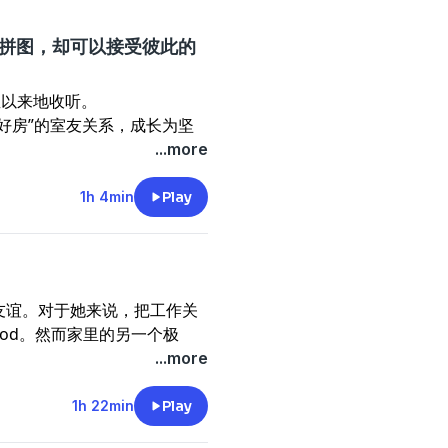
。大家忙着指责，有人站在“受
把不忍对自己做出的指指点点，
美拼图，却可以接受彼此的
，每个人都能看见一个自己。
停留在审判和指责当然简单。
直以来地收听。
自己，那么落到真实生活，这
好房”的室友关系，成长为坚
了这段友谊中的亲密、互助、
...more
这期节目。
是丝滑到没有毛边儿的。
，把关系中的摩擦摊开晾晒。
1h 4min
Play
相处模式吗？
in的场景里谁来妥协？有人积
是片儿汤话。
的课题，如何调和？我们也在
在期待什么？
底承担什么角色
友谊。对于她来说，把工作关
光自己的迷茫。
面清洁旧账，一面开辟新路。
od。然而家里的另一个极
人你倒是兴致勃勃？
涉及到要深入交流心理门槛就
...more
的一课。
谊怎么在变化中磨合？
谊，成年人交朋友很难吗？当
1h 22min
Play
她的方法，虽然是I人也很会交
耗，我们该怎么办呢？