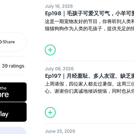
朋友。你在成年后还有交朋友的机会吗？
【� 宁浪别野是什么？】
July 16, 2026
情况下，你可以说：“这个人是我的朋友了
【�️本期陪伴】
首先它是一个实体的大别墅�。四个平均年
Ep198｜毛孩子可爱又可气，小羊
02:08
E人交朋友喝杯咖啡就够了。
在变化里找自我，在关系里找爱的@依侬
宁合租了个大house。我们不定期的逃
这是一期宠物友好的节目，你将听到人类
10:36
I人交朋友主要靠爱好，在兴趣相投
能理解你的内耗，但也想找到我的位置的@Y
这里冲浪�、读书�、聊天�、玩儿音乐
猫猫狗狗作为人类的毛孩子，提供充足的
17:44
只要不加微信，我可以和任何人“交
宇宙最强调解员@姥爷
同时它还是一档播客�️，是四位主播无论
和麻烦。猪侨和依侬一个解锁后妈体验包
32:17
你敢信吗？这个节目的两位主播录了
举话筒看热闹的@猪侨
家分享故事的地方。
Share
一边怪孩子一边反省自己并且严于律己；
44:45
和邻居变朋友，只差一个机会。
最后它更是每个所有女生的云宿舍�，大
生物，和人类之间保持着互相索取的微妙
50:33
交朋友这件事其实没什么门槛，真
【� 宁浪别野是什么？】
无论多羞耻、奇葩、不合时宜，都可以在
草原上的小羊可爱可爱，一边在篝火旁边
59:03
你愿意把自己的朋友互相介绍吗？当“
首先它是一个实体的大别墅�。四个平均年
宁浪别野是每一个女生可以完全放松下来
得出一个结论，就是不要随便给小动物取
39 ratings
大欢喜吗?
宁合租了个大house。我们不定期的逃
微信nlby-666 联系小助理进听友群，
July 09, 2026
00:02:07
后妈难当啊！给18斤猫孩子当后
01:12:51
从哪件事开始，你可以说：“这个
这里冲浪�、读书�、聊天�、玩儿音乐
Ep197｜月经羞耻、多人友谊、缺
WiFi吧！
00:18:19
亲妈大崩溃！夜里三点给孩子们
【�️本期陪伴】
同时它还是一档播客�️，是四位主播无论
�建联/合作联系微信：Ysy978458011
上周请假，四位家人都去过暑假。这周三
00:35:14
马的自由是什么？马背上的自由
爱攒局，朋友圈的粘合剂@Yoyo
家分享故事的地方。
�️欢迎大家给我们留言诉说你的故事，祝
心。谢谢你们真诚地倾诉烦恼，同时也从
00:51:45
为什么打工人被我们戏称为“牛马
对人充满好奇，用采访打开局面的@依侬
最后它更是每个所有女生的云宿舍�，大
https://www.wjx.cn/vm/Qlobmmw.asp
可爱的生活痕迹，真心为你高兴。而大家
01:06:57
人类驯化了它们以后还如何保持
只要不加微信，就是别人眼中的大E人@猪
无论多羞耻、奇葩、不合时宜，都可以在
少ta走过的路我们好像也都路过。所以这
【�️本期陪伴】
抛出橄榄枝，然后靠对方主动的@姥爷
宁浪别野是每一个女生可以完全放松下来
出席，听ta们讲讲自己的烦恼，讲讲我们
和“卷马”和谐共处的@Yoyo
【� 宁浪别野是什么？】
微信nlby-666 联系小助理进听友群，
续把我们当成树洞，或者在节目下面留言
被毛孩子气懵的@依侬
首先它是一个实体的大别墅�。四个平均年
WiFi吧！
留言入口：
https://www.wjx.cn/vm/Ql
解锁后妈体验包的@猪侨
宁合租了个大house。我们不定期的逃
June 25, 2026
�建联/合作联系微信：Ysy978458011