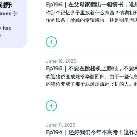
（也可以在每期节目的shownotes最底
【� 宁浪别野是什么？】
这里冲浪�、读书�、聊天�、玩儿音乐
Ep196｜在父母家翻出一箱情书，
浪别野:
�️欢迎大家给我们留言诉说你的故事，祝
02:22
经血弄到裤子上不是你的错啊！把
首先它是一个实体的大别墅�。四个平均年
同时它还是一档播客�️，是四位主播无论
你那个记忆盒子里放着什么东西？情窦初
 does 宁
https://www.wjx.cn/vm/Qlobmmw.asp
23:05
友谊也有排他性吗？三人的友谊好拥
宁合租了个大house。我们不定期的逃
家分享故事的地方。
传的纸条；珍藏的专辑海报，还是明星周
39:28
身边的人总有我的雷点，下头以后
这里冲浪�、读书�、聊天�、玩儿音乐
最后它更是每个所有女生的云宿舍�，大
当年流行的随身听？
y has
45:09
稳定好啊！别为暂时的稳定焦虑，
同时它还是一档播客�️，是四位主播无论
无论多羞耻、奇葩、不合时宜，都可以在
今天的节目缘起，是猪侨的妈妈李老师搬
e.
59:05
痛苦是创作的温床，平静是生活的
家分享故事的地方。
宁浪别野是每一个女生可以完全放松下来
情书请她本人认领。于是三位家人细数了
【�️本期陪伴】
最后它更是每个所有女生的云宿舍�，大
微信nlby-666 联系小助理进听友群，
敝帚自珍的老东西。这些东西组成了过去
不放弃追寻，但也享受平静的@Yoyo
无论多羞耻、奇葩、不合时宜，都可以在
WiFi吧！
的倒回定位在围绕着它的画面。
爱好变事业，热情失而复得的@猪侨
宁浪别野是每一个女生可以完全放松下来
June 18, 2026
�建联/合作联系微信：Ysy978458011
你有没有珍贵而无用的老东西，欢迎大家
在瓶颈期不务正业的@姥爷
微信nlby-666 联系小助理进听友群，
Ep195｜不要在跳楼机上睁眼，不
�️欢迎大家给我们留言诉说你的故事，祝
的导航。
【� 宁浪别野是什么？】
WiFi吧！
欢迎猪侨变成姥爷华丽回归。由于一些似
https://www.wjx.cn/vm/Qlobmmw.asp
03:06
在父母家翻出一箱情书，谁想替我
首先它是一个实体的大别墅�。四个平均年
�建联/合作联系微信：Ysy978458011
的猪侨变成了那个屁滚尿流赶飞机的人。
13:18
被时代淘汰的电器，当年可是证明
宁合租了个大house。我们不定期的逃
�️欢迎大家给我们留言诉说你的故事，祝
不会做时间管理的人，即使ta是你最亲近
20:18
今天拍的照片必须完美无瑕，但过
这里冲浪�、读书�、聊天�、玩儿音乐
https://www.wjx.cn/vm/Qlobmmw.asp
那么如何交付信任，对谁交付，程度在哪
受？
同时它还是一档播客�️，是四位主播无论
人，还是让专业的人干专业的事儿？Yoy
28:29
伴侣留着关于前任记忆的东西你介意
家分享故事的地方。
人短暂建立了信任关系，然而一切点到为
我得留。
最后它更是每个所有女生的云宿舍�，大
家对外界最难交付信任的人，所以在跳楼
33:39
东西还是贵的好哈，能留下的都是
无论多羞耻、奇葩、不合时宜，都可以在
June 11, 2026
意外事故。那么你呢？
39:48
没有一个平台可以永远保存所有照
宁浪别野是每一个女生可以完全放松下来
Ep194｜还好我们今年不高考！这
PS：猪侨视角的跳楼机全程放姥爷小红书小号（