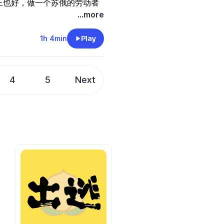
有任何故事、观点、建议，无
王也好，做一个苏俄的劳动者
一切顺利，我们在这儿陪你
！
里分享和诉说。
几乎占据你的全部的精力。”
...more
x#
上需要做造型。
做自己的安全堡垒。
心搭配所有短裤。
35岁的女性好友在万宁合租
，入住我们的女生宿舍，一起共享
些只面对生活的磋磨的崩溃之
1h 4min
Play
痕内裤！
来到这座海边乌托邦，在这里冲
情被剪辑师忍痛剪掉，希望找
间装饰画。
开车穿越中国，现在终于回到
术家居：租房改造秘密武器。
的高潮，但其中的崩溃难以在一
禁卡会丢了.
4
5
Next
在何处，都希望每周能和大家
猪侨存在日本银行却怎么也拿
更点睛！
这类产品大家买不到的遗憾。
妆品足够还原美貌。
有任何故事、观点、建议，无
丢了，跟美貌和解了。然后从
道“蚊怕水”？
里分享和诉说。
现在才知道！
做自己的安全堡垒。
想取出来就这么费劲！日本银
35岁的女性好友在万宁合租
来到这座海边乌托邦，在这里冲
，入住我们的女生宿舍，一起共享
1
奋先来的是崩溃。
在何处，都希望每周能和大家
老人（这里眼泪预警）
耻中支棱起来。
有任何故事、观点、建议，无