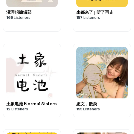
论多羞耻、奇葩、不合时宜，都可以在这
节目中提到的六六账号
没理想编辑部
来都来了 | 听了再走
宁浪别野是每一个女生可以完全放松下来
【宁浪别野是什么？】
166
Listeners
157
Listeners
+微信nlby-666 联系小助理进听友群
首先它是一个实体的大别墅。四个平均年龄
WiFi吧！
了个大house。我们不定期的逃离城市
浪、读书、聊天、玩儿音乐。
同时它还是一档播客，是四位主播无论身
分享故事的地方。
最后它更是每个所有女生的云宿舍，大家
论多羞耻、奇葩、不合时宜，都可以在这
宁浪别野是每一个女生可以完全放松下来
微信nlby-666 联系小助理进听友群，
WiFi吧！
土象电池 Normal Sisters
思文，败类
12
Listeners
155
Listeners