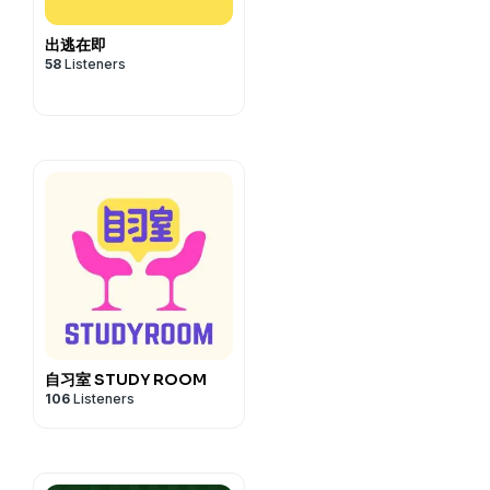
里分享和诉说。
出逃在即
做自己的安全堡垒。
58
Listeners
，入住我们的女生宿舍，一起共享
35岁的女性好友在万宁合租
来到这座海边乌托邦，在这里冲
在何处，都希望每周能和大家
有任何故事、观点、建议，无
里分享和诉说。
做自己的安全堡垒。
入住我们的女生宿舍，一起共享
自习室 STUDY ROOM
106
Listeners