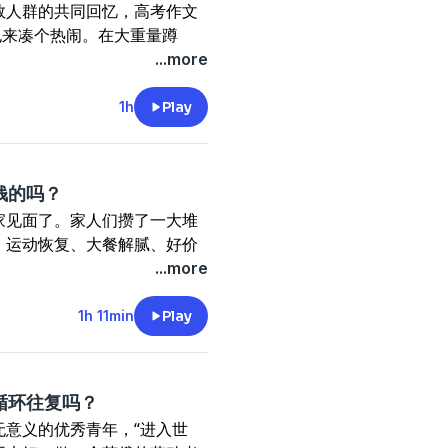
入住我们的女生宿舍，一起共享
数人群的共同回忆，高考作文
验落日飞车的浪漫。
证据！
也来凑个热闹。在大重量蹲
想啊！
会留在身边呢？
对高考作文。从开始对出题人
...more
是让专业的人提供最安全的保
你一切顺利，我们在这儿陪你
如人生，自己已经活成题中形
x#
分儿，但重温题目，我们已经
1h
Play
流赶飞机的人？
托出？是美妙的相遇还是潜伏
人生大事尚未发生，一时失意
35岁的女性好友在万宁合租
钱的吗？
。
来到这座海边乌托邦，在这里冲
家见面了。家人们攒了一大堆
、运动恢复、大餐解腻、好价
？J中有P才是我的人生！
在何处，都希望每周能和大家
这个夏天用不到的。你们怎么
...more
了一道美食。
心食用~
重新理解很多词语。
有任何故事、观点、建议，无
1h 11min
Play
及。
35岁的女性好友在万宁合租
里分享和诉说。
，四十岁早已懂得这个道理。
来到这座海边乌托邦，在这里冲
做自己的安全堡垒。
过程！太可爱了！
，入住我们的女生宿舍，一起共享
在何处，都希望每周能和大家
循环往复吗？
得真香？
无意义的优秀青年，“进入世