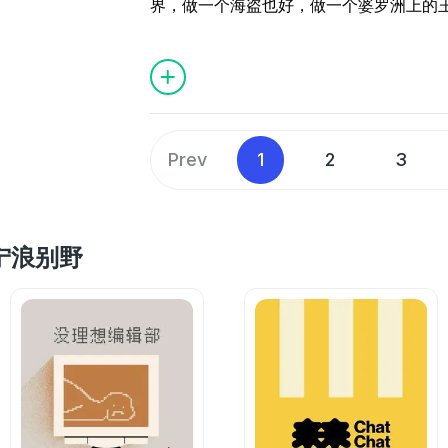
最后它更是每个所有女生的云宿舍，大家
界，做一个海盗也好，做一个婆罗洲上的
欢迎大家给我们留言诉说你的故事，祝你
33:25
奥克斯男士夹板：短发凹造型神器
J中有P，认真蹲腿应对所有考题的@依侬
论多羞耻、奇葩、不合时宜，都可以在这
也好，去过一种生活，使低级的生理需求
https://www.wjx.cn/vm/Qlobmmw.asp
35:14
如色充电夹板：以防你出去玩的路
【宁浪别野是什么？】
宁浪别野是每一个女生可以完全放松下来
38:02
oneup基础款带胸垫背心：一件背
首先它是一个实体的大别墅。四个平均年龄
+微信nlby-666 联系小助理进听友群
最近，宁浪别野的家人们充分体会到了那
40:17
relo无痕内裤：全世界最好穿的无
了个大house。我们不定期的逃离城市
WiFi吧！
处。依侬的崩溃发生的比较早，还有些前
42:03
布纸有爱挂画：被很多人问过的房
浪、读书、聊天、玩儿音乐。
建联/合作联系微信：Ysy978458011
个机会跟大家敞开心扉；大家都知道姥爷
45:12
装饰画设计师、MOFAS墨菲斯艺
北京，这6天的艰辛使她的创作到达了新
49:33
NFC门禁卡贴纸：出门再也不担心门
Prev
1
2
3
同时它还是一档播客，是四位主播无论身
遍遍的诉说中传达；即便如此，也不能和
55:24
水光妆前乳：黑皮救星，白皮当然
分享故事的地方。
不回来的钱相提并论。
55:25
安耐晒防晒散粉：弥补了上次推荐
56:52
么么小玄子平价美妆：几十块的化
最后它更是每个所有女生的云宿舍，大家
但家人们从崩溃到平静，回到家了，当钱
01:05:03
六神驱蚊蛋：请大家在回答我谁知
e 宁浪别野
论多羞耻、奇葩、不合时宜，都可以在这
低谷走向高潮，等着昂扬的时刻到来。
01:06:41
酸嘢：广西有这种好东西我怎么
【宁浪别野是什么？】
宁浪别野是每一个女生可以完全放松下来
02:26
钱不是我辛辛苦苦挣回来的吗？我
首先它是一个实体的大别墅。四个平均年龄
行取钱后续……
了个大house。我们不定期的逃离城市
+微信nlby-666 联系小助理进听友群
17:25
把钱取出来的最后一搏，全看你了71
浪、读书、聊天、玩儿音乐。
WiFi吧！
24:46
穿越中国确实是一场壮举，但比兴
同时它还是一档播客，是四位主播无论身
建联/合作联系微信：Ysy978458011
32:06
养宠物就是同时体验做父母和赡养
分享故事的地方。
45:19
从集体生活里抽身独处，从美貌羞
最后它更是每个所有女生的云宿舍，大家