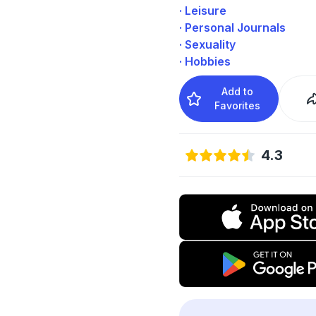
· Leisure
· Personal Journals
· Sexuality
· Hobbies
Add to
Favorites
4.3