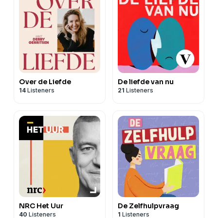
Over de Liefde
De liefde van nu
14
Listeners
21
Listeners
NRC Het Uur
De Zelfhulpvraag
40
Listeners
1
Listeners