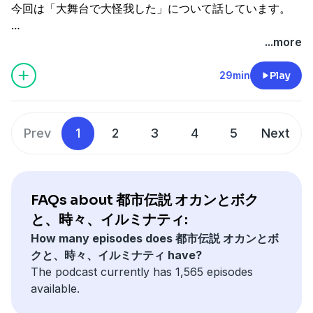
詳細はこちら⇒
https://toshiboysgoods.stores.jp
今回は「大舞台で大怪我した」について話しています。
都市ミナティへのご意見・ご要望、また
※我々が語るのはあくまで都市伝説でジャンルはコメディ
ご興味がありましたら是非覗いてみてください！
...more
です。
お仕事のご依頼はこちらまで。
ブログアカウント⇒
http://tosidennsetu02.seesaa.net/
29min
Play
⇒
toshiboys02@gmail.com
過去音源もブログから視聴頂けます！
都市ボーイズグッズ通信販売しております！
このブラウザでは再生できません。
都市ボーイズYouTube番組
詳細はこちら⇒
https://toshiboysgoods.stores.jp
Prev
1
2
3
4
5
Next
→
https://www.youtube.com/channel/UCGl4oWkMUpTzcJ
※我々が語るのはあくまで都市伝説でジャンルはコメディ
都市ミナティへのご意見・ご要望、また
です。
FAQs about 都市伝説 オカンとボク
お仕事のご依頼はこちらまで。
と、時々、イルミナティ:
⇒
toshiboys02@gmail.com
How many episodes does 都市伝説 オカンとボ
このブラウザでは再生できません。
クと、時々、イルミナティ have?
都市ボーイズグッズ通信販売しております！
The podcast currently has 1,565 episodes
詳細はこちら⇒
https://toshiboysgoods.stores.jp
available.
※我々が語るのはあくまで都市伝説でジャンルはコメディ