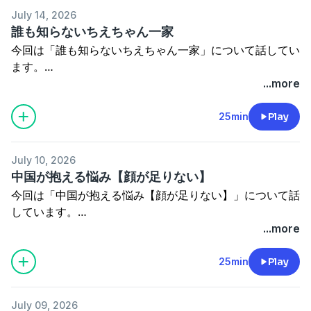
過去音源もブログから視聴頂けます！
都市ボーイズグッズ通信販売しております！
July 14, 2026
詳細はこちら⇒
https://toshiboysgoods.stores.jp
誰も知らないちえちゃん一家
都市ボーイズYouTube番組
今回は「誰も知らないちえちゃん一家」について話してい
→
https://www.youtube.com/channel/UCGl4oWkMUpTzcJ
※我々が語るのはあくまで都市伝説でジャンルはコメディ
ます。
です。
...more
都市ミナティへのご意見・ご要望、また
ご興味がありましたら是非覗いてみてください！
25min
Play
お仕事のご依頼はこちらまで。
ブログアカウント⇒
http://tosidennsetu02.seesaa.net/
⇒
toshiboys02@gmail.com
このブラウザでは再生できません。
過去音源もブログから視聴頂けます！
July 10, 2026
都市ボーイズグッズ通信販売しております！
中国が抱える悩み【顔が足りない】
都市ボーイズYouTube番組
詳細はこちら⇒
https://toshiboysgoods.stores.jp
今回は「中国が抱える悩み【顔が足りない】」について話
→
https://www.youtube.com/channel/UCGl4oWkMUpTzcJ
しています。
※我々が語るのはあくまで都市伝説でジャンルはコメディ
...more
都市ミナティへのご意見・ご要望、また
です。
ご興味がありましたら是非覗いてみてください！
25min
Play
お仕事のご依頼はこちらまで。
ブログアカウント⇒
http://tosidennsetu02.seesaa.net/
⇒
toshiboys02@gmail.com
過去音源もブログから視聴頂けます！
このブラウザでは再生できません。
July 09, 2026