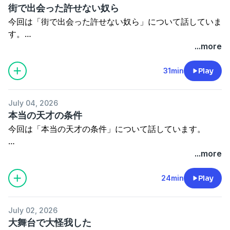
都市ボーイズグッズ通信販売しております！
街で出会った許せない奴ら
都市ボーイズYouTube番組
詳細はこちら⇒
https://toshiboysgoods.stores.jp
今回は「街で出会った許せない奴ら」について話していま
→
https://www.youtube.com/channel/UCGl4oWkMUpTzcJ
す。
※我々が語るのはあくまで都市伝説でジャンルはコメディ
...more
都市ミナティへのご意見・ご要望、また
です。
ご興味がありましたら是非覗いてみてください！
31min
Play
お仕事のご依頼はこちらまで。
ブログアカウント⇒
http://tosidennsetu02.seesaa.net/
⇒
toshiboys02@gmail.com
過去音源もブログから視聴頂けます！
このブラウザでは再生できません。
July 04, 2026
都市ボーイズグッズ通信販売しております！
本当の天才の条件
都市ボーイズYouTube番組
詳細はこちら⇒
https://toshiboysgoods.stores.jp
今回は「本当の天才の条件」について話しています。
→
https://www.youtube.com/channel/UCGl4oWkMUpTzcJ
※我々が語るのはあくまで都市伝説でジャンルはコメディ
ご興味がありましたら是非覗いてみてください！
...more
都市ミナティへのご意見・ご要望、また
です。
ブログアカウント⇒
http://tosidennsetu02.seesaa.net/
24min
Play
お仕事のご依頼はこちらまで。
過去音源もブログから視聴頂けます！
⇒
toshiboys02@gmail.com
このブラウザでは再生できません。
July 02, 2026
都市ボーイズYouTube番組
都市ボーイズグッズ通信販売しております！
大舞台で大怪我した
→
https://www.youtube.com/channel/UCGl4oWkMUpTzcJ