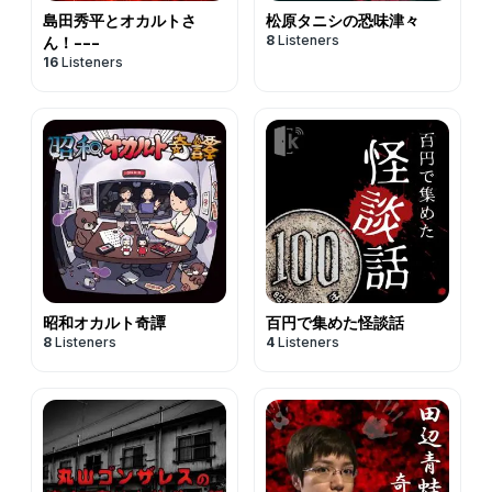
島田秀平とオカルトさ
松原タニシの恐味津々
8
Listeners
ん！---
16
Listeners
昭和オカルト奇譚
百円で集めた怪談話
8
Listeners
4
Listeners