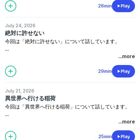
ブログアカウント⇒
http://tosidennsetu02.seesaa.net/
26min
Play
過去音源もブログから視聴頂けます！
July 24, 2026
都市ボーイズYouTube番組
絶対に許せない
→
https://www.youtube.com/channel/UCGl4oWkMUpTzcJ
今回は「絶対に許せない」について話しています。
都市ミナティへのご意見・ご要望、また
ご興味がありましたら是非覗いてみてください！
...more
お仕事のご依頼はこちらまで。
ブログアカウント⇒
http://tosidennsetu02.seesaa.net/
29min
Play
⇒
toshiboys02@gmail.com
過去音源もブログから視聴頂けます！
都市ボーイズグッズ通信販売しております！
July 21, 2026
都市ボーイズYouTube番組
詳細はこちら⇒
https://toshiboysgoods.stores.jp
異世界へ行ける稲荷
→
https://www.youtube.com/channel/UCGl4oWkMUpTzcJ
今回は「異世界へ行ける稲荷」について話しています。
※我々が語るのはあくまで都市伝説でジャンルはコメディ
都市ミナティへのご意見・ご要望、また
です。
ご興味がありましたら是非覗いてみてください！
...more
お仕事のご依頼はこちらまで。
ブログアカウント⇒
http://tosidennsetu02.seesaa.net/
25min
Play
⇒
toshiboys02@gmail.com