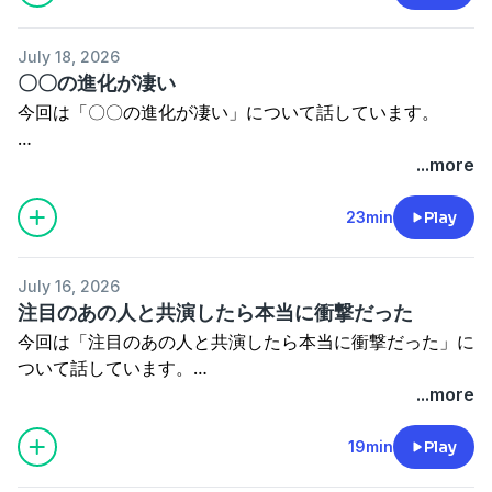
過去音源もブログから視聴頂けます！
このブラウザでは再生できません。
都市ボーイズグッズ通信販売しております！
July 18, 2026
都市ボーイズYouTube番組
詳細はこちら⇒
https://toshiboysgoods.stores.jp
〇〇の進化が凄い
→
https://www.youtube.com/channel/UCGl4oWkMUpTzcJ
今回は「〇〇の進化が凄い」について話しています。
※我々が語るのはあくまで都市伝説でジャンルはコメディ
都市ミナティへのご意見・ご要望、また
です。
ご興味がありましたら是非覗いてみてください！
...more
お仕事のご依頼はこちらまで。
ブログアカウント⇒
http://tosidennsetu02.seesaa.net/
23min
Play
⇒
toshiboys02@gmail.com
過去音源もブログから視聴頂けます！
このブラウザでは再生できません。
都市ボーイズグッズ通信販売しております！
July 16, 2026
都市ボーイズYouTube番組
詳細はこちら⇒
https://toshiboysgoods.stores.jp
注目のあの人と共演したら本当に衝撃だった
→
https://www.youtube.com/channel/UCGl4oWkMUpTzcJ
今回は「注目のあの人と共演したら本当に衝撃だった」に
※我々が語るのはあくまで都市伝説でジャンルはコメディ
ついて話しています。
都市ミナティへのご意見・ご要望、また
です。
...more
ご興味がありましたら是非覗いてみてください！
お仕事のご依頼はこちらまで。
19min
Play
⇒
toshiboys02@gmail.com
ブログアカウント⇒
http://tosidennsetu02.seesaa.net/
このブラウザでは再生できません。