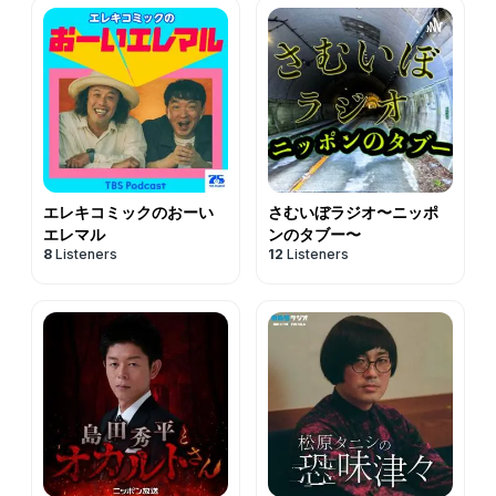
エレキコミックのおーい
さむいぼラジオ〜ニッポ
エレマル
ンのタブー〜
8
Listeners
12
Listeners