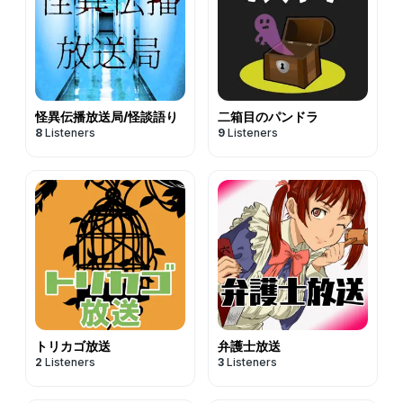
怪異伝播放送局/怪談語り
二箱目のパンドラ
8
Listeners
9
Listeners
トリカゴ放送
弁護士放送
2
Listeners
3
Listeners