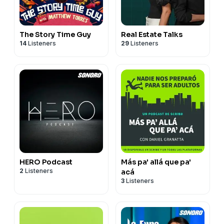
The Story Time Guy
Real Estate Talks
14
Listeners
29
Listeners
HERO Podcast
Más pa' allá que pa'
2
Listeners
acá
3
Listeners