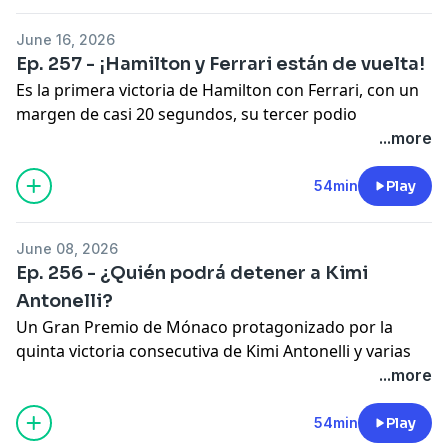
analizan esto y más en este episodio de Fórmula
Latina.
June 16, 2026
Hosted on Acast. See
acast.com/privacy
for more
Ep. 257 - ¡Hamilton y Ferrari están de vuelta!
information.
Es la primera victoria de Hamilton con Ferrari, con un
margen de casi 20 segundos, su tercer podio
consecutivo del año y una Ferrari que ha acertado la
...more
estrategia y ha presentado mejoras que han
funcionado. ¿Son Lewis Hamilton y Ferrari genuinos
54min
Play
rivales al título? Los formuleros debaten este y otros
temas en este episodio de Fórmula Latina.
June 08, 2026
Hosted on Acast. See
acast.com/privacy
for more
Ep. 256 - ¿Quién podrá detener a Kimi
information.
Antonelli?
Un Gran Premio de Mónaco protagonizado por la
quinta victoria consecutiva de Kimi Antonelli y varias
penalizaciones que hicieron que la carrera tuviera un
...more
final lleno de emociones. Checo acarició los primeros
puntos para Cadillac por un momento y Franco tuvo
54min
Play
un fin de semana complicado. Acompaña a los