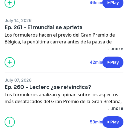
problemas de fiabilidad de Mercedes, aun está lejos de
46min
Play
estar sentenciado.
Hosted on Acast. See
acast.com/privacy
for more
July 14, 2026
information.
Ep. 261 - El mundial se aprieta
Los formuleros hacen el previo del Gran Premio de
Bélgica, la penúltima carrera antes de la pausa de
verano de la F1 que marcará, por ahora, el ecuador de
...more
un calendario que aun tendría pendiente ajustes
finales.
42min
Play
Hosted on Acast. See
acast.com/privacy
for more
information.
July 07, 2026
Ep. 260 - Leclerc ¿se reivindica?
Los formuleros analizan y opinan sobre los aspectos
más desatacados del Gran Premio de la Gran Bretaña,
que le ha dado la primera victoria a Charles Leclerc
...more
desde que Lewis Hamilton es su compañero de
equipo. Giselle, Christian y Diego nos cuentan detalles
53min
Play