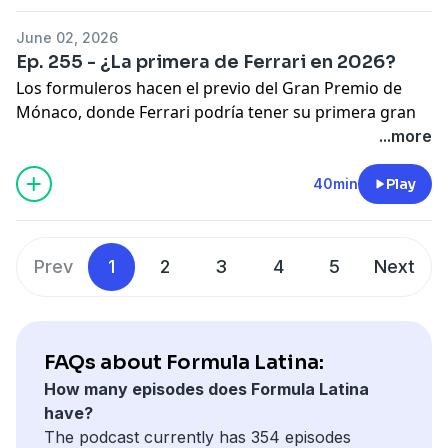
formuleros en su análisis de lo sucedido, recuerda dar
June 02, 2026
like, seguir y compartir.
Ep. 255 - ¿La primera de Ferrari en 2026?
Los formuleros hacen el previo del Gran Premio de
#F1 #Formula1 #Mercedes #Kimi #Checo
Mónaco, donde Ferrari podría tener su primera gran
Hosted on Acast. See
acast.com/privacy
for more
oportunidad de victoria en 2026, además de ser un
...more
information.
circuito en el que en particular Charles Leclerc ha
brillado. ¿Podrá el cavallino romper la racha de
40min
Play
victorias de Mercedes en los Grandes Premios de este
año?
Hosted on Acast. See
acast.com/privacy
for more
Prev
1
2
3
4
5
Next
information.
FAQs about Formula Latina:
How many episodes does Formula Latina
have?
The podcast currently has 354 episodes