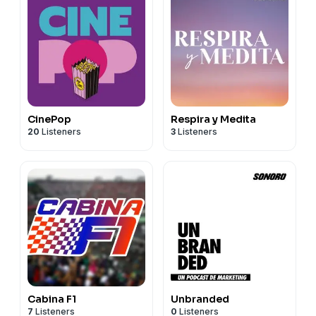
CinePop
Respira y Medita
20
Listeners
3
Listeners
Cabina F1
Unbranded
7
Listeners
0
Listeners