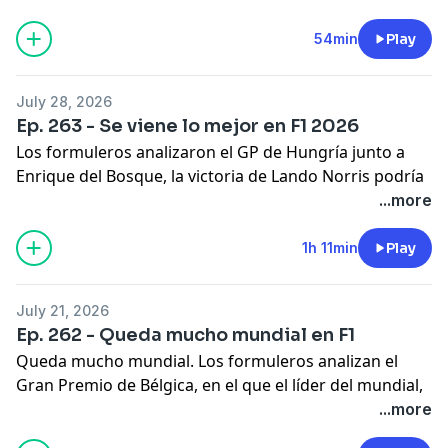
cumplir su objetivo.
Hosted on Acast. See
acast.com/privacy
for more
54min
Play
information.
July 28, 2026
Ep. 263 - Se viene lo mejor en F1 2026
Los formuleros analizaron el GP de Hungría junto a
Enrique del Bosque, la victoria de Lando Norris podría
cambiar el rumbo del campeonato en la segunda
...more
mitad del año. Viene el receso de verano pero al volver
la lucha será más intensa y habrá más competencia
1h 11min
Play
por ganar carreras.
Hosted on Acast. See
acast.com/privacy
for more
July 21, 2026
information.
Ep. 262 - Queda mucho mundial en F1
Queda mucho mundial. Los formuleros analizan el
Gran Premio de Bélgica, en el que el líder del mundial,
Kimi Antonelli, ha ampliado de nuevo su diferencia en
...more
un campeonato que controla, pero que con los