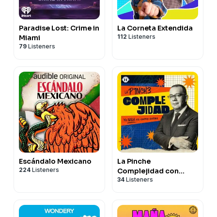
Paradise Lost: Crime in
La Corneta Extendida
112
Listeners
Miami
79
Listeners
Escándalo Mexicano
La Pinche
224
Listeners
Complejidad con
34
Listeners
Nicolás Alvarado