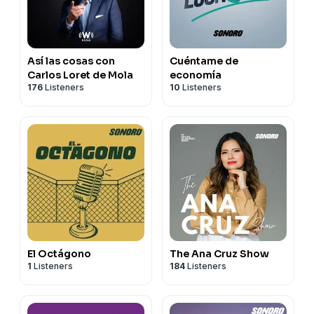
Así las cosas con
Cuéntame de
Carlos Loret de Mola
economía
176
Listeners
10
Listeners
El Octágono
The Ana Cruz Show
1
Listeners
184
Listeners