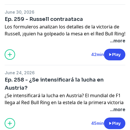
de como ha logrado un paso importante en su
reivindicación tras varias carreras decepcionantes.
June 30, 2026
Hosted on Acast. See
acast.com/privacy
for more
Ep. 259 - Russell contraataca
information.
Los formuleros analizan los detalles de la victoria de
Russell, ¡quien ha golpeado la mesa en el Red Bull Ring!
Tras una carrera electrizante en el Gran Premio de
...more
Austria, George se alza con el triunfo y sacude el
campeonato, demostrando que está listo para pelear
42min
Play
por la cima. Analizamos cómo queda la intensa lucha
contra Kimi Antonelli y Ferrari tras este resultado.
June 24, 2026
Hosted on Acast. See
acast.com/privacy
for more
Ep. 258 - ¿Se intensificará la lucha en
information.
Austria?
¿Se intensificará la lucha en Austria? El mundial de F1
llega al Red Bull Ring en la estela de la primera victoria
de Hamilton pero con luchas aun abiertas al interior
...more
de Mercedes y Ferrari en las que Charles Leclerc y
George Russell buscan reivindicarse. Los formuleros
45min
Play