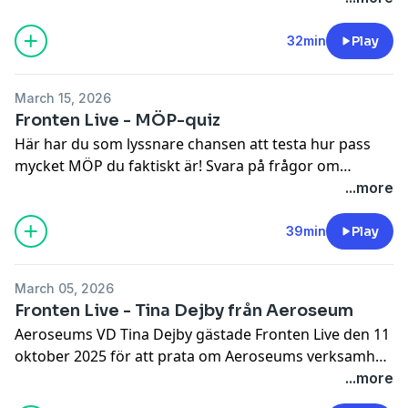
oväntat. För de västallierade under andra världskriget
blev slaget om Ortona ett riktigt eldprov när två
32min
Play
kanadensiska bataljoner ställdes mot enheter från
den erfarna tyska 1:a fallskärmsjägardivisionen. För
March 15, 2026
att lyckas med sitt uppdrag blev de kanadensiska
Fronten Live - MÖP-quiz
trupperna tvungna att på nolltid uppfinna ny taktik
Här har du som lyssnare chansen att testa hur pass
och nya metoder för att ta staden, rum för rum, hus
mycket MÖP du faktiskt är! Svara på frågor om
för hus och kvarter för kvarter. Deras lärdomar togs
automatkarbiner, andra världskriget och stridsvagnar
...more
till vara och användes sedan i utbildningen i strid i
med mera.
bebyggelse för andra allierade förband. Det
39min
Play
intressanta är att flera av de slutsatser som
kanadensarna drog dyker upp även i vår moderna
SoldF!
March 05, 2026
Fronten Live - Tina Dejby från Aeroseum
Aeroseums VD Tina Dejby gästade Fronten Live den 11
oktober 2025 för att prata om Aeroseums verksamhet
och framtid. Dessutom avslöjar hon vilket som är
...more
världens vackraste flygplan.