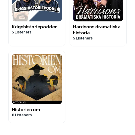
Krigshistoriepodden
Harrisons dramatiska
5
Listeners
historia
5
Listeners
Historien om
8
Listeners