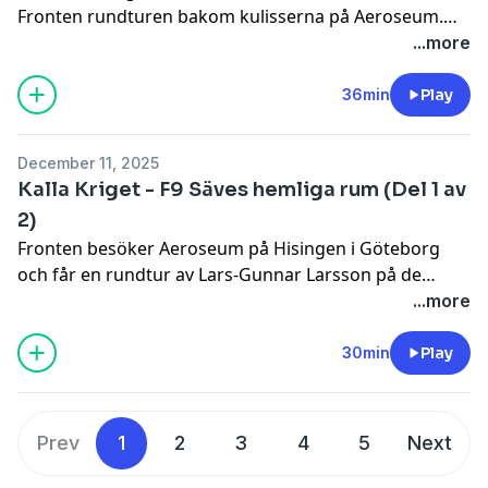
Fronten rundturen bakom kulisserna på Aeroseum.
Bland annat besöker vi den intakta
...more
kommandocentralen som användes så sent som 90-
talet när Säve fortfarande ingick i Flygvapnets
36min
Play
basorganisation..
December 11, 2025
Kalla Kriget - F9 Säves hemliga rum (Del 1 av
2)
Fronten besöker Aeroseum på Hisingen i Göteborg
och får en rundtur av Lars-Gunnar Larsson på de
platser där de ordinarie besökarna inte har tillträde.
...more
30min
Play
Prev
1
2
3
4
5
Next