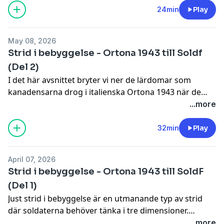
24min
Play
May 08, 2026
Strid i bebyggelse - Ortona 1943 till Soldf
(Del 2)
I det här avsnittet bryter vi ner de lärdomar som
kanadensarna drog i italienska Ortona 1943 när de
stred mot tyska första fallskärmsjägardivisionen. Det
...more
blir utöver fokus på strategi och taktik även praktiska
tips om vilka vapensystem som bör användas och i
32min
Play
vilka sammanhang.
April 07, 2026
Strid i bebyggelse - Ortona 1943 till SoldF
(Del 1)
Just strid i bebyggelse är en utmanande typ av strid
där soldaterna behöver tänka i tre dimensioner.
Fienden kan vara en meter ifrån dig eller dyka upp
...more