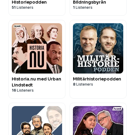
Historiepodden
Bildningsbyrån
51
Listeners
1
Listeners
Historia.nu med Urban
Militärhistoriepodden
8
Listeners
Lindstedt
16
Listeners