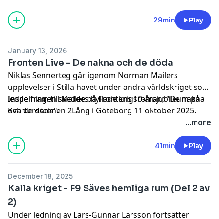
29min
Play
January 13, 2026
Fronten Live - De nakna och de döda
Niklas Sennerteg går igenom Norman Mailers
upplevelser i Stilla havet under andra världskriget som
ledde fram till Mailers hyllade krigsroman; "De nakna
Inspelningen skedde på Frontens 10-årsjubileum på
och de döda".
Kvartersscenen 2Lång i Göteborg 11 oktober 2025.
...more
41min
Play
December 18, 2025
Kalla kriget - F9 Säves hemliga rum (Del 2 av
2)
Under ledning av Lars-Gunnar Larsson fortsätter