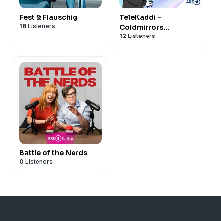
Fest & Flauschig
TeleKaddi -
16
Listeners
Coldmirrors
12
Listeners
Kinderserien
Battle of the Nerds
0
Listeners