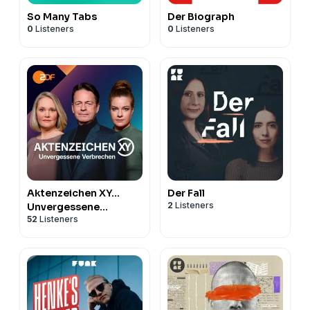
So Many Tabs
Der Biograph
0
Listeners
0
Listeners
Aktenzeichen XY…
Der Fall
2
Listeners
Unvergessene
52
Listeners
Verbrechen