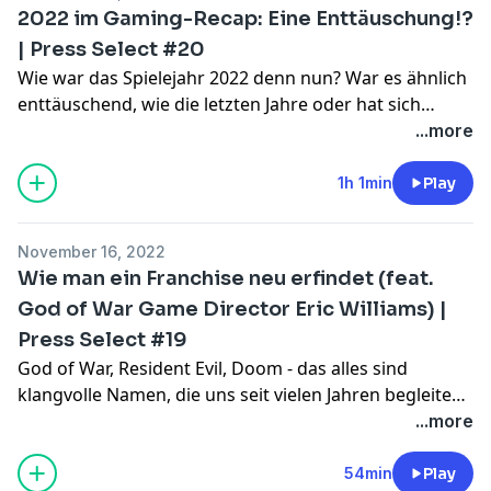
2022 im Gaming-Recap: Eine Enttäuschung!?
| Press Select #20
Wie war das Spielejahr 2022 denn nun? War es ähnlich
enttäuschend, wie die letzten Jahre oder hat sich
Gaming mittlerweile erholt? Sind Spiele wie Elden Ring
...more
of God of War Ragnarök genug Highlights für ein Jahr?
Können gute Indie-Spiele das Jahr retten? All diesen
1h 1min
Play
Fragen stellen sich bei Press Select diese Woche
Esther, Markus, Sebastian und unser Stargast Wolf
November 16, 2022
Speer.
Wie man ein Franchise neu erfindet (feat.
God of War Game Director Eric Williams) |
Press Select #19
God of War, Resident Evil, Doom - das alles sind
klangvolle Namen, die uns seit vielen Jahren begleiten.
All die eben genannten Reihen haben haben weiterhin
...more
eine Gemeinsamkeit: Sie haben sich über die Jahre
mindestens ein Mal neu erfunden. Es wurden Stile
54min
Play