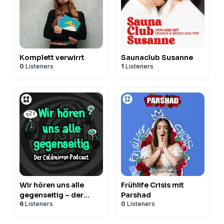
Komplett verwirrt
Saunaclub Susanne
0
Listeners
1
Listeners
Wir hören uns alle
Frühlife Crisis mit
gegenseitig – der
Parshad
6
Listeners
0
Listeners
Coldmirror-Podcast