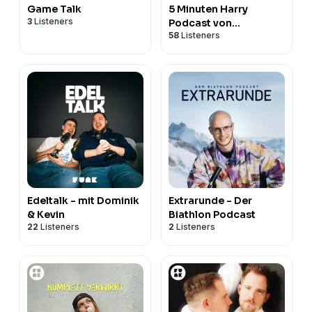
Game Talk
5 Minuten Harry
3
Listeners
Podcast von
58
Listeners
Coldmirror
Edeltalk - mit Dominik
Extrarunde - Der
& Kevin
Biathlon Podcast
22
Listeners
2
Listeners