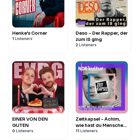
Henke's Corner
Deso – Der Rapper, der
1
Listeners
zum IS ging
2
Listeners
EINER VON DEN
Zeitkapsel - Achim,
GUTEN
wie hast du Menschen
0
Listeners
11
Listeners
aus der DDR
geschmuggelt?