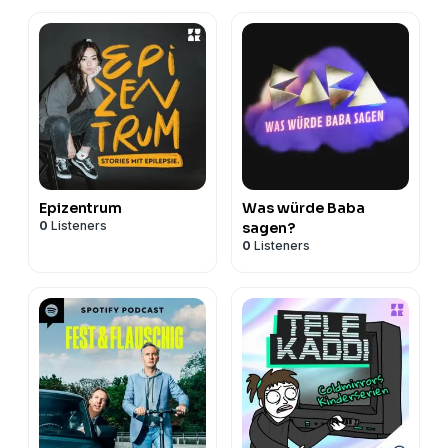
Epizentrum
Was würde Baba
0
Listeners
sagen?
0
Listeners