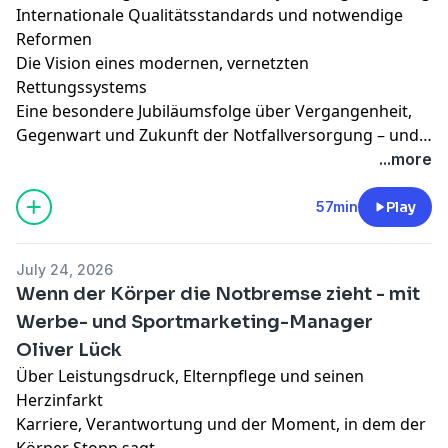
Internationale Qualitätsstandards und notwendige
Reformen
Die Vision eines modernen, vernetzten
Rettungssystems
Eine besondere Jubiläumsfolge über Vergangenheit,
Gegenwart und Zukunft der Notfallversorgung – und
darüber, weshalb Innovation im Rettungswesen
...more
niemals Selbstzweck ist, sondern immer dem Schutz
von Menschenleben dient.
57min
Play
July 24, 2026
Wenn der Körper die Notbremse zieht - mit
Werbe- und Sportmarketing-Manager
Oliver Lück
Über Leistungsdruck, Elternpflege und seinen
Herzinfarkt
Karriere, Verantwortung und der Moment, in dem der
Körper Stopp sagt.