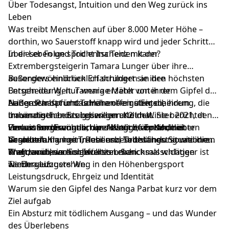
Über Todesangst, Intuition und den Weg zurück ins
Leben
Was treibt Menschen auf über 8.000 Meter Höhe –
dorthin, wo Sauerstoff knapp wird und jeder Schritt
über Leben und Tod entscheiden kann?
In dieser Folge spricht Ina Tenz mit der
Extrembergsteigerin Tamara Lunger über ihre
außergewöhnlichen Erfahrungen an den höchsten
Besonders eindrücklich schildert sie ihre
Bergen der Welt. Tamara erzählt von ihrer
Entscheidung, nur wenige Meter unter dem Gipfel des
Leidenschaft für das Höhenbergsteigen, ihrem
Nanga Parbat umzudrehen – eine Entscheidung, die
Außerdem spricht Tamara offen über die
unbändigen Leistungswillen und den
ihr vermutlich das Leben gerettet hat. Sie berichtet
traumatischen Ereignisse am K2 im Winter 2021, den
Herausforderungen, die sie seit ihrer Kindheit
von einem dramatischen Absturz, von Momenten
Verlust von Freunden und Weggefährten, die
Eine außergewöhnlich persönliche Episode über
begleiten.
absoluter Klarheit in lebensbedrohlichen Situationen
Verarbeitung von Trauer und Todesangst sowie ihren
Grenzerfahrungen, Resilienz, Selbstfindung und die
und davon, warum Intuition manchmal wichtiger ist
Weg zurück in ein erfülltes Leben.
Kraft, auch nach schwersten Schicksalsschlägen
Themen dieser Folge:
als Ehrgeiz.
wieder aufzustehen.
Tamara Lungers Weg in den Höhenbergsport
Leistungsdruck, Ehrgeiz und Identität
Warum sie den Gipfel des Nanga Parbat kurz vor dem
Ziel aufgab
Ein Absturz mit tödlichem Ausgang – und das Wunder
des Überlebens