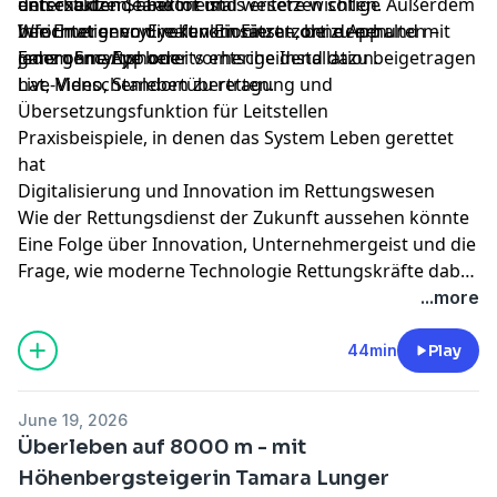
den exakten Standort und weitere wichtige
unterstützen, aber niemals ersetzen sollen. Außerdem
entscheidende Faktor ist
Informationen direkt vom Einsatzort zu erhalten –
berichtet er von realen Einsätzen, bei denen
Wie EmergencyEye funktioniert – ohne App und mit
ganz ohne App oder vorherige Installation.
EmergencyEye bereits entscheidend dazu beigetragen
jedem Smartphone
hat, Menschenleben zu retten.
Live-Video, Standortübertragung und
Übersetzungsfunktion für Leitstellen
Praxisbeispiele, in denen das System Leben gerettet
hat
Digitalisierung und Innovation im Rettungswesen
Wie der Rettungsdienst der Zukunft aussehen könnte
Eine Folge über Innovation, Unternehmergeist und die
Frage, wie moderne Technologie Rettungskräfte dabei
unterstützt, schneller die richtigen Entscheidungen zu
...more
treffen – damit Hilfe dort ankommt, wo sie am
dringendsten gebraucht wird.
44min
Play
June 19, 2026
Überleben auf 8000 m - mit
Höhenbergsteigerin Tamara Lunger