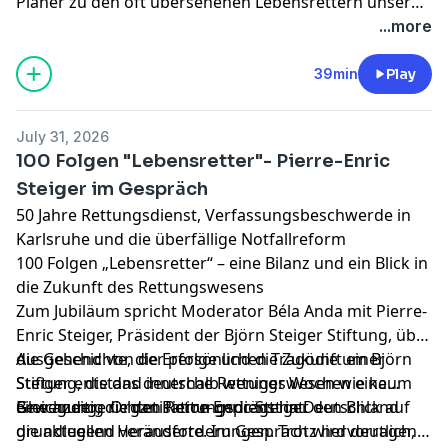
Planer zu den oft übersehenen Lebensrettern unseres
Gesundheitssystems gehören.
...more
39min
Play
July 31, 2026
100 Folgen "Lebensretter"- Pierre-Enric
Steiger im Gespräch
50 Jahre Rettungsdienst, Verfassungsbeschwerde in
Karlsruhe und die überfällige Notfallreform
100 Folgen „Lebensretter“ – eine Bilanz und ein Blick in
die Zukunft des Rettungswesens
Zum Jubiläum spricht Moderator Béla Anda mit Pierre-
Enric Steiger, Präsident der Björn Steiger Stiftung, über
die Geschichte, die Erfolge und die Zukunft einer
Ausgehend von der persönlichen Tragödie um Björn
Stiftung, die das deutsche Rettungswesen wie kaum
Steiger entstand innerhalb weniger Wochen eine
eine andere Organisation geprägt hat.
Bewegung, die den Rettungsdienst in Deutschland
Gleichzeitig richtet Pierre-Enric Steiger den Blick auf
grundlegend veränderte. Im Gespräch wird deutlich,
die aktuellen Herausforderungen. Trotz hervorragend