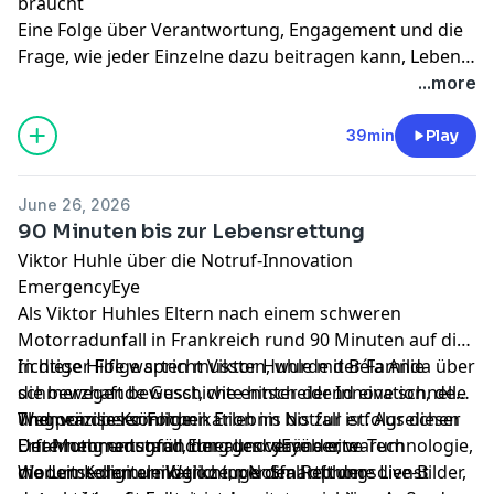
braucht
Eine Folge über Verantwortung, Engagement und die
Frage, wie jeder Einzelne dazu beitragen kann, Leben
zu retten.
...more
39min
Play
June 26, 2026
90 Minuten bis zur Lebensrettung
Viktor Huhle über die Notruf-Innovation
EmergencyEye
Als Viktor Huhles Eltern nach einem schweren
Motorradunfall in Frankreich rund 90 Minuten auf die
richtige Hilfe warten mussten, wurde der Familie
In dieser Folge spricht Viktor Huhle mit Béla Anda über
schmerzhaft bewusst, wie entscheidend eine schnelle
die bewegende Geschichte hinter der Innovation, den
und präzise Kommunikation im Notfall ist. Aus dieser
Weg vom persönlichen Erlebnis bis zur erfolgreichen
Themen dieser Folge:
Erfahrung entstand EmergencyEye – eine Technologie,
Unternehmensgründung und darüber, warum
Der Motorradunfall, der alles veränderte
die Leitstellen ermöglicht, per Smartphone Live-Bilder,
moderne digitale Werkzeuge den Rettungsdienst
Warum Kommunikation im Notfall oft der