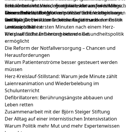
und ambulante Versorgung wünscht und weshalb
Schulunterrichts wird. Er erklärt, warum jeder Mensch
einer Intensivstation, emotionale Herausforderungen
Gesundheitsbildung bereits in der Schule beginnen
ohne medizinische Vorkenntnisse Leben retten kann,
seines Berufs, den Mut zu politischen Entscheidungen
Themen dieser Folge:
sollte.
weshalb Defibrillatoren keine Angst machen müssen
und darüber, warum fachliche Expertise in der Politik
Der Spagat zwischen Intensivmedizin und
und warum die ersten Minuten nach einem Herz-
unverzichtbar ist.
Landespolitik
Kreislauf-Stillstand entscheidend sind.
Wie praktische Erfahrung bessere Gesundheitspolitik
ermöglicht
Die Reform der Notfallversorgung – Chancen und
Herausforderungen
Warum Patientenströme besser gesteuert werden
müssen
Herz-Kreislauf-Stillstand: Warum jede Minute zählt
Laienreanimation und Wiederbelebung im
Schulunterricht
Defibrillatoren: Berührungsängste abbauen und
Leben retten
Zusammenarbeit mit der Björn Steiger Stiftung
Der Alltag auf einer internistischen Intensivstation
Warum Politik mehr Mut und mehr Expertenwissen