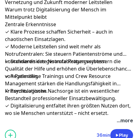
Vernetzung und Zukunft moderner Leitstellen
Warum trotz Digitalisierung der Mensch im
Mittelpunkt bleibt
Zentrale Erkenntnisse
✓ Klare Prozesse schaffen Sicherheit – auch in
chaotischen Einsatzlagen.
✓ Moderne Leitstellen sind weit mehr als
Notrufzentralen: Sie steuern Patientenströme und
koordinieren das gesamte Rettungssystem.
✓ Standardisierte Notrufabfragen verbessern die
Qualität der Hilfe und erhöhen die Überlebenschancen
von Patienten.
✓ Regelmäßige Trainings und Crew Resource
Management stärken die Handlungsfähigkeit in
Krisensituationen.
✓ Psychologische Nachsorge ist ein wesentlicher
Bestandteil professioneller Einsatzbewältigung.
✓ Digitalisierung entfaltet ihren größten Nutzen dort,
wo sie Menschen unterstützt – nicht ersetzt.
...more
36min
Play