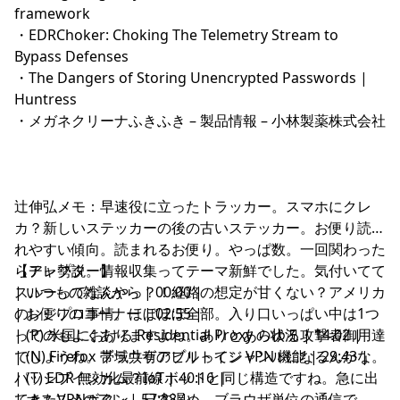
framework
・
EDRChoker: Choking The Telemetry Stream to
Bypass Defenses
・
The Dangers of Storing Unencrypted Passwords |
Huntress
・
メガネクリーナふきふき – 製品情報 – 小林製薬株式会社
辻伸弘メモ：早速役に立ったトラッカー。スマホにクレ
カ？新しいステッカーの後の古いステッカー。お便り読ま
れやすい傾向。読まれるお便り。やっぱ数。一回関わった
らアレ勢説。情報収集ってテーマ新鮮でした。気付いてて
【チャプター】
スルーってなんやっ？！経路の想定が甘くない？アメリカ
| いつもの雑談から | 00:00 |
のレジプロ事情。ほぼほぼ全部。入り口いっぱい中は1つ
| お便りのコーナー | 02:55 |
ってのもよくありますよね。ありとあらゆる攻撃者御用達
| (P) 米国における Residential Proxy の状況 | 14:02 |
でしょうね。帯域共有アプリってジャンルになるんかな。
| (N) Firefox ブラウザのビルトイン VPN 機能 | 29:43 |
パッシブインカム？IoTボットと同じ構造ですね。急に出
| (T) EDR 無効化最前線 | 40:16 |
てきたVPNボタン。日本遅め。ブラウザ単位の通信で
| オススメのアレ | 57:28 |