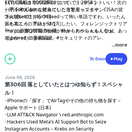
KEVの掲載までの期間について。リッチメントいい！次の
| (T) CISA の BOD 26-04 について | 26:58 |
一手を考えるのに使っていこうと思ってます。CISAの皆
| (P) FortiGate を対象にした攻撃キャンペーン
さん聴いてますか？Bleedって怖い単語ですわ。いったん
“FortiBleed” | 45:04 |
落ち着こう。手抜かりなくしたい。フォレンジックトリア
| オススメのアレ | 58:17 |
ージに必要な情報の公開。外からわからんもんなぁ。あっ
The post
第307回 Bleedがklue！スペシャル！
first
てよかった二要素認証。
appeared on
podcast - #セキュリティのアレ
.
...more
1h 6min
Play
June 08, 2026
第306回 落としていたとはつゆ知らず！スペシャ
ル！
･
iPhoneの「探す」でAirTagやその他の持ち物を探す –
Apple サポート (日本)
･
LLM ATT&CK Navigator \ red.anthropic.com
･
Hackers Used Meta’s AI Support Bot to Seize
Instagram Accounts – Krebs on Security