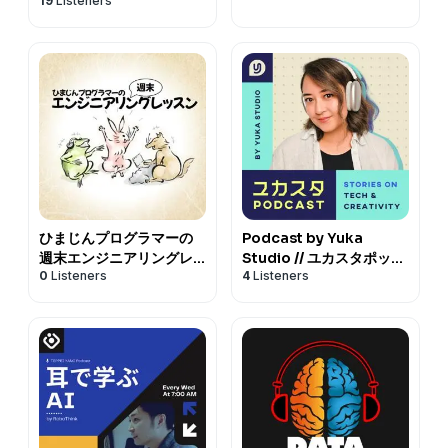
19
Listeners
ひまじんプログラマーの
Podcast by Yuka
週末エンジニアリングレ
Studio // ユカスタポッド
0
Listeners
4
Listeners
ッスン
キャスト