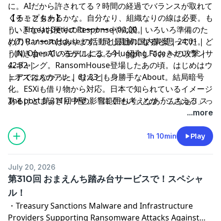
に。AIだから許されてる？時間の経過でバランスが取れて
くることもあるかな。自分なり、組織なりの線は必要。も
【チャプター】
う、Threat Detect Responseやん説。いろいろ準備のた
| いきなりお便りのコーナー | 00:00 |
めのリソースはあります。同じ見解になると思ってた。ど
| (T) RansomHouse の活動と最近の国内事案 | 24:01 |
う向き合っているかによる。今、紹介しておきたいランサ
| (N) OpenAI のモデルによる Hugging Face への攻撃 |
ムギャング。RansomHouse登場したあの頃。はじめはウ
42:32 |
ェアではなかった。なんとも身勝手なAbout。結局暗号
| オススメのアレ | 61:33 |
化。ESXiも借り物から対応。日本で知られているイメージ
あるけどまぁぎり中堅。「にくそい」とか「こさえる」っ
The post
第311回 外の影響範囲も考えなあかんなぁ！ス
てあんまり言いません？報道で言われていることの是非。
ペシャル！
first appeared on
podcast - #セキュリティの
...more
リークには間違いもあることに注意。原因は一旦さてお
アレ
.
き、でた影響についてフォーカスしてみよう。学校給食の
1h 10min
Play
件は自分にとっては盲点でした。自分たちから、自分たち
への影響の整理は必要ですね。「Hugging Face」って聞
July 20, 2026
いて映画の「エイリアン」思い出した。実はAIがやってい
第310回 おまえんち踏み台サービスで！スペシャ
ました事案。思う存分過ぎた。外に出るための動きをする
ル！
とは。AI in the wild!!! 守る側の行動は断られるんかー
・
Treasury Sanctions Malware and Infrastructure
い。思考パターンが人間がしそうなことをしてるとボクも
Providers Supporting Ransomware Attacks Against
思った。人間側が制御できていないことが問題。ん？もし