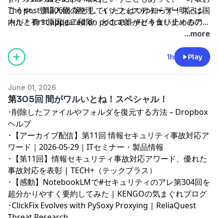
こうや。登場人物の整理。インフォスティーラー明記は国
The post
第306回 落としていたとはつゆ知らず！スペシ
内だと初？原因は二段階。どこで誰がどう食い止めるの
ャル！
first appeared on
podcast - #セキュリティのア
か。どうチェックする。
レ
.
...more
1h
Play
June 01, 2026
第305回 間がワルいとね！スペシャル！
･
削除したファイルやフォルダを復元する方法 – Dropbox
ヘルプ
･
【アーカイブ配信】第11回 情報セキュリティ事故対応ア
ワード｜2026-05-29｜ITセミナー・製品情報
･
【第11回】情報セキュリティ事故対応アワード、優れた
事故対応を表彰 | TECH+（テックプラス）
･
【感動】NotebookLMで#セキュリティのアレ第304回を
超分かりやすく要約してみた | KENGOの気まぐれブログ
･
ClickFix Evolves with PySoxy Proxying | ReliaQuest
Threat Research