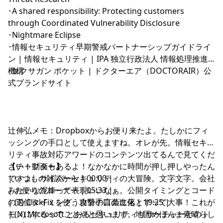
･
A shared responsibility: Protecting customers
through Coordinated Vulnerability Disclosure
･
Nightmare Eclipse
･
情報セキュリティ早期警戒パートナーシップガイドライ
ン | 情報セキュリティ | IPA 独立行政法人 情報処理推進
機構
･
エクサガン ポケット | ドクターエア（DOCTORAIR）公
式ブランドサイト
辻伸弘メモ：Dropboxからお便り来たよ。たしかにフィ
ッシングの手口として使えますね。オレが先。情報セキュ
リティ事故対応アワードのコンテンツ出てるんで見てくだ
さい！動画もあるよ！なかなかに時間が押し押しやったん
【チャプター】
ですよ。サイバーセキュリティの大冒険。文字文字。会社
| いつもの雑談から | 00:00 |
みたいな泥棒って表現いいなぁ。公開タイミングとコード
| お便りのコーナー | 05:33 |
の送信タイミング。自分の言葉に落とすって大事！これが
| (T) ClickFix を使う攻撃手口の進化 | 19:25 |
モノにするってことやと思います。地固めほんま素晴らし
| (N) Microsoft とあるセキュリティリサーチャーとのト