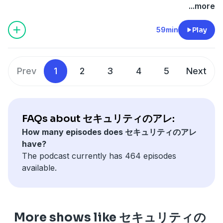
な。アカウントの整理するのって大変。まとめたくなりま
...more
すよね。例のEdgeに保存されているパスワードの話。メ
モリ上での振る舞いの違い。何が正しいかではなく、リス
59min
Play
クを知った上で何を選ぶか。別の方法で保護すべきという
スタンス。ダブスタ感あるねんなぁ。リークとはいえ価値
のない情報も多い中で。いやなe-Discovery。欲しいもの
Prev
1
2
3
4
5
Next
だけ買える。ええとこ取りちゃうの。一定のニーズはあり
そうやけど。あとはマッチング。Anubisはちょろっとの
紹介でしたもんね。
FAQs about セキュリティのアレ:
How many episodes does セキュリティのアレ
have?
The podcast currently has 464 episodes
available.
More shows like セキュリティの