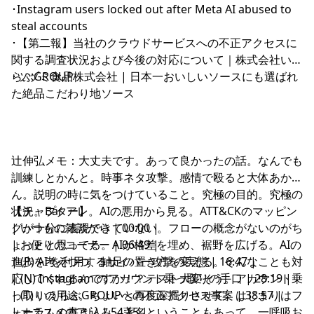
･
Instagram users locked out after Meta AI abused to
steal accounts
･
【第二報】当社のクラウドサービスへの不正アクセスに
関する調査状況および今後の対応について｜株式会社いえ
らぶGROUP
･
ツヅミ食品株式会社 | 日本一おいしいソースにも選ばれ
た絶品こだわり地ソース
辻伸弘メモ：大丈夫です。あって良かったの話。なんでも
訓練しとかんと。時事ネタ攻撃。感情で殴ると大体あか
ん。説明の時に気をつけていること。究極の目的。究極の
状況。Bar アレ。AIの悪用から見る。ATT&CKのマッピン
【チャプター】
グが十分に表現できていない。フローの概念がないのがち
| いつもの雑談から | 00:00 |
ょっとと思ってる。AIが格差を埋め、裾野を広げる。AIの
| お便りのコーナー | 06:49 |
進歩を考えつつ、軸足の置き方を変える。そんなことも対
| (P) AI を利用するサイバー攻撃の実態 | 16:47 |
応してくれるんですか！？テスト大変そう。アカウント乗
| (N) Instagram のアカウント乗っ取りの手口 | 28:19 |
っ取りの用途。ちょいと再度深掘りさせて。はじまりはフ
| (T) いえらぶGROUPへの不正アクセス事案 | 38:57 |
ォーラムの書き込み。著名ということもあって。一呼吸お
| オススメのアレ | 54:15 |