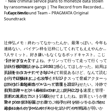
・
New criminal service plans to monetize data stolen
by ransomware gangs | The Record from Recorded
Future News
・
Capcom Sound Team – PRAGMATA Original
Soundtrack
辻伸弘メモ：終わってなかったんか。最薄っぽい。今年も
連絡ない。バイデン枠を辻枠にしてくれてもええやんか。
1人サミット。好き嫌いもなくなるポッドキャスト。こじ
つけ好きなんですよね。チリンって行って走って行くって
【チャプター】
法執行機関的。オムニバスに感心してほしかった。結局は
| いつもの雑談から | 00:00 |
英語をカタカナにできないって前提あるけど、なんて読む
| お便りのコーナー | 04:14 |
かって結構好き。インバイトリンクスって脅威アクターっ
| (P) PCPJack による攻撃 | 15:37 |
ぽいな。書類審査ゲームって言葉を流行らせたい。冷静で
| (N) MS Edge のパスワード管理 | 27:27 |
着実に粛々とが一番強いですよ。便利になる速度と管理･
| (T) 新サービス Leak Bazaar とは | 40:29 |
運用の速度とコスト。騒がせてましたね。妨害というか便
| オススメのアレ | 55:05 |
乗？プロセスを落とす裏で。相手が何を狙ってくるのか。
The post
第303回 スッスッスッスッ！スペシャル！
first
過去にあったワームやボットと比べてやや経路が弱いか
appeared on
podcast - #セキュリティのアレ
.