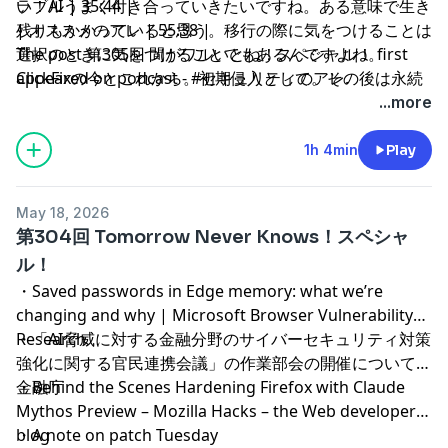
い！AIうまく付き合っていきたいですね。ある意味で生き
ラブル | 35:44 |
残りもかかっていると思う。移行の際に気をつけることは
| オススメのアレ | 55:38 |
選択のときに気をつけることでもあるんですよね。
The post
第305回 間がワルいとね！スペシャル！
first
ClickFixの今とこれから。初期侵入として。その後は永続
appeared on
podcast - #セキュリティのアレ
.
化とその冗長化。BYOIとは。とはいいつつ持ち込むのっ
...more
てそれほど難しいことではない。監視側が運用の知らない
ときのジレンマ。目的は。この後に何をしたのか。IAB的
1h 4min
Play
にも見ることができる。単なるマルウェアの配送経路とし
てではなく、広く初期侵入経路として捉えてほしい。
May 18, 2026
ClickFixとこれまでの経路との強み弱み。脆弱性の発見者
第304回 Tomorrow Never Knows！スペシャ
とベンダーの間で起きたゴタゴタ。In the wildのものも。
ル！
Banまくり。名指しはなかなかですね。それをきっかけに
・
Saved passwords in Edge memory: what we’re
色々ポロポロ出てくる。公開すりゃいいってもんでもな
changing and why | Microsoft Browser Vulnerability
い。でも何がまずいのか分からないと対策も調査もできへ
Research
・
「AI脅威に対する金融分野のサイバーセキュリティ対策
んし。狭間にいる運用する側の利益がもっとある形になっ
強化に関する官民連携会議」の作業部会の開催について：
てほしい。なんかこう丁度ええとこないんかいね。透明性
金融庁
・
Behind the Scenes Hardening Firefox with Claude
の担保、第三者の目に触れる形。
Mythos Preview – Mozilla Hacks – the Web developer
blog
・
A note on patch Tuesday