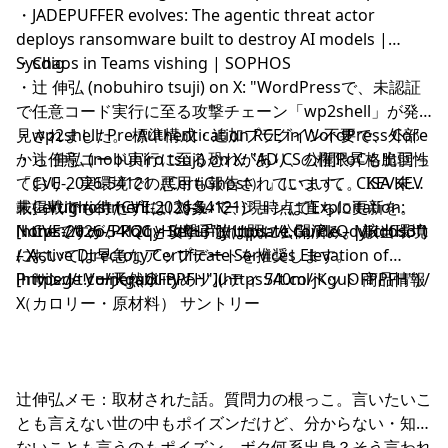
・
JADEPUFFER evolves: The agentic threat actor
deploys ransomware built to destroy AI models |
Sysdig
・
Chaos in Teams vishing | SOPHOS
・
辻 伸弘 (nobuhiro tsuji) on X: "WordPressで、未認証
で任意コード実行に至る攻撃チェーン「wp2shell」が発
見されました。 標準構成・追加プラグイン不要で、外部
・
wp2shell: Pre Authentication RCE in WordPress Core
から任意コード実行に至る恐れがあり、公開PoCも出回っ
・
辻 伸弘 (nobuhiro tsuji) on X: "AD CSの権限昇格脆弱性
ており、実環境での悪用も報告されています。 CISA KEV
「CVE-2026-54121（CertiGhost）」について。 KEV未掲
未掲載でも待たずに、対象バージョンは直ちに更新を。
載、Vulnrichmentはにおいて、現時点でExploitation:
・
Certighost (CVE-2026-54121)
[https://t.co/PkQqyHdfH3"](https://t.co/PkQqyHdfH3")
Noneですが、PoCと攻撃手法は既に公開済み。 該当環境
・
CVE-2026-54121 – Security Update Guide – Microsoft
/ X
においては早急なアップデートを推奨します。
– Active Directory Certificate Services Elevation of
[https://t.co/jKguOFPPFH"](https://t.co/jKguOFPPFH") /
Privilege Vulnerability
・
サントリー天然水 うめソルティ 540mlペット 商品情報
X
（カロリー・原材料） サントリー
辻伸弘メモ：取材された話。質問力の根っこ。言いたいこ
とも言えない世の中もポイズンだけど、分からない・知ら
ないことも言うのもポイズン。ボク何系出身？そう言われ