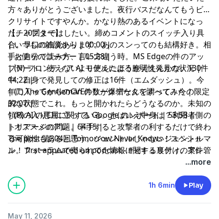
方々ありがとうございました。夜行バスだなんてもうビッ
クリサイトですやんか。かなり熱のあるイベントになっ
た。20回まではしたい。締めコメントのスイッチ入り具
【チャプター】
合。早口の自覚あります。あのスンってのも結構好き。相
| いつもの雑談から | 00:00 |
手と自分で読み方、言い方違う時。MS Edgeの件のアッ
| お便りのコーナー | 05:28 |
プデート。使えないより使えたほうがええんかな。130件
| (N) フロンティア AI モデルによる脆弱性発見の状況 |
中、自身で発見しての修正は16件（エムダッシュ）。今
14:22 |
年に入ってからのCVE件数が爆増なんですって！今の限定
| (T) The Gentleman のリークデータを調べてみた |
的な状態でこれ。もっと開かれたらどうなるのか。未知の
32:07 |
領域の入り口に立っている。とはいえ中身は？利用者側の
| (P) AI の悪用に関する Google のレポート | 53:53 |
トリアージの問題。下手すると攻撃者の利するだけで終わ
| オススメのアレ | 64:15 |
る可能性もあると思う。ジェントルじゃないジェントルマ
The post
第304回 Tomorrow Never Knows！スペシャ
ン。フォーラムで売られてた情報に関する裏付け。案件管
ル！
first appeared on
podcast - #セキュリティのアレ
.
理。脆弱性に関する言及はほとんどなかった。
...more
BlackBastaのときはあった。認証が主戦場に見える。よ
く使われるけどそれを緩和することってあまりされてない
1h 6min
Play
んですよね。相手はしっかりこっちを見てる。脆弱性だけ
に目が行きがちかもだけど。脆弱性モリモリ時代には原点
May 11, 2026