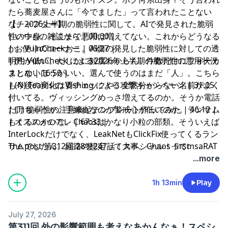
たら蕎麦屋さんに「今でました」って言われたことない
な。2026上半期の脆弱性に関して。AIで発見された脆弱
【チャプター】
性の中身。そこまで悪用は増えてない。これからどうなる
| いつもの雑談から | 00:00 |
か。VulnCheckおこ。AI側の発見した脆弱性に対しての透
| お便りのコーナー | 05:27 |
明性が低い。たしかに粒度わからん。件数だけにフォーカ
| (P) VulnCheck による2026年上半期の脆弱性の悪用状況
スしないほうがいい。選んで使うのはまだ「人」。こちら
まとめ | 16:50 |
も今後の変化は要チェックや！全然分からない名前がよく
| (N) Teams の Vishing による攻撃キャンペーン | 31:05
付いてる。ヴィッシングめっさ増えてるのか。そうか電話
|
だけちゃうか。手練れなのか警戒心が低いのか。ランサム
| (T) 脆弱性の注意喚起テンプレート作ってみた | 46:12 |
もくるのかいな。Chaosはかなり小粒の部類。そういえば
| オススメのアレ | 67:33 |
InterLockだけでなく、LeakNetもClickFix使ってくるラン
サムでしたん。経路の想定って大事。ChaosってmsaRAT
The post
第312回 28巻247話！スペシャル！
first
を使うとも言われてますね。入り口専門というのもありそ
appeared on
podcast - #セキュリティのアレ
.
...more
う。猶予あるケースもあるかもしれない。注意喚起テンプ
レ。過去の経験はかなり影響しています。盛り込み項目と
1h 13min
Play
相手。2つの脆弱性について紹介。実行する内容を権限・
認可情報がずれるってなかなかに味わい深い。他との絡み
July 27, 2026
でどうしてもアップデートできない状況ある。今のうちに
第311回 外の影響範囲も考えなあかんなぁ！スペシ