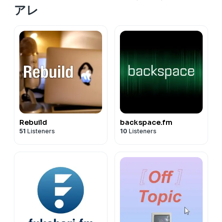
アレ
Rebuild
backspace.fm
51
Listeners
10
Listeners