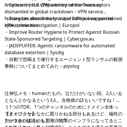
Americans | U.S. Department of the Treasury
・
Cybercriminal VPN used by ransomware actors
かして、これもマーケティング的なことだったりする？う
dismantled in global crackdown – VPN service
がちすぎかな。状況の変化速度に追随しないとなぁ。想定
featured in almost every major Europol-supported
・
Telegram shortlinks knocked offline over sanctioned
外があるからやめられない。
cybercrime investigation | Europol
VPN connection
・
Improve Router Hygiene to Protect Against Russian
State-Sponsored Targeting | Cyber.gov.au
・
JADEPUFFER: Agentic ransomware for automated
database extortion | Sysdig
・
自動で恐喝まで遂行するエージェント型ランサムの観測
事例についてまとめてみた – piyolog
辻伸弘メモ：humanだもの。辻だけがいない回。2人いる
となんとかなるという3人。合格後の話もいいですね！も
う1つのTDR。1つのチャンネルのためにドメイン全体っ
てえぐい。なかなかに図りかねる部分もあるけど、犠牲の
【チャプター】
方が大きいようにも思う。攻撃のインフラになってるとこ
| いつもの雑談から | 00:00 |