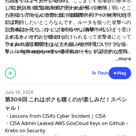
ろちょくちょく見かけるから、ここまでする場合の基準示
| お便りのコーナー | 03:32 |
してほしい。攻撃者のサプライチェーンを絶つ、弱いとこ
| (N) 米財務省による制裁の思わぬ影響 | 19:08 |
ろを狙う方向なんですかね。能動的サイバーの無害化処理
| (P) ロシアからの攻撃に関する国際共同アドバイザリ |
には期待したいところなんです。ルータを狙った攻撃への
31:27 |
注意喚起を見て。古っ！18年前やしSNMPやし。どう受け
| (T) AI エージェントによるランサム攻撃 | 45:53 |
止めるか。それだけ使われ続けられるって攻撃者にとって
| オススメのアレ | 63:20 |
うまみのある脆弱性なんですね。AIが背景にいそうな攻
The post
第310回 おまえんち踏み台サービスで！スペシ
撃。Langflowめちゃ使い勝手良さそう。武器化的な意味
ャル！
first appeared on
podcast - #セキュリティのア
でも。どういうところからそう評価したのか。単なるリト
レ
.
...more
ライではなく、状況判断からの是正をしているように見え
る。運がいいとか悪いとかではなく順番が回ってくるって
1h 11min
Play
感じですね。
July 14, 2026
第309回 これはボクも聴くのが楽しみだ！スペシ
ャル！
・
Lessons from CISA’s Cyber Incident | CISA
・
CISA Admin Leaked AWS GovCloud Keys on Github –
Krebs on Security