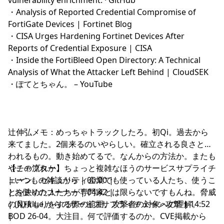
・
Analysis of Reported Credential Compromise of
FortiGate Devices | Fortinet Blog
・
CISA Urges Hardening Fortinet Devices After
Reports of Credential Exposure | CISA
・
Inside the FortiBleed Open Directory: A Technical
Analysis of What the Attacker Left Behind | CloudSEK
・
ぽてとちゃん。 – YouTube
辻伸弘メモ：めっちゃトラックしたろ。初Qi。過去から
来てました。2個来るのいやらしい。確立される良さと失
われるもの。動き始めてるで。なんからの方法か。またも
やこの流れか。ちょっと複雑なほうのサービスサプライチ
【チャプター】
ェーン。セキュリティ企業でも使っている人たち、使うこ
| いつもの雑談から | 00:00 |
とを決めた人たちが専門家とは限らないですもんね。脅威
| お便りのコーナー | 04:42 |
の見積もりをする際の範囲。攻撃者の対象への理解。
| (N) klue からのサービスサプライチェーン攻撃 | 14:52
BOD 26-04。大注目。何で評価するのか。CVE掲載から
|