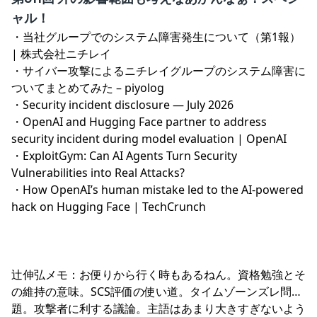
対処してほしい恐ろしい脆弱性。AD指定できるんかい！
ャル！
こういうのは悪用確認まで時間かかりそう。8月3日18時
・
当社グループでのシステム障害発生について（第1報）
時点でも変わらずでした。Microsoftを信じるか。辻を信
| 株式会社ニチレイ
じるか。
・
サイバー攻撃によるニチレイグループのシステム障害に
ついてまとめてみた – piyolog
・
Security incident disclosure — July 2026
・
OpenAI and Hugging Face partner to address
security incident during model evaluation | OpenAI
・
ExploitGym: Can AI Agents Turn Security
Vulnerabilities into Real Attacks?
・
How OpenAI’s human mistake led to the AI-powered
hack on Hugging Face | TechCrunch
辻伸弘メモ：お便りから行く時もあるねん。資格勉強とそ
の維持の意味。SCS評価の使い道。タイムゾーンズレ問
題。攻撃者に利する議論。主語はあまり大きすぎないよう