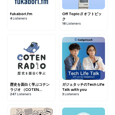
fukabori.fm
Off Topic // オフトピッ
4
Listeners
ク
16
Listeners
歴史を面白く学ぶコテン
ガジェタッチのTech Life
ラジオ （COTEN
Talk with you
247
Listeners
3
Listeners
RADIO）