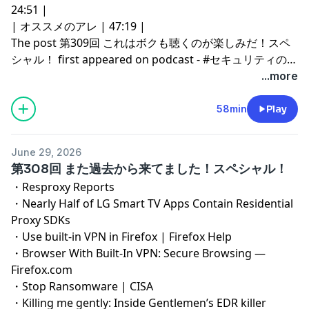
24:51 |
| オススメのアレ | 47:19 |
The post
第309回 これはボクも聴くのが楽しみだ！スペ
シャル！
first appeared on
podcast - #セキュリティのア
レ
.
...more
58min
Play
June 29, 2026
第308回 また過去から来てました！スペシャル！
・
Resproxy Reports
・
Nearly Half of LG Smart TV Apps Contain Residential
Proxy SDKs
・
Use built-in VPN in Firefox | Firefox Help
・
Browser With Built-In VPN: Secure Browsing —
Firefox.com
・
Stop Ransomware | CISA
・
Killing me gently: Inside Gentlemen’s EDR killer