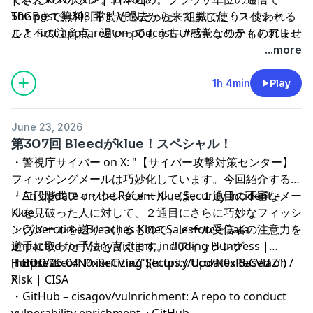
50GBまで無料。常時VPNだった。組織で使う・使われる
The post
第308回 また過去から来てました！スペシャ
ことへの注意点。遅いってもう古い感覚なのかもしれませ
ル！
first appeared on
podcast - #セキュリティのアレ
.
んね。使ってないドメインを売るという選択。EDRの止め
...more
方。新しいオリジナルのEDRキラー。に加えてましての。
過去に同様のことをRansomHubもしてた。新しいEDR無
1h 4min
Play
効化コンセプト。チョークする。止めはしない。絞るん
だ。監視してるもらってる場合はSOCの方に確認していた
June 23, 2026
だけるといいかもしれませんね。管理コンソール乗っ取り
第307回 Bleedがklue！スペシャル！
はほんま怖い。
・
警視庁サイバー on X: "【サイバー攻撃対策センター】
フィッシングメールは巧妙化しています。今回紹介する
「二段階式フィッシングメール」は、１通目の不審なメー
・
An Update on the Recent Klue Security Incident –
ルを見破った人に対して、２通目にさらに巧妙なフィッシ
Klue
ングメールを送りつけるもので、メール受信者の注意力を
・
Cybercrime Breaches Klue: Salesforce Data
逆手に取った手法と言えます。 #フィッシング
Impacted for Many Victims, including Huntress |
[https://t.co/N0xReCVlaZ"](https://t.co/N0xReCVlaZ") /
Huntress
・
BOD 26-04: Prioritizing Security Updates Based on
X
Risk | CISA
・
GitHub – cisagov/vulnrichment: A repo to conduct
vulnerability enrichment. · GitHub