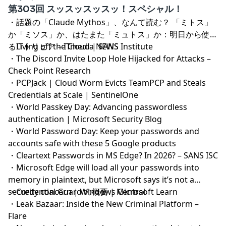
回帰の基本をしっかりすることが最も効果的となっていく
第303回 スッスッスッスッ！スペシャル！
のかもしれないですね。センセーショナルなタイトル。見
・
話題の「Claude Mythos」、なんて読む？ 「ミトス」
つかったスクリプトを見たところ。なんでもええやん！発
か「ミソス」か、はたまた「ミュトス」か：明日から使え
見の仕方が一段上がった気がする。人手の部分への浸食。
るITトリビア – ITmedia NEWS
・
Living off the Cloud | SANS Institute
少し前まで補助ツールだったものが。情報をアップデート
・
The Discord Invite Loop Hole Hijacked for Attacks –
しないと痛い目見そう。うちのAIは関西弁。情報セキュリ
Check Point Research
ティ事故対応アワードはまだ終わってへんねやで！
・
PCPJack | Cloud Worm Evicts TeamPCP and Steals
Credentials at Scale | SentinelOne
・
World Passkey Day: Advancing passwordless
authentication | Microsoft Security Blog
・
World Password Day: Keep your passwords and
accounts safe with these 5 Google products
・
Cleartext Passwords in MS Edge? In 2026? – SANS ISC
・
Microsoft Edge will load all your passwords into
memory in plaintext, but Microsoft says it’s not a
security concern | Windows Central
・
Credential Guard の概要 | Microsoft Learn
・
Leak Bazaar: Inside the New Criminal Platform –
Flare