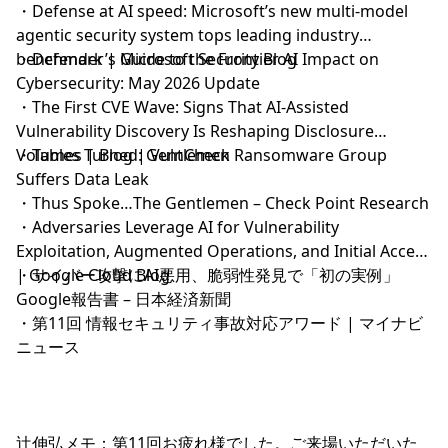
・
Defense at AI speed: Microsoft’s new multi-model
agentic security system tops leading industry
benchmark | Microsoft Security Blog
・
Defender’s Guide to the Frontier AI Impact on
Cybersecurity: May 2026 Update
・
The First CVE Wave: Signs That AI-Assisted
Vulnerability Discovery Is Reshaping Disclosure
Volumes | Blog | VulnCheck
・
Tables Turned: Gentlemen Ransomware Group
Suffers Data Leak
・
Thus Spoke…The Gentlemen – Check Point Research
・
Adversaries Leverage AI for Vulnerability
Exploitation, Augmented Operations, and Initial Access
| Google Cloud Blog
・
サイバー攻撃にAI悪用、脆弱性発見で「初の実例」
Google報告書 – 日本経済新聞
・
第11回 情報セキュリティ事故対応アワード | マイナビ
ニュース
辻伸弘メモ：第11回お疲れ様でした。ご来場いただいた